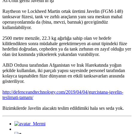
At-Unut gerisi Javelin'in işi
Raytheon ve Lockheed Martin ortak üretimi Javelin (FGM-148)
tanksavar füzesi, tank ve zırhlı araçların yanı sıra meskun mahal
operasyonlarında da (bina, mevzi, barınak) gece/gündüz
kullanılabiliyor.
2500 metre menzile, 22.3 kg ağırlığa sahip olan ve hedefe
kilitlendikten sonra müdahale gerektirmeyen at-unut tipindeki füze
hedefini doğrudan, cepheden ya da tank zırhının en zayıf olduğu yer
olan üst kısmında yükselerek yukarıdan vurabiliyor.
ABD Ordusu tarafından Afganistan ve Irak Harekatında yoğun
şekilde kullanılan, iki parçalı yapısı sayesinde personel tarafından
kolayca taşınabilen füze dünyanın en etkili tanksavarları arasında
gösteriliyor.
http://defenceandtechnology.com/2019/04/04/gurcistana-javelin-
teslimati-tamam/
Bizimkilerde Javelin alacaktı teslim edildimiki hala ses seda yok.