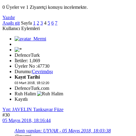
0 Üyeler ve 1 Ziyaretçi konuyu incelemekte.
Yazdır
Aşağı git
Sayfa
1
2
3
4
5
6
7
Kullanıcı Eylemleri
DefenceTurk
İletiler: 1,069
Üyeler No :47730
Durumu:
Çevrimdışı
Kayıt Tarihi
03 Mart 2018, 18:12:20
DefenceTurk.com
Ruh Halim
Kayıtlı
Ynt: JAVELIN Tanksavar Füze
#30
05 Mayıs 2018, 18:16:44
Alıntı yapılan: UYVAR - 05 Mayıs 2018, 18:03:38