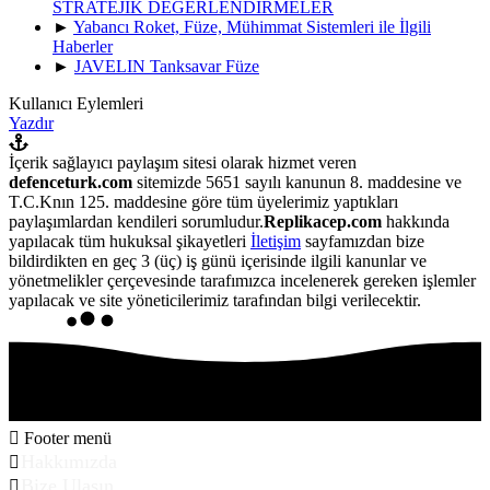
STRATEJİK DEĞERLENDİRMELER
►
Yabancı Roket, Füze, Mühimmat Sistemleri ile İlgili
Haberler
►
JAVELIN Tanksavar Füze
Kullanıcı Eylemleri
Yazdır
İçerik sağlayıcı paylaşım sitesi olarak hizmet veren
defenceturk.com
sitemizde 5651 sayılı kanunun 8. maddesine ve
T.C.Knın 125. maddesine göre tüm üyelerimiz yaptıkları
paylaşımlardan kendileri sorumludur.
Replikacep.com
hakkında
yapılacak tüm hukuksal şikayetleri
İletişim
sayfamızdan bize
bildirdikten en geç 3 (üç) iş günü içerisinde ilgili kanunlar ve
yönetmelikler çerçevesinde tarafımızca incelenerek gereken işlemler
yapılacak ve site yöneticilerimiz tarafından bilgi verilecektir.
Footer menü
Hakkımızda
Bize Ulaşın