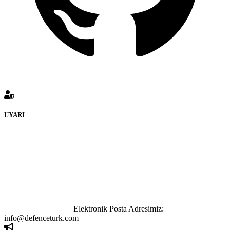
UYARI
defenceturk Forumuna eklenen ve farklı sitelere yönlendiren
bağlantı adreslerinden (linklerden) www.defenceturk.com sorumlu
tutulamaz. İnternet sitemizde, kaynak ya da bağlantı adresi(link)
göstermeksizin izinsiz bir şekilde yapılan her türlü haber ve bilgi
paylaşımı yasaktır. Forumumuzda izinsiz ve kaynak göstermeksizin
yapılan haber ve bilgi paylaşımlarından sadece eylemi gerçekleştiren
kişi sorumludur. Bu durumun mağduriyet yaratması hâlinde hak
sahibi olan kişi, kişiler ya da kurumların, bizlerle iletişime geçmesini
ivedilikle rica ederiz.
Elektronik Posta Adresimiz:
info@defenceturk.com