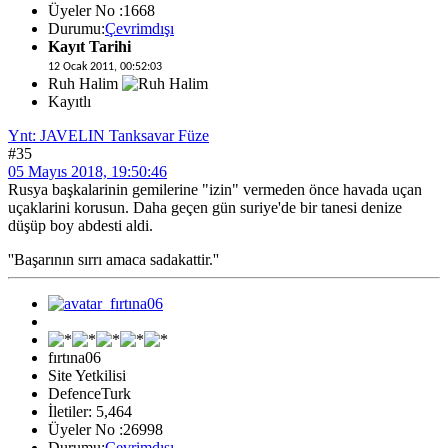
Üyeler No :1668
Durumu:
Çevrimdışı
Kayıt Tarihi
12 Ocak 2011, 00:52:03
Ruh Halim
Kayıtlı
Ynt: JAVELIN Tanksavar Füze
#35
05 Mayıs 2018, 19:50:46
Rusya başkalarinin gemilerine "izin" vermeden önce havada uçan
uçaklarini korusun. Daha geçen gün suriye'de bir tanesi denize
düşüp boy abdesti aldi.
''Başarının sırrı amaca sadakattir.''
fırtına06
Site Yetkilisi
DefenceTurk
İletiler: 5,464
Üyeler No :26998
Durumu:
Çevrimdışı