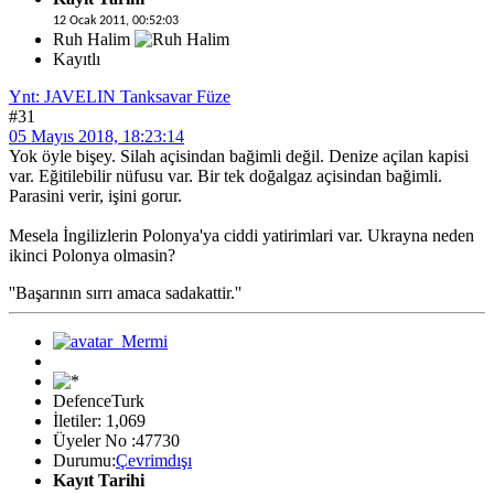
12 Ocak 2011, 00:52:03
Ruh Halim
Kayıtlı
Ynt: JAVELIN Tanksavar Füze
#31
05 Mayıs 2018, 18:23:14
Yok öyle bişey. Silah açisindan bağimli değil. Denize açilan kapisi
var. Eğitilebilir nüfusu var. Bir tek doğalgaz açisindan bağimli.
Parasini verir, işini gorur.
Mesela İngilizlerin Polonya'ya ciddi yatirimlari var. Ukrayna neden
ikinci Polonya olmasin?
''Başarının sırrı amaca sadakattir.''
DefenceTurk
İletiler: 1,069
Üyeler No :47730
Durumu:
Çevrimdışı
Kayıt Tarihi