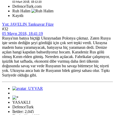
03 Mart 2018, 18:12:20
DefenceTurk.com
Ruh Halim
Kayıtlı
Ynt: JAVELIN Tanksavar Füze
#32
05 Mayıs 2018, 18:41:19
Rusya'nın batıya biçtiği Ukraynadan Polonya çıkmaz. Zaten Rusya
işte senin dediğin şeyi gördüğü için çok sert tepki verdi. Ukrayna
madem bana yaramayacak, batıyaysa hiç yaramasın dedi. Denize
açılan hangi kapıdan bahsediyoruz hocam. Karadeniz Rus gölü
olmuş Kırım elden gitmiş. Nereden açılacak. Fabrikalar çalışmıyor,
işsizlik hat safhada, ekonomi dibe vurmuş daha ileri ülkenin
doğusunda savaş var vede Rusyanın bu savaşı bitirmeye hiç niyeti
yok. Ukrayna anca batı ile Rusyanın bilek güreşi sahası olur. Tıpkı
Suriyede olduğu gibi.
YASAKLI
DefenceTurk
İletiler: 2,045