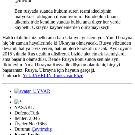
@mermi
Ben rusyada suanda hüküm süren resmi ideolojinin
mafyokrasi oldugunu dusunuyorum. Bu ideoloji bizim
ulkemiz tr'de kendine yandas buldu ama diger her yerde
kaybetti. Ukrayna kaybedenlerden olmamayi seçti.
Haklı olabilirsiniz belki ama batı Ukraynayı istemiyor. Yani Ukrayna
hiç bir zaman hayallerinde ki Ukrayna olmayacak. Rusya yüzünden
devamlı batıya taviz veren, batının ileri karakolu olacak. Aynı oyuna
2015 yılında Rus uçağını düşürerek bizide alet etmek istemişlerdi
ama başarılı olamadılar. Bende Rusya konusunda seninle aynı
fikirdeyim. Ama Ukrayna Rusya ile düşman olarak hiç birşeyi
başaramaz. Rusya, Ukrayna için hayatın gerçeği.
Linkback:
Ynt: JAVELIN Tanksavar Füze
YASAKLI
DefenceTurk
İletiler: 2,045
Üyeler No :1668
Durumu:
Çevrimdışı
Kayıt Tarihi