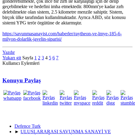
gönderebilmekte, çok ince bir zırh ile karşılaştığı için de delip
geçebilmekte ve hedefini imha etmektedir. 800mm'ye kadar zırh
delebilmekte olan sistem, 2.5 kilometre menzile sahiptir. Sistem,
birçok ülke tarafından kullanılmaktadır. Ayrıca ABD, söz konusu
sistemi YPG terör örgütüne de aktarmıştır.
https://savunmasanayist.com/haberler/raytheon-ve-lmye-185-6-
milyon-dolarlik-javelin-siparisi/
Yazdır
Yukarı git
Sayfa
1
2
3
4
5
6
7
Kullanıcı Eylemleri
Konuyu Paylaş
Defence Turk
►
ULUSLARARASI SAVUNMA SANAYİ VE