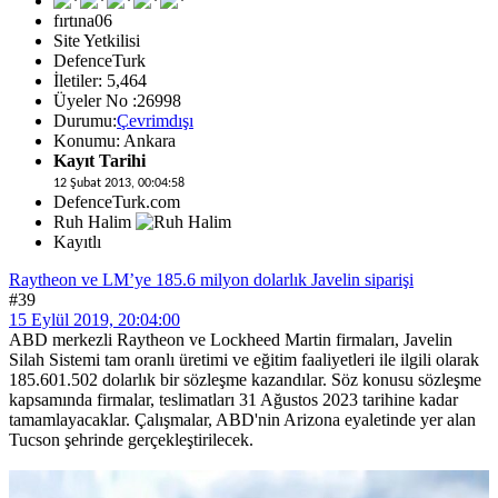
fırtına06
Site Yetkilisi
DefenceTurk
İletiler: 5,464
Üyeler No :26998
Durumu:
Çevrimdışı
Konumu: Ankara
Kayıt Tarihi
12 Şubat 2013, 00:04:58
DefenceTurk.com
Ruh Halim
Kayıtlı
Raytheon ve LM’ye 185.6 milyon dolarlık Javelin siparişi
#39
15 Eylül 2019, 20:04:00
ABD merkezli Raytheon ve Lockheed Martin firmaları, Javelin
Silah Sistemi tam oranlı üretimi ve eğitim faaliyetleri ile ilgili olarak
185.601.502 dolarlık bir sözleşme kazandılar. Söz konusu sözleşme
kapsamında firmalar, teslimatları 31 Ağustos 2023 tarihine kadar
tamamlayacaklar. Çalışmalar, ABD'nin Arizona eyaletinde yer alan
Tucson şehrinde gerçekleştirilecek.