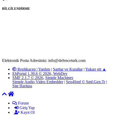
BİLGİLENDİRME
Rom ve medya haber sitesi olarak hizmet veren
www.defenceturk.com'
da, 5651 Sayılı Kanunun 8. Maddesine ve
T.C.K'nın 125. Maddesine göre, yapılan gönderi (konu, yorum)
paylaşımlarının tüm sorumluluğu forum üyelerimize aittir.
defenceturk Forumuna iletilecek olan şikayetler, elektronik posta
adresimize gönderildikten en geç üç (3) iş günü içerisinde, ilgili
kanunlar ve yönetmelikler çerçevesinde tarafımızca incelenerek site
yöneticilerimiz tarafından gereken çalışmaların yapılmasının
ardından ilgili kişi ya da kuruma yazılı açıklama yapılacaktır.
Elektronik Posta Adresimiz: info@defenceturk.com
Replikacep |
Yardım
|
Şartlar ve Kurallar
|
Yukarı git ▲
EhPortal 1.39.6 © 2026, WebDev
SMF 2.1.7 © 2026
,
Simple Machines
Simple Audio Video Embedder
|
Seo4Smf © Smf.Gen.Tr
|
Site Haritası
Forum
Giriş Yap
Kayıt Ol