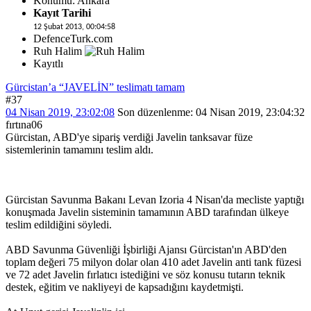
Konumu: Ankara
Kayıt Tarihi
12 Şubat 2013, 00:04:58
DefenceTurk.com
Ruh Halim
Kayıtlı
Gürcistan’a “JAVELİN” teslimatı tamam
#37
04 Nisan 2019, 23:02:08
Son düzenlenme
: 04 Nisan 2019, 23:04:32
fırtına06
Gürcistan, ABD'ye sipariş verdiği Javelin tanksavar füze
sistemlerinin tamamını teslim aldı.
Gürcistan Savunma Bakanı Levan Izoria 4 Nisan'da mecliste yaptığı
konuşmada Javelin sisteminin tamamının ABD tarafından ülkeye
teslim edildiğini söyledi.
ABD Savunma Güvenliği İşbirliği Ajansı Gürcistan'ın ABD'den
toplam değeri 75 milyon dolar olan 410 adet Javelin anti tank füzesi
ve 72 adet Javelin fırlatıcı istediğini ve söz konusu tutarın teknik
destek, eğitim ve nakliyeyi de kapsadığını kaydetmişti.