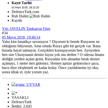
Kayıt Tarihi
03 Mart 2018, 18:12:20
DefenceTurk.com
Ruh Halim
Kayıtlı
Ynt: JAVELIN Tanksavar Füze
#34
05 Mayıs 2018, 19:46:14
Yahu kim fanatikçe savunuyor ? Diyorum ki bende Rusyanın ne
olduğunu biliyorum. Ama ortada Rusya gibi bir gerçek var. Bana
burada hayal satmayın. Gerçekleri konuşuyorum ben. Ayrıyetten
ben size Ukraynanın denize kıyısı yok mu dedim ? O odessa limanı
dediğin yerden açılan gemi, Rusyadan izin almadan bırak denize
açılmayı, 1 metre ileri gidemez. Hemen işinize gelmeyince şucu,
bucu diye eleştirmek ne kadar kolay. Önce yazdıklarımı iyi oku,
sonra idrak et, öyle yorum yaz.
YASAKLI
DefenceTurk
İletiler: 2,045