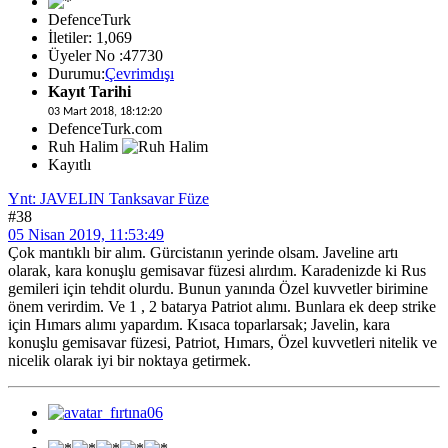
DefenceTurk
İletiler: 1,069
Üyeler No :47730
Durumu:
Çevrimdışı
Kayıt Tarihi
03 Mart 2018, 18:12:20
DefenceTurk.com
Ruh Halim
Kayıtlı
Ynt: JAVELIN Tanksavar Füze
#38
05 Nisan 2019, 11:53:49
Çok mantıklı bir alım. Gürcistanın yerinde olsam. Javeline artı
olarak, kara konuşlu gemisavar füzesi alırdım. Karadenizde ki Rus
gemileri için tehdit olurdu. Bunun yanında Özel kuvvetler birimine
önem verirdim. Ve 1 , 2 batarya Patriot alımı. Bunlara ek deep strike
için Hımars alımı yapardım. Kısaca toparlarsak; Javelin, kara
konuşlu gemisavar füzesi, Patriot, Hımars, Özel kuvvetleri nitelik ve
nicelik olarak iyi bir noktaya getirmek.