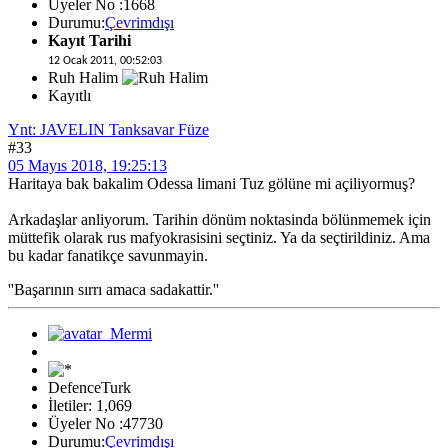
Üyeler No :1668
Durumu:
Çevrimdışı
Kayıt Tarihi
12 Ocak 2011, 00:52:03
Ruh Halim
Kayıtlı
Ynt: JAVELIN Tanksavar Füze
#33
05 Mayıs 2018, 19:25:13
Haritaya bak bakalim Odessa limani Tuz gölüne mi açiliyormuş?
Arkadaşlar anliyorum. Tarihin dönüm noktasinda bölünmemek için
müttefik olarak rus mafyokrasisini seçtiniz. Ya da seçtirildiniz. Ama
bu kadar fanatikçe savunmayin.
''Başarının sırrı amaca sadakattir.''
DefenceTurk
İletiler: 1,069
Üyeler No :47730
Durumu:
Çevrimdışı