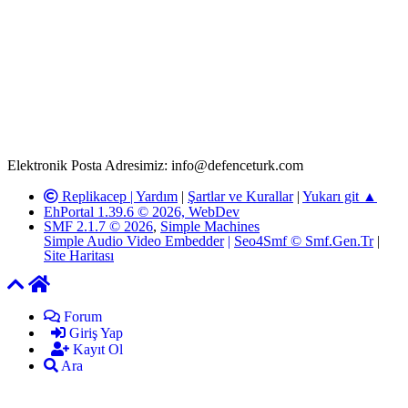
Rom ve medya haber sitesi olarak hizmet veren
www.defenceturk.com'
da, 5651 Sayılı Kanunun 8. Maddesine ve
T.C.K'nın 125. Maddesine göre, yapılan gönderi (konu, yorum)
paylaşımlarının tüm sorumluluğu forum üyelerimize aittir.
defenceturk Forumuna iletilecek olan şikayetler, elektronik posta
adresimize gönderildikten en geç üç (3) iş günü içerisinde, ilgili
kanunlar ve yönetmelikler çerçevesinde tarafımızca incelenerek site
yöneticilerimiz tarafından gereken çalışmaların yapılmasının
ardından ilgili kişi ya da kuruma yazılı açıklama yapılacaktır.
Elektronik Posta Adresimiz: info@defenceturk.com
Replikacep |
Yardım
|
Şartlar ve Kurallar
|
Yukarı git ▲
EhPortal 1.39.6 © 2026, WebDev
SMF 2.1.7 © 2026
,
Simple Machines
Simple Audio Video Embedder
|
Seo4Smf © Smf.Gen.Tr
|
Site Haritası
Forum
Giriş Yap
Kayıt Ol
Ara