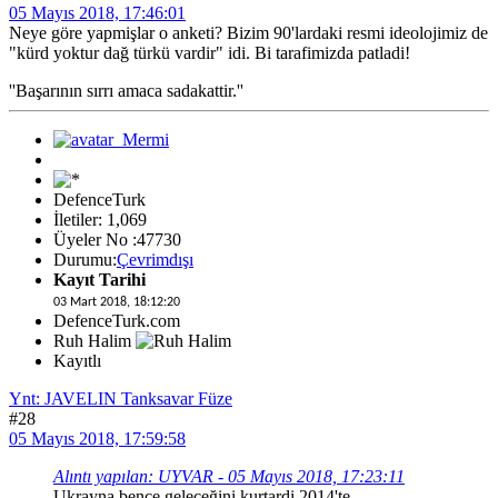
05 Mayıs 2018, 17:46:01
Neye göre yapmişlar o anketi? Bizim 90'lardaki resmi ideolojimiz de
"kürd yoktur dağ türkü vardir" idi. Bi tarafimizda patladi!
''Başarının sırrı amaca sadakattir.''
DefenceTurk
İletiler: 1,069
Üyeler No :47730
Durumu:
Çevrimdışı
Kayıt Tarihi
03 Mart 2018, 18:12:20
DefenceTurk.com
Ruh Halim
Kayıtlı
Ynt: JAVELIN Tanksavar Füze
#28
05 Mayıs 2018, 17:59:58
Alıntı yapılan: UYVAR - 05 Mayıs 2018, 17:23:11
Ukrayna bence geleceğini kurtardi 2014'te.