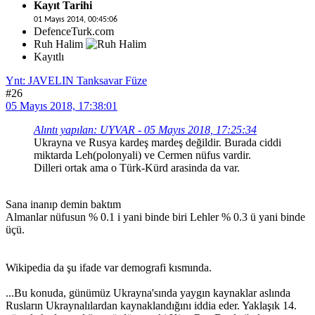
Kayıt Tarihi
01 Mayıs 2014, 00:45:06
DefenceTurk.com
Ruh Halim
Kayıtlı
Ynt: JAVELIN Tanksavar Füze
#26
05 Mayıs 2018, 17:38:01
Alıntı yapılan: UYVAR - 05 Mayıs 2018, 17:25:34
Ukrayna ve Rusya kardeş mardeş değildir. Burada ciddi
miktarda Leh(polonyali) ve Cermen nüfus vardir.
Dilleri ortak ama o Türk-Kürd arasinda da var.
Sana inanıp demin baktım
Almanlar nüfusun % 0.1 i yani binde biri Lehler % 0.3 ü yani binde
üçü.
Wikipedia da şu ifade var demografi kısmında.
...Bu konuda, günümüz Ukrayna'sında yaygın kaynaklar aslında
Rusların Ukraynalılardan kaynaklandığını iddia eder. Yaklaşık 14.