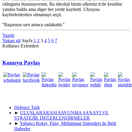
oldugunu dusunuyorum. Bu ideoloji bizim ulkemiz tr'de kendine
yandas buldu ama diger her yerde kaybetti. Ukrayna
kaybedenlerden olmamayi seçti.
''Başarının sırrı amaca sadakattir.''
Yazdır
Yukarı git
Sayfa
1
2
3
4
5
6
7
Kullanıcı Eylemleri
Konuyu Paylaş
Defence Turk
►
ULUSLARARASI SAVUNMA SANAYİ VE
STRATEJİK DEĞERLENDİRMELER
►
Yabancı Roket, Füze, Mühimmat Sistemleri ile İlgili
Haberler