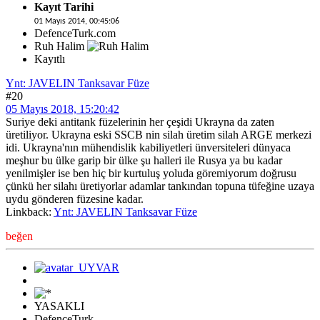
Kayıt Tarihi
01 Mayıs 2014, 00:45:06
DefenceTurk.com
Ruh Halim
Kayıtlı
Ynt: JAVELIN Tanksavar Füze
#20
05 Mayıs 2018, 15:20:42
Suriye deki antitank füzelerinin her çeşidi Ukrayna da zaten
üretiliyor. Ukrayna eski SSCB nin silah üretim silah ARGE merkezi
idi. Ukrayna'nın mühendislik kabiliyetleri ünversiteleri dünyaca
meşhur bu ülke garip bir ülke şu halleri ile Rusya ya bu kadar
yenilmişler ise ben hiç bir kurtuluş yoluda göremiyorum doğrusu
çünkü her silahı üretiyorlar adamlar tankından topuna tüfeğine uzaya
uydu gönderen füzesine kadar.
Linkback:
Ynt: JAVELIN Tanksavar Füze
beğen
YASAKLI
DefenceTurk