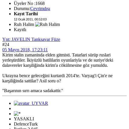
Üyeler No :1668
Durumu:
Çevrimdışı
Kayıt Tarihi
12 Ocak 2011, 00:52:03
Ruh Halim
Kayıtlı
Ynt: JAVELIN Tanksavar Füze
#24
05 Mayıs 2018, 17:23:11
Kirim stalin zamaninda elden gitmisti. Tatarlari sürüp ruslari
yerleştirdiler. İkiyüzlü batililarin oyunlariyla ve de suriye'deki
dalavereler karşiliğinda kirim'a cökülmesine göz yumuldu.
Ukrayna bence geleceğini kurtardi 2014'te. Varyag'i Çin'e ne
karşiliğinda sattilar? Asil soru o?
''Başarının sırrı amaca sadakattir.''
YASAKLI
DefenceTurk