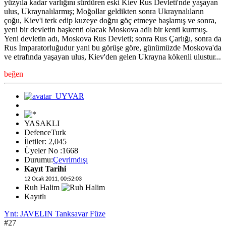
yüzyıla kadar varlığını sürdüren eski Kiev Rus Devleti'nde yaşayan
ulus, Ukraynalılarmış; Moğollar geldikten sonra Ukraynalıların
çoğu, Kiev'i terk edip kuzeye doğru göç etmeye başlamış ve sonra,
yeni bir devletin başkenti olacak Moskova adlı bir kenti kurmuş.
Yeni devletin adı, Moskova Rus Devleti; sonra Rus Çarlığı, sonra da
Rus İmparatorluğudur yani bu görüşe göre, günümüzde Moskova'da
ve etrafında yaşayan ulus, Kiev'den gelen Ukrayna kökenli ulustur...
beğen
YASAKLI
DefenceTurk
İletiler: 2,045
Üyeler No :1668
Durumu:
Çevrimdışı
Kayıt Tarihi
12 Ocak 2011, 00:52:03
Ruh Halim
Kayıtlı
Ynt: JAVELIN Tanksavar Füze
#27