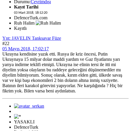
Durumu:
Çevrimdışı
Kayıt Tarihi
03 Mart 2018, 18:12:20
DefenceTurk.com
Ruh Halim
Kayıtlı
Ynt: JAVELIN Tanksavar Füze
#22
05 Mayıs 2018, 17:02:17
Ukrayna kendisine yazık etti. Rusya ile kriz öncesi, Putin
Ukraynaya 15 milyar dolar maddi yardım ve Gaz fiyatlarını yarı
yarıya indirme teklifi etmişti. Ukrayna ise elinin tersi ile itti mi
diyelim yoksa olayların bu raddeye geleceğini düşünemediler mı
diyelim bilmiyorum. Sonuç olarak, kırım elden gitti, ülkede savaş
var ve kişi başı ekonomileri 2 bin doların altına inmiş vaziyette.
Batının ileri karakol görevini yapıyorlar. Ne karşılığında ? Hiç bir
fikrim yok. Bilen varsa beni aydınlatsın.
YASAKLI
DefenceTurk