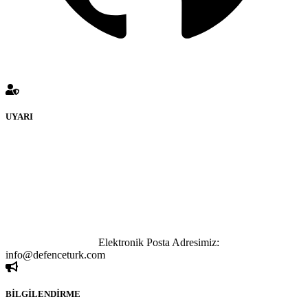
UYARI
defenceturk Forumuna eklenen ve farklı sitelere yönlendiren
bağlantı adreslerinden (linklerden) www.defenceturk.com sorumlu
tutulamaz. İnternet sitemizde, kaynak ya da bağlantı adresi(link)
göstermeksizin izinsiz bir şekilde yapılan her türlü haber ve bilgi
paylaşımı yasaktır. Forumumuzda izinsiz ve kaynak göstermeksizin
yapılan haber ve bilgi paylaşımlarından sadece eylemi gerçekleştiren
kişi sorumludur. Bu durumun mağduriyet yaratması hâlinde hak
sahibi olan kişi, kişiler ya da kurumların, bizlerle iletişime geçmesini
ivedilikle rica ederiz.
Elektronik Posta Adresimiz:
info@defenceturk.com
BİLGİLENDİRME