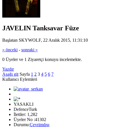
JAVELIN Tanksavar Füze
Başlatan SKYWOLF, 22 Aralık 2015, 11:31:10
« önceki
-
sonraki »
0 Üyeler ve 1 Ziyaretçi konuyu incelemekte.
Yazdır
Aşağı git
Sayfa
1
2
3
4
5
6
7
Kullanıcı Eylemleri
YASAKLI
DefenceTurk
İletiler: 1,282
Üyeler No :41302
Durumu:
Çevrimdışı