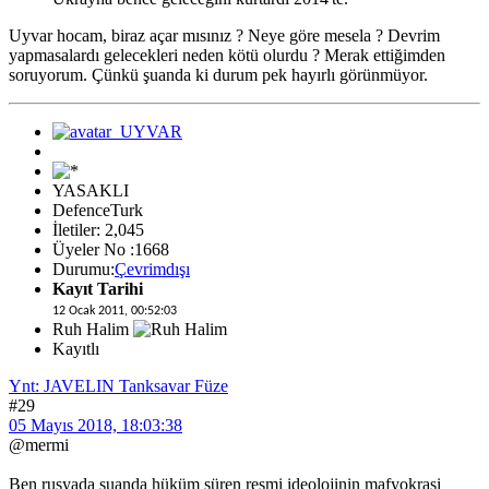
Uyvar hocam, biraz açar mısınız ? Neye göre mesela ? Devrim
yapmasalardı gelecekleri neden kötü olurdu ? Merak ettiğimden
soruyorum. Çünkü şuanda ki durum pek hayırlı görünmüyor.
YASAKLI
DefenceTurk
İletiler: 2,045
Üyeler No :1668
Durumu:
Çevrimdışı
Kayıt Tarihi
12 Ocak 2011, 00:52:03
Ruh Halim
Kayıtlı
Ynt: JAVELIN Tanksavar Füze
#29
05 Mayıs 2018, 18:03:38
@mermi
Ben rusyada suanda hüküm süren resmi ideolojinin mafyokrasi