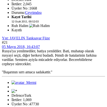
İletiler: 2,045
Üyeler No :1668
Durumu:
Çevrimdışı
Kayıt Tarihi
12 Ocak 2011, 00:52:03
Ruh Halim
Kayıtlı
Ynt: JAVELIN Tanksavar Füze
#21
05 Mayıs 2018, 16:43:07
Rusya'ya yenilmediler, batiya yenildiler. Bati, muhatap olarak
rusyayi seçti, diğer herkesi budadi. Þimdi de hatalarinin farkina
vardilar. Semiren ayiyla mücadele ediyorlar. Becerebilirlerse
cepheye sürecekler.
''Başarının sırrı amaca sadakattir.''
DefenceTurk
İletiler: 1,069
Üyeler No :47730