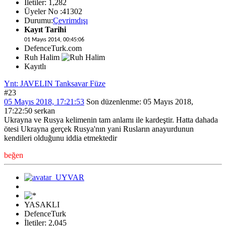
İletiler: 1,282
Üyeler No :41302
Durumu:
Çevrimdışı
Kayıt Tarihi
01 Mayıs 2014, 00:45:06
DefenceTurk.com
Ruh Halim
Kayıtlı
Ynt: JAVELIN Tanksavar Füze
#23
05 Mayıs 2018, 17:21:53
Son düzenlenme
: 05 Mayıs 2018,
17:22:50 serkan
Ukrayna ve Rusya kelimenin tam anlamı ile kardeştir. Hatta dahada
ötesi Ukrayna gerçek Rusya'nın yani Rusların anayurdunun
kendileri olduğunu iddia etmektedir
beğen
YASAKLI
DefenceTurk
İletiler: 2,045