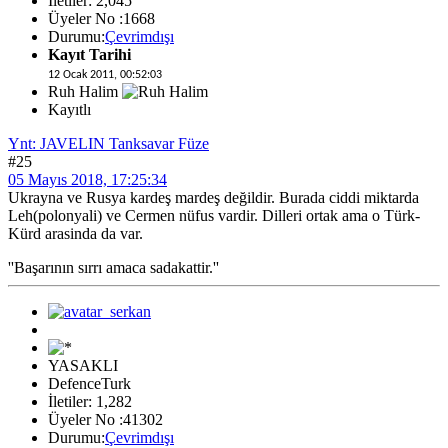
İletiler: 2,045
Üyeler No :1668
Durumu:
Çevrimdışı
Kayıt Tarihi
12 Ocak 2011, 00:52:03
Ruh Halim
Kayıtlı
Ynt: JAVELIN Tanksavar Füze
#25
05 Mayıs 2018, 17:25:34
Ukrayna ve Rusya kardeş mardeş değildir. Burada ciddi miktarda
Leh(polonyali) ve Cermen nüfus vardir. Dilleri ortak ama o Türk-
Kürd arasinda da var.
''Başarının sırrı amaca sadakattir.''
YASAKLI
DefenceTurk
İletiler: 1,282
Üyeler No :41302
Durumu:
Çevrimdışı