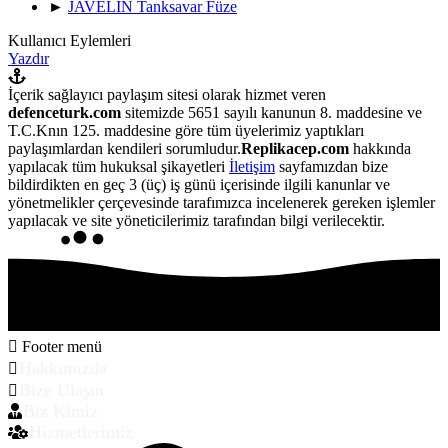
►
JAVELIN Tanksavar Füze
Kullanıcı Eylemleri
Yazdır
İçerik sağlayıcı paylaşım sitesi olarak hizmet veren
defenceturk.com
sitemizde 5651 sayılı kanunun 8. maddesine ve
T.C.Knın 125. maddesine göre tüm üyelerimiz yaptıkları
paylaşımlardan kendileri sorumludur.
Replikacep.com
hakkında
yapılacak tüm hukuksal şikayetleri
İletişim
sayfamızdan bize
bildirdikten en geç 3 (üç) iş günü içerisinde ilgili kanunlar ve
yönetmelikler çerçevesinde tarafımızca incelenerek gereken işlemler
yapılacak ve site yöneticilerimiz tarafından bilgi verilecektir.
Footer menü
Hakkımızda
Bize Ulaşın
Biz Kimiz
Hizmetlerimiz