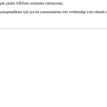
 düşük çünkü ABDnin sözünden cikmiyorlar..
naşmadiklari için (ya da yanasmalarina izin verilmedigi icin) olmadı d