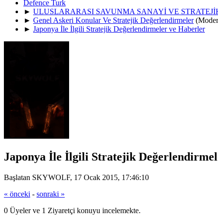
Defence Turk
►
ULUSLARARASI SAVUNMA SANAYİ VE STRATEJ
►
Genel Askeri Konular Ve Stratejik Değerlendirmeler
(Moder
►
Japonya İle İlgili Stratejik Değerlendirmeler ve Haberler
Japonya İle İlgili Stratejik Değerlendirme
Başlatan SKYWOLF, 17 Ocak 2015, 17:46:10
« önceki
-
sonraki »
0 Üyeler ve 1 Ziyaretçi konuyu incelemekte.