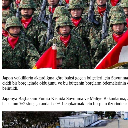
Japon yetkililerin aktardığına göre bahsi geçen bütçeleri için Savun
ciddi bir borç içinde olduğunu ve bu bütçenin borçların ödemelerinin d
belirtildi.
Japonya Başbakanı Fumio Kishida Savunma ve Maliye Bakanlarına, Japony
hasılanın %2'sine, şu anda ise % 1'e çıkarmak için bir plan üzerinde ça