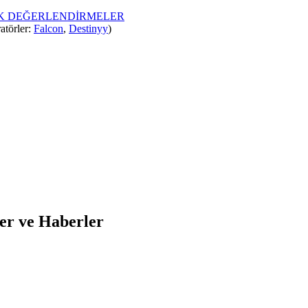
İK DEĞERLENDİRMELER
atörler:
Falcon
,
Destinyy
)
ler ve Haberler