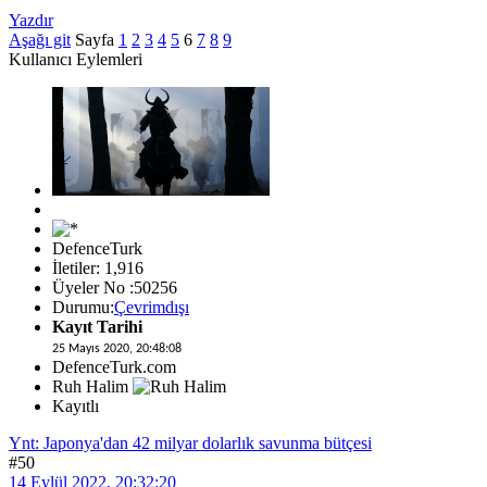
Yazdır
Aşağı git
Sayfa
1
2
3
4
5
6
7
8
9
Kullanıcı Eylemleri
DefenceTurk
İletiler: 1,916
Üyeler No :50256
Durumu:
Çevrimdışı
Kayıt Tarihi
25 Mayıs 2020, 20:48:08
DefenceTurk.com
Ruh Halim
Kayıtlı
Ynt: Japonya'dan 42 milyar dolarlık savunma bütçesi
#50
14 Eylül 2022, 20:32:20