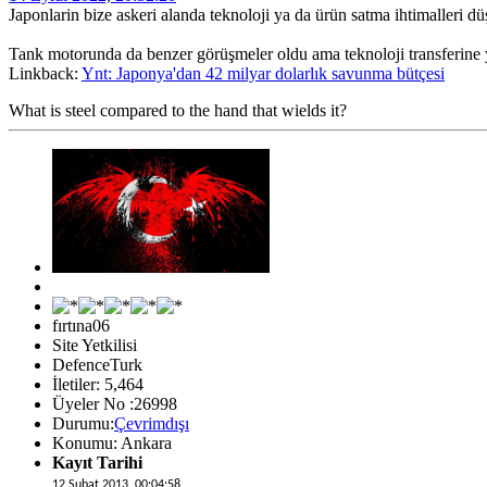
Japonlarin bize askeri alanda teknoloji ya da ürün satma ihtimalleri
Tank motorunda da benzer görüşmeler oldu ama teknoloji transferine ya
Linkback:
Ynt: Japonya'dan 42 milyar dolarlık savunma bütçesi
What is steel compared to the hand that wields it?
fırtına06
Site Yetkilisi
DefenceTurk
İletiler: 5,464
Üyeler No :26998
Durumu:
Çevrimdışı
Konumu: Ankara
Kayıt Tarihi
12 Şubat 2013, 00:04:58