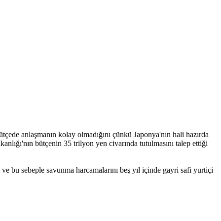
 bütçede anlaşmanın kolay olmadığını çünkü Japonya'nın hali hazırda
nlığı'nın bütçenin 35 trilyon yen civarında tutulmasını talep ettiği
ve bu sebeple savunma harcamalarını beş yıl içinde gayri safi yurtiçi