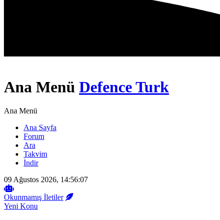
Ana Menü
Defence Turk
Ana Menü
Ana Sayfa
Forum
Ara
Takvim
İndir
09 Ağustos 2026, 14:56:07
Okunmamış İletiler
Yeni Konu