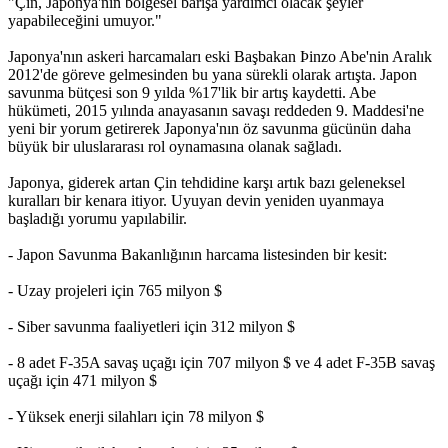
"Çin, Japonya'nın bölgesel barışa yardımcı olacak şeyler
yapabileceğini umuyor."
Japonya'nın askeri harcamaları eski Başbakan Þinzo Abe'nin Aralık
2012'de göreve gelmesinden bu yana sürekli olarak artışta. Japon
savunma bütçesi son 9 yılda %17'lik bir artış kaydetti. Abe
hükümeti, 2015 yılında anayasanın savaşı reddeden 9. Maddesi'ne
yeni bir yorum getirerek Japonya'nın öz savunma gücünün daha
büyük bir uluslararası rol oynamasına olanak sağladı.
Japonya, giderek artan Çin tehdidine karşı artık bazı geleneksel
kuralları bir kenara itiyor. Uyuyan devin yeniden uyanmaya
başladığı yorumu yapılabilir.
- Japon Savunma Bakanlığının harcama listesinden bir kesit:
- Uzay projeleri için 765 milyon $
- Siber savunma faaliyetleri için 312 milyon $
- 8 adet F-35A savaş uçağı için 707 milyon $ ve 4 adet F-35B savaş
uçağı için 471 milyon $
- Yüksek enerji silahları için 78 milyon $