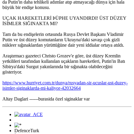
da Putin'in daha tehlikeli adımlar atıp atmayacağı dünya için hala
büyük bir endişe konusu.
UÇAK HAREKETLERİ ÞÜPHE UYANDIRDI! ÜST DÜZEY
İSİMLER SIĞINAKTA MI?
Tam da bu endişelerin ortasında Rusya Devlet Başkanı Vladimir
Putin ve üst düzey komutanların Ukrayna'daki savaşı çok gizli
nükleer sığınaklardan yürüttüğüne dair yeni iddialar ortaya atıldı.
Araştırmacı gazeteci Christo Grozev'e göre, üst düzey Kremlin
yetkilileri tarafından kullanılan uçakların hareketleri, Putin'in Batı
Sibirya'daki Surgut yakınlarında bir sığınakta olabileceğini
gösteriyor.
https://www.hurriyet.com.tr/dunya/rusyadan-sir-ucuslar-ust-duzey-
isimler-siginaklarda-mi-kaliyor-42032664
Altay Daglari ------burasida özel siginaklar var
DefenceTurk