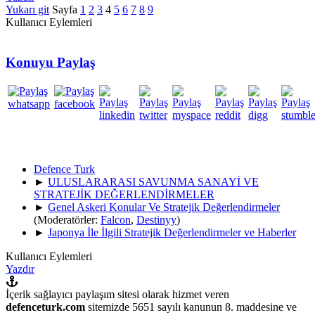
Yukarı git
Sayfa
1
2
3
4
5
6
7
8
9
Kullanıcı Eylemleri
Konuyu Paylaş
Defence Turk
►
ULUSLARARASI SAVUNMA SANAYİ VE
STRATEJİK DEĞERLENDİRMELER
►
Genel Askeri Konular Ve Stratejik Değerlendirmeler
(Moderatörler:
Falcon
,
Destinyy
)
►
Japonya İle İlgili Stratejik Değerlendirmeler ve Haberler
Kullanıcı Eylemleri
Yazdır
İçerik sağlayıcı paylaşım sitesi olarak hizmet veren
defenceturk.com
sitemizde 5651 sayılı kanunun 8. maddesine ve