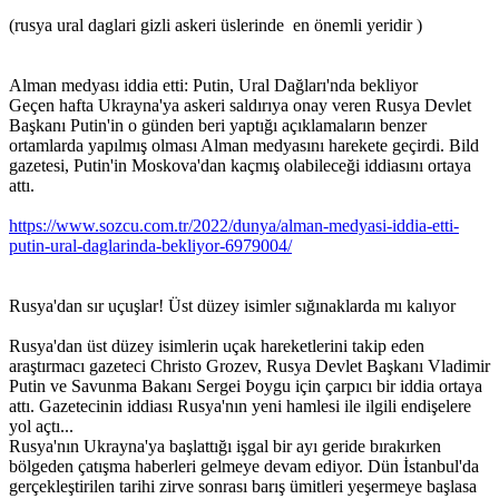
(rusya ural daglari gizli askeri üslerinde en önemli yeridir )
Alman medyası iddia etti: Putin, Ural Dağları'nda bekliyor
Geçen hafta Ukrayna'ya askeri saldırıya onay veren Rusya Devlet
Başkanı Putin'in o günden beri yaptığı açıklamaların benzer
ortamlarda yapılmış olması Alman medyasını harekete geçirdi. Bild
gazetesi, Putin'in Moskova'dan kaçmış olabileceği iddiasını ortaya
attı.
https://www.sozcu.com.tr/2022/dunya/alman-medyasi-iddia-etti-
putin-ural-daglarinda-bekliyor-6979004/
Rusya'dan sır uçuşlar! Üst düzey isimler sığınaklarda mı kalıyor
Rusya'dan üst düzey isimlerin uçak hareketlerini takip eden
araştırmacı gazeteci Christo Grozev, Rusya Devlet Başkanı Vladimir
Putin ve Savunma Bakanı Sergei Þoygu için çarpıcı bir iddia ortaya
attı. Gazetecinin iddiası Rusya'nın yeni hamlesi ile ilgili endişelere
yol açtı...
Rusya'nın Ukrayna'ya başlattığı işgal bir ayı geride bırakırken
bölgeden çatışma haberleri gelmeye devam ediyor. Dün İstanbul'da
gerçekleştirilen tarihi zirve sonrası barış ümitleri yeşermeye başlasa