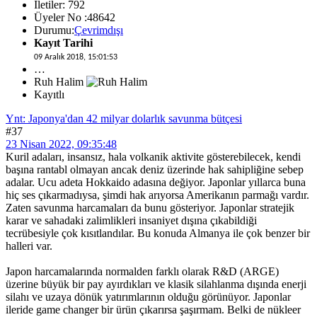
İletiler: 792
Üyeler No :48642
Durumu:
Çevrimdışı
Kayıt Tarihi
09 Aralık 2018, 15:01:53
…
Ruh Halim
Kayıtlı
Ynt: Japonya'dan 42 milyar dolarlık savunma bütçesi
#37
23 Nisan 2022, 09:35:48
Kuril adaları, insansız, hala volkanik aktivite gösterebilecek, kendi
başına rantabl olmayan ancak deniz üzerinde hak sahipliğine sebep
adalar. Ucu adeta Hokkaido adasına değiyor. Japonlar yıllarca buna
hiç ses çıkarmadıysa, şimdi hak arıyorsa Amerikanın parmağı vardır.
Zaten savunma harcamaları da bunu gösteriyor. Japonlar stratejik
karar ve sahadaki zalimlikleri insaniyet dışına çıkabildiği
tecrübesiyle çok kısıtlandılar. Bu konuda Almanya ile çok benzer bir
halleri var.
Japon harcamalarında normalden farklı olarak R&D (ARGE)
üzerine büyük bir pay ayırdıkları ve klasik silahlanma dışında enerji
silahı ve uzaya dönük yatırımlarının olduğu görünüyor. Japonlar
ileride game changer bir ürün çıkarırsa şaşırmam. Belki de nükleer