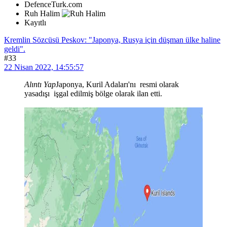
DefenceTurk.com
Ruh Halim
Kayıtlı
Kremlin Sözcüsü Peskov: "Japonya, Rusya için düşman ülke haline
geldi".
#33
22 Nisan 2022, 14:55:57
Alıntı Yap
Japonya, Kuril Adaları'nı resmi olarak
yasadışı işgal edilmiş bölge olarak ilan etti.