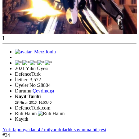
]
2021 Yılın Üyesi
DefenceTurk
İletiler: 3,572
Üyeler No :28804
Durumu:
Çevrimdışı
Kayıt Tarihi
29 Nisan 2013, 16:53:40
DefenceTurk.com
Ruh Halim
Kayıtlı
Ynt: Japonya'dan 42 milyar dolarlık savunma bütçesi
#34