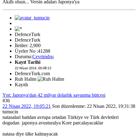
Akıllı olsun... Versin adaları Japonya'ya
DefenceTurk
DefenceTurk
İletiler: 2,900
Üyeler No :41288
Durumu:
Çevrimdışı
Kayıt Tarihi
22 Nisan 2014, 00:48:13
DefenceTurk.com
Ruh Halim
Kayıtlı
Ynt: Japonya'dan 42 milyar dolarlık savunma bütçesi
#36
22 Nisan 2022, 19:05:21
Son düzenlenme
: 22 Nisan 2022, 19:31:38
tumucin
natasalari batidan avrupa ortadan Türkiye ve Türk devletleri
dogudan japonya avusturalya Kore parcalayacaklar
natasa diye ülke kalmayacak