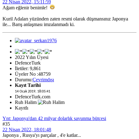
22 Nisan 2022, 15:11:59
Ağam eğlenir benimle!
Kuril Adaları yüzünden zaten resmi olarak düşmansınız Japonya
ile... Barış anlaşması imzalanmadı ki.
2022 Yılın Üyesi
DefenceTurk
İletiler: 9,861
Üyeler No :48759
Durumu:
Çevrimdışı
Kayıt Tarihi
14 Ocak 2019, 18:05:41
DefenceTurk.com
Ruh Halim
Kayıtlı
Ynt: Japonya'dan 42 milyar dolarlık savunma bütçesi
#35
22 Nisan 2022, 18:01:48
Japonya , Rusya'yı parçalar , 4'e katlar...