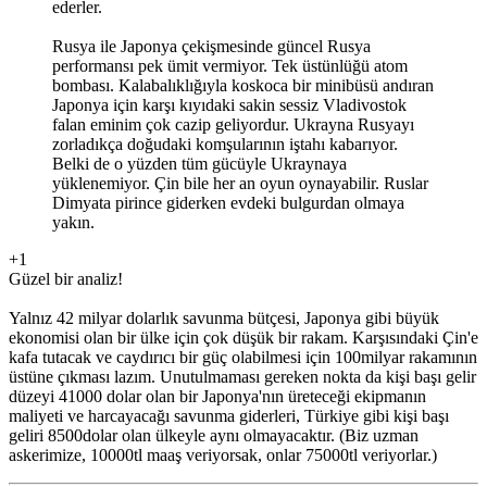
ederler.
Rusya ile Japonya çekişmesinde güncel Rusya
performansı pek ümit vermiyor. Tek üstünlüğü atom
bombası. Kalabalıklığıyla koskoca bir minibüsü andıran
Japonya için karşı kıyıdaki sakin sessiz Vladivostok
falan eminim çok cazip geliyordur. Ukrayna Rusyayı
zorladıkça doğudaki komşularının iştahı kabarıyor.
Belki de o yüzden tüm gücüyle Ukraynaya
yüklenemiyor. Çin bile her an oyun oynayabilir. Ruslar
Dimyata pirince giderken evdeki bulgurdan olmaya
yakın.
+1
Güzel bir analiz!
Yalnız 42 milyar dolarlık savunma bütçesi, Japonya gibi büyük
ekonomisi olan bir ülke için çok düşük bir rakam. Karşısındaki Çin'e
kafa tutacak ve caydırıcı bir güç olabilmesi için 100milyar rakamının
üstüne çıkması lazım. Unutulmaması gereken nokta da kişi başı gelir
düzeyi 41000 dolar olan bir Japonya'nın üreteceği ekipmanın
maliyeti ve harcayacağı savunma giderleri, Türkiye gibi kişi başı
geliri 8500dolar olan ülkeyle aynı olmayacaktır. (Biz uzman
askerimize, 10000tl maaş veriyorsak, onlar 75000tl veriyorlar.)