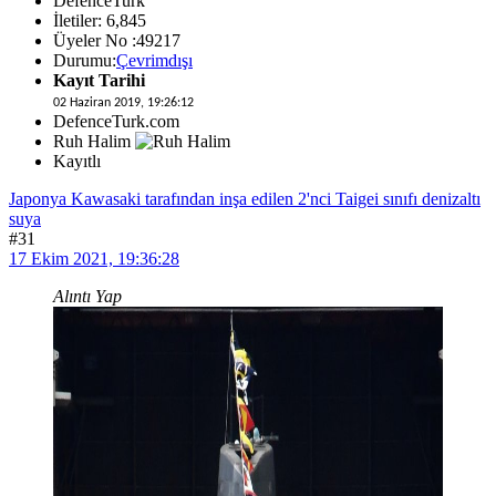
DefenceTurk
İletiler: 6,845
Üyeler No :49217
Durumu:
Çevrimdışı
Kayıt Tarihi
02 Haziran 2019, 19:26:12
DefenceTurk.com
Ruh Halim
Kayıtlı
Japonya Kawasaki tarafından inşa edilen 2'nci Taigei sınıfı denizaltı
suya
#31
17 Ekim 2021, 19:36:28
Alıntı Yap