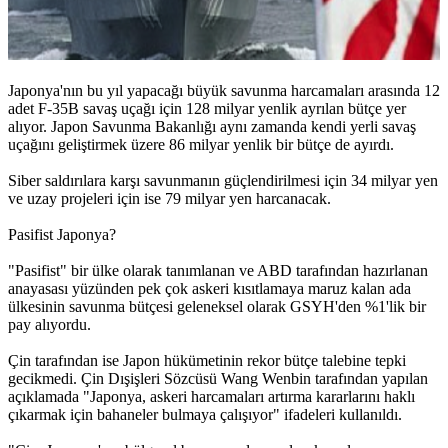
Japonya'nın bu yıl yapacağı büyük savunma harcamaları arasında 12
adet F-35B savaş uçağı için 128 milyar yenlik ayrılan bütçe yer
alıyor. Japon Savunma Bakanlığı aynı zamanda kendi yerli savaş
uçağını geliştirmek üzere 86 milyar yenlik bir bütçe de ayırdı.
Siber saldırılara karşı savunmanın güçlendirilmesi için 34 milyar yen
ve uzay projeleri için ise 79 milyar yen harcanacak.
Pasifist Japonya?
"Pasifist" bir ülke olarak tanımlanan ve ABD tarafından hazırlanan
anayasası yüzünden pek çok askeri kısıtlamaya maruz kalan ada
ülkesinin savunma bütçesi geleneksel olarak GSYH'den %1'lik bir
pay alıyordu.
Çin tarafından ise Japon hükümetinin rekor bütçe talebine tepki
gecikmedi. Çin Dışişleri Sözcüsü Wang Wenbin tarafından yapılan
açıklamada "Japonya, askeri harcamaları artırma kararlarını haklı
çıkarmak için bahaneler bulmaya çalışıyor" ifadeleri kullanıldı.