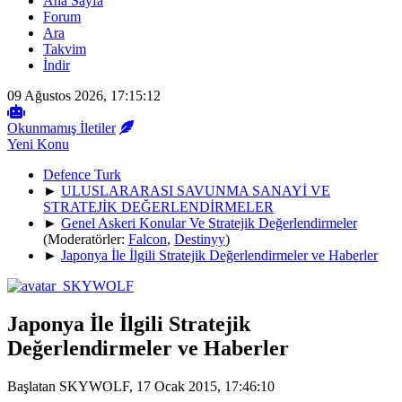
Ana Sayfa
Forum
Ara
Takvim
İndir
09 Ağustos 2026, 17:15:12
Okunmamış İletiler
Yeni Konu
Defence Turk
►
ULUSLARARASI SAVUNMA SANAYİ VE
STRATEJİK DEĞERLENDİRMELER
►
Genel Askeri Konular Ve Stratejik Değerlendirmeler
(Moderatörler:
Falcon
,
Destinyy
)
►
Japonya İle İlgili Stratejik Değerlendirmeler ve Haberler
Japonya İle İlgili Stratejik
Değerlendirmeler ve Haberler
Başlatan SKYWOLF, 17 Ocak 2015, 17:46:10