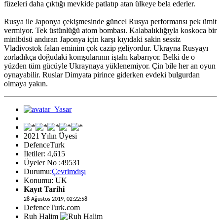
füzeleri daha çıktığı mevkide patlatıp atan ülkeye bela ederler.
Rusya ile Japonya çekişmesinde güncel Rusya performansı pek ümit
vermiyor. Tek üstünlüğü atom bombası. Kalabalıklığıyla koskoca bir
minibüsü andıran Japonya için karşı kıyıdaki sakin sessiz
Vladivostok falan eminim çok cazip geliyordur. Ukrayna Rusyayı
zorladıkça doğudaki komşularının iştahı kabarıyor. Belki de o
yüzden tüm gücüyle Ukraynaya yüklenemiyor. Çin bile her an oyun
oynayabilir. Ruslar Dimyata pirince giderken evdeki bulgurdan
olmaya yakın.
2021 Yılın Üyesi
DefenceTurk
İletiler: 4,615
Üyeler No :49531
Durumu:
Çevrimdışı
Konumu: UK
Kayıt Tarihi
28 Ağustos 2019, 02:22:58
DefenceTurk.com
Ruh Halim