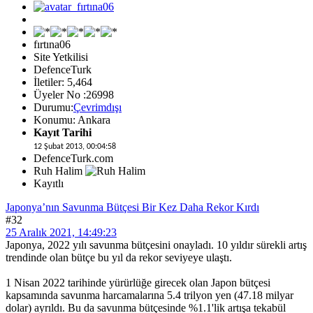
fırtına06
Site Yetkilisi
DefenceTurk
İletiler: 5,464
Üyeler No :26998
Durumu:
Çevrimdışı
Konumu: Ankara
Kayıt Tarihi
12 Şubat 2013, 00:04:58
DefenceTurk.com
Ruh Halim
Kayıtlı
Japonya’nın Savunma Bütçesi Bir Kez Daha Rekor Kırdı
#32
25 Aralık 2021, 14:49:23
Japonya, 2022 yılı savunma bütçesini onayladı. 10 yıldır sürekli artış
trendinde olan bütçe bu yıl da rekor seviyeye ulaştı.
1 Nisan 2022 tarihinde yürürlüğe girecek olan Japon bütçesi
kapsamında savunma harcamalarına 5.4 trilyon yen (47.18 milyar
dolar) ayrıldı. Bu da savunma bütçesinde %1.1'lik artışa tekabül