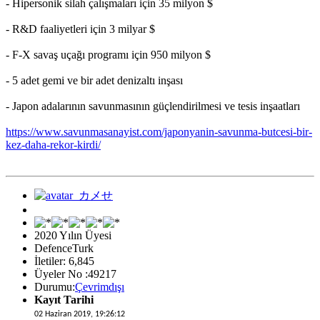
- Hipersonik silah çalışmaları için 35 milyon $
- R&D faaliyetleri için 3 milyar $
- F-X savaş uçağı programı için 950 milyon $
- 5 adet gemi ve bir adet denizaltı inşası
- Japon adalarının savunmasının güçlendirilmesi ve tesis inşaatları
https://www.savunmasanayist.com/japonyanin-savunma-butcesi-bir-
kez-daha-rekor-kirdi/
2020 Yılın Üyesi
DefenceTurk
İletiler: 6,845
Üyeler No :49217
Durumu:
Çevrimdışı
Kayıt Tarihi
02 Haziran 2019, 19:26:12