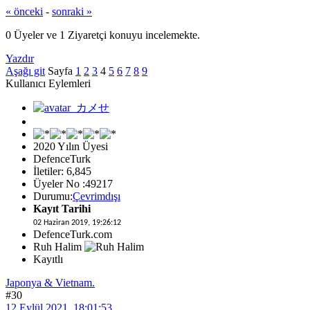
« önceki
-
sonraki »
0 Üyeler ve 1 Ziyaretçi konuyu incelemekte.
Yazdır
Aşağı git
Sayfa
1
2
3
4
5
6
7
8
9
Kullanıcı Eylemleri
2020 Yılın Üyesi
DefenceTurk
İletiler: 6,845
Üyeler No :49217
Durumu:
Çevrimdışı
Kayıt Tarihi
02 Haziran 2019, 19:26:12
DefenceTurk.com
Ruh Halim
Kayıtlı
Japonya & Vietnam.
#30
12 Eylül 2021, 18:01:53