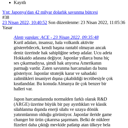
Kayıtlı
Ynt: Japonya'dan 42 milyar dolarlık savunma bütçesi
#38
23 Nisan 2022, 10:40:52
Son düzenlenme
: 23 Nisan 2022, 11:05:36
Yasar
Alıntı yapılan: ACE - 23 Nisan 2022, 09:35:48
Kuril adaları, insansız, hala volkanik aktivite
gösterebilecek, kendi başına rantabl olmayan ancak
deniz üzerinde hak sahipliğine sebep adalar. Ucu adeta
Hokkaido adasına değiyor. Japonlar yıllarca buna hiç
ses çıkarmadıysa, şimdi hak arıyorsa Amerikanın
parmağı vardır. Zaten savunma harcamaları da bunu
gösteriyor. Japonlar stratejik karar ve sahadaki
zalimlikleri insaniyet dışına çıkabildiği tecrübesiyle çok
kısıtlandılar. Bu konuda Almanya ile çok benzer bir
halleri var.
Japon harcamalarında normalden farklı olarak R&D
(ARGE) üzerine büyük bir pay ayırdıkları ve klasik
silahlanma dışında enerji silahı ve uzaya dönük
yatırımlarının olduğu görünüyor. Japonlar ileride game
changer bir ürün çıkarırsa şaşırmam. Belki de nükleer
füzeleri daha çıktığı mevkide patlatıp atan ülkeye bela