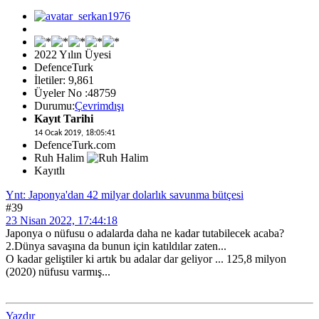
2022 Yılın Üyesi
DefenceTurk
İletiler: 9,861
Üyeler No :48759
Durumu:
Çevrimdışı
Kayıt Tarihi
14 Ocak 2019, 18:05:41
DefenceTurk.com
Ruh Halim
Kayıtlı
Ynt: Japonya'dan 42 milyar dolarlık savunma bütçesi
#39
23 Nisan 2022, 17:44:18
Japonya o nüfusu o adalarda daha ne kadar tutabilecek acaba?
2.Dünya savaşına da bunun için katıldılar zaten...
O kadar geliştiler ki artık bu adalar dar geliyor ... 125,8 milyon
(2020) nüfusu varmış...
Yazdır