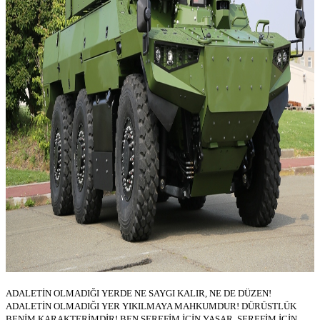
ADALETİN OLMADIĞI YERDE NE SAYGI KALIR, NE DE DÜZEN!
ADALETİN OLMADIĞI YER YIKILMAYA MAHKUMDUR! DÜRÜSTLÜK
BENİM KARAKTERİMDİR! BEN ŞEREFİM İÇİN YAŞAR, ŞEREFİM İÇİN