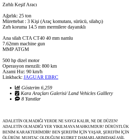
Zırhlı Keşif Aracı
Ağırlık: 25 ton
Mürettebat : 3 Kişi (Araç komutanı, sürücü, silahçı)
Zırh koruma 14.5 mm mermilere dayanıklı
Ana silah CTA CT40 40 mm namlu
7.62mm machine gun
MMP ATGM
500 hp dizel motor
Operasyon menzili: 800 km
Azami Hız: 90 km/h
Linkback:
JAGUAR EBRC
Gösterim 6,259
Kara Araçları Galerisi/ Land Vehicles Galllery
8 Yanıtlar
ADALETİN OLMADIĞI YERDE NE SAYGI KALIR, NE DE DÜZEN!
ADALETİN OLMADIĞI YER YIKILMAYA MAHKUMDUR! DÜRÜSTLÜK
BENİM KARAKTERİMDİR! BEN ŞEREFİM İÇİN YAŞAR, ŞEREFİM İÇİN
ÖLÜRÜM. MUHTAÇ OLDUĞUM KUDRET DAMARLARIMDAKİ ASİL