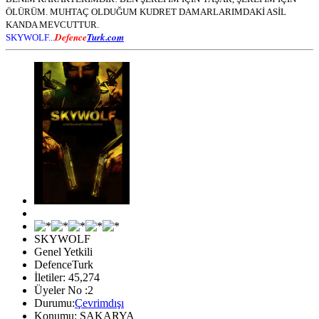
ÖLÜRÜM. MUHTAÇ OLDUĞUM KUDRET DAMARLARIMDAKİ ASİL
KANDA MEVCUTTUR.
Defence
Turk.com
SKYWOLF...
SKYWOLF
Genel Yetkili
DefenceTurk
İletiler: 45,274
Üyeler No :2
Durumu:
Çevrimdışı
Konumu: SAKARYA