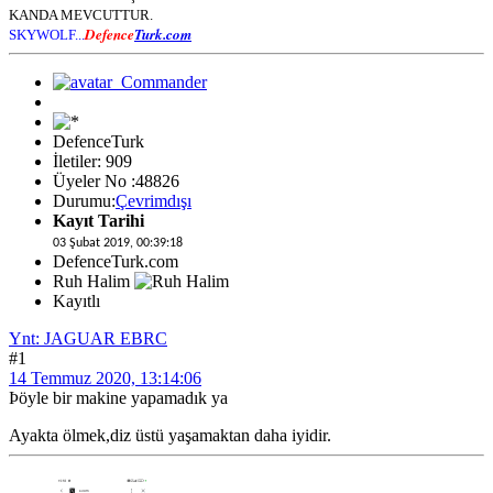
KANDA MEVCUTTUR.
Defence
Turk.com
SKYWOLF...
DefenceTurk
İletiler: 909
Üyeler No :48826
Durumu:
Çevrimdışı
Kayıt Tarihi
03 Şubat 2019, 00:39:18
DefenceTurk.com
Ruh Halim
Kayıtlı
Ynt: JAGUAR EBRC
#1
14 Temmuz 2020, 13:14:06
Þöyle bir makine yapamadık ya
Ayakta ölmek,diz üstü yaşamaktan daha iyidir.