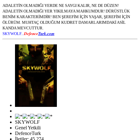
ADALETİN OLMADIĞI YERDE NE SAYGI KALIR, NE DE DÜZEN!
ADALETİN OLMADIĞI YER YIKILMAYA MAHKUMDUR! DÜRÜSTLÜK
BENİM KARAKTERİMDİR! BEN ŞEREFİM İÇİN YAŞAR, ŞEREFİM İÇİN
ÖLÜRÜM. MUHTAÇ OLDUĞUM KUDRET DAMARLARIMDAKİ ASİL
KANDA MEVCUTTUR.
Defence
Turk.com
SKYWOLF...
SKYWOLF
Genel Yetkili
DefenceTurk
İletiler: 45,274