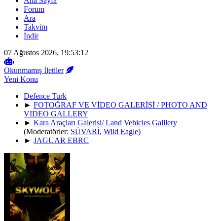
Ana Sayfa
Forum
Ara
Takvim
İndir
07 Ağustos 2026, 19:53:12
Okunmamış İletiler
Yeni Konu
Defence Turk
►
FOTOĞRAF VE VİDEO GALERİSİ / PHOTO AND
VIDEO GALLERY
►
Kara Araçları Galerisi/ Land Vehicles Galllery
(Moderatörler:
SÜVARİ
,
Wild Eagle
)
►
JAGUAR EBRC