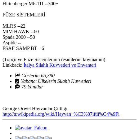
Hirtenberger M6-111 --300+
FÜZE SİSTEMLERİ
MLRS --22
MIM HAWK --60
Spada 2000 --50
Aspide --
FSAF-SAMP BT --6
(Topçu ve Füze Sistemlerinin resimlerini koymadım)
Linkback:
İtalya Silahlı Kuvvetleri ve Envanteri
Gösterim 65,390
Yabancı Ülkelerin Silahlı Kuvvetleri
79 Yanıtlar
George Orwel Hayvanlar Çiftligi
http://tr.wikipedia.org/wiki/Hayvan_%C3%87iftli%C4%9Fi