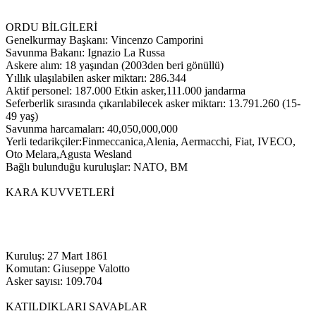
ORDU BİLGİLERİ
Genelkurmay Başkanı: Vincenzo Camporini
Savunma Bakanı: Ignazio La Russa
Askere alım: 18 yaşından (2003den beri gönüllü)
Yıllık ulaşılabilen asker miktarı: 286.344
Aktif personel: 187.000 Etkin asker,111.000 jandarma
Seferberlik sırasında çıkarılabilecek asker miktarı: 13.791.260 (15-
49 yaş)
Savunma harcamaları: 40,050,000,000
Yerli tedarikçiler:Finmeccanica,Alenia, Aermacchi, Fiat, IVECO,
Oto Melara,Agusta Wesland
Bağlı bulunduğu kuruluşlar: NATO, BM
KARA KUVVETLERİ
Kuruluş: 27 Mart 1861
Komutan: Giuseppe Valotto
Asker sayısı: 109.704
KATILDIKLARI SAVAÞLAR