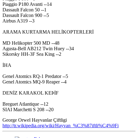
Piaggio P180 Avanti --14
Dassault Falcon 50 --1
Dassault Falcon 900 --5
Airbus A319 --3
ARAMA KURTARMA HELİKOPTERLERİ
MD Helikopter 500 MD --48
Agusta-Bell AB212 Twin Huey --34
Sikorsky HH-3F Sea King --2
İHA
Genel Atomics RQ-1 Predator --5
Genel Atomics MQ-9 Reaper --4
DENİZ KARAKOL KEÞİF
Breguet Atlantique --12
SIAI Marchetti S 208 --20
George Orwel Hayvanlar Çiftligi
http://tr.wikipedia.org/wiki/Hayvan_%C3%87iftli%C4%9Fi