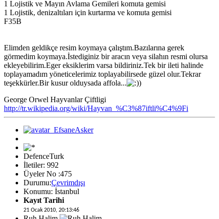
1 Lojistik ve Mayın Avlama Gemileri komuta gemisi
1 Lojistik, denizaltıları için kurtarma ve komuta gemisi
F35B
Elimden geldikçe resim koymaya çalıştım.Bazılarına gerek
görmedim koymaya.İstediginiz bir aracın veya silahın resmi olursa
ekleyebilirim.Eger eksiklerim varsa bildiriniz.Tek bir ileti halinde
toplayamadım yöneticelerimiz toplayabilirsede güzel olur.Tekrar
teşekkürler.Bir kusur olduysada affola...
George Orwel Hayvanlar Çiftligi
http://tr.wikipedia.org/wiki/Hayvan_%C3%87iftli%C4%9Fi
DefenceTurk
İletiler: 992
Üyeler No :475
Durumu:
Çevrimdışı
Konumu: İstanbul
Kayıt Tarihi
21 Ocak 2010, 20:13:46
Ruh Halim