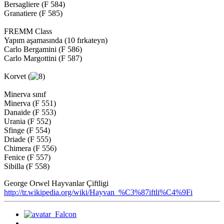
Bersagliere (F 584)
Granatiere (F 585)
FREMM Class
Yapım aşamasında (10 fırkateyn)
Carlo Bergamini (F 586)
Carlo Margottini (F 587)
Korvet (
Minerva sınıf
Minerva (F 551)
Danaide (F 553)
Urania (F 552)
Sfinge (F 554)
Driade (F 555)
Chimera (F 556)
Fenice (F 557)
Sibilla (F 558)
George Orwel Hayvanlar Çiftligi
http://tr.wikipedia.org/wiki/Hayvan_%C3%87iftli%C4%9Fi