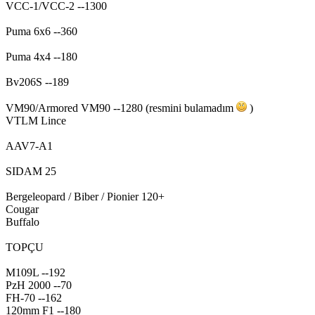
VCC-1/VCC-2 --1300
Puma 6x6 --360
Puma 4x4 --180
Bv206S --189
VM90/Armored VM90 --1280 (resmini bulamadım
)
VTLM Lince
AAV7-A1
SIDAM 25
Bergeleopard / Biber / Pionier 120+
Cougar
Buffalo
TOPÇU
M109L --192
PzH 2000 --70
FH-70 --162
120mm F1 --180