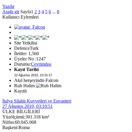
Yazdır
Aşağı git
Sayfa
1
2
3
4
5
6
...
8
Kullanıcı Eylemleri
Site Yetkilisi
DefenceTurk
İletiler: 1,560
Üyeler No :1247
Durumu:
Çevrimdışı
Kayıt Tarihi
22 Ağustos 2010, 23:35:17
Akıl herşeyindir-Falcon
Ruh Halim
Kayıtlı
İtalya Silahlı Kuvvetleri ve Envanteri
27 Ağustos 2010, 03:10:51
ÜLKE BİLGİLERİ
Yüzölçümü:301.318 km²
Nüfus:60.045.068
Başkent:Roma