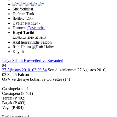
Site Yetkilisi
DefenceTurk
İletiler: 1,560
Üyeler No :1247
Durumu:
Çevrimdışı
Kayıt Tarihi
22 Ağustos 2010, 23:35:17
Akıl herşeyindir-Falcon
Ruh Halim
Kayıtlı
İtalya Silahlı Kuvvetleri ve Envanteri
#4
27 Ağustos 2010, 03:29:54
Son düzenlenme
: 27 Ağustos 2010,
03:32:25 Falcon
OPV ve devriye botları ve Corvettes (14)
Cassiopeia sınıf
Cassiopeia (P 401)
Terazi (P 402)
Başak (P 403)
Vega (P 404)
Esploratore sınıf