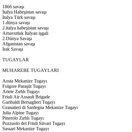
1866 savaşı
İtalya Habeşistan savaşı
İtalya Türk savaşı
1.dünya savaşı
2.italya habeşistan savaşı
Arnavutluk İtalyan işgali
2.Dünya Savaşı
Afganistan savaşı
Irak Savaşı
TUGAYLAR
MUHAREBE TUGAYLARI
Aosta Mekanize Tugayı
Folgore Paraşüt Tugayı
Ariete Zırhlı Tugayı
Friuli Air Assault Brigade
Garibaldi Bersaglieri Tugayı
Granatieri di Sardegna Mekanize Tugayı
Julia Alpine Tugayı
Pinerolo Zırhlı Tugayı
Pozzuolo del Friuli Süvari Tugayı
Sassari Mekanize Tugayı