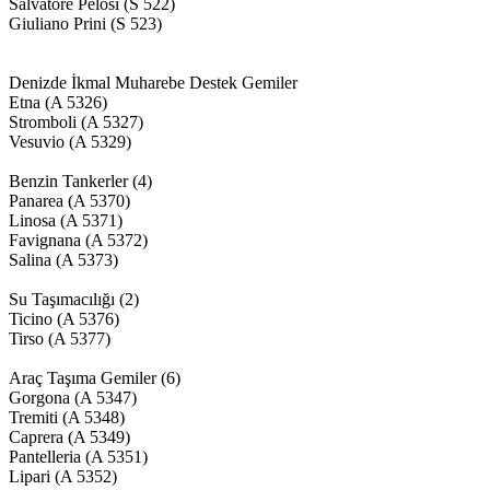
Salvatore Pelosi (S 522)
Giuliano Prini (S 523)
Denizde İkmal Muharebe Destek Gemiler
Etna (A 5326)
Stromboli (A 5327)
Vesuvio (A 5329)
Benzin Tankerler (4)
Panarea (A 5370)
Linosa (A 5371)
Favignana (A 5372)
Salina (A 5373)
Su Taşımacılığı (2)
Ticino (A 5376)
Tirso (A 5377)
Araç Taşıma Gemiler (6)
Gorgona (A 5347)
Tremiti (A 5348)
Caprera (A 5349)
Pantelleria (A 5351)
Lipari (A 5352)