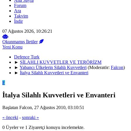
Ana Sayfa
Forum
Ara
Takvim
İndir
07 Ağustos 2026, 10:26:21
Okunmamış İletiler
Yeni Konu
Defence Turk
►
SİLAHLI KUVVETLER VE TERÖRİZM
►
Yabancı Ülkelerin Silahlı Kuvvetleri
(Moderatör:
Falcon
)
►
İtalya Silahlı Kuvvetleri ve Envanteri
F
İtalya Silahlı Kuvvetleri ve Envanteri
Başlatan Falcon, 27 Ağustos 2010, 03:10:51
« önceki
-
sonraki »
0 Üyeler ve 1 Ziyaretçi konuyu incelemekte.