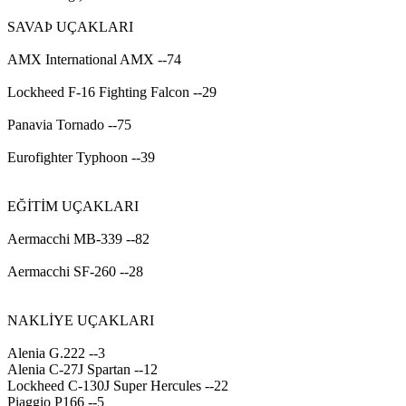
SAVAÞ UÇAKLARI
AMX International AMX --74
Lockheed F-16 Fighting Falcon --29
Panavia Tornado --75
Eurofighter Typhoon --39
EĞİTİM UÇAKLARI
Aermacchi MB-339 --82
Aermacchi SF-260 --28
NAKLİYE UÇAKLARI
Alenia G.222 --3
Alenia C-27J Spartan --12
Lockheed C-130J Super Hercules --22
Piaggio P166 --5