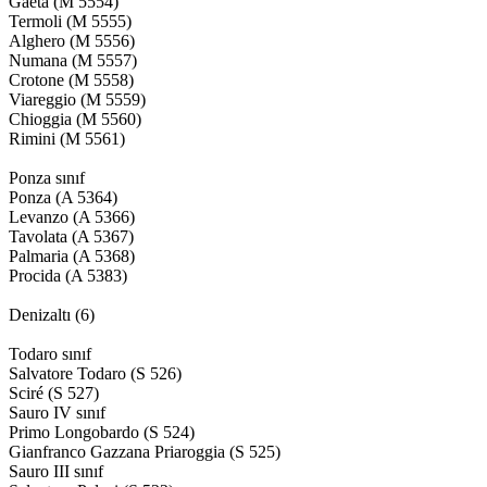
Gaeta (M 5554)
Termoli (M 5555)
Alghero (M 5556)
Numana (M 5557)
Crotone (M 5558)
Viareggio (M 5559)
Chioggia (M 5560)
Rimini (M 5561)
Ponza sınıf
Ponza (A 5364)
Levanzo (A 5366)
Tavolata (A 5367)
Palmaria (A 5368)
Procida (A 5383)
Denizaltı (6)
Todaro sınıf
Salvatore Todaro (S 526)
Sciré (S 527)
Sauro IV sınıf
Primo Longobardo (S 524)
Gianfranco Gazzana Priaroggia (S 525)
Sauro III sınıf