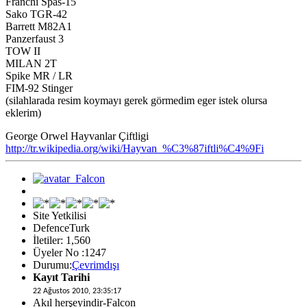
Franchi Spas-15
Sako TGR-42
Barrett M82A1
Panzerfaust 3
TOW II
MILAN 2T
Spike MR / LR
FIM-92 Stinger
(silahlarada resim koymayı gerek görmedim eger istek olursa
eklerim)
George Orwel Hayvanlar Çiftligi
http://tr.wikipedia.org/wiki/Hayvan_%C3%87iftli%C4%9Fi
Site Yetkilisi
DefenceTurk
İletiler: 1,560
Üyeler No :1247
Durumu:
Çevrimdışı
Kayıt Tarihi
22 Ağustos 2010, 23:35:17
Akıl herşeyindir-Falcon