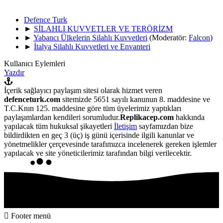
Defence Turk
►
SİLAHLI KUVVETLER VE TERÖRİZM
►
Yabancı Ülkelerin Silahlı Kuvvetleri
(Moderatör:
Falcon
)
►
İtalya Silahlı Kuvvetleri ve Envanteri
Kullanıcı Eylemleri
Yazdır
İçerik sağlayıcı paylaşım sitesi olarak hizmet veren
defenceturk.com
sitemizde 5651 sayılı kanunun 8. maddesine ve
T.C.Knın 125. maddesine göre tüm üyelerimiz yaptıkları
paylaşımlardan kendileri sorumludur.
Replikacep.com
hakkında
yapılacak tüm hukuksal şikayetleri
İletişim
sayfamızdan bize
bildirdikten en geç 3 (üç) iş günü içerisinde ilgili kanunlar ve
yönetmelikler çerçevesinde tarafımızca incelenerek gereken işlemler
yapılacak ve site yöneticilerimiz tarafından bilgi verilecektir.
Footer menü