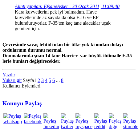
Alıntı yapılan: EfsaneAsker - 30 Ocak 2011, 11:09:40
Kara kuvvetlerini pek iyi bulmadım. Have
kuvvetlerinde az sayıda da olsa F-16 ve EF
bulunduruyorlar. F-35'ten kaç tane alacaklar uçak
gemileri için.
Çevresinde savaş tehtidi olan bir ülke yok ki ondan dolayı
ordularının durumu normal.
Donmalarında şuan 14 tane Harrier var büyük ihtimalle F-35
lerle bunları değiştirecekler.
Yazdır
Yukarı git
Sayfa
1
2
3
4
5
6
...
8
Kullanıcı Eylemleri
Konuyu Paylaş