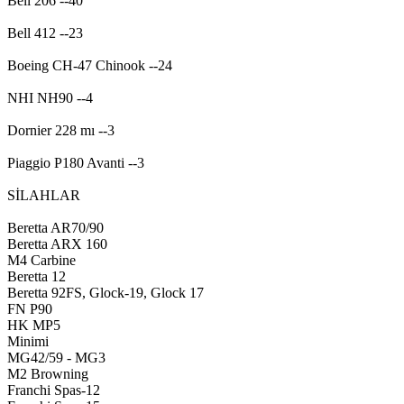
Bell 206 --40
Bell 412 --23
Boeing CH-47 Chinook --24
NHI NH90 --4
Dornier 228 mı --3
Piaggio P180 Avanti --3
SİLAHLAR
Beretta AR70/90
Beretta ARX 160
M4 Carbine
Beretta 12
Beretta 92FS, Glock-19, Glock 17
FN P90
HK MP5
Minimi
MG42/59 - MG3
M2 Browning
Franchi Spas-12