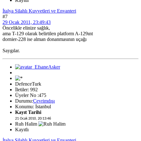
Kayıtlı
İtalya Silahlı Kuvvetleri ve Envanteri
#7
29 Ocak 2011, 23:49:43
Öncelikle elinize sağlık,
ama T-129 olarak belirtilen platform A-129ınt
dornier-228 ise alman donanmasının uçağı
Saygılar.
DefenceTurk
İletiler: 992
Üyeler No :475
Durumu:
Çevrimdışı
Konumu: İstanbul
Kayıt Tarihi
21 Ocak 2010, 20:13:46
Ruh Halim
Kayıtlı
İtalya Silahlı Kuvvetleri ve Envanteri