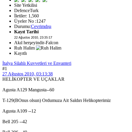
Site Yetkilisi
DefenceTurk
İletiler: 1,560
Üyeler No :1247
Durumu:
Çevrimdışı
Kayıt Tarihi
22 Ağustos 2010, 23:35:17
Akıl herşeyindir-Falcon
Ruh Halim
Kayıtlı
İtalya Silahlı Kuvvetleri ve Envanteri
#1
27 Ağustos 2010, 03:13:38
HELİKOPTER VE UÇAKLAR
Agusta A129 Mangusta--60
T-129(BOnus olsun) Ordumuza Ait Saldırı Helikopterimiz
Agusta A109 --12
Bell 205 --42