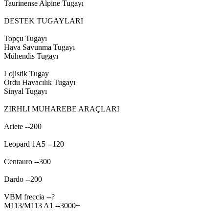
Taurinense Alpine Tugayı
DESTEK TUGAYLARI
Topçu Tugayı
Hava Savunma Tugayı
Mühendis Tugayı
Lojistik Tugay
Ordu Havacılık Tugayı
Sinyal Tugayı
ZIRHLI MUHAREBE ARAÇLARI
Ariete --200
Leopard 1A5 --120
Centauro --300
Dardo --200
VBM freccia --?
M113/M113 A1 --3000+