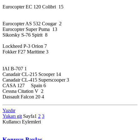
Eurocopter EC 120 Colibri 15
Eurocopter AS 532 Cougar 2
Eurocopter Super Puma 13
Sikorsky S-76 Spirit 8
Lockheed P-3 Orion 7
Fokker F27 Maritime 3
IAI B-707 1
Canadair CL-215 Scooper 14
Canadair CL-415 Superscooper 3
CASA 127 Spain 6
Cessna Citation V 2
Dassault Falcon 20 4
Yazdır
Yukarı git
Sayfa
1
2
3
Kullanıcı Eylemleri
Konuyu Paylaş