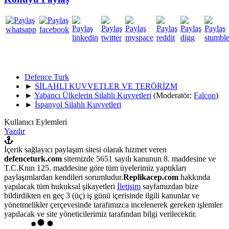
Defence Turk
►
SİLAHLI KUVVETLER VE TERÖRİZM
►
Yabancı Ülkelerin Silahlı Kuvvetleri
(Moderatör:
Falcon
)
►
İspanyol Silahlı Kuvvetleri
Kullanıcı Eylemleri
Yazdır
İçerik sağlayıcı paylaşım sitesi olarak hizmet veren
defenceturk.com
sitemizde 5651 sayılı kanunun 8. maddesine ve
T.C.Knın 125. maddesine göre tüm üyelerimiz yaptıkları
paylaşımlardan kendileri sorumludur.
Replikacep.com
hakkında
yapılacak tüm hukuksal şikayetleri
İletişim
sayfamızdan bize
bildirdikten en geç 3 (üç) iş günü içerisinde ilgili kanunlar ve
yönetmelikler çerçevesinde tarafımızca incelenerek gereken işlemler
yapılacak ve site yöneticilerimiz tarafından bilgi verilecektir.