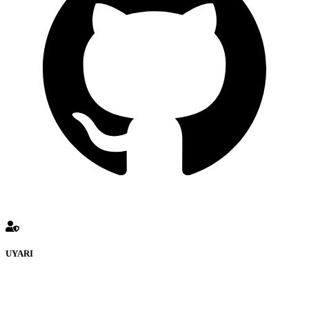
UYARI
defenceturk Forumuna eklenen ve farklı sitelere yönlendiren
bağlantı adreslerinden (linklerden) www.defenceturk.com sorumlu
tutulamaz. İnternet sitemizde, kaynak ya da bağlantı adresi(link)