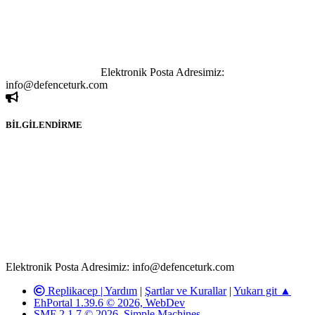
göstermeksizin izinsiz bir şekilde yapılan her türlü haber ve bilgi
paylaşımı yasaktır. Forumumuzda izinsiz ve kaynak göstermeksizin
yapılan haber ve bilgi paylaşımlarından sadece eylemi gerçekleştiren
kişi sorumludur. Bu durumun mağduriyet yaratması hâlinde hak
sahibi olan kişi, kişiler ya da kurumların, bizlerle iletişime geçmesini
ivedilikle rica ederiz.
Elektronik Posta Adresimiz:
info@defenceturk.com
BİLGİLENDİRME
Rom ve medya haber sitesi olarak hizmet veren
www.defenceturk.com'
da, 5651 Sayılı Kanunun 8. Maddesine ve
T.C.K'nın 125. Maddesine göre, yapılan gönderi (konu, yorum)
paylaşımlarının tüm sorumluluğu forum üyelerimize aittir.
defenceturk Forumuna iletilecek olan şikayetler, elektronik posta
adresimize gönderildikten en geç üç (3) iş günü içerisinde, ilgili
kanunlar ve yönetmelikler çerçevesinde tarafımızca incelenerek site
yöneticilerimiz tarafından gereken çalışmaların yapılmasının
ardından ilgili kişi ya da kuruma yazılı açıklama yapılacaktır.
Elektronik Posta Adresimiz: info@defenceturk.com
Replikacep |
Yardım
|
Şartlar ve Kurallar
|
Yukarı git ▲
EhPortal 1.39.6 © 2026, WebDev
SMF 2.1.7 © 2026
,
Simple Machines