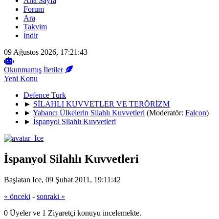
Ana Sayfa
Forum
Ara
Takvim
İndir
09 Ağustos 2026, 17:21:43
Okunmamış İletiler
Yeni Konu
Defence Turk
►
SİLAHLI KUVVETLER VE TERÖRİZM
►
Yabancı Ülkelerin Silahlı Kuvvetleri
(Moderatör:
Falcon
)
►
İspanyol Silahlı Kuvvetleri
İspanyol Silahlı Kuvvetleri
Başlatan Ice, 09 Şubat 2011, 19:11:42
« önceki
-
sonraki »
0 Üyeler ve 1 Ziyaretçi konuyu incelemekte.