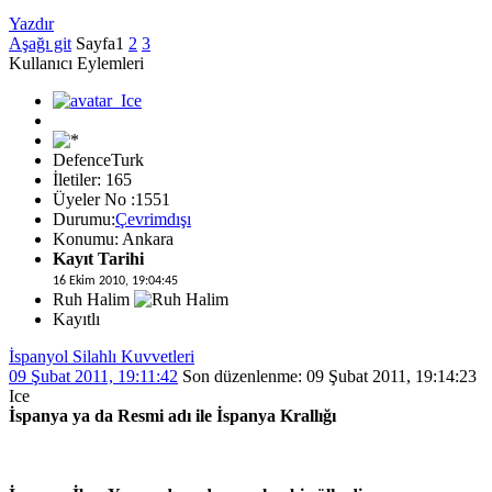
Yazdır
Aşağı git
Sayfa
1
2
3
Kullanıcı Eylemleri
DefenceTurk
İletiler: 165
Üyeler No :1551
Durumu:
Çevrimdışı
Konumu: Ankara
Kayıt Tarihi
16 Ekim 2010, 19:04:45
Ruh Halim
Kayıtlı
İspanyol Silahlı Kuvvetleri
09 Şubat 2011, 19:11:42
Son düzenlenme
: 09 Şubat 2011, 19:14:23
Ice
İspanya ya da Resmi adı ile İspanya Krallığı