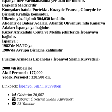
İspanya İber Yarımadasında yer alan bir ülkedir.
Başkenti Madrid'dir
Komşuları batıda Portekiz , Kuzeyde Fransa , Güneyde ise
Birleşik Krallığa komşudur.
Ülkenin yüz ölçümü 504,030 km2'dir.
Akdeniz'de Balear Adaları, Atlantik Okyanusu'nda Kanarya
Adaları İspanya'ya bağlıdır.
Kuzey Afrikadaki Ceuta ve Melilla şehirleride İspanyaya
bağlıdır.
İspanya ;
1982'de NATO'ya
1986'da Avrupa Birliğine katılmıştır.
Fuerzas Armadas Españolas ( İspanyol Silahlı Kuvvetleri)
2008 yılı itibari ile
Aktif Personel : 177,000
Yedek Personel : 328,500 dir.
Linkback:
İspanyol Silahlı Kuvvetleri
Gösterim 26,007
Yabancı Ülkelerin Silahlı Kuvvetleri
23 Yanıtlar