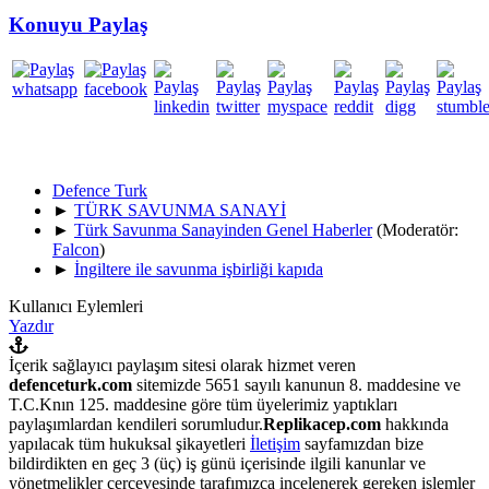
Konuyu Paylaş
Defence Turk
►
TÜRK SAVUNMA SANAYİ
►
Türk Savunma Sanayinden Genel Haberler
(Moderatör:
Falcon
)
►
İngiltere ile savunma işbirliği kapıda
Kullanıcı Eylemleri
Yazdır
İçerik sağlayıcı paylaşım sitesi olarak hizmet veren
defenceturk.com
sitemizde 5651 sayılı kanunun 8. maddesine ve
T.C.Knın 125. maddesine göre tüm üyelerimiz yaptıkları
paylaşımlardan kendileri sorumludur.
Replikacep.com
hakkında
yapılacak tüm hukuksal şikayetleri
İletişim
sayfamızdan bize
bildirdikten en geç 3 (üç) iş günü içerisinde ilgili kanunlar ve
yönetmelikler çerçevesinde tarafımızca incelenerek gereken işlemler