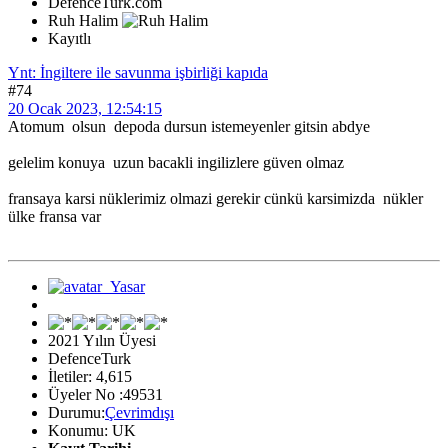
DefenceTurk.com
Ruh Halim
Kayıtlı
Ynt: İngiltere ile savunma işbirliği kapıda
#74
20 Ocak 2023, 12:54:15
Atomum olsun depoda dursun istemeyenler gitsin abdye
gelelim konuya uzun bacakli ingilizlere güven olmaz
fransaya karsi nüklerimiz olmazi gerekir cünkü karsimizda nükler
ülke fransa var
2021 Yılın Üyesi
DefenceTurk
İletiler: 4,615
Üyeler No :49531
Durumu:
Çevrimdışı
Konumu: UK