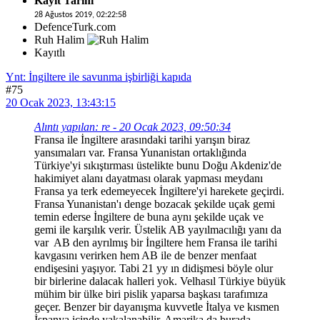
Kayıt Tarihi
28 Ağustos 2019, 02:22:58
DefenceTurk.com
Ruh Halim
Kayıtlı
Ynt: İngiltere ile savunma işbirliği kapıda
#75
20 Ocak 2023, 13:43:15
Alıntı yapılan: re - 20 Ocak 2023, 09:50:34
Fransa ile İngiltere arasındaki tarihi yarışın biraz
yansımaları var. Fransa Yunanistan ortaklığında
Türkiye'yi sıkıştırması üstelikte bunu Doğu Akdeniz'de
hakimiyet alanı dayatması olarak yapması meydanı
Fransa ya terk edemeyecek İngiltere'yi harekete geçirdi.
Fransa Yunanistan'ı denge bozacak şekilde uçak gemi
temin ederse İngiltere de buna aynı şekilde uçak ve
gemi ile karşılık verir. Üstelik AB yayılmacılığı yanı da
var AB den ayrılmış bir İngiltere hem Fransa ile tarihi
kavgasını verirken hem AB ile de benzer menfaat
endişesini yaşıyor. Tabi 21 yy ın didişmesi böyle olur
bir birlerine dalacak halleri yok. Velhasıl Türkiye büyük
mühim bir ülke biri pislik yaparsa başkası tarafımıza
geçer. Benzer bir dayanışma kuvvetle İtalya ve kısmen
İspanya içinde yakalanabilir. Amarika da burada