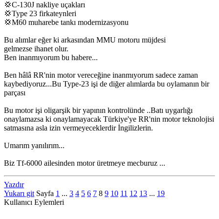
💢C-130J nakliye uçakları
💢Type 23 firkateynleri
💢M60 muharebe tankı modernizasyonu
Bu alımlar eğer ki arkasından MMU motoru müjdesi
gelmezse ihanet olur.
Ben inanmıyorum bu habere...
Ben hâlâ RR'nin motor vereceğine inanmıyorum sadece zaman
kaybediyoruz...Bu Type-23 işi de diğer alımlarda bu oylamanın bir
parçası
Bu motor işi oligarşik bir yapının kontrolünde ..Batı uygarlığı
onaylamazsa ki onaylamayacak Türkiye'ye RR'nin motor teknolojisi
satmasına asla izin vermeyeceklerdir İngilizlerin.
Umarım yanılırım...
Biz Tf-6000 ailesinden motor üretmeye mecburuz ...
Yazdır
Yukarı git
Sayfa
1
...
3
4
5
6
7
8
9
10
11
12
13
...
19
Kullanıcı Eylemleri