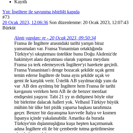
Kayıtlı
Ynt: İngiltere ile savunma işbirliği kapıda
#73
20 Ocak 2023, 12:06:36
Son düzenlenme
: 20 Ocak 2023, 12:07:43
Bürküt
Alıntı yapılan: re - 20 Ocak 2023, 09:50:34
Fransa ile İngiltere arasındaki tarihi yarışın biraz
yansımaları var. Fransa Yunanistan ortaklığında
Türkiye'yi sıkıştırması üstelikte bunu Doğu Akdeniz'de
hakimiyet alanı dayatması olarak yapması meydanı
Fransa ya terk edemeyecek İngiltere'yi harekete geçirdi.
Fransa Yunanistan'ı denge bozacak şekilde uçak gemi
temin ederse İngiltere de buna aynı şekilde uçak ve
gemi ile karşılık verir. Üstelik AB yayılmacılığı yanı da
var AB den ayrılmış bir İngiltere hem Fransa ile tarihi
kavgasını verirken hem AB ile de benzer menfaat
endişesini yaşıyor. Tabi 21 yy ın didişmesi böyle olur
bir birlerine dalacak halleri yok. Velhasıl Türkiye büyük
mühim bir ülke biri pislik yaparsa başkası tarafımıza
geçer. Benzer bir dayanışma kuvvetle İtalya ve kısmen
İspanya içinde yakalanabilir. Amarika da burada
Türkiye'nin dışlanmışlığına kuşu hepten kaçırmamak
adına İngiltere eli ile bir çemberde tutma getirilmesine