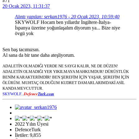
#71
20 Ocak 2023, 11:31:37
Alıntı yapılan: serkan1976 - 20 Ocak 2023, 10:59:40
SKYWOLF Hocam ben yıllardır İngiltere-İtalya-
İspanya üzerine yoğunlaşalım diyorum ya... Bize niye
övgü yok
Sen baş tacımızsın.
Al sana da bir tane daha ateşliyorum.
ADALETİN OLMADIĞI YERDE NE SAYGI KALIR, NE DE DÜZEN!
ADALETİN OLMADIĞI YER YIKILMAYA MAHKUMDUR! DÜRÜSTLÜK
BENİM KARAKTERİMDİR! BEN ŞEREFİM İÇİN YAŞAR, ŞEREFİM İÇİN
ÖLÜRÜM. MUHTAÇ OLDUĞUM KUDRET DAMARLARIMDAKİ ASİL
KANDA MEVCUTTUR.
Defence
Turk.com
SKYWOLF...
2022 Yılın Üyesi
DefenceTurk
İletiler: 9,855