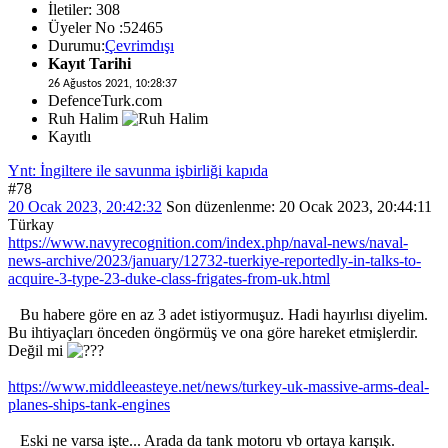
İletiler: 308
Üyeler No :52465
Durumu:
Çevrimdışı
Kayıt Tarihi
26 Ağustos 2021, 10:28:37
DefenceTurk.com
Ruh Halim
Kayıtlı
Ynt: İngiltere ile savunma işbirliği kapıda
#78
20 Ocak 2023, 20:42:32
Son düzenlenme
: 20 Ocak 2023, 20:44:11
Türkay
https://www.navyrecognition.com/index.php/naval-news/naval-
news-archive/2023/january/12732-tuerkiye-reportedly-in-talks-to-
acquire-3-type-23-duke-class-frigates-from-uk.html
Bu habere göre en az 3 adet istiyormuşuz. Hadi hayırlısı diyelim.
Bu ihtiyaçları önceden öngörmüş ve ona göre hareket etmişlerdir.
Değil mi
https://www.middleeasteye.net/news/turkey-uk-massive-arms-deal-
planes-ships-tank-engines
Eski ne varsa işte... Arada da tank motoru vb ortaya karışık.