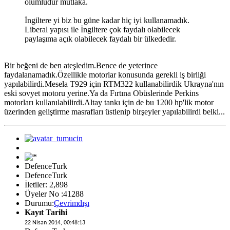
olumludur mutlaka.
İngiltere yi biz bu güne kadar hiç iyi kullanamadık.
Liberal yapısı ile İngiltere çok faydalı olabilecek
paylaşıma açık olabilecek faydalı bir ülkededir.
Bir beğeni de ben ateşledim.Bence de yeterince
faydalanamadık.Özellikle motorlar konusunda gerekli iş birliği
yapılabilirdi.Mesela T929 için RTM322 kullanabilirdik Ukrayna'nın
eski sovyet motoru yerine.Ya da Fırtına Obüslerinde Perkins
motorları kullanılabilirdi.Altay tankı için de bu 1200 hp'lik motor
üzerinden geliştirme masrafları üstlenip birşeyler yapılabilirdi belki...
DefenceTurk
DefenceTurk
İletiler: 2,898
Üyeler No :41288
Durumu:
Çevrimdışı
Kayıt Tarihi
22 Nisan 2014, 00:48:13