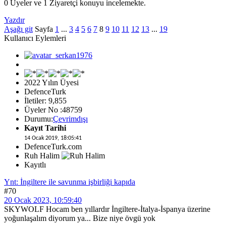
0 Üyeler ve 1 Ziyaretçi konuyu incelemekte.
Yazdır
Aşağı git
Sayfa
1
...
3
4
5
6
7
8
9
10
11
12
13
...
19
Kullanıcı Eylemleri
2022 Yılın Üyesi
DefenceTurk
İletiler: 9,855
Üyeler No :48759
Durumu:
Çevrimdışı
Kayıt Tarihi
14 Ocak 2019, 18:05:41
DefenceTurk.com
Ruh Halim
Kayıtlı
Ynt: İngiltere ile savunma işbirliği kapıda
#70
20 Ocak 2023, 10:59:40
SKYWOLF Hocam ben yıllardır İngiltere-İtalya-İspanya üzerine
yoğunlaşalım diyorum ya... Bize niye övgü yok