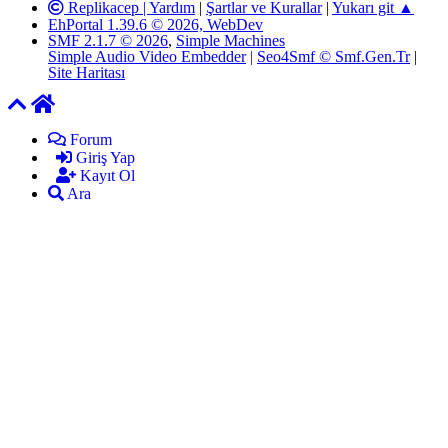
Replikacep |
Yardım
|
Şartlar ve Kurallar
|
Yukarı git ▲
EhPortal 1.39.6 © 2026, WebDev
SMF 2.1.7 © 2026
,
Simple Machines
Simple Audio Video Embedder
|
Seo4Smf © Smf.Gen.Tr
|
Site Haritası
Forum
Giriş Yap
Kayıt Ol
Ara