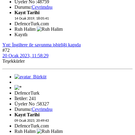
Üyeler No :48759
Durumu:
Çevrimdışı
Kayıt Tarihi
14 Ocak 2019, 18:05:41
DefenceTurk.com
Ruh Halim
Kayıtlı
Ynt: İngiltere ile savunma işbirliği kapıda
#72
20 Ocak 2023, 11:58:29
Teşekkürler
DefenceTurk
İletiler: 241
Üyeler No :58327
Durumu:
Çevrimdışı
Kayıt Tarihi
09 Ocak 2023, 20:49:43
DefenceTurk.com
Ruh Halim