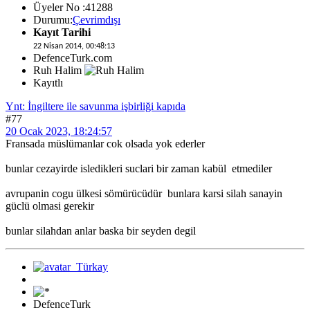
Üyeler No :41288
Durumu:
Çevrimdışı
Kayıt Tarihi
22 Nisan 2014, 00:48:13
DefenceTurk.com
Ruh Halim
Kayıtlı
Ynt: İngiltere ile savunma işbirliği kapıda
#77
20 Ocak 2023, 18:24:57
Fransada müslümanlar cok olsada yok ederler
bunlar cezayirde isledikleri suclari bir zaman kabül etmediler
avrupanin cogu ülkesi sömürücüdür bunlara karsi silah sanayin
güclü olmasi gerekir
bunlar silahdan anlar baska bir seyden degil
DefenceTurk