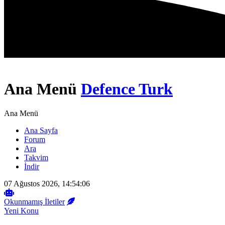
Ana Menü
Defence Turk
Ana Menü
Ana Sayfa
Forum
Ara
Takvim
İndir
07 Ağustos 2026, 14:54:06
Okunmamış İletiler
Yeni Konu