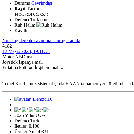
Durumu:
Çevrimdışı
Kayıt Tarihi
14 Ocak 2019, 18:05:41
DefenceTurk.com
Ruh Halim
Kayıtlı
Ynt: İngiltere ile savunma işbirliği kapıda
#182
12 Mayıs 2023, 19:11:58
Motor ABD malı
Joystick İspanya malı
Fırlatma koltuğu İngiltere malı...
Temel Kotil ; bu 3 sistem dışında KAAN tamamen yerli üretimdir... dem
2025 Yılın Üyesi
DefenceTurk
İletiler: 8,108
Üyeler No :50331