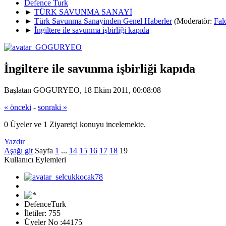
Defence Turk
►
TÜRK SAVUNMA SANAYİ
►
Türk Savunma Sanayinden Genel Haberler
(Moderatör:
Fal
►
İngiltere ile savunma işbirliği kapıda
İngiltere ile savunma işbirliği kapıda
Başlatan GOGURYEO, 18 Ekim 2011, 00:08:08
« önceki
-
sonraki »
0 Üyeler ve 1 Ziyaretçi konuyu incelemekte.
Yazdır
Aşağı git
Sayfa
1
...
14
15
16
17
18
19
Kullanıcı Eylemleri
DefenceTurk
İletiler: 755
Üyeler No :44175