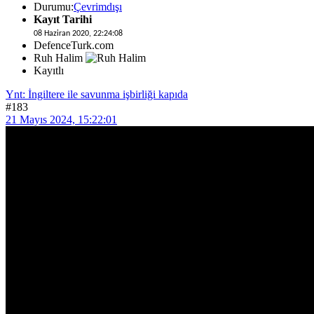
Durumu:
Çevrimdışı
Kayıt Tarihi
08 Haziran 2020, 22:24:08
DefenceTurk.com
Ruh Halim
Kayıtlı
Ynt: İngiltere ile savunma işbirliği kapıda
#183
21 Mayıs 2024, 15:22:01