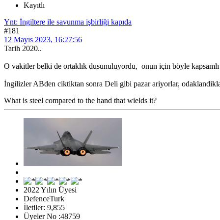
Kayıtlı
Ynt: İngiltere ile savunma işbirliği kapıda
#181
12 Mayıs 2023, 16:27:56
Tarih 2020..
O vakitler belki de ortaklık dusunuluyordu, onun için böyle kapsamlı iz
İngilizler ABden ciktiktan sonra Deli gibi pazar ariyorlar, odaklandikla
What is steel compared to the hand that wields it?
2022 Yılın Üyesi
DefenceTurk
İletiler: 9,855
Üyeler No :48759