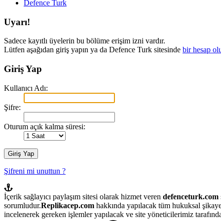
Defence Turk
Uyarı!
Sadece kayıtlı üyelerin bu bölüme erişim izni vardır.
Lütfen aşağıdan giriş yapın ya da Defence Turk sitesinde
bir hesap ol
Giriş Yap
Kullanıcı Adı:
Şifre:
Oturum açık kalma süresi:
Şifreni mi unuttun ?
İçerik sağlayıcı paylaşım sitesi olarak hizmet veren
defenceturk.com
sorumludur.
Replikacep.com
hakkında yapılacak tüm hukuksal şikaye
incelenerek gereken işlemler yapılacak ve site yöneticilerimiz tarafından