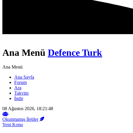
Ana Menü
Defence Turk
Ana Menü
Ana Sayfa
Forum
Ara
Takvim
İndir
08 Ağustos 2026, 18:21:48
Okunmamış İletiler
Yeni Konu