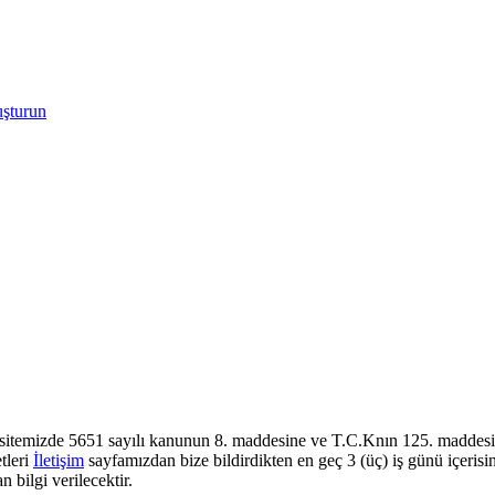
uşturun
sitemizde 5651 sayılı kanunun 8. maddesine ve T.C.Knın 125. maddesine
tleri
İletişim
sayfamızdan bize bildirdikten en geç 3 (üç) iş günü içerisi
 bilgi verilecektir.