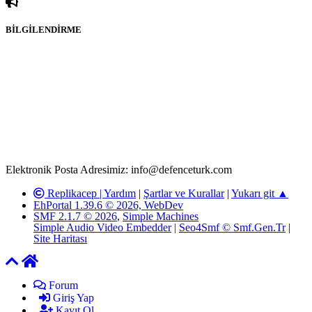
BİLGİLENDİRME
Rom ve medya haber sitesi olarak hizmet veren
www.defenceturk.com'
da, 5651 Sayılı Kanunun 8. Maddesine ve
T.C.K'nın 125. Maddesine göre, yapılan gönderi (konu, yorum)
paylaşımlarının tüm sorumluluğu forum üyelerimize aittir.
defenceturk Forumuna iletilecek olan şikayetler, elektronik posta
adresimize gönderildikten en geç üç (3) iş günü içerisinde, ilgili
kanunlar ve yönetmelikler çerçevesinde tarafımızca incelenerek site
yöneticilerimiz tarafından gereken çalışmaların yapılmasının
ardından ilgili kişi ya da kuruma yazılı açıklama yapılacaktır.
Elektronik Posta Adresimiz: info@defenceturk.com
Replikacep |
Yardım
|
Şartlar ve Kurallar
|
Yukarı git ▲
EhPortal 1.39.6 © 2026, WebDev
SMF 2.1.7 © 2026
,
Simple Machines
Simple Audio Video Embedder
|
Seo4Smf © Smf.Gen.Tr
|
Site Haritası
Forum
Giriş Yap
Kayıt Ol