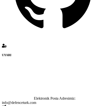
UYARI
defenceturk Forumuna eklenen ve farklı sitelere yönlendiren
bağlantı adreslerinden (linklerden) www.defenceturk.com sorumlu
tutulamaz. İnternet sitemizde, kaynak ya da bağlantı adresi(link)
göstermeksizin izinsiz bir şekilde yapılan her türlü haber ve bilgi
paylaşımı yasaktır. Forumumuzda izinsiz ve kaynak göstermeksizin
yapılan haber ve bilgi paylaşımlarından sadece eylemi gerçekleştiren
kişi sorumludur. Bu durumun mağduriyet yaratması hâlinde hak
sahibi olan kişi, kişiler ya da kurumların, bizlerle iletişime geçmesini
ivedilikle rica ederiz.
Elektronik Posta Adresimiz:
info@defenceturk.com