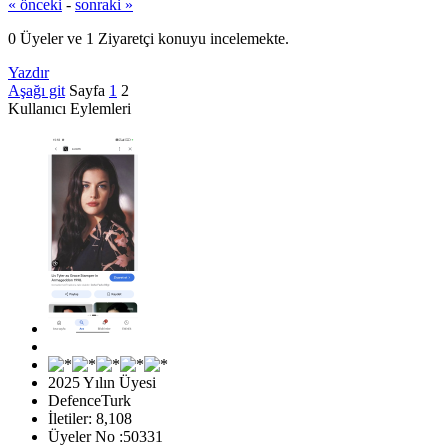
« önceki
-
sonraki »
0 Üyeler ve 1 Ziyaretçi konuyu incelemekte.
Yazdır
Aşağı git
Sayfa
1
2
Kullanıcı Eylemleri
2025 Yılın Üyesi
DefenceTurk
İletiler: 8,108
Üyeler No :50331