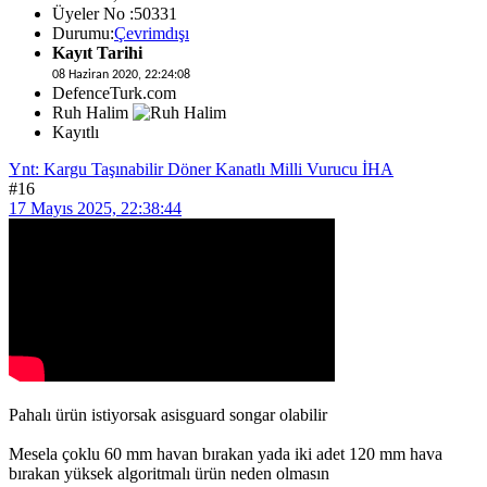
Üyeler No :50331
Durumu:
Çevrimdışı
Kayıt Tarihi
08 Haziran 2020, 22:24:08
DefenceTurk.com
Ruh Halim
Kayıtlı
Ynt: Kargu Taşınabilir Döner Kanatlı Milli Vurucu İHA
#16
17 Mayıs 2025, 22:38:44
Pahalı ürün istiyorsak asisguard songar olabilir
Mesela çoklu 60 mm havan bırakan yada iki adet 120 mm hava
bırakan yüksek algoritmalı ürün neden olmasın