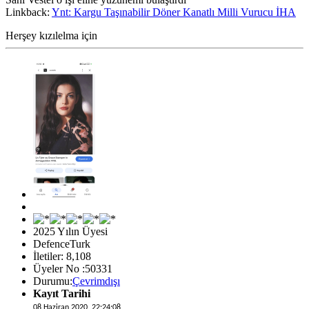
Linkback:
Ynt: Kargu Taşınabilir Döner Kanatlı Milli Vurucu İHA
Herşey kızılelma için
2025 Yılın Üyesi
DefenceTurk
İletiler: 8,108
Üyeler No :50331
Durumu:
Çevrimdışı
Kayıt Tarihi
08 Haziran 2020, 22:24:08