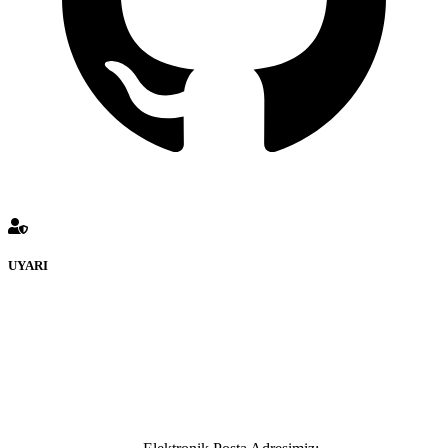
UYARI
defenceturk Forumuna eklenen ve farklı sitelere yönlendiren
bağlantı adreslerinden (linklerden) www.defenceturk.com sorumlu
tutulamaz. İnternet sitemizde, kaynak ya da bağlantı adresi(link)
göstermeksizin izinsiz bir şekilde yapılan her türlü haber ve bilgi
paylaşımı yasaktır. Forumumuzda izinsiz ve kaynak göstermeksizin
yapılan haber ve bilgi paylaşımlarından sadece eylemi gerçekleştiren
kişi sorumludur. Bu durumun mağduriyet yaratması hâlinde hak
sahibi olan kişi, kişiler ya da kurumların, bizlerle iletişime geçmesini