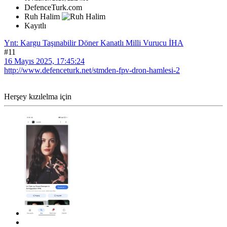
DefenceTurk.com
Ruh Halim
Kayıtlı
Ynt: Kargu Taşınabilir Döner Kanatlı Milli Vurucu İHA
#11
16 Mayıs 2025, 17:45:24
http://www.defenceturk.net/stmden-fpv-dron-hamlesi-2
Herşey kızılelma için