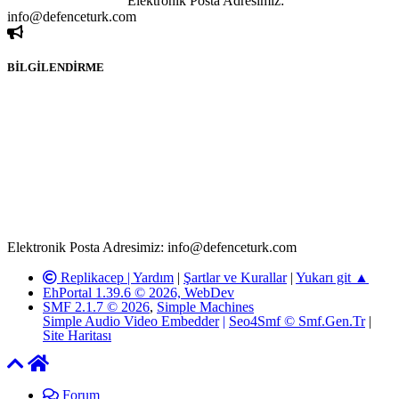
ivedilikle rica ederiz.
Elektronik Posta Adresimiz:
info@defenceturk.com
BİLGİLENDİRME
Rom ve medya haber sitesi olarak hizmet veren
www.defenceturk.com'
da, 5651 Sayılı Kanunun 8. Maddesine ve
T.C.K'nın 125. Maddesine göre, yapılan gönderi (konu, yorum)
paylaşımlarının tüm sorumluluğu forum üyelerimize aittir.
defenceturk Forumuna iletilecek olan şikayetler, elektronik posta
adresimize gönderildikten en geç üç (3) iş günü içerisinde, ilgili
kanunlar ve yönetmelikler çerçevesinde tarafımızca incelenerek site
yöneticilerimiz tarafından gereken çalışmaların yapılmasının
ardından ilgili kişi ya da kuruma yazılı açıklama yapılacaktır.
Elektronik Posta Adresimiz: info@defenceturk.com
Replikacep |
Yardım
|
Şartlar ve Kurallar
|
Yukarı git ▲
EhPortal 1.39.6 © 2026, WebDev
SMF 2.1.7 © 2026
,
Simple Machines
Simple Audio Video Embedder
|
Seo4Smf © Smf.Gen.Tr
|
Site Haritası
Forum