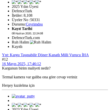
2025 Yılın Üyesi
DefenceTurk
İletiler: 8,108
Üyeler No :50331
Durumu:
Çevrimdışı
Kayıt Tarihi
08 Haziran 2020, 22:24:08
DefenceTurk.com
Ruh Halim
Kayıtlı
Ynt: Kargu Taşınabilir Döner Kanatlı Milli Vurucu İHA
#12
16 Mayıs 2025, 17:46:12
Kargunun birim maliyeti nedir?
Termal kamera var galiba ona göre cevap veriniz
Herşey kızılelma için
2023 Yılın Üyesi