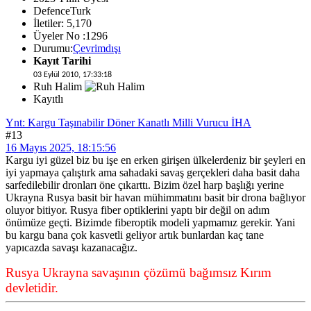
DefenceTurk
İletiler: 5,170
Üyeler No :1296
Durumu:
Çevrimdışı
Kayıt Tarihi
03 Eylül 2010, 17:33:18
Ruh Halim
Kayıtlı
Ynt: Kargu Taşınabilir Döner Kanatlı Milli Vurucu İHA
#13
16 Mayıs 2025, 18:15:56
Kargu iyi güzel biz bu işe en erken girişen ülkelerdeniz bir şeyleri en
iyi yapmaya çalıştırk ama sahadaki savaş gerçekleri daha basit daha
sarfedilebilir dronları öne çıkarttı. Bizim özel harp başlığı yerine
Ukrayna Rusya basit bir havan mühimmatını basit bir drona bağlıyor
oluyor bitiyor. Rusya fiber optiklerini yaptı bir değil on adım
önümüze geçti. Bizimde fiberoptik modeli yapmamız gerekir. Yani
bu kargu bana çok kasvetli geliyor artık bunlardan kaç tane
yapıcazda savaşı kazanacağız.
Rusya Ukrayna savaşının çözümü bağımsız Kırım
devletidir.