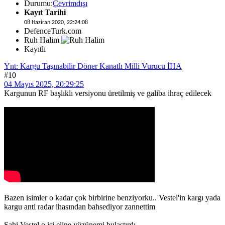
Durumu:
Çevrimdışı
Kayıt Tarihi
08 Haziran 2020, 22:24:08
DefenceTurk.com
Ruh Halim
Kayıtlı
Ynt: Kargu Taşınabilir Döner Kanatlı Milli Vurucu İHA
#10
04 Mayıs 2025, 20:29:25
Kargunun RF başlıklı versiyonu üretilmiş ve galiba ihraç edilecek
Bazen isimler o kadar çok birbirine benziyorku.. Vestel'in kargı yada
kargu anti radar ihasından bahsediyor zannettim
Sahi Vestel o işi eline yüzünemi bulaştırdı