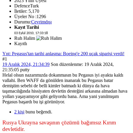
2023 Yılın Üyesi
DefenceTurk
İletiler: 5,170
Üyeler No :1296
Durumu:
Çevrimdışı
Kayıt Tarihi
03 Eylül 2010, 17:33:18
Ruh Halim
Kayıtlı
Ynt: Pegasus'tan tarihi anlaşma: Boeing'e 200 uçak siparişi verdi!
#1
19 Aralık 2024, 21:34:39
Son düzenlenme
: 19 Aralık 2024,
21:35:05 putty
Helal olsun nazarımızda dokanmasın bu Pegasus iyi ayakta kaldı
vallahi. Ben WAFF da gönülden inanarak bu Pegasus batar
demiştim sebebi de belli kimler batmadı ki dünya da hava
taşımacılığında hissiyaten devletin desteğini arkasına almadan hava
yolları yaşayamıyor gibi geliyordu bana. Ama yani yanılmışım
Pegasus başardı bu işi görünüyor.
2 kişi
bunu beğendi.
Rusya Ukrayna savaşının çözümü bağımsız Kırım
devletidir.