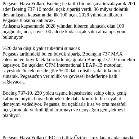
Pegasus Hava Yolları, Boeing ile tarihi bir anlaşma imzalayarak 200
adet Boeing 737-10 model uçak siparişi verdi. 36 milyar dolarlık
dev anlaşma kapsamında, ilk 100 uçak 2028 yılından itibaren
Pegasus filosuna katılacak.
Anlaşma kapsamında 2028 yılından itibaren alınacak olan 100
uçağın dışında, ilave 100 adede kadar uçak satın alma opsiyonu
bulunuyor.
%20 daha düşük yakıt tüketimi sunacak
Pegasus tarihindeki bu en büyük sipariş, Boeing'in 737 MAX
ailesinin en büyük tek koridorlu uçağı olan Boeing 737-10 modelini
kapsıyor. Bu uçaklar, CFM International LEAP-1B motorları
sayesinde önceki nesile göre %20 daha düşük yakıt tüketimi
sunarak, Pegasus'un verimlilik ve çevresel hedeflerine katlı
sağlayacak.
Boeing 737-10, 230 yolcu taşıma kapasitesine sahip olup, geniş
kabin ve büyük bagaj bölmeleri ile daha konforlu bir seyahat
deneyimi vadediyor. Pegasus, bu uçaklarla kısa ve orta mesafeli
uçuşlarındaki verimliliğini artırmayı ve uçuş ağını genişletmeyi
planlıyor.
Pegasus Hava Yolları CEO'su Güliz Öztürk, imzalanan anlaşmayla