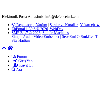
kanunlar ve yönetmelikler çerçevesinde tarafımızca incelenerek site
yöneticilerimiz tarafından gereken çalışmaların yapılmasının
ardından ilgili kişi ya da kuruma yazılı açıklama yapılacaktır.
Elektronik Posta Adresimiz: info@defenceturk.com
Replikacep |
Yardım
|
Şartlar ve Kurallar
|
Yukarı git ▲
EhPortal 1.39.6 © 2026, WebDev
SMF 2.1.7 © 2026
,
Simple Machines
Simple Audio Video Embedder
|
Seo4Smf © Smf.Gen.Tr
|
Site Haritası
Forum
Giriş Yap
Kayıt Ol
Ara