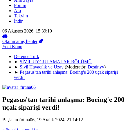
Ana Sayfa
Forum
Ara
Takvim
İndir
06 Ağustos 2026, 15:39:10
Okunmamış İletiler
Yeni Konu
Defence Turk
►
SİVİL UYGULAMALAR BÖLÜMÜ
►
Sivil Havacılık ve Uzay
(Moderatör:
Destinyy
)
►
Pegasus'tan tarihi anlaşma: Boeing'e 200 uçak siparişi
verdi!
Pegasus'tan tarihi anlaşma: Boeing'e 200
uçak siparişi verdi!
Başlatan fırtına06, 19 Aralık 2024, 21:14:12
« önceki
-
sonraki »