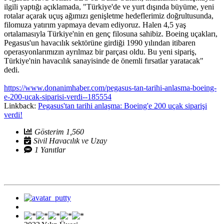
ilgili yaptığı açıklamada, "Türkiye'de ve yurt dışında büyüme, yeni
rotalar açarak uçuş ağımızı genişletme hedeflerimiz doğrultusunda,
filomuza yatırım yapmaya devam ediyoruz. Halen 4,5 yaş
ortalamasıyla Türkiye'nin en genç filosuna sahibiz. Boeing uçakları,
Pegasus'un havacılık sektörüne girdiği 1990 yılından itibaren
operasyonlarımızın ayrılmaz bir parçası oldu. Bu yeni sipariş,
Türkiye'nin havacılık sanayisinde de önemli fırsatlar yaratacak"
dedi.
https://www.donanimhaber.com/pegasus-tan-tarihi-anlasma-boeing-
e-200-ucak-siparisi-verdi--185554
Linkback:
Pegasus'tan tarihi anlaşma: Boeing'e 200 uçak siparişi
verdi!
Gösterim 1,560
Sivil Havacılık ve Uzay
1 Yanıtlar