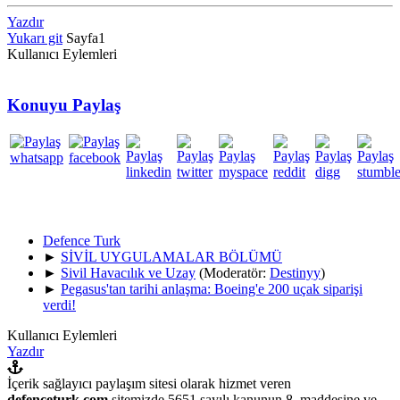
Yazdır
Yukarı git
Sayfa
1
Kullanıcı Eylemleri
Konuyu Paylaş
Defence Turk
►
SİVİL UYGULAMALAR BÖLÜMÜ
►
Sivil Havacılık ve Uzay
(Moderatör:
Destinyy
)
►
Pegasus'tan tarihi anlaşma: Boeing'e 200 uçak siparişi
verdi!
Kullanıcı Eylemleri
Yazdır
İçerik sağlayıcı paylaşım sitesi olarak hizmet veren
defenceturk.com
sitemizde 5651 sayılı kanunun 8. maddesine ve