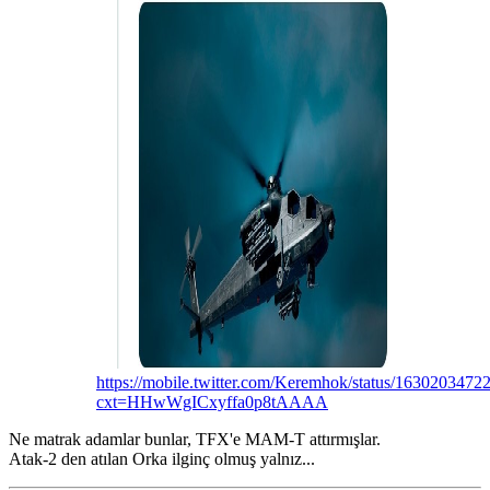
https://mobile.twitter.com/Keremhok/status/163020347
cxt=HHwWgICxyffa0p8tAAAA
Ne matrak adamlar bunlar, TFX'e MAM-T attırmışlar.
Atak-2 den atılan Orka ilginç olmuş yalnız...