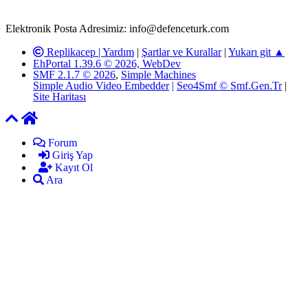
yöneticilerimiz tarafından gereken çalışmaların yapılmasının
ardından ilgili kişi ya da kuruma yazılı açıklama yapılacaktır.
Elektronik Posta Adresimiz: info@defenceturk.com
Replikacep |
Yardım
|
Şartlar ve Kurallar
|
Yukarı git ▲
EhPortal 1.39.6 © 2026, WebDev
SMF 2.1.7 © 2026
,
Simple Machines
Simple Audio Video Embedder
|
Seo4Smf © Smf.Gen.Tr
|
Site Haritası
Forum
Giriş Yap
Kayıt Ol
Ara