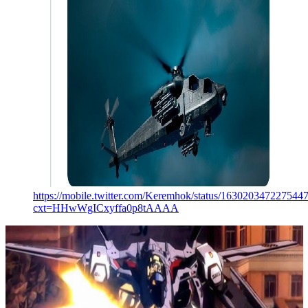
https://mobile.twitter.com/Keremhok/status/163020347227544
cxt=HHwWgICxyffa0p8tAAAA