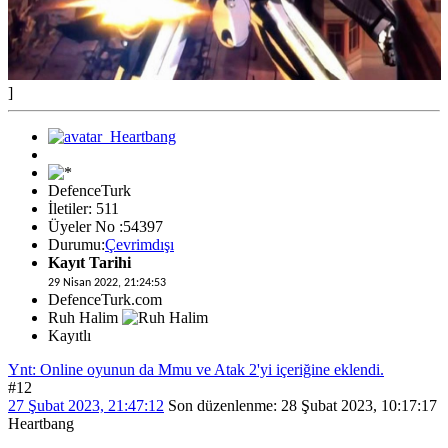
]
DefenceTurk
İletiler: 511
Üyeler No :54397
Durumu:
Çevrimdışı
Kayıt Tarihi
29 Nisan 2022, 21:24:53
DefenceTurk.com
Ruh Halim
Kayıtlı
Ynt: Online oyunun da Mmu ve Atak 2'yi içeriğine eklendi.
#12
27 Şubat 2023, 21:47:12
Son düzenlenme
: 28 Şubat 2023, 10:17:17
Heartbang