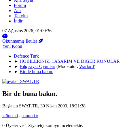
Ana Sayfa
Forum
Ara
Takvim
İndir
07 Ağustos 2026, 01:00:36
Okunmamış İletiler
Yeni Konu
Defence Turk
►
HOBİLERİNİZ, TASARIM VE DİĞER KONULAR
►
Bilgisayar Oyunları
(Moderatör:
Warlord
)
►
Bir de buna bakın.
Bir de buna bakın.
Başlatan SWAT.TR, 30 Nisan 2009, 18:21:38
« önceki
-
sonraki »
0 Üyeler ve 1 Ziyaretçi konuyu incelemekte.