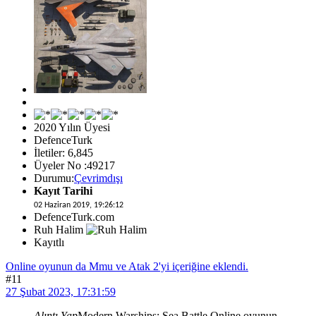
2020 Yılın Üyesi
DefenceTurk
İletiler: 6,845
Üyeler No :49217
Durumu:
Çevrimdışı
Kayıt Tarihi
02 Haziran 2019, 19:26:12
DefenceTurk.com
Ruh Halim
Kayıtlı
Online oyunun da Mmu ve Atak 2'yi içeriğine eklendi.
#11
27 Şubat 2023, 17:31:59
Alıntı Yap
Modern Warships: Sea Battle Online oyunun