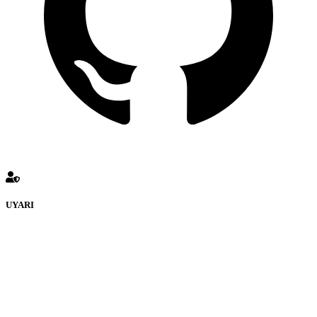
UYARI
defenceturk Forumuna eklenen ve farklı sitelere yönlendiren
bağlantı adreslerinden (linklerden) www.defenceturk.com sorumlu
tutulamaz. İnternet sitemizde, kaynak ya da bağlantı adresi(link)
göstermeksizin izinsiz bir şekilde yapılan her türlü haber ve bilgi
paylaşımı yasaktır. Forumumuzda izinsiz ve kaynak göstermeksizin
yapılan haber ve bilgi paylaşımlarından sadece eylemi gerçekleştiren
kişi sorumludur. Bu durumun mağduriyet yaratması hâlinde hak