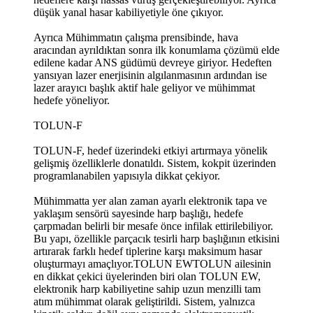
düşük yanal hasar kabiliyetiyle öne çıkıyor.
Ayrıca Mühimmatın çalışma prensibinde, hava
aracından ayrıldıktan sonra ilk konumlama çözümü elde
edilene kadar ANS güdümü devreye giriyor. Hedeften
yansıyan lazer enerjisinin algılanmasının ardından ise
lazer arayıcı başlık aktif hale geliyor ve mühimmat
hedefe yöneliyor.
TOLUN-F
TOLUN-F, hedef üzerindeki etkiyi artırmaya yönelik
gelişmiş özelliklerle donatıldı. Sistem, kokpit üzerinden
programlanabilen yapısıyla dikkat çekiyor.
Mühimmatta yer alan zaman ayarlı elektronik tapa ve
yaklaşım sensörü sayesinde harp başlığı, hedefe
çarpmadan belirli bir mesafe önce infilak ettirilebiliyor.
Bu yapı, özellikle parçacık tesirli harp başlığının etkisini
artırarak farklı hedef tiplerine karşı maksimum hasar
oluşturmayı amaçlıyor.TOLUN EWTOLUN ailesinin
en dikkat çekici üyelerinden biri olan TOLUN EW,
elektronik harp kabiliyetine sahip uzun menzilli tam
atım mühimmat olarak geliştirildi. Sistem, yalnızca