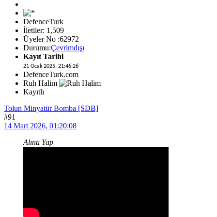
DefenceTurk
İletiler: 1,509
Üyeler No :62972
Durumu:
Çevrimdışı
Kayıt Tarihi
21 Ocak 2025, 21:46:26
DefenceTurk.com
Ruh Halim
Kayıtlı
Tolun Minyatür Bomba [SDB]
#91
14 Mart 2026, 01:20:08
Alıntı Yap