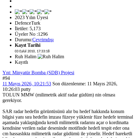
2023 Yılın Üyesi
DefenceTurk
İletiler: 5,173
Üyeler No :1296
Durumu:
Çevrimdışı
Kayıt Tarihi
03 Eylül 2010, 17:33:18
Ruh Halim
Kayıtlı
Ynt: Minyatür Bomba (SDB) Projesi
#94
11 Mayıs 2026, 10:21:53
Son düzenlenme
: 11 Mayıs 2026,
10:26:03 putty
TOLUN MMW (milimetrik aktif radar güdüm) nin olması
gerekiyor.
SAR radar hedefin görüntüsünü alır bu hedef hakkında konum
bilgisi yanı sıra hedefin imzası füzeye yüklenir füze hedefe terminal
aşamada yaklaştığında kendi milimetrik radarını açar o kordinatta
kendisine verilen radar deseninde motifinde hedefi tespit eder ona
cm hassaslıkta milimetrik radar güdümü ile yönelir. Hedef hareketli