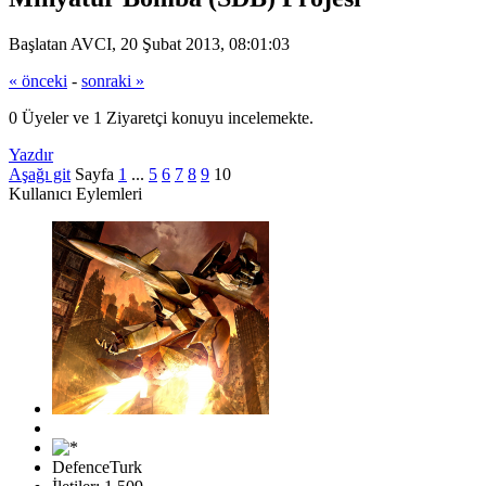
Başlatan AVCI, 20 Şubat 2013, 08:01:03
« önceki
-
sonraki »
0 Üyeler ve 1 Ziyaretçi konuyu incelemekte.
Yazdır
Aşağı git
Sayfa
1
...
5
6
7
8
9
10
Kullanıcı Eylemleri
DefenceTurk