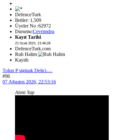
DefenceTurk
İletiler: 1,509
Üyeler No :62972
Durumu:
Çevrimdışı
Kayıt Tarihi
21 Ocak 2025, 21:46:26
DefenceTurk.com
Ruh Halim
Kayıtlı
Tolun P siginak Delici.....
#96
07 Ağustos 2026, 22:53:16
Alıntı Yap