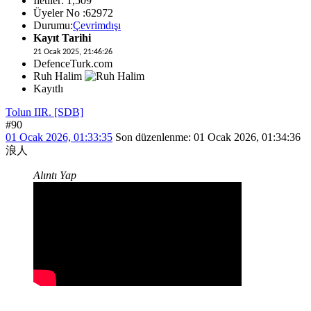
İletiler: 1,509
Üyeler No :62972
Durumu:
Çevrimdışı
Kayıt Tarihi
21 Ocak 2025, 21:46:26
DefenceTurk.com
Ruh Halim
Kayıtlı
Tolun IIR. [SDB]
#90
01 Ocak 2026, 01:33:35
Son düzenlenme
: 01 Ocak 2026, 01:34:36
浪人
Alıntı Yap