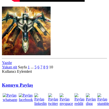
Yazdır
Yukarı git
Sayfa
1
...
5
6
7
8
9
10
Kullanıcı Eylemleri
Konuyu Paylaş