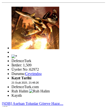
DefenceTurk
İletiler: 1,509
Üyeler No :62972
Durumu:
Çevrimdışı
Kayıt Tarihi
21 Ocak 2025, 21:46:26
DefenceTurk.com
Ruh Halim
Kayıtlı
[SDB] Aselsan Tolunlar Göreve Hazır....