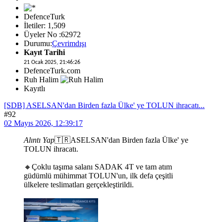
DefenceTurk
İletiler: 1,509
Üyeler No :62972
Durumu:
Çevrimdışı
Kayıt Tarihi
21 Ocak 2025, 21:46:26
DefenceTurk.com
Ruh Halim
Kayıtlı
[SDB] ASELSAN'dan Birden fazla Ülke' ye TOLUN ihracatı...
#92
02 Mayıs 2026, 12:39:17
Alıntı Yap
🇹🇷ASELSAN'dan Birden fazla Ülke' ye
TOLUN ihracatı.
🔸Çoklu taşıma salanı SADAK 4T ve tam atım
güdümlü mühimmat TOLUN'un, ilk defa çeşitli
ülkelere teslimatları gerçekleştirildi.