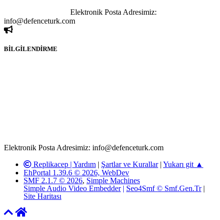
sahibi olan kişi, kişiler ya da kurumların, bizlerle iletişime geçmesini
ivedilikle rica ederiz.
Elektronik Posta Adresimiz:
info@defenceturk.com
BİLGİLENDİRME
Rom ve medya haber sitesi olarak hizmet veren
www.defenceturk.com'
da, 5651 Sayılı Kanunun 8. Maddesine ve
T.C.K'nın 125. Maddesine göre, yapılan gönderi (konu, yorum)
paylaşımlarının tüm sorumluluğu forum üyelerimize aittir.
defenceturk Forumuna iletilecek olan şikayetler, elektronik posta
adresimize gönderildikten en geç üç (3) iş günü içerisinde, ilgili
kanunlar ve yönetmelikler çerçevesinde tarafımızca incelenerek site
yöneticilerimiz tarafından gereken çalışmaların yapılmasının
ardından ilgili kişi ya da kuruma yazılı açıklama yapılacaktır.
Elektronik Posta Adresimiz: info@defenceturk.com
Replikacep |
Yardım
|
Şartlar ve Kurallar
|
Yukarı git ▲
EhPortal 1.39.6 © 2026, WebDev
SMF 2.1.7 © 2026
,
Simple Machines
Simple Audio Video Embedder
|
Seo4Smf © Smf.Gen.Tr
|
Site Haritası