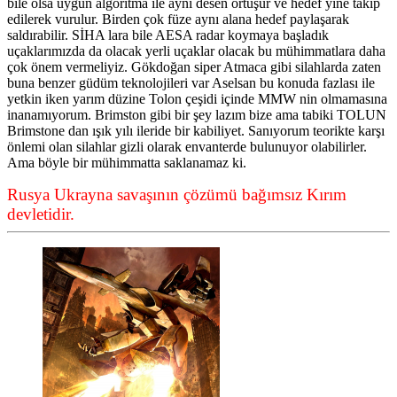
bile olsa uygun algoritma ile aynı desen örtüşür ve hedef yine takip
edilerek vurulur. Birden çok füze aynı alana hedef paylaşarak
saldırabilir. SİHA lara bile AESA radar koymaya başladık
uçaklarımızda da olacak yerli uçaklar olacak bu mühimmatlara daha
çok önem vermeliyiz. Gökdoğan siper Atmaca gibi silahlarda zaten
buna benzer güdüm teknolojileri var Aselsan bu konuda fazlası ile
yetkin iken yarım düzine Tolon çeşidi içinde MMW nin olmamasına
inanamıyorum. Brimston gibi bir şey lazım bize ama tabiki TOLUN
Brimstone dan ışık yılı ileride bir kabiliyet. Sanıyorum teorikte karşı
önlemi olan silahlar gizli olarak envanterde bulunuyor olabilirler.
Ama böyle bir mühimmatta saklanamaz ki.
Rusya Ukrayna savaşının çözümü bağımsız Kırım
devletidir.