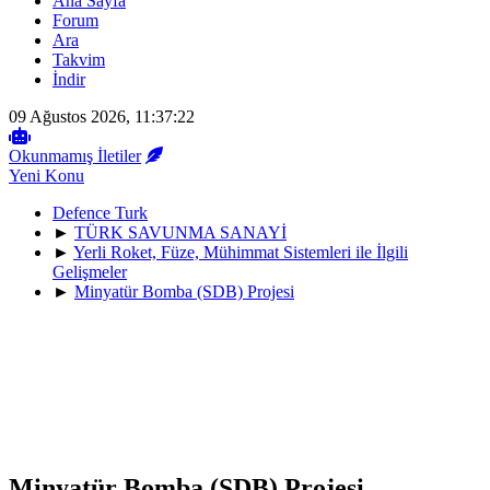
Ana Sayfa
Forum
Ara
Takvim
İndir
09 Ağustos 2026, 11:37:22
Okunmamış İletiler
Yeni Konu
Defence Turk
►
TÜRK SAVUNMA SANAYİ
►
Yerli Roket, Füze, Mühimmat Sistemleri ile İlgili
Gelişmeler
►
Minyatür Bomba (SDB) Projesi
Minyatür Bomba (SDB) Projesi