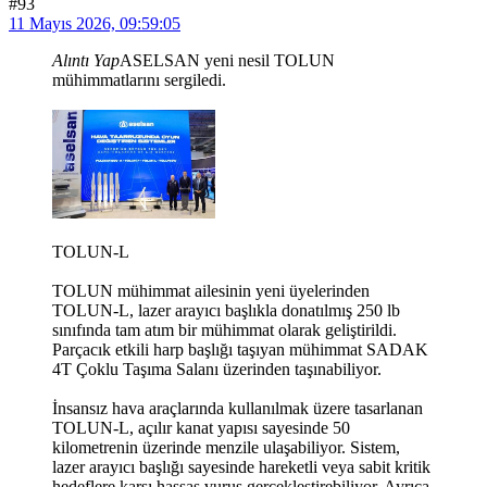
#93
11 Mayıs 2026, 09:59:05
Alıntı Yap
ASELSAN yeni nesil TOLUN
mühimmatlarını sergiledi.
TOLUN-L
TOLUN mühimmat ailesinin yeni üyelerinden
TOLUN-L, lazer arayıcı başlıkla donatılmış 250 lb
sınıfında tam atım bir mühimmat olarak geliştirildi.
Parçacık etkili harp başlığı taşıyan mühimmat SADAK
4T Çoklu Taşıma Salanı üzerinden taşınabiliyor.
İnsansız hava araçlarında kullanılmak üzere tasarlanan
TOLUN-L, açılır kanat yapısı sayesinde 50
kilometrenin üzerinde menzile ulaşabiliyor. Sistem,
lazer arayıcı başlığı sayesinde hareketli veya sabit kritik
hedeflere karşı hassas vuruş gerçekleştirebiliyor. Ayrıca