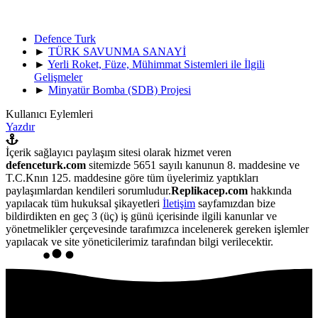
Defence Turk
►
TÜRK SAVUNMA SANAYİ
►
Yerli Roket, Füze, Mühimmat Sistemleri ile İlgili
Gelişmeler
►
Minyatür Bomba (SDB) Projesi
Kullanıcı Eylemleri
Yazdır
İçerik sağlayıcı paylaşım sitesi olarak hizmet veren
defenceturk.com
sitemizde 5651 sayılı kanunun 8. maddesine ve
T.C.Knın 125. maddesine göre tüm üyelerimiz yaptıkları
paylaşımlardan kendileri sorumludur.
Replikacep.com
hakkında
yapılacak tüm hukuksal şikayetleri
İletişim
sayfamızdan bize
bildirdikten en geç 3 (üç) iş günü içerisinde ilgili kanunlar ve
yönetmelikler çerçevesinde tarafımızca incelenerek gereken işlemler
yapılacak ve site yöneticilerimiz tarafından bilgi verilecektir.