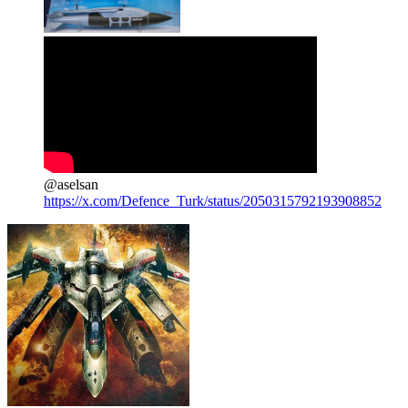
@aselsan
https://x.com/Defence_Turk/status/2050315792193908852