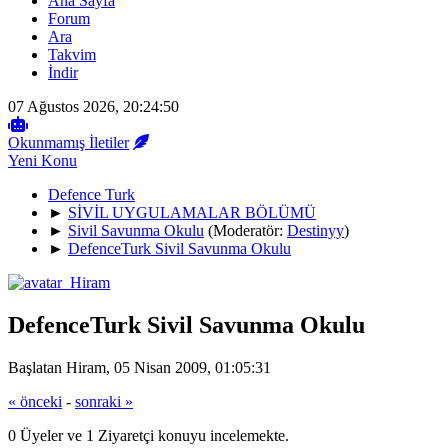
Ana Sayfa
Forum
Ara
Takvim
İndir
07 Ağustos 2026, 20:24:50
Okunmamış İletiler
Yeni Konu
Defence Turk
►
SİVİL UYGULAMALAR BÖLÜMÜ
►
Sivil Savunma Okulu
(Moderatör:
Destinyy
)
►
DefenceTurk Sivil Savunma Okulu
DefenceTurk Sivil Savunma Okulu
Başlatan Hiram, 05 Nisan 2009, 01:05:31
« önceki
-
sonraki »
0 Üyeler ve 1 Ziyaretçi konuyu incelemekte.