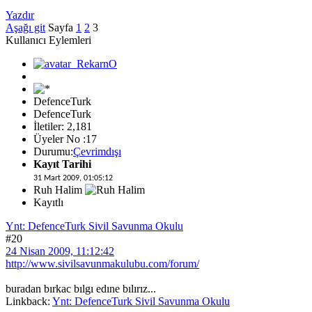
Yazdır
Aşağı git
Sayfa
1
2
3
Kullanıcı Eylemleri
DefenceTurk
DefenceTurk
İletiler: 2,181
Üyeler No :17
Durumu:
Çevrimdışı
Kayıt Tarihi
31 Mart 2009, 01:05:12
Ruh Halim
Kayıtlı
Ynt: DefenceTurk Sivil Savunma Okulu
#20
24 Nisan 2009, 11:12:42
http://www.sivilsavunmakulubu.com/forum/
buradan bırkac bılgı edıne bılırız...
Linkback:
Ynt: DefenceTurk Sivil Savunma Okulu