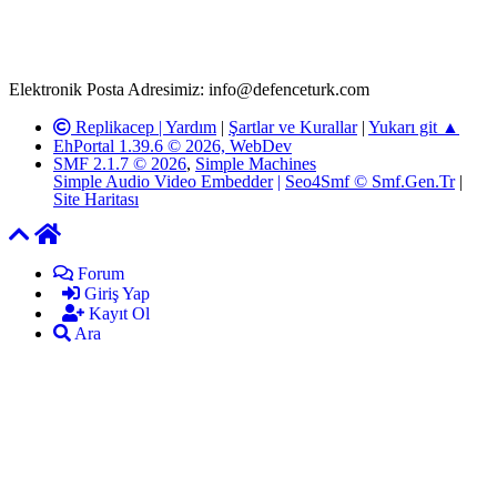
adresimize gönderildikten en geç üç (3) iş günü içerisinde, ilgili
kanunlar ve yönetmelikler çerçevesinde tarafımızca incelenerek site
yöneticilerimiz tarafından gereken çalışmaların yapılmasının
ardından ilgili kişi ya da kuruma yazılı açıklama yapılacaktır.
Elektronik Posta Adresimiz: info@defenceturk.com
Replikacep |
Yardım
|
Şartlar ve Kurallar
|
Yukarı git ▲
EhPortal 1.39.6 © 2026, WebDev
SMF 2.1.7 © 2026
,
Simple Machines
Simple Audio Video Embedder
|
Seo4Smf © Smf.Gen.Tr
|
Site Haritası
Forum
Giriş Yap
Kayıt Ol
Ara