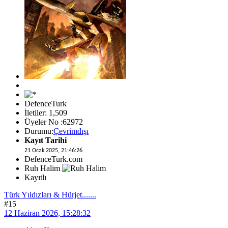
DefenceTurk
İletiler: 1,509
Üyeler No :62972
Durumu:
Çevrimdışı
Kayıt Tarihi
21 Ocak 2025, 21:46:26
DefenceTurk.com
Ruh Halim
Kayıtlı
Türk Yıldızları & Hürjet.......
#15
12 Haziran 2026, 15:28:32