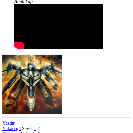
Alıntı Yap
Yazdır
Yukarı git
Sayfa
1
2