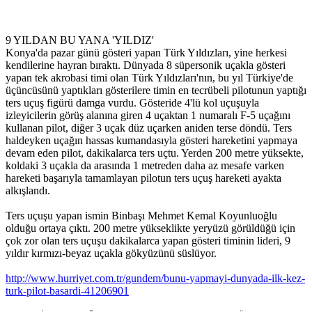
9 YILDAN BU YANA 'YILDIZ'
Konya'da pazar günü gösteri yapan Türk Yıldızları, yine herkesi
kendilerine hayran bıraktı. Dünyada 8 süpersonik uçakla gösteri
yapan tek akrobasi timi olan Türk Yıldızları'nın, bu yıl Türkiye'de
üçüncüsünü yaptıkları gösterilere timin en tecrübeli pilotunun yaptığı
ters uçuş figürü damga vurdu. Gösteride 4'lü kol uçuşuyla
izleyicilerin görüş alanına giren 4 uçaktan 1 numaralı F-5 uçağını
kullanan pilot, diğer 3 uçak düz uçarken aniden terse döndü. Ters
haldeyken uçağın hassas kumandasıyla gösteri hareketini yapmaya
devam eden pilot, dakikalarca ters uçtu. Yerden 200 metre yüksekte,
koldaki 3 uçakla da arasında 1 metreden daha az mesafe varken
hareketi başarıyla tamamlayan pilotun ters uçuş hareketi ayakta
alkışlandı.
Ters uçuşu yapan ismin Binbaşı Mehmet Kemal Koyunluoğlu
olduğu ortaya çıktı. 200 metre yükseklikte yeryüzü görüldüğü için
çok zor olan ters uçuşu dakikalarca yapan gösteri timinin lideri, 9
yıldır kırmızı-beyaz uçakla gökyüzünü süslüyor.
http://www.hurriyet.com.tr/gundem/bunu-yapmayi-dunyada-ilk-kez-
turk-pilot-basardi-41206901