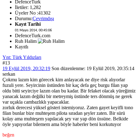
DefenceTurk
İletiler: 1,282
Üyeler No :41302
Durumu:
Çevrimdışı
Kayıt Tarihi
01 Mayıs 2014, 00:45:06
DefenceTurk.com
Ruh Halim
Kayıtlı
Ynt: Türk Yıldızları
#13
19 Eylül 2019, 20:32:19
Son düzenlenme
: 19 Eylül 2019, 20:35:14
serkan
Çokmu lazım kim görecek kim anlayacak ne diye risk alıyorlar
fuzuli yere. Seyircinin üstünden bir kaç defa geç burgu filan yap
oldu bitti seyirciye lazım olan bu kadar. Bir felaket olacak yüreğimiz
yanacak lazım değilki bir metreymiş üstünde ters dönmüş ne gerek
var uçakla cambazlıklı yapacaklar.
zorluk derecesi yüksel gösteri istemiyoruz. Zaten gayet keyifli tono
filan bunlar bize muhteşem pilota sıradan şeyler zaten. Bir sürü
kolay ama muhteşem yapılacak şey var yap dön üssüne. Belkide
öyle yapıyorlar bilemem ama böyle haberler beni korkutuyor
beğen