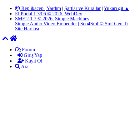
Replikacep |
Yardım
|
Şartlar ve Kurallar
|
Yukarı git ▲
EhPortal 1.39.6 © 2026, WebDev
SMF 2.1.7 © 2026
,
Simple Machines
Simple Audio Video Embedder
|
Seo4Smf © Smf.Gen.Tr
|
Site Haritası
Forum
Giriş Yap
Kayıt Ol
Ara