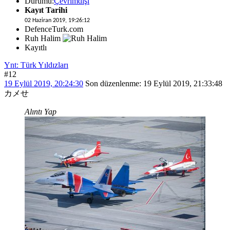
Durumu:
Çevrimdışı
Kayıt Tarihi
02 Haziran 2019, 19:26:12
DefenceTurk.com
Ruh Halim
Kayıtlı
Ynt: Türk Yıldızları
#12
19 Eylül 2019, 20:24:30
Son düzenlenme
: 19 Eylül 2019, 21:33:48
カメせ
Alıntı Yap