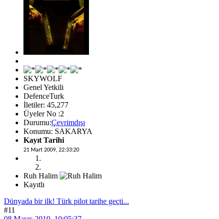
SKYWOLF
Genel Yetkili
DefenceTurk
İletiler: 45,277
Üyeler No :2
Durumu:
Çevrimdışı
Konumu: SAKARYA
Kayıt Tarihi
21 Mart 2009, 22:33:20
Ruh Halim
Kayıtlı
Dünyada bir ilk! Türk pilot tarihe geçti...
#11
08 Mayıs 2019, 10:05:37