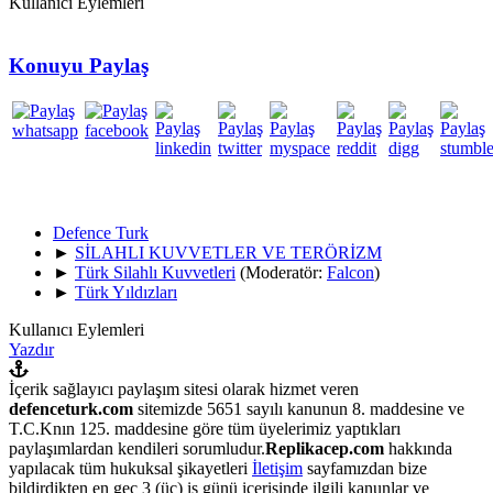
Kullanıcı Eylemleri
Konuyu Paylaş
Defence Turk
►
SİLAHLI KUVVETLER VE TERÖRİZM
►
Türk Silahlı Kuvvetleri
(Moderatör:
Falcon
)
►
Türk Yıldızları
Kullanıcı Eylemleri
Yazdır
İçerik sağlayıcı paylaşım sitesi olarak hizmet veren
defenceturk.com
sitemizde 5651 sayılı kanunun 8. maddesine ve
T.C.Knın 125. maddesine göre tüm üyelerimiz yaptıkları
paylaşımlardan kendileri sorumludur.
Replikacep.com
hakkında
yapılacak tüm hukuksal şikayetleri
İletişim
sayfamızdan bize
bildirdikten en geç 3 (üç) iş günü içerisinde ilgili kanunlar ve