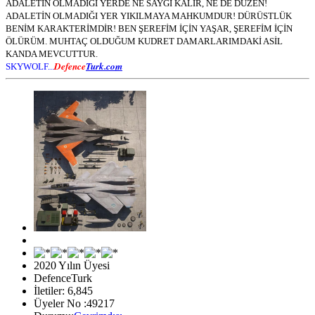
ADALETİN OLMADIĞI YERDE NE SAYGI KALIR, NE DE DÜZEN!
ADALETİN OLMADIĞI YER YIKILMAYA MAHKUMDUR! DÜRÜSTLÜK
BENİM KARAKTERİMDİR! BEN ŞEREFİM İÇİN YAŞAR, ŞEREFİM İÇİN
ÖLÜRÜM. MUHTAÇ OLDUĞUM KUDRET DAMARLARIMDAKİ ASİL
KANDA MEVCUTTUR.
Defence
Turk.com
SKYWOLF...
2020 Yılın Üyesi
DefenceTurk
İletiler: 6,845
Üyeler No :49217