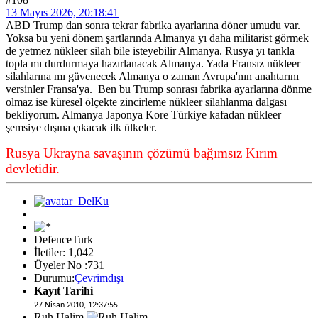
13 Mayıs 2026, 20:18:41
ABD Trump dan sonra tekrar fabrika ayarlarına döner umudu var.
Yoksa bu yeni dönem şartlarında Almanya yı daha militarist görmek
de yetmez nükleer silah bile isteyebilir Almanya. Rusya yı tankla
topla mı durdurmaya hazırlanacak Almanya. Yada Fransız nükleer
silahlarına mı güvenecek Almanya o zaman Avrupa'nın anahtarını
versinler Fransa'ya. Ben bu Trump sonrası fabrika ayarlarına dönme
olmaz ise küresel ölçekte zincirleme nükleer silahlanma dalgası
bekliyorum. Almanya Japonya Kore Türkiye kafadan nükleer
şemsiye dışına çıkacak ilk ülkeler.
Rusya Ukrayna savaşının çözümü bağımsız Kırım
devletidir.
DefenceTurk
İletiler: 1,042
Üyeler No :731
Durumu:
Çevrimdışı
Kayıt Tarihi
27 Nisan 2010, 12:37:55
Ruh Halim