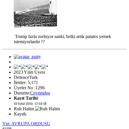
Trump fazla zorluyor sanki, belki artık patates yemek
istemiyorlardır !?
2023 Yılın Üyesi
DefenceTurk
İletiler: 5,171
Üyeler No :1296
Durumu:
Çevrimdışı
Kayıt Tarihi
03 Eylül 2010, 17:33:18
Ruh Halim
Kayıtlı
Ynt: AVRUPA ORDUSU
#108