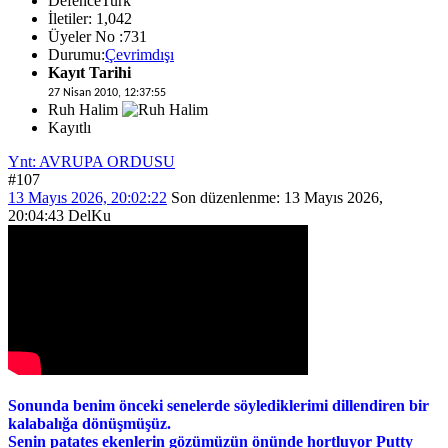
DefenceTurk
İletiler: 1,042
Üyeler No :731
Durumu:
Çevrimdışı
Kayıt Tarihi
27 Nisan 2010, 12:37:55
Ruh Halim
Kayıtlı
Ynt: AVRUPA ORDUSU
#107
13 Mayıs 2026, 20:02:22
Son düzenlenme
: 13 Mayıs 2026,
20:04:43 DelKu
Sonunda benim önceki senelerde söylediklerimi dillendiren bir
kalabalığa dönüşmüşüz.
Senin patates ekenlerin gözümüzün önünde hortluyor Putty