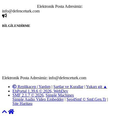
sahibi olan kişi, kişiler ya da kurumların, bizlerle iletişime geçmesini
ivedilikle rica ederiz.
Elektronik Posta Adresimiz:
info@defenceturk.com
BİLGİLENDİRME
Rom ve medya haber sitesi olarak hizmet veren
www.defenceturk.com'
da, 5651 Sayılı Kanunun 8. Maddesine ve
T.C.K'nın 125. Maddesine göre, yapılan gönderi (konu, yorum)
paylaşımlarının tüm sorumluluğu forum üyelerimize aittir.
defenceturk Forumuna iletilecek olan şikayetler, elektronik posta
adresimize gönderildikten en geç üç (3) iş günü içerisinde, ilgili
kanunlar ve yönetmelikler çerçevesinde tarafımızca incelenerek site
yöneticilerimiz tarafından gereken çalışmaların yapılmasının
ardından ilgili kişi ya da kuruma yazılı açıklama yapılacaktır.
Elektronik Posta Adresimiz: info@defenceturk.com
Replikacep |
Yardım
|
Şartlar ve Kurallar
|
Yukarı git ▲
EhPortal 1.39.6 © 2026, WebDev
SMF 2.1.7 © 2026
,
Simple Machines
Simple Audio Video Embedder
|
Seo4Smf © Smf.Gen.Tr
|
Site Haritası