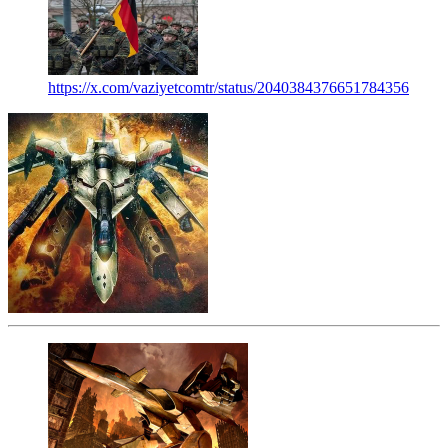
https://x.com/vaziyetcomtr/status/2040384376651784356