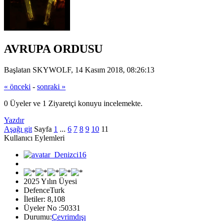
AVRUPA ORDUSU
Başlatan SKYWOLF, 14 Kasım 2018, 08:26:13
« önceki
-
sonraki »
0 Üyeler ve 1 Ziyaretçi konuyu incelemekte.
Yazdır
Aşağı git
Sayfa
1
...
6
7
8
9
10
11
Kullanıcı Eylemleri
2025 Yılın Üyesi
DefenceTurk
İletiler: 8,108
Üyeler No :50331
Durumu:
Çevrimdışı