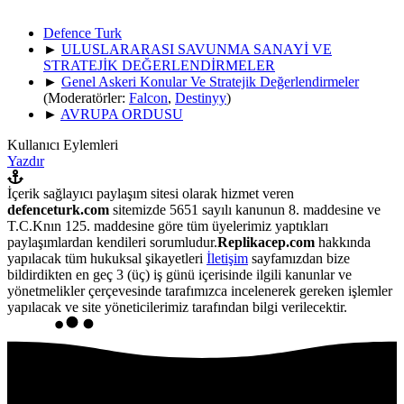
Defence Turk
►
ULUSLARARASI SAVUNMA SANAYİ VE
STRATEJİK DEĞERLENDİRMELER
►
Genel Askeri Konular Ve Stratejik Değerlendirmeler
(Moderatörler:
Falcon
,
Destinyy
)
►
AVRUPA ORDUSU
Kullanıcı Eylemleri
Yazdır
İçerik sağlayıcı paylaşım sitesi olarak hizmet veren
defenceturk.com
sitemizde 5651 sayılı kanunun 8. maddesine ve
T.C.Knın 125. maddesine göre tüm üyelerimiz yaptıkları
paylaşımlardan kendileri sorumludur.
Replikacep.com
hakkında
yapılacak tüm hukuksal şikayetleri
İletişim
sayfamızdan bize
bildirdikten en geç 3 (üç) iş günü içerisinde ilgili kanunlar ve
yönetmelikler çerçevesinde tarafımızca incelenerek gereken işlemler
yapılacak ve site yöneticilerimiz tarafından bilgi verilecektir.