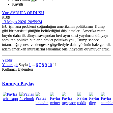
Kayıtlı
Ynt: AVRUPA ORDUSU
#109
13 Mayıs 2026, 20:59:24
BU işin ana problemi çoğunluğun amerikanın politikasını Trump
gibi bir narsist üşütüğün belirlediğini düşünmeleri. Amerika zaten
buydu daha ilk dünya savaşından beri aynı sinsi yayılmacı dünyayı
sömüren politika bunların devlet politikasıydı , Trump sadece
tutamadığı çenesi ve dengesiz gitgelleriyle daha görünür hale getirdi,
adam amerikan ihtiraslarını saklamak bile ihtiyacını duymuyor artık.
Yazdır
Yukarı git
Sayfa
1
...
6
7
8
9
10
11
Kullanıcı Eylemleri
Konuyu Paylaş