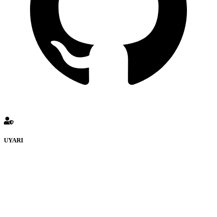
UYARI
defenceturk Forumuna eklenen ve farklı sitelere yönlendiren
bağlantı adreslerinden (linklerden) www.defenceturk.com sorumlu
tutulamaz. İnternet sitemizde, kaynak ya da bağlantı adresi(link)
göstermeksizin izinsiz bir şekilde yapılan her türlü haber ve bilgi
paylaşımı yasaktır. Forumumuzda izinsiz ve kaynak göstermeksizin
yapılan haber ve bilgi paylaşımlarından sadece eylemi gerçekleştiren
kişi sorumludur. Bu durumun mağduriyet yaratması hâlinde hak