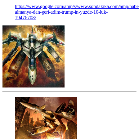
https://www.google.com/amp/s/www.sondakika.com/amp/habe
almanya-dan-geri-adim-trump-in-yuzde-10-luk-
19476708/