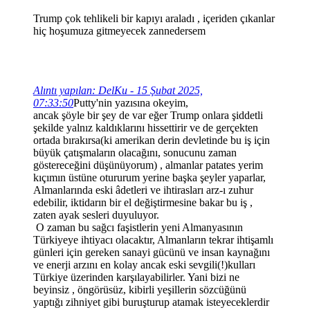
Trump çok tehlikeli bir kapıyı araladı , içeriden çıkanlar
hiç hoşumuza gitmeyecek zannedersem
Alıntı yapılan: DelKu - 15 Şubat 2025,
07:33:50
Putty'nin yazısına okeyim,
ancak şöyle bir şey de var eğer Trump onlara şiddetli
şekilde yalnız kaldıklarını hissettirir ve de gerçekten
ortada bırakırsa(ki amerikan derin devletinde bu iş için
büyük çatışmaların olacağını, sonucunu zaman
göstereceğini düşünüyorum) , almanlar patates yerim
kıçımın üstüne otururum yerine başka şeyler yaparlar,
Almanlarında eski âdetleri ve ihtirasları arz-ı zuhur
edebilir, iktidarın bir el değiştirmesine bakar bu iş ,
zaten ayak sesleri duyuluyor.
O zaman bu sağcı faşistlerin yeni Almanyasının
Türkiyeye ihtiyacı olacaktır, Almanların tekrar ihtişamlı
günleri için gereken sanayi gücünü ve insan kaynağını
ve enerji arzını en kolay ancak eski sevgili(!)kulları
Türkiye üzerinden karşılayabilirler. Yani bizi ne
beyinsiz , öngörüsüz, kibirli yeşillerin sözcüğünü
yaptığı zihniyet gibi buruşturup atamak isteyeceklerdir