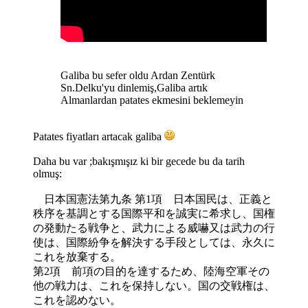
Galiba bu sefer oldu Ardan Zentürk
Sn.Delku'yu dinlemiş,Galiba artık
Almanlardan patates ekmesini beklemeyin
Patates fiyatları artacak galiba
Daha bu var ;bakışmışız ki bir gecede bu da tarih
olmuş:
日本国憲法第九条 第1項 日本国民は、正義と
秩序を基調とする国際平和を誠実に希求し、国権
の発動たる戦争と、武力による威嚇又は武力の行
使は、国際紛争を解決する手段としては、永久に
これを放棄する。
第2項 前項の目的を達するため、陸海空軍その
他の戦力は、これを保持しない。国の交戦権は、
これを認めない。