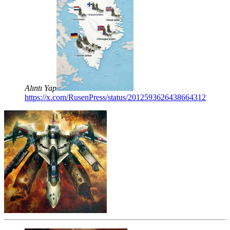
Alıntı Yap
https://x.com/RusenPress/status/2012593626438664312