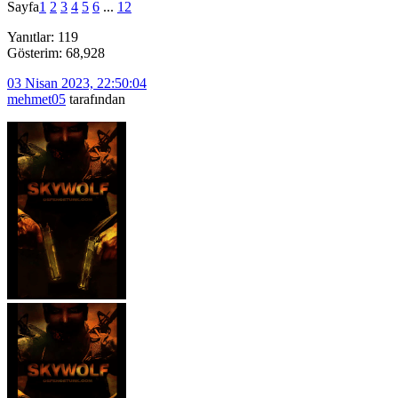
Sayfa
1
2
3
4
5
6
...
12
Yanıtlar: 119
Gösterim: 68,928
03 Nisan 2023, 22:50:04
mehmet05
tarafından