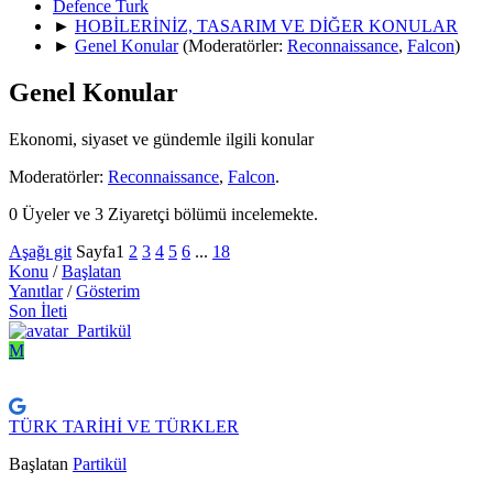
Defence Turk
►
HOBİLERİNİZ, TASARIM VE DİĞER KONULAR
►
Genel Konular
(Moderatörler:
Reconnaissance
,
Falcon
)
Genel Konular
Ekonomi, siyaset ve gündemle ilgili konular
Moderatörler:
Reconnaissance
,
Falcon
.
0 Üyeler ve 3 Ziyaretçi bölümü incelemekte.
Aşağı git
Sayfa
1
2
3
4
5
6
...
18
Konu
/
Başlatan
Yanıtlar
/
Gösterim
Son İleti
M
TÜRK TARİHİ VE TÜRKLER
Başlatan
Partikül