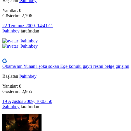
Başlatan
Þahinbey
Yanıtlar: 0
Gösterim: 2,706
22 Temmuz 2009, 14:41:11
Þahinbey
tarafından
Obama'nın Yunan'ı şoka sokan Ege konulu gayri resmi belge girişimi
Başlatan
Þahinbey
Yanıtlar: 0
Gösterim: 2,955
19 Ağustos 2009, 10:03:50
Þahinbey
tarafından