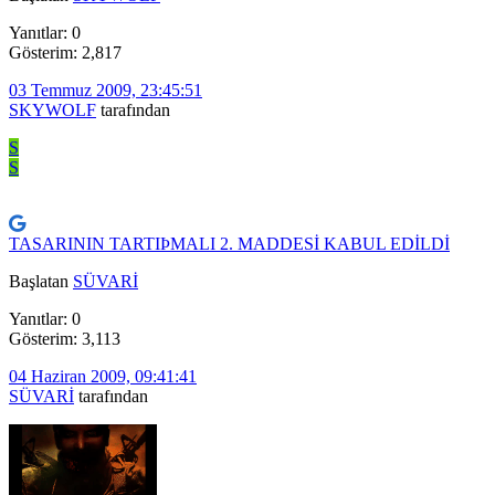
Yanıtlar: 0
Gösterim: 2,817
03 Temmuz 2009, 23:45:51
SKYWOLF
tarafından
S
S
TASARININ TARTIÞMALI 2. MADDESİ KABUL EDİLDİ
Başlatan
SÜVARİ
Yanıtlar: 0
Gösterim: 3,113
04 Haziran 2009, 09:41:41
SÜVARİ
tarafından