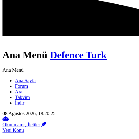
Ana Menü
Defence Turk
Ana Menü
Ana Sayfa
Forum
Ara
Takvim
İndir
08 Ağustos 2026, 18:20:25
Okunmamış İletiler
Yeni Konu