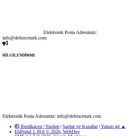
göstermeksizin izinsiz bir şekilde yapılan her türlü haber ve bilgi
paylaşımı yasaktır. Forumumuzda izinsiz ve kaynak göstermeksizin
yapılan haber ve bilgi paylaşımlarından sadece eylemi gerçekleştiren
kişi sorumludur. Bu durumun mağduriyet yaratması hâlinde hak
sahibi olan kişi, kişiler ya da kurumların, bizlerle iletişime geçmesini
ivedilikle rica ederiz.
Elektronik Posta Adresimiz:
info@defenceturk.com
BİLGİLENDİRME
Rom ve medya haber sitesi olarak hizmet veren
www.defenceturk.com'
da, 5651 Sayılı Kanunun 8. Maddesine ve
T.C.K'nın 125. Maddesine göre, yapılan gönderi (konu, yorum)
paylaşımlarının tüm sorumluluğu forum üyelerimize aittir.
defenceturk Forumuna iletilecek olan şikayetler, elektronik posta
adresimize gönderildikten en geç üç (3) iş günü içerisinde, ilgili
kanunlar ve yönetmelikler çerçevesinde tarafımızca incelenerek site
yöneticilerimiz tarafından gereken çalışmaların yapılmasının
ardından ilgili kişi ya da kuruma yazılı açıklama yapılacaktır.
Elektronik Posta Adresimiz: info@defenceturk.com
Replikacep |
Yardım
|
Şartlar ve Kurallar
|
Yukarı git ▲
EhPortal 1.39.6 © 2026, WebDev