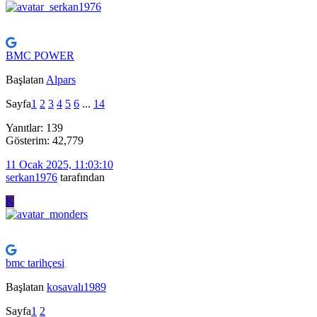
BMC POWER
Başlatan
Alpars
Sayfa
1
2
3
4
5
6
...
14
Yanıtlar: 139
Gösterim: 42,779
11 Ocak 2025, 11:03:10
serkan1976
tarafından
K
bmc tarihçesi
Başlatan
kosavalı1989
Sayfa
1
2