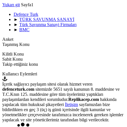
Yukarı git
Sayfa
1
Defence Turk
►
TÜRK SAVUNMA SANAYİ
►
Türk Savunma Sanayi Firmaları
►
BMC
Anket
Taşınmış Konu
Kilitli Konu
Sabit Konu
Takip ettiğiniz konu
Kullanıcı Eylemleri
İçerik sağlayıcı paylaşım sitesi olarak hizmet veren
defenceturk.com
sitemizde 5651 sayılı kanunun 8. maddesine ve
T.C.Knın 125. maddesine göre tüm üyelerimiz yaptıkları
paylaşımlardan kendileri sorumludur.
Replikacep.com
hakkında
yapılacak tüm hukuksal şikayetleri
İletişim
sayfamızdan bize
bildirdikten en geç 3 (üç) iş günü içerisinde ilgili kanunlar ve
yönetmelikler çerçevesinde tarafımızca incelenerek gereken işlemler
yapılacak ve site yöneticilerimiz tarafından bilgi verilecektir.