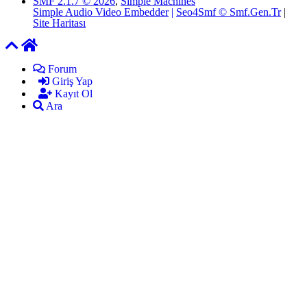
SMF 2.1.7 © 2026
,
Simple Machines
Simple Audio Video Embedder
|
Seo4Smf © Smf.Gen.Tr
|
Site Haritası
Forum
Giriş Yap
Kayıt Ol
Ara