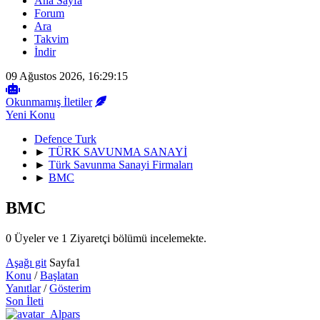
Ana Sayfa
Forum
Ara
Takvim
İndir
09 Ağustos 2026, 16:29:15
Okunmamış İletiler
Yeni Konu
Defence Turk
►
TÜRK SAVUNMA SANAYİ
►
Türk Savunma Sanayi Firmaları
►
BMC
BMC
0 Üyeler ve 1 Ziyaretçi bölümü incelemekte.
Aşağı git
Sayfa
1
Konu
/
Başlatan
Yanıtlar
/
Gösterim
Son İleti