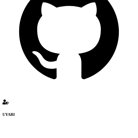
UYARI
defenceturk Forumuna eklenen ve farklı sitelere yönlendiren
bağlantı adreslerinden (linklerden) www.defenceturk.com sorumlu
tutulamaz. İnternet sitemizde, kaynak ya da bağlantı adresi(link)