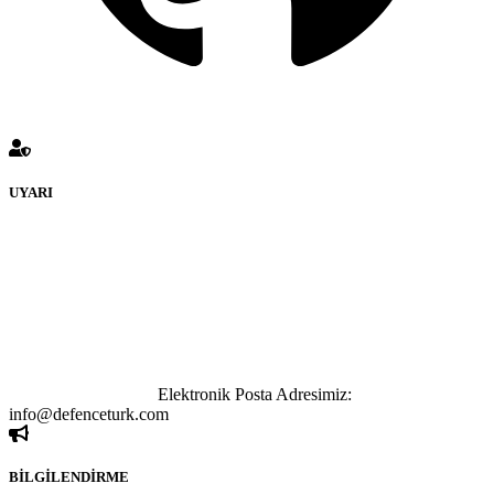
UYARI
defenceturk Forumuna eklenen ve farklı sitelere yönlendiren
bağlantı adreslerinden (linklerden) www.defenceturk.com sorumlu
tutulamaz. İnternet sitemizde, kaynak ya da bağlantı adresi(link)
göstermeksizin izinsiz bir şekilde yapılan her türlü haber ve bilgi
paylaşımı yasaktır. Forumumuzda izinsiz ve kaynak göstermeksizin
yapılan haber ve bilgi paylaşımlarından sadece eylemi gerçekleştiren
kişi sorumludur. Bu durumun mağduriyet yaratması hâlinde hak
sahibi olan kişi, kişiler ya da kurumların, bizlerle iletişime geçmesini
ivedilikle rica ederiz.
Elektronik Posta Adresimiz:
info@defenceturk.com
BİLGİLENDİRME