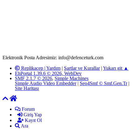
Rom ve medya haber sitesi olarak hizmet veren
www.defenceturk.com'
da, 5651 Sayılı Kanunun 8. Maddesine ve
T.C.K'nın 125. Maddesine göre, yapılan gönderi (konu, yorum)
paylaşımlarının tüm sorumluluğu forum üyelerimize aittir.
defenceturk Forumuna iletilecek olan şikayetler, elektronik posta
adresimize gönderildikten en geç üç (3) iş günü içerisinde, ilgili
kanunlar ve yönetmelikler çerçevesinde tarafımızca incelenerek site
yöneticilerimiz tarafından gereken çalışmaların yapılmasının
ardından ilgili kişi ya da kuruma yazılı açıklama yapılacaktır.
Elektronik Posta Adresimiz: info@defenceturk.com
Replikacep |
Yardım
|
Şartlar ve Kurallar
|
Yukarı git ▲
EhPortal 1.39.6 © 2026, WebDev
SMF 2.1.7 © 2026
,
Simple Machines
Simple Audio Video Embedder
|
Seo4Smf © Smf.Gen.Tr
|
Site Haritası
Forum
Giriş Yap
Kayıt Ol
Ara