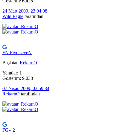
Gösterim: 6,426
24 Mart 2009, 23:04:08
Wild Eagle
tarafından
FN Five-seveN
Başlatan
RekarnO
Yanıtlar: 1
Gösterim: 9,038
07 Nisan 2009, 03:59:34
RekarnO
tarafından
FG-42