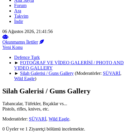
Ana Sayfa
Forum
Ara
Takvim
İndir
06 Ağustos 2026, 21:41:56
Okunmamış İletiler
Yeni Konu
Defence Turk
►
FOTOĞRAF VE VİDEO GALERİSİ / PHOTO AND
VIDEO GALLERY
►
Silah Galerisi / Guns Gallery
(Moderatörler:
SÜVARİ
,
Wild Eagle
)
Silah Galerisi / Guns Gallery
Tabancalar, Tüfekler, Bıçaklar vs...
Pistols, rifles, knives, etc.
Moderatörler:
SÜVARİ
,
Wild Eagle
.
0 Üyeler ve 1 Ziyaretçi bölümü incelemekte.