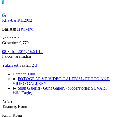
F
Khaybar KH2002
Başlatan
Hawkerx
Yanıtlar: 2
Gösterim: 9,770
08 Şubat 2011, 16:51:12
Falcon
tarafından
Yukarı git
Sayfa
1
2
3
Defence Turk
►
FOTOĞRAF VE VİDEO GALERİSİ / PHOTO AND
VIDEO GALLERY
►
Silah Galerisi / Guns Gallery
(Moderatörler:
SÜVARİ
,
Wild Eagle
)
Anket
Taşınmış Konu
Kilitli Konu