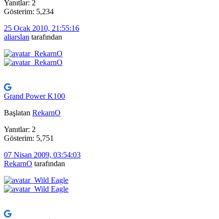
Yanıtlar: 2
Gösterim: 5,234
25 Ocak 2010, 21:55:16
aliarslan
tarafından
Grand Power K100
Başlatan
RekarnO
Yanıtlar: 2
Gösterim: 5,751
07 Nisan 2009, 03:54:03
RekarnO
tarafından