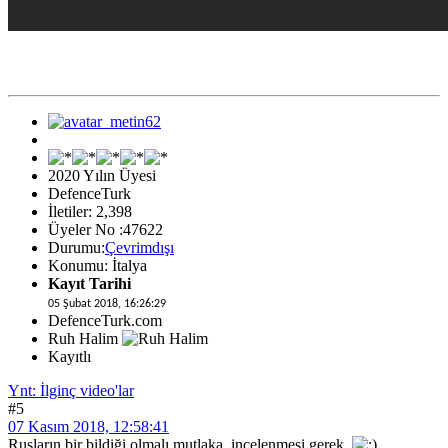
2020 Yılın Üyesi
DefenceTurk
İletiler: 2,398
Üyeler No :47622
Durumu:
Çevrimdışı
Konumu: İtalya
Kayıt Tarihi
05 Şubat 2018, 16:26:29
DefenceTurk.com
Ruh Halim
Kayıtlı
Ynt: İlginç video'lar
#5
07 Kasım 2018, 12:58:41
Rusların bir bildiği olmalı mutlaka ,incelenmesi gerek.