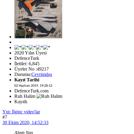
2020 Yılın Üyesi
DefenceTurk
İletiler: 6,845
Üyeler No :49217
Durumu:
Çevrimdışı
Kayıt Tarihi
02 Haziran 2019, 19:26:12
DefenceTurk.com
Ruh Halim
Kayıtlı
Ynt: İlginç video'lar
#7
30 Ekim 2020, 14:52:33
Alıntı Yap