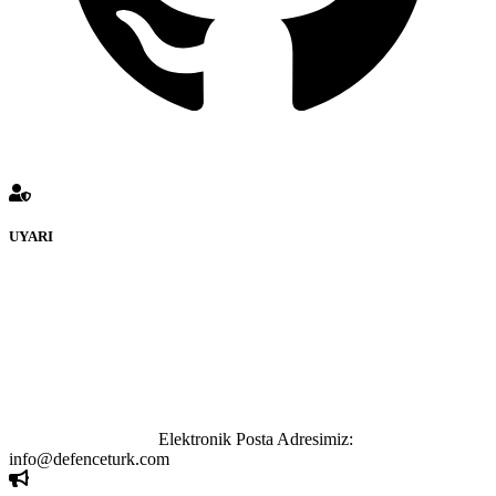
UYARI
defenceturk Forumuna eklenen ve farklı sitelere yönlendiren
bağlantı adreslerinden (linklerden) www.defenceturk.com sorumlu
tutulamaz. İnternet sitemizde, kaynak ya da bağlantı adresi(link)
göstermeksizin izinsiz bir şekilde yapılan her türlü haber ve bilgi
paylaşımı yasaktır. Forumumuzda izinsiz ve kaynak göstermeksizin
yapılan haber ve bilgi paylaşımlarından sadece eylemi gerçekleştiren
kişi sorumludur. Bu durumun mağduriyet yaratması hâlinde hak
sahibi olan kişi, kişiler ya da kurumların, bizlerle iletişime geçmesini
ivedilikle rica ederiz.
Elektronik Posta Adresimiz:
info@defenceturk.com