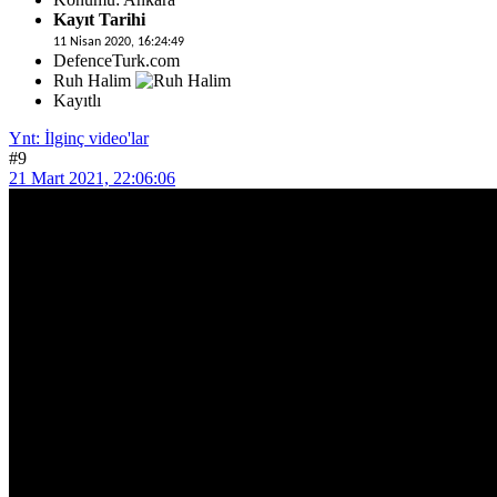
Kayıt Tarihi
11 Nisan 2020, 16:24:49
DefenceTurk.com
Ruh Halim
Kayıtlı
Ynt: İlginç video'lar
#9
21 Mart 2021, 22:06:06