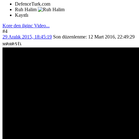
DefenceTurk.com
Ruh Halim
Kayıtlı
Kore den ilginc Video...
#4
29 Aralık 2015, 18:45:19
Son düzenlenme
: 12 Mart 2016, 22:49:29
мคяครℓเ