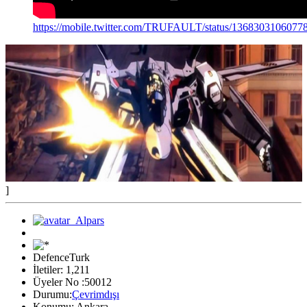
https://mobile.twitter.com/TRUFAULT/status/1368303106077
]
DefenceTurk
İletiler: 1,211
Üyeler No :50012
Durumu:
Çevrimdışı
Konumu: Ankara