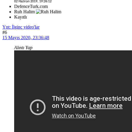
02 Haziran 2019, 19:26:12
DefenceTurk.com
Ruh Halim
Kayıtlı
Ynt: İlginç video'lar
#6
15 Mayıs 2020, 23:36:48
Alıntı Yap