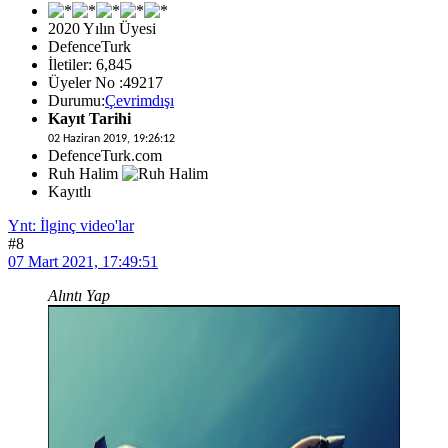
2020 Yılın Üyesi
DefenceTurk
İletiler: 6,845
Üyeler No :49217
Durumu:
Çevrimdışı
Kayıt Tarihi
02 Haziran 2019, 19:26:12
DefenceTurk.com
Ruh Halim
Kayıtlı
Ynt: İlginç video'lar
#8
07 Mart 2021, 17:49:51
Alıntı Yap