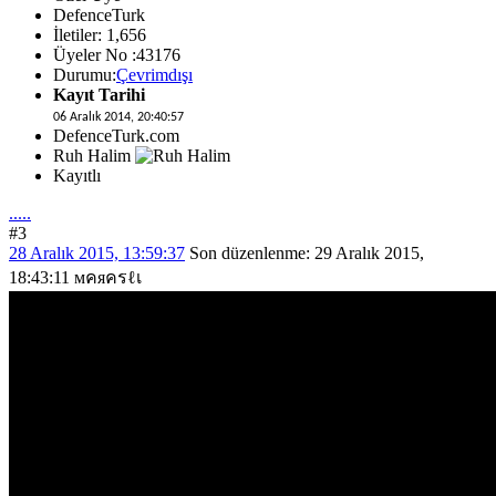
DefenceTurk
İletiler: 1,656
Üyeler No :43176
Durumu:
Çevrimdışı
Kayıt Tarihi
06 Aralık 2014, 20:40:57
DefenceTurk.com
Ruh Halim
Kayıtlı
.....
#3
28 Aralık 2015, 13:59:37
Son düzenlenme
: 29 Aralık 2015,
18:43:11 мคяครℓเ