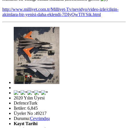
http://www.milliyet.com.tr/Milliyet-Tv/nevidyo/video-izle/cilgin-
akimlara-bir-yenisi-daha-eklendi-7DIyQwTlYSik.html
2020 Yılın Üyesi
DefenceTurk
İletiler: 6,845
Üyeler No :49217
Durumu:
Çevrimdışı
Kayıt Tarihi