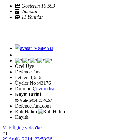
Gösterim 10,593
Videolar
11 Yanıtlar
Özel Üye
DefenceTurk
İletiler: 1,656
Üyeler No :43176
Durumu:
Çevrimdışı
Kayıt Tarihi
06 Aralık 2014, 20:40:57
DefenceTurk.com
Ruh Halim
Kayıtlı
Ynt: İlginç video'lar
#1
29 Aralık 2014, 23:58:36