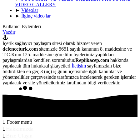
VIDEO GALLERY
►
Videolar
►
İlginç video'lar
Kullanıcı Eylemleri
Yazdır
İçerik sağlayıcı paylaşım sitesi olarak hizmet veren
defenceturk.com
sitemizde 5651 sayılı kanunun 8. maddesine ve
T.C.Knın 125. maddesine göre tüm üyelerimiz yaptıkları
paylaşımlardan kendileri sorumludur.
Replikacep.com
hakkında
yapılacak tüm hukuksal şikayetleri
İletişim
sayfamızdan bize
bildirdikten en geç 3 (üç) iş günü içerisinde ilgili kanunlar ve
yönetmelikler çerçevesinde tarafımızca incelenerek gereken işlemler
yapılacak ve site yöneticilerimiz tarafından bilgi verilecektir.
Footer menü
Hakkımızda
Bize Ulaşın