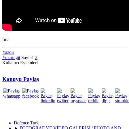
fırla
Yazdır
Yukarı git
Sayfa
1
2
Kullanıcı Eylemleri
Konuyu Paylaş
Defence Turk
►
FOTOĞRAF VE VİDEO GALERİSİ / PHOTO AND