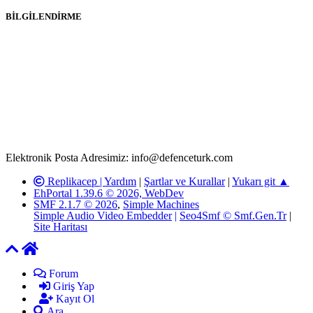
BİLGİLENDİRME
Rom ve medya haber sitesi olarak hizmet veren
www.defenceturk.com'
da, 5651 Sayılı Kanunun 8. Maddesine ve
T.C.K'nın 125. Maddesine göre, yapılan gönderi (konu, yorum)
paylaşımlarının tüm sorumluluğu forum üyelerimize aittir.
defenceturk Forumuna iletilecek olan şikayetler, elektronik posta
adresimize gönderildikten en geç üç (3) iş günü içerisinde, ilgili
kanunlar ve yönetmelikler çerçevesinde tarafımızca incelenerek site
yöneticilerimiz tarafından gereken çalışmaların yapılmasının
ardından ilgili kişi ya da kuruma yazılı açıklama yapılacaktır.
Elektronik Posta Adresimiz: info@defenceturk.com
Replikacep |
Yardım
|
Şartlar ve Kurallar
|
Yukarı git ▲
EhPortal 1.39.6 © 2026, WebDev
SMF 2.1.7 © 2026
,
Simple Machines
Simple Audio Video Embedder
|
Seo4Smf © Smf.Gen.Tr
|
Site Haritası
Forum
Giriş Yap
Kayıt Ol
Ara