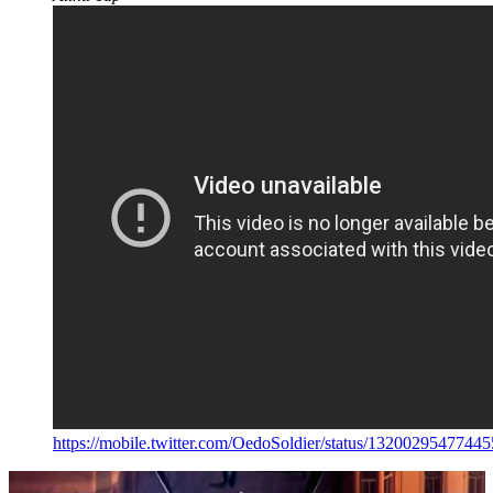
https://mobile.twitter.com/OedoSoldier/status/1320029547744