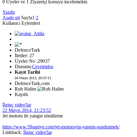
0 Üyeler ve 1 Ziyaretçi konuyu incelemekte.
Yazdır
Aşağı git
Sayfa
1
2
Kullanıcı Eylemleri
DefenceTurk
İletiler: 27
Üyeler No :29037
Durumu:
Çevrimdışı
Kayıt Tarihi
04 Mayıs 2013, 20:37:11
DefenceTurk.com
Ruh Halim
Kayıtlı
İlginç video'lar
22 Mayıs 2014, 21:23:52
Jet motoru ile yangın söndürme
https://www.59saniye.com/jet-motoruyla-yangin-sondurmek/
Linkback:
İlginç video'lar