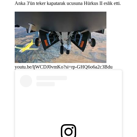
Anka 3'ün teker kapatarak ucusuna Hürkus II eslik etti.
youtu.be/ljWCDJ0vmKo?si=rp-GHQ6o6a2c3Bdu