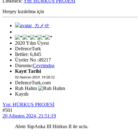
Linkback:
Ynt: HÜRKUŞ PROJESİ
Herşey kızılelma için
2020 Yılın Üyesi
DefenceTurk
İletiler: 6,845
Üyeler No :49217
Durumu:
Çevrimdışı
Kayıt Tarihi
02 Haziran 2019, 19:26:12
DefenceTurk.com
Ruh Halim
Kayıtlı
Ynt: HÜRKUŞ PROJESİ
#501
20 Ağustos 2024, 21:51:19
Alıntı Yap
Anka III Hürkus II ile uctu.