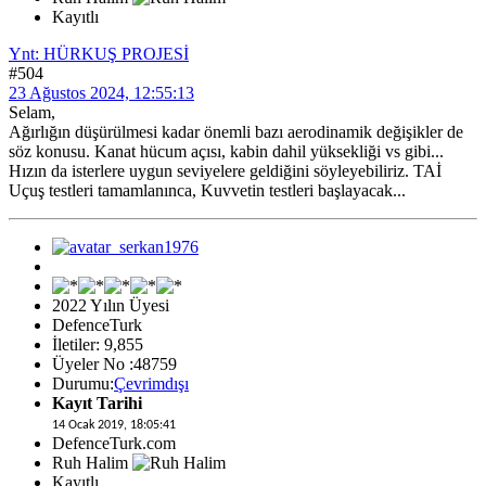
Kayıtlı
Ynt: HÜRKUŞ PROJESİ
#504
23 Ağustos 2024, 12:55:13
Selam,
Ağırlığın düşürülmesi kadar önemli bazı aerodinamik değişikler de
söz konusu. Kanat hücum açısı, kabin dahil yüksekliği vs gibi...
Hızın da isterlere uygun seviyelere geldiğini söyleyebiliriz. TAİ
Uçuş testleri tamamlanınca, Kuvvetin testleri başlayacak...
2022 Yılın Üyesi
DefenceTurk
İletiler: 9,855
Üyeler No :48759
Durumu:
Çevrimdışı
Kayıt Tarihi
14 Ocak 2019, 18:05:41
DefenceTurk.com
Ruh Halim
Kayıtlı