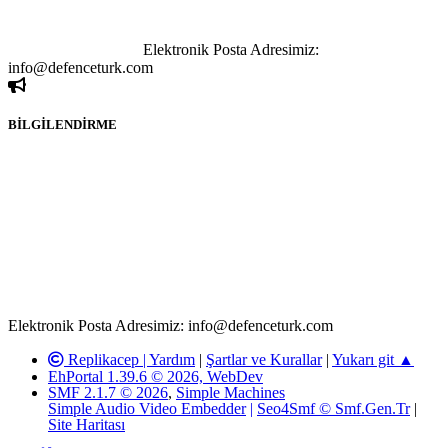
kişi sorumludur. Bu durumun mağduriyet yaratması hâlinde hak
sahibi olan kişi, kişiler ya da kurumların, bizlerle iletişime geçmesini
ivedilikle rica ederiz.
Elektronik Posta Adresimiz:
info@defenceturk.com
BİLGİLENDİRME
Rom ve medya haber sitesi olarak hizmet veren
www.defenceturk.com'
da, 5651 Sayılı Kanunun 8. Maddesine ve
T.C.K'nın 125. Maddesine göre, yapılan gönderi (konu, yorum)
paylaşımlarının tüm sorumluluğu forum üyelerimize aittir.
defenceturk Forumuna iletilecek olan şikayetler, elektronik posta
adresimize gönderildikten en geç üç (3) iş günü içerisinde, ilgili
kanunlar ve yönetmelikler çerçevesinde tarafımızca incelenerek site
yöneticilerimiz tarafından gereken çalışmaların yapılmasının
ardından ilgili kişi ya da kuruma yazılı açıklama yapılacaktır.
Elektronik Posta Adresimiz: info@defenceturk.com
Replikacep |
Yardım
|
Şartlar ve Kurallar
|
Yukarı git ▲
EhPortal 1.39.6 © 2026, WebDev
SMF 2.1.7 © 2026
,
Simple Machines
Simple Audio Video Embedder
|
Seo4Smf © Smf.Gen.Tr
|
Site Haritası