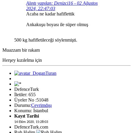
Alıntı yapılan: Denizci16 - 02 Ağustos
2024, 22:47:03
Acaba ne kadar hafiflettik
Ankakuşu boyası ile süper olmuş
500 kg hafifletileceği söylenmişti.
Muazzam bir rakam
Herşey kızılelma için
DefenceTurk
İletiler: 655
Üyeler No :51048
Durumu:
Çevrimdışı
Konumu: İstanbul
Kayıt Tarihi
14 Ekim 2020, 15:28:03
DefenceTurk.com
Ruh Halim