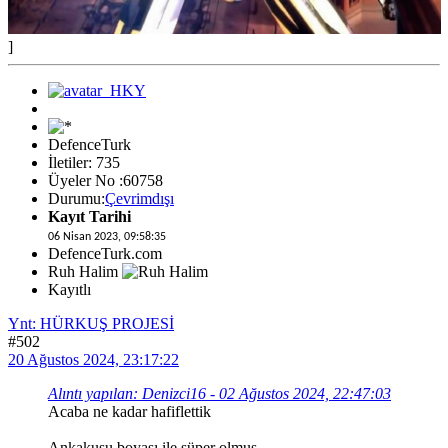
]
DefenceTurk
İletiler: 735
Üyeler No :60758
Durumu:
Çevrimdışı
Kayıt Tarihi
06 Nisan 2023, 09:58:35
DefenceTurk.com
Ruh Halim
Kayıtlı
Ynt: HÜRKUŞ PROJESİ
#502
20 Ağustos 2024, 23:17:22
Alıntı yapılan: Denizci16 - 02 Ağustos 2024, 22:47:03
Acaba ne kadar hafiflettik
Ankakuşu boyası ile süper olmuş