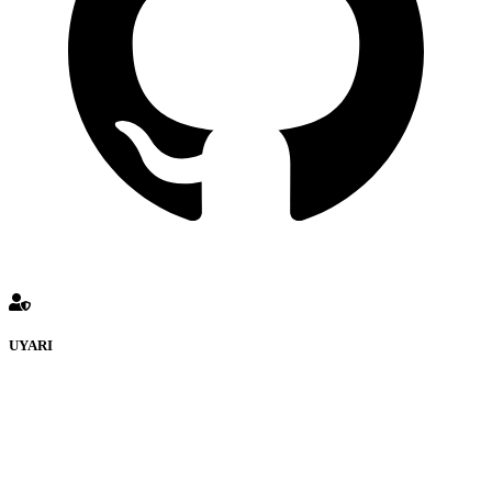
UYARI
defenceturk Forumuna eklenen ve farklı sitelere yönlendiren
bağlantı adreslerinden (linklerden) www.defenceturk.com sorumlu
tutulamaz. İnternet sitemizde, kaynak ya da bağlantı adresi(link)
göstermeksizin izinsiz bir şekilde yapılan her türlü haber ve bilgi
paylaşımı yasaktır. Forumumuzda izinsiz ve kaynak göstermeksizin
yapılan haber ve bilgi paylaşımlarından sadece eylemi gerçekleştiren