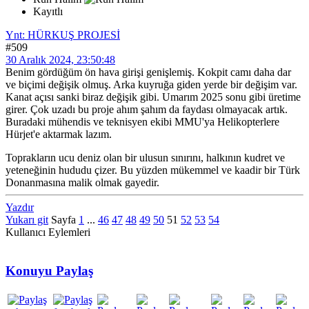
Kayıtlı
Ynt: HÜRKUŞ PROJESİ
#509
30 Aralık 2024, 23:50:48
Benim gördüğüm ön hava girişi genişlemiş. Kokpit camı daha dar
ve biçimi değişik olmuş. Arka kuyruğa giden yerde bir değişim var.
Kanat açısı sanki biraz değişik gibi. Umarım 2025 sonu gibi üretime
girer. Çok uzadı bu proje ahım şahım da faydası olmayacak artık.
Buradaki mühendis ve teknisyen ekibi MMU'ya Helikopterlere
Hürjet'e aktarmak lazım.
Toprakların ucu deniz olan bir ulusun sınırını, halkının kudret ve
yeteneğinin hududu çizer. Bu yüzden mükemmel ve kaadir bir Türk
Donanmasına malik olmak gayedir.
Yazdır
Yukarı git
Sayfa
1
...
46
47
48
49
50
51
52
53
54
Kullanıcı Eylemleri
Konuyu Paylaş