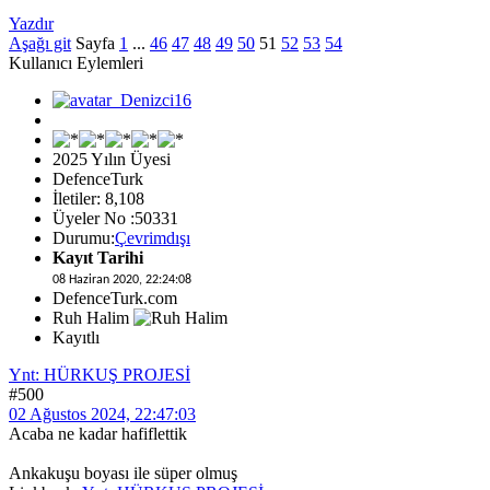
Yazdır
Aşağı git
Sayfa
1
...
46
47
48
49
50
51
52
53
54
Kullanıcı Eylemleri
2025 Yılın Üyesi
DefenceTurk
İletiler: 8,108
Üyeler No :50331
Durumu:
Çevrimdışı
Kayıt Tarihi
08 Haziran 2020, 22:24:08
DefenceTurk.com
Ruh Halim
Kayıtlı
Ynt: HÜRKUŞ PROJESİ
#500
02 Ağustos 2024, 22:47:03
Acaba ne kadar hafiflettik
Ankakuşu boyası ile süper olmuş