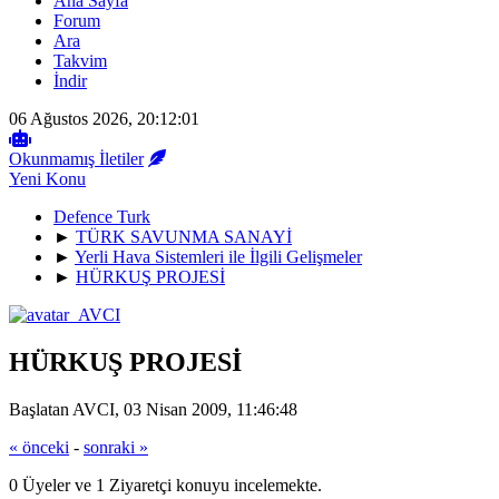
Ana Sayfa
Forum
Ara
Takvim
İndir
06 Ağustos 2026, 20:12:01
Okunmamış İletiler
Yeni Konu
Defence Turk
►
TÜRK SAVUNMA SANAYİ
►
Yerli Hava Sistemleri ile İlgili Gelişmeler
►
HÜRKUŞ PROJESİ
HÜRKUŞ PROJESİ
Başlatan AVCI, 03 Nisan 2009, 11:46:48
« önceki
-
sonraki »
0 Üyeler ve 1 Ziyaretçi konuyu incelemekte.