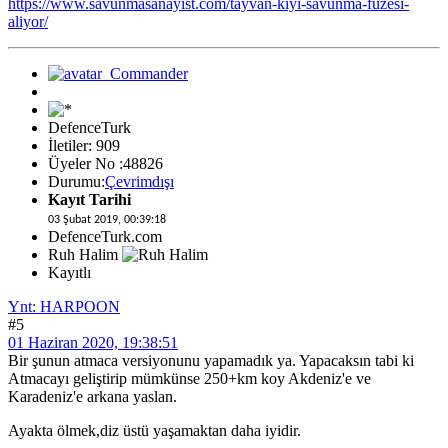
https://www.savunmasanayist.com/tayvan-kiyi-savunma-fuzesi-
aliyor/
DefenceTurk
İletiler: 909
Üyeler No :48826
Durumu:
Çevrimdışı
Kayıt Tarihi
03 Şubat 2019, 00:39:18
DefenceTurk.com
Ruh Halim
Kayıtlı
Ynt: HARPOON
#5
01 Haziran 2020, 19:38:51
Bir şunun atmaca versiyonunu yapamadık ya. Yapacaksın tabi ki
Atmacayı geliştirip mümkünse 250+km koy Akdeniz'e ve
Karadeniz'e arkana yaslan.
Ayakta ölmek,diz üstü yaşamaktan daha iyidir.