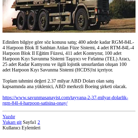
Edinilen bilgiye göre söz konusu satış; 400 adede kadar RGM-84L-
4 Harpoon Blok II Satıhtan Atılan Füze Sistemi, 4 adet RTM-84L-4
Harpoon Blok II Eğitim Füzesi, 411 adet Konteynır, 100 adet
Harpoon Kıyı Savunma Sistemi Taşıyıcı ve Fırlatma (TEL) Aracı,
25 adet Radar Kamyonu ve ilgili lojistik unsurlardan oluşan 100
adet Harpoon Kıyı Savunma Sistemi (HCDS)'ni içeriyor.
Toplam tahmini değeri 2.37 milyar ABD Doları olan satış
kapsamında ana yüklenici, ABD merkezli Boeing şirketi olacak.
https://www.savunmasanayist.com/tayvana-2-37-milyar-dolarlik-
rgm-84l-4-harpoon-satisina-onay/
Yazdır
Yukarı git
Sayfa
1
2
Kullanıcı Eylemleri