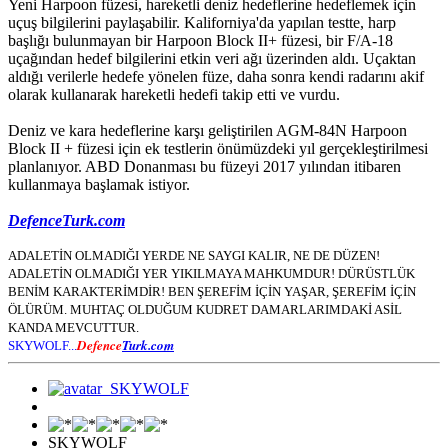
Yeni Harpoon füzesi, hareketli deniz hedeflerine hedeflemek için
uçuş bilgilerini paylaşabilir. Kaliforniya'da yapılan testte, harp
başlığı bulunmayan bir Harpoon Block II+ füzesi, bir F/A-18
uçağından hedef bilgilerini etkin veri ağı üzerinden aldı. Uçaktan
aldığı verilerle hedefe yönelen füze, daha sonra kendi radarını akif
olarak kullanarak hareketli hedefi takip etti ve vurdu.
Deniz ve kara hedeflerine karşı geliştirilen AGM-84N Harpoon
Block II + füzesi için ek testlerin önümüzdeki yıl gerçekleştirilmesi
planlanıyor. ABD Donanması bu füzeyi 2017 yılından itibaren
kullanmaya başlamak istiyor.
DefenceTurk.com
ADALETİN OLMADIĞI YERDE NE SAYGI KALIR, NE DE DÜZEN!
ADALETİN OLMADIĞI YER YIKILMAYA MAHKUMDUR! DÜRÜSTLÜK
BENİM KARAKTERİMDİR! BEN ŞEREFİM İÇİN YAŞAR, ŞEREFİM İÇİN
ÖLÜRÜM. MUHTAÇ OLDUĞUM KUDRET DAMARLARIMDAKİ ASİL
KANDA MEVCUTTUR.
Defence
Turk.com
SKYWOLF...
SKYWOLF