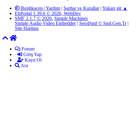
Replikacep |
Yardım
|
Şartlar ve Kurallar
|
Yukarı git ▲
EhPortal 1.39.6 © 2026, WebDev
SMF 2.1.7 © 2026
,
Simple Machines
Simple Audio Video Embedder
|
Seo4Smf © Smf.Gen.Tr
|
Site Haritası
Forum
Giriş Yap
Kayıt Ol
Ara