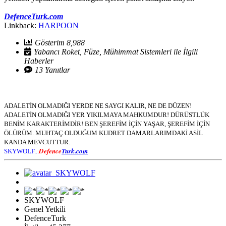
DefenceTurk.com
Linkback:
HARPOON
Gösterim 8,988
Yabancı Roket, Füze, Mühimmat Sistemleri ile İlgili
Haberler
13 Yanıtlar
ADALETİN OLMADIĞI YERDE NE SAYGI KALIR, NE DE DÜZEN!
ADALETİN OLMADIĞI YER YIKILMAYA MAHKUMDUR! DÜRÜSTLÜK
BENİM KARAKTERİMDİR! BEN ŞEREFİM İÇİN YAŞAR, ŞEREFİM İÇİN
ÖLÜRÜM. MUHTAÇ OLDUĞUM KUDRET DAMARLARIMDAKİ ASİL
KANDA MEVCUTTUR.
Defence
Turk.com
SKYWOLF...
SKYWOLF
Genel Yetkili
DefenceTurk