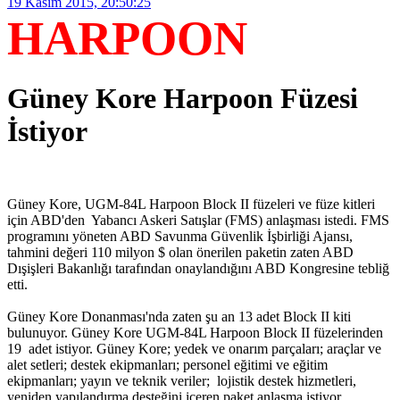
19 Kasım 2015, 20:50:25
HARPOON
Güney Kore Harpoon Füzesi
İstiyor
Güney Kore, UGM-84L Harpoon Block II füzeleri ve füze kitleri
için ABD'den Yabancı Askeri Satışlar (FMS) anlaşması istedi. FMS
programını yöneten ABD Savunma Güvenlik İşbirliği Ajansı,
tahmini değeri 110 milyon $ olan önerilen paketin zaten ABD
Dışişleri Bakanlığı tarafından onaylandığını ABD Kongresine tebliğ
etti.
Güney Kore Donanması'nda zaten şu an 13 adet Block II kiti
bulunuyor. Güney Kore UGM-84L Harpoon Block II füzelerinden
19 adet istiyor. Güney Kore; yedek ve onarım parçaları; araçlar ve
alet setleri; destek ekipmanları; personel eğitimi ve eğitim
ekipmanları; yayın ve teknik veriler; lojistik destek hizmetleri,
yeniden yapılandırma desteğini içeren paket anlaşma istiyor.