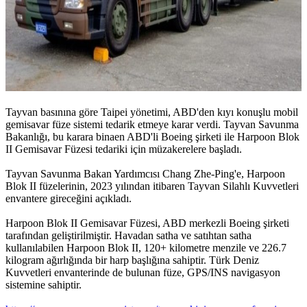
Tayvan basınına göre Taipei yönetimi, ABD'den kıyı konuşlu mobil
gemisavar füze sistemi tedarik etmeye karar verdi. Tayvan Savunma
Bakanlığı, bu karara binaen ABD'li Boeing şirketi ile Harpoon Blok
II Gemisavar Füzesi tedariki için müzakerelere başladı.
Tayvan Savunma Bakan Yardımcısı Chang Zhe-Ping'e, Harpoon
Blok II füzelerinin, 2023 yılından itibaren Tayvan Silahlı Kuvvetleri
envantere gireceğini açıkladı.
Harpoon Blok II Gemisavar Füzesi, ABD merkezli Boeing şirketi
tarafından geliştirilmiştir. Havadan satha ve satıhtan satha
kullanılabilen Harpoon Blok II, 120+ kilometre menzile ve 226.7
kilogram ağırlığında bir harp başlığına sahiptir. Türk Deniz
Kuvvetleri envanterinde de bulunan füze, GPS/INS navigasyon
sistemine sahiptir.