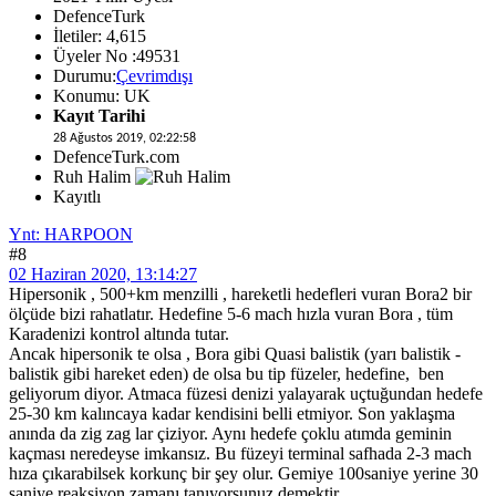
DefenceTurk
İletiler: 4,615
Üyeler No :49531
Durumu:
Çevrimdışı
Konumu: UK
Kayıt Tarihi
28 Ağustos 2019, 02:22:58
DefenceTurk.com
Ruh Halim
Kayıtlı
Ynt: HARPOON
#8
02 Haziran 2020, 13:14:27
Hipersonik , 500+km menzilli , hareketli hedefleri vuran Bora2 bir
ölçüde bizi rahatlatır. Hedefine 5-6 mach hızla vuran Bora , tüm
Karadenizi kontrol altında tutar.
Ancak hipersonik te olsa , Bora gibi Quasi balistik (yarı balistik -
balistik gibi hareket eden) de olsa bu tip füzeler, hedefine, ben
geliyorum diyor. Atmaca füzesi denizi yalayarak uçtuğundan hedefe
25-30 km kalıncaya kadar kendisini belli etmiyor. Son yaklaşma
anında da zig zag lar çiziyor. Aynı hedefe çoklu atımda geminin
kaçması neredeyse imkansız. Bu füzeyi terminal safhada 2-3 mach
hıza çıkarabilsek korkunç bir şey olur. Gemiye 100saniye yerine 30
saniye reaksiyon zamanı tanıyorsunuz demektir.