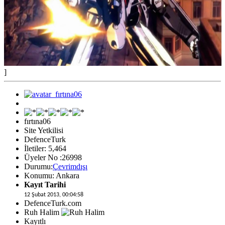
]
fırtına06
Site Yetkilisi
DefenceTurk
İletiler: 5,464
Üyeler No :26998
Durumu:
Çevrimdışı
Konumu: Ankara
Kayıt Tarihi
12 Şubat 2013, 00:04:58
DefenceTurk.com
Ruh Halim
Kayıtlı