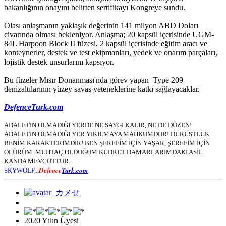
bakanlığının onayını belirten sertifikayı Kongreye sundu.
Olası anlaşmanın yaklaşık değerinin 141 milyon ABD Doları
civarında olması bekleniyor. Anlaşma; 20 kapsül içerisinde UGM-
84L Harpoon Block II füzesi, 2 kapsül içerisinde eğitim aracı ve
konteynerler, destek ve test ekipmanları, yedek ve onarım parçaları,
lojistik destek unsurlarını kapsıyor.
Bu füzeler Mısır Donanması'nda görev yapan Type 209
denizaltılarının yüzey savaş yeteneklerine katkı sağlayacaklar.
DefenceTurk.com
ADALETİN OLMADIĞI YERDE NE SAYGI KALIR, NE DE DÜZEN!
ADALETİN OLMADIĞI YER YIKILMAYA MAHKUMDUR! DÜRÜSTLÜK
BENİM KARAKTERİMDİR! BEN ŞEREFİM İÇİN YAŞAR, ŞEREFİM İÇİN
ÖLÜRÜM. MUHTAÇ OLDUĞUM KUDRET DAMARLARIMDAKİ ASİL
KANDA MEVCUTTUR.
Defence
Turk.com
SKYWOLF...
2020 Yılın Üyesi