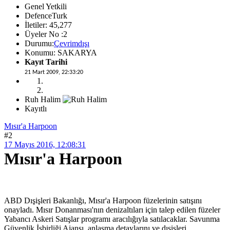
Genel Yetkili
DefenceTurk
İletiler: 45,277
Üyeler No :2
Durumu:
Çevrimdışı
Konumu: SAKARYA
Kayıt Tarihi
21 Mart 2009, 22:33:20
Ruh Halim
Kayıtlı
Mısır'a Harpoon
#2
17 Mayıs 2016, 12:08:31
Mısır'a Harpoon
ABD Dışişleri Bakanlığı, Mısır'a Harpoon füzelerinin satışını
onayladı. Mısır Donanması'nın denizaltıları için talep edilen füzeler
Yabancı Askeri Satışlar programı aracılığıyla satılacaklar. Savunma
Güvenlik İşbirliği Ajansı, anlaşma detaylarını ve dışişleri