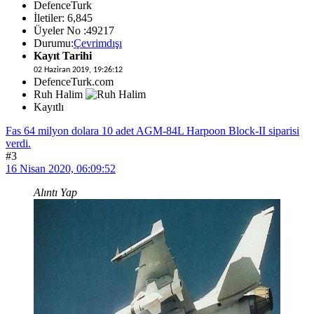
DefenceTurk
İletiler: 6,845
Üyeler No :49217
Durumu:
Çevrimdışı
Kayıt Tarihi
02 Haziran 2019, 19:26:12
DefenceTurk.com
Ruh Halim
Kayıtlı
Fas 64 milyon dolara 10 adet AGM-84L Harpoon Block-II siparisi
verdi.
#3
16 Nisan 2020, 06:09:52
Alıntı Yap