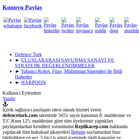
Konuyu Paylaş
Defence Turk
►
ULUSLARARASI SAVUNMA SANAYİ VE
STRATEJİK DEĞERLENDİRMELER
►
Yabancı Roket, Füze, Mühimmat Sistemleri ile İlgili
Haberler
►
HARPOON
Kullanıcı Eylemleri
Yazdır
İçerik sağlayıcı paylaşım sitesi olarak hizmet veren
defenceturk.com
sitemizde 5651 sayılı kanunun 8. maddesine ve
T.C.Knın 125. maddesine göre tüm üyelerimiz yaptıkları
paylaşımlardan kendileri sorumludur.
Replikacep.com
hakkında
yapılacak tüm hukuksal şikayetleri
İletişim
sayfamızdan bize
bildirdikten en geç 3 (üç) iş günü içerisinde ilgili kanunlar ve