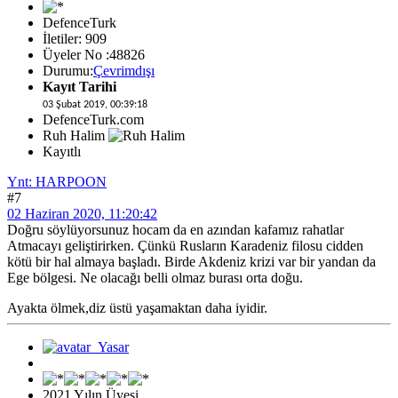
DefenceTurk
İletiler: 909
Üyeler No :48826
Durumu:
Çevrimdışı
Kayıt Tarihi
03 Şubat 2019, 00:39:18
DefenceTurk.com
Ruh Halim
Kayıtlı
Ynt: HARPOON
#7
02 Haziran 2020, 11:20:42
Doğru söylüyorsunuz hocam da en azından kafamız rahatlar
Atmacayı geliştirirken. Çünkü Rusların Karadeniz filosu cidden
kötü bir hal almaya başladı. Birde Akdeniz krizi var bir yandan da
Ege bölgesi. Ne olacağı belli olmaz burası orta doğu.
Ayakta ölmek,diz üstü yaşamaktan daha iyidir.
2021 Yılın Üyesi