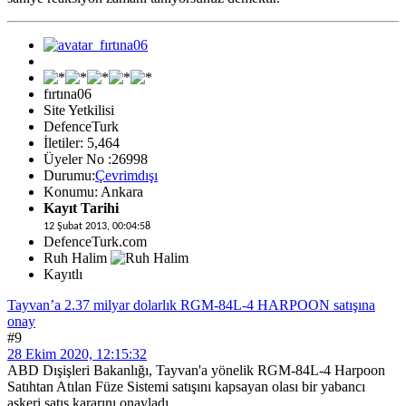
fırtına06
Site Yetkilisi
DefenceTurk
İletiler: 5,464
Üyeler No :26998
Durumu:
Çevrimdışı
Konumu: Ankara
Kayıt Tarihi
12 Şubat 2013, 00:04:58
DefenceTurk.com
Ruh Halim
Kayıtlı
Tayvan’a 2.37 milyar dolarlık RGM-84L-4 HARPOON satışına
onay
#9
28 Ekim 2020, 12:15:32
ABD Dışişleri Bakanlığı, Tayvan'a yönelik RGM-84L-4 Harpoon
Satıhtan Atılan Füze Sistemi satışını kapsayan olası bir yabancı
askeri satış kararını onayladı.