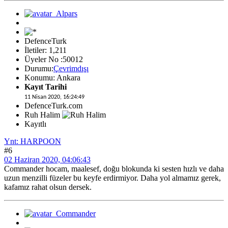
DefenceTurk
İletiler: 1,211
Üyeler No :50012
Durumu:
Çevrimdışı
Konumu: Ankara
Kayıt Tarihi
11 Nisan 2020, 16:24:49
DefenceTurk.com
Ruh Halim
Kayıtlı
Ynt: HARPOON
#6
02 Haziran 2020, 04:06:43
Commander hocam, maalesef, doğu blokunda ki sesten hızlı ve daha
uzun menzilli füzeler bu keyfe erdirmiyor. Daha yol almamız gerek,
kafamız rahat olsun dersek.