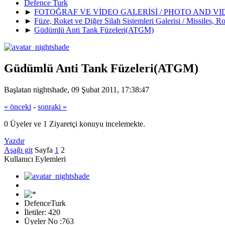
Defence Turk
►
FOTOĞRAF VE VİDEO GALERİSİ / PHOTO AND V
►
Füze, Roket ve Diğer Silah Sistemleri Galerisi / Missiles,
►
Güdümlü Anti Tank Füzeleri(ATGM)
Güdümlü Anti Tank Füzeleri(ATGM)
Başlatan nightshade, 09 Şubat 2011, 17:38:47
« önceki
-
sonraki »
0 Üyeler ve 1 Ziyaretçi konuyu incelemekte.
Yazdır
Aşağı git
Sayfa
1
2
Kullanıcı Eylemleri
DefenceTurk
İletiler: 420
Üyeler No :763