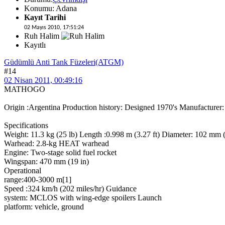
Konumu: Adana
Kayıt Tarihi
02 Mayıs 2010, 17:51:24
Ruh Halim
Kayıtlı
Güdümlü Anti Tank Füzeleri(ATGM)
#14
02 Nisan 2011, 00:49:16
MATHOGO
Origin :Argentina Production history: Designed 1970's Manufacture
Specifications
Weight: 11.3 kg (25 lb) Length :0.998 m (3.27 ft) Diameter: 102 mm (
Warhead: 2.8-kg HEAT warhead
Engine: Two-stage solid fuel rocket
Wingspan: 470 mm (19 in)
Operational
range:400-3000 m[1]
Speed :324 km/h (202 miles/hr) Guidance
system: MCLOS with wing-edge spoilers Launch
platform: vehicle, ground