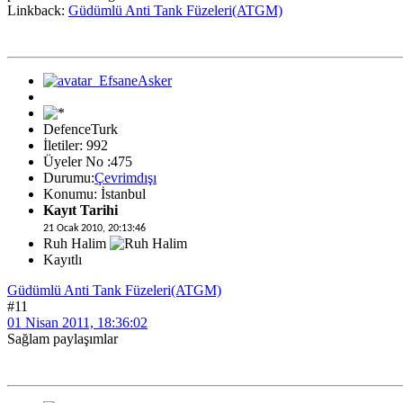
Linkback:
Güdümlü Anti Tank Füzeleri(ATGM)
DefenceTurk
İletiler: 992
Üyeler No :475
Durumu:
Çevrimdışı
Konumu: İstanbul
Kayıt Tarihi
21 Ocak 2010, 20:13:46
Ruh Halim
Kayıtlı
Güdümlü Anti Tank Füzeleri(ATGM)
#11
01 Nisan 2011, 18:36:02
Sağlam paylaşımlar