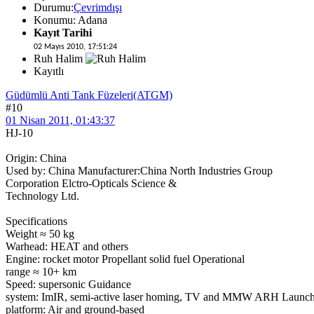
Durumu:
Çevrimdışı
Konumu: Adana
Kayıt Tarihi
02 Mayıs 2010, 17:51:24
Ruh Halim
Kayıtlı
Güdümlü Anti Tank Füzeleri(ATGM)
#10
01 Nisan 2011, 01:43:37
HJ-10
Origin: China
Used by: China Manufacturer:China North Industries Group
Corporation Elctro-Opticals Science &
Technology Ltd.
Specifications
Weight ≈ 50 kg
Warhead: HEAT and others
Engine: rocket motor Propellant solid fuel Operational
range ≈ 10+ km
Speed: supersonic Guidance
system: ImIR, semi-active laser homing, TV and MMW ARH Launc
platform: Air and ground-based