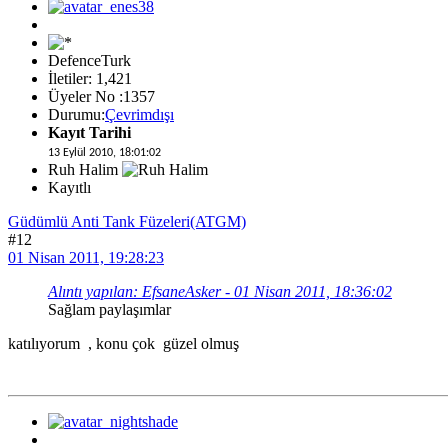
DefenceTurk
İletiler: 1,421
Üyeler No :1357
Durumu:
Çevrimdışı
Kayıt Tarihi
13 Eylül 2010, 18:01:02
Ruh Halim
Kayıtlı
Güdümlü Anti Tank Füzeleri(ATGM)
#12
01 Nisan 2011, 19:28:23
Alıntı yapılan: EfsaneAsker - 01 Nisan 2011, 18:36:02
Sağlam paylaşımlar
katılıyorum , konu çok güzel olmuş