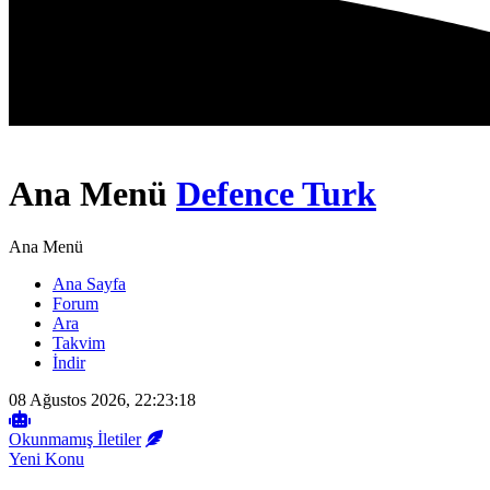
Ana Menü
Defence Turk
Ana Menü
Ana Sayfa
Forum
Ara
Takvim
İndir
08 Ağustos 2026, 22:23:18
Okunmamış İletiler
Yeni Konu