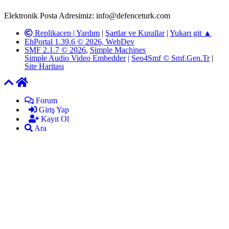
ardından ilgili kişi ya da kuruma yazılı açıklama yapılacaktır.
Elektronik Posta Adresimiz: info@defenceturk.com
Replikacep |
Yardım
|
Şartlar ve Kurallar
|
Yukarı git ▲
EhPortal 1.39.6 © 2026, WebDev
SMF 2.1.7 © 2026
,
Simple Machines
Simple Audio Video Embedder
|
Seo4Smf © Smf.Gen.Tr
|
Site Haritası
Forum
Giriş Yap
Kayıt Ol
Ara