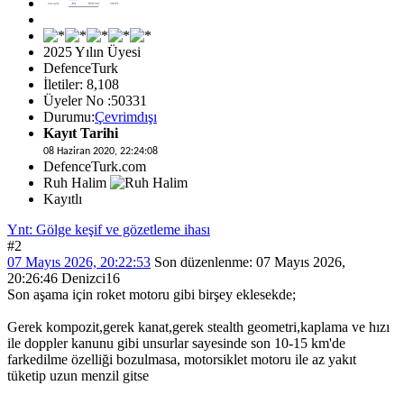
2025 Yılın Üyesi
DefenceTurk
İletiler: 8,108
Üyeler No :50331
Durumu:
Çevrimdışı
Kayıt Tarihi
08 Haziran 2020, 22:24:08
DefenceTurk.com
Ruh Halim
Kayıtlı
Ynt: Gölge keşif ve gözetleme ihası
#2
07 Mayıs 2026, 20:22:53
Son düzenlenme
: 07 Mayıs 2026,
20:26:46 Denizci16
Son aşama için roket motoru gibi birşey eklesekde;
Gerek kompozit,gerek kanat,gerek stealth geometri,kaplama ve hızı
ile doppler kanunu gibi unsurlar sayesinde son 10-15 km'de
farkedilme özelliği bozulmasa, motorsiklet motoru ile az yakıt
tüketip uzun menzil gitse