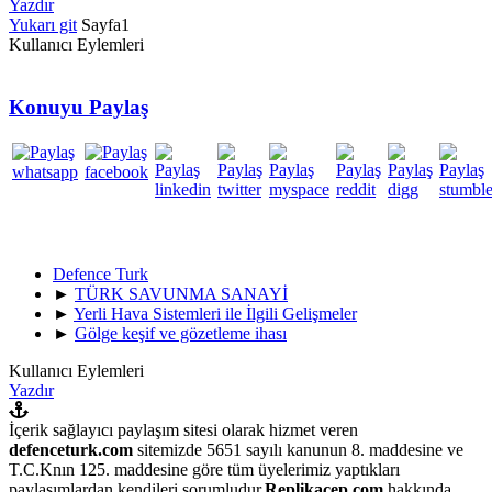
Yazdır
Yukarı git
Sayfa
1
Kullanıcı Eylemleri
Konuyu Paylaş
Defence Turk
►
TÜRK SAVUNMA SANAYİ
►
Yerli Hava Sistemleri ile İlgili Gelişmeler
►
Gölge keşif ve gözetleme ihası
Kullanıcı Eylemleri
Yazdır
İçerik sağlayıcı paylaşım sitesi olarak hizmet veren
defenceturk.com
sitemizde 5651 sayılı kanunun 8. maddesine ve
T.C.Knın 125. maddesine göre tüm üyelerimiz yaptıkları
paylaşımlardan kendileri sorumludur.
Replikacep.com
hakkında