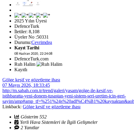
2025 Yılın Üyesi
DefenceTurk
İletiler: 8,108
Üyeler No :50331
Durumu:
Çevrimdışı
Kayıt Tarihi
08 Haziran 2020, 22:24:08
DefenceTurk.com
Ruh Halim
Kayıtlı
Gölge keşif ve gözetleme ihası
07 Mayıs 2026, 18:33:45
http://m.sabah.com.tr/trend/galeri/yasam/golge-ile-kesif-ve-
istihbaratta-yeni-donem-tusastan-yeni-sistem-seri-uretim-icin-geri-
sayim/amp#amp_tf=%251%24s%20adl%C4%B1%20kaynaktan&aoh
Linkback:
Gölge keşif ve gözetleme ihası
Gösterim 552
Yerli Hava Sistemleri ile İlgili Gelişmeler
2 Yanıtlar