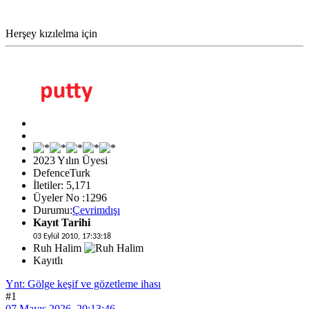
Herşey kızılelma için
2023 Yılın Üyesi
DefenceTurk
İletiler: 5,171
Üyeler No :1296
Durumu:
Çevrimdışı
Kayıt Tarihi
03 Eylül 2010, 17:33:18
Ruh Halim
Kayıtlı
Ynt: Gölge keşif ve gözetleme ihası
#1
07 Mayıs 2026, 20:13:46