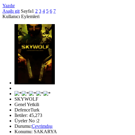
Yazdır
Aşağı git
Sayfa
1
2
3
4
5
6
7
Kullanıcı Eylemleri
SKYWOLF
Genel Yetkili
DefenceTurk
İletiler: 45,273
Üyeler No :2
Durumu:
Çevrimdışı
Konumu: SAKARYA