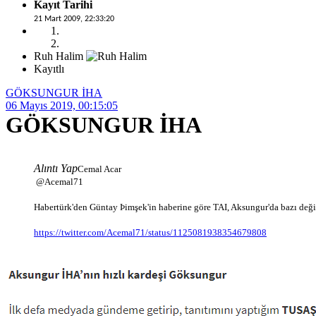
Kayıt Tarihi
21 Mart 2009, 22:33:20
Ruh Halim
Kayıtlı
GÖKSUNGUR İHA
06 Mayıs 2019, 00:15:05
GÖKSUNGUR İHA
Alıntı Yap
Cemal Acar
‏ @Acemal71
Habertürk'den Güntay Þimşek'in haberine göre TAI, Aksungur'da bazı değişi
https://twitter.com/Acemal71/status/1125081938354679808