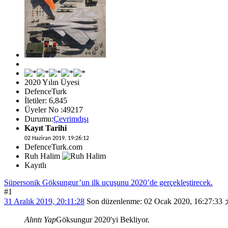
2020 Yılın Üyesi
DefenceTurk
İletiler: 6,845
Üyeler No :49217
Durumu:
Çevrimdışı
Kayıt Tarihi
02 Haziran 2019, 19:26:12
DefenceTurk.com
Ruh Halim
Kayıtlı
Süpersonik Göksungur’un ilk uçuşunu 2020’de gerçekleştirecek.
#1
31 Aralık 2019, 20:11:28
Son düzenlenme
: 02 Ocak 2020, 16:27:
Alıntı Yap
Göksungur 2020'yi Bekliyor.