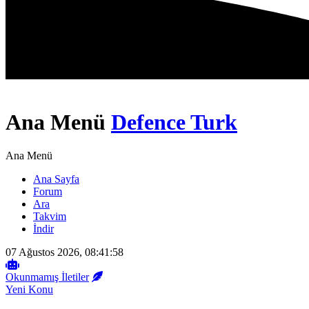
Ana Menü
Defence Turk
Ana Menü
Ana Sayfa
Forum
Ara
Takvim
İndir
07 Ağustos 2026, 08:41:58
Okunmamış İletiler
Yeni Konu