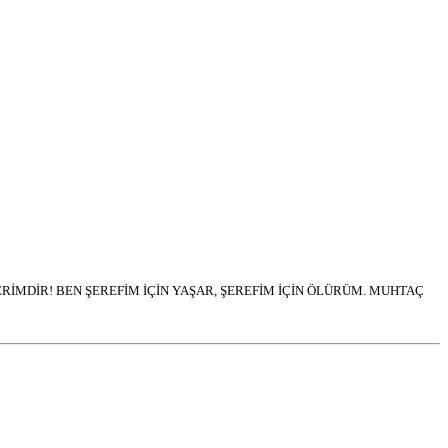
İMDİR! BEN ŞEREFİM İÇİN YAŞAR, ŞEREFİM İÇİN ÖLÜRÜM. MUHTAÇ