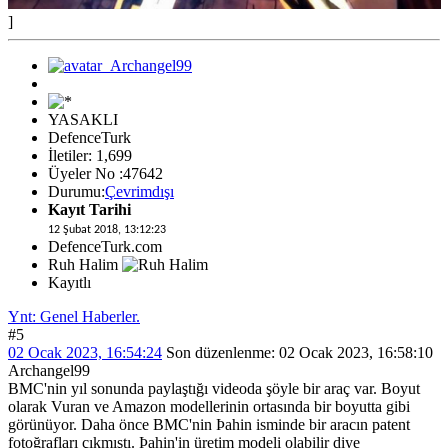
]
YASAKLI
DefenceTurk
İletiler: 1,699
Üyeler No :47642
Durumu:
Çevrimdışı
Kayıt Tarihi
12 Şubat 2018, 13:12:23
DefenceTurk.com
Ruh Halim
Kayıtlı
Ynt: Genel Haberler.
#5
02 Ocak 2023, 16:54:24
Son düzenlenme
: 02 Ocak 2023, 16:58:10
Archangel99
BMC'nin yıl sonunda paylaştığı videoda şöyle bir araç var. Boyut
olarak Vuran ve Amazon modellerinin ortasında bir boyutta gibi
görünüyor. Daha önce BMC'nin Þahin isminde bir aracın patent
fotoğrafları çıkmıştı. Þahin'in üretim modeli olabilir diye