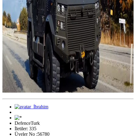
DefenceTurk
İletiler: 335
Üyeler No :56780