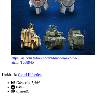
https://aa.com.tr/tr/ekonomi/bmcden-avrupa-
atagi-/1568945
Linkback:
Genel Haberler.
Gösterim 7,404
BMC
6 Yanıtlar