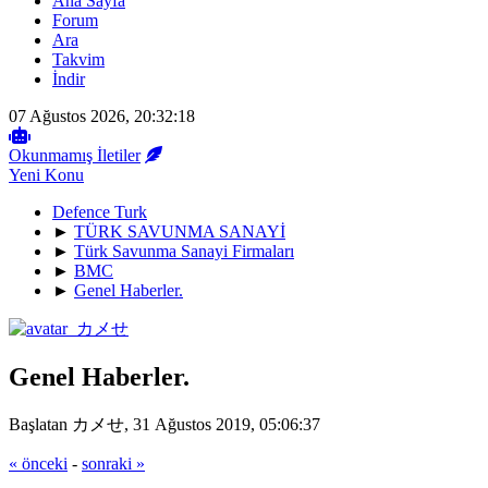
Ana Sayfa
Forum
Ara
Takvim
İndir
07 Ağustos 2026, 20:32:18
Okunmamış İletiler
Yeni Konu
Defence Turk
►
TÜRK SAVUNMA SANAYİ
►
Türk Savunma Sanayi Firmaları
►
BMC
►
Genel Haberler.
Genel Haberler.
Başlatan カメせ, 31 Ağustos 2019, 05:06:37
« önceki
-
sonraki »