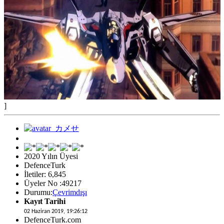
]
2020 Yılın Üyesi
DefenceTurk
İletiler: 6,845
Üyeler No :49217
Durumu:
Çevrimdışı
Kayıt Tarihi
02 Haziran 2019, 19:26:12
DefenceTurk.com