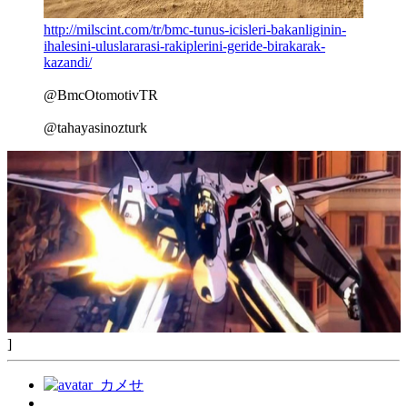
http://milscint.com/tr/bmc-tunus-icisleri-bakanliginin-
ihalesini-uluslararasi-rakiplerini-geride-birakarak-
kazandi/
@BmcOtomotivTR
@tahayasinozturk
]