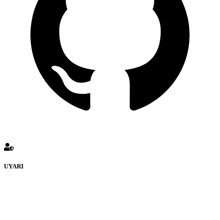
UYARI
defenceturk Forumuna eklenen ve farklı sitelere yönlendiren
bağlantı adreslerinden (linklerden) www.defenceturk.com sorumlu
tutulamaz. İnternet sitemizde, kaynak ya da bağlantı adresi(link)
göstermeksizin izinsiz bir şekilde yapılan her türlü haber ve bilgi