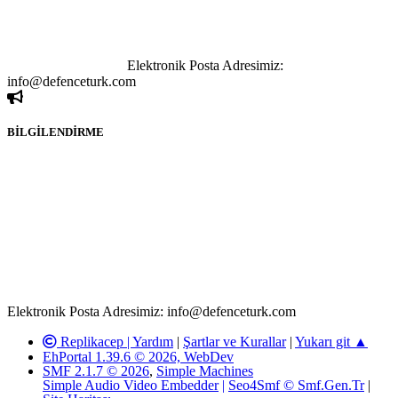
paylaşımı yasaktır. Forumumuzda izinsiz ve kaynak göstermeksizin
yapılan haber ve bilgi paylaşımlarından sadece eylemi gerçekleştiren
kişi sorumludur. Bu durumun mağduriyet yaratması hâlinde hak
sahibi olan kişi, kişiler ya da kurumların, bizlerle iletişime geçmesini
ivedilikle rica ederiz.
Elektronik Posta Adresimiz:
info@defenceturk.com
BİLGİLENDİRME
Rom ve medya haber sitesi olarak hizmet veren
www.defenceturk.com'
da, 5651 Sayılı Kanunun 8. Maddesine ve
T.C.K'nın 125. Maddesine göre, yapılan gönderi (konu, yorum)
paylaşımlarının tüm sorumluluğu forum üyelerimize aittir.
defenceturk Forumuna iletilecek olan şikayetler, elektronik posta
adresimize gönderildikten en geç üç (3) iş günü içerisinde, ilgili
kanunlar ve yönetmelikler çerçevesinde tarafımızca incelenerek site
yöneticilerimiz tarafından gereken çalışmaların yapılmasının
ardından ilgili kişi ya da kuruma yazılı açıklama yapılacaktır.
Elektronik Posta Adresimiz: info@defenceturk.com
Replikacep |
Yardım
|
Şartlar ve Kurallar
|
Yukarı git ▲
EhPortal 1.39.6 © 2026, WebDev
SMF 2.1.7 © 2026
,
Simple Machines
Simple Audio Video Embedder
|
Seo4Smf © Smf.Gen.Tr
|