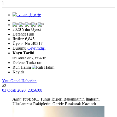
]
2020 Yılın Üyesi
DefenceTurk
İletiler: 6,845
Üyeler No :49217
Durumu:
Çevrimdışı
Kayıt Tarihi
02 Haziran 2019, 19:26:12
DefenceTurk.com
Ruh Halim
Kayıtlı
Ynt: Genel Haberler.
#2
03 Ocak 2020, 23:56:08
Alıntı Yap
BMC, Tunus İçişleri Bakanlığının İhalesini,
Uluslararası Rakiplerini Geride Bırakarak Kazandı.