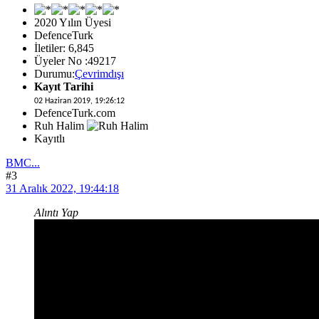
2020 Yılın Üyesi
DefenceTurk
İletiler: 6,845
Üyeler No :49217
Durumu:
Çevrimdışı
Kayıt Tarihi
02 Haziran 2019, 19:26:12
DefenceTurk.com
Ruh Halim
Kayıtlı
BMC...
#3
31 Aralık 2022, 19:44:18
Alıntı Yap