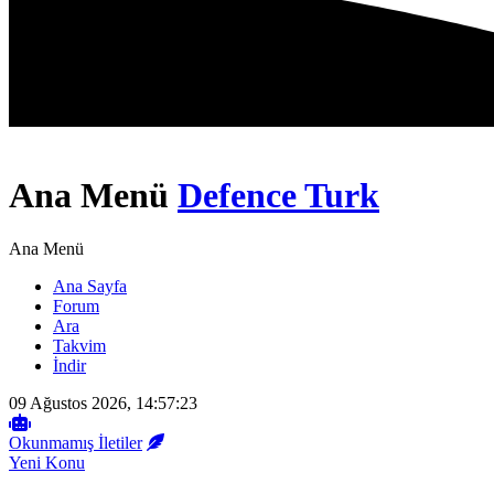
Ana Menü
Defence Turk
Ana Menü
Ana Sayfa
Forum
Ara
Takvim
İndir
09 Ağustos 2026, 14:57:23
Okunmamış İletiler
Yeni Konu