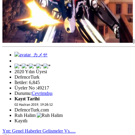
]
2020 Yılın Üyesi
DefenceTurk
İletiler: 6,845
Üyeler No :49217
Durumu:
Çevrimdışı
Kayıt Tarihi
02 Haziran 2019, 19:26:12
DefenceTurk.com
Ruh Halim
Kayıtlı
Ynt: Genel Haberler Gelismeler Vs.....