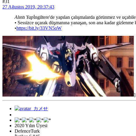
#31
27 Ağustos 2019, 20:37:43
Alıntı Yap
İngiltere'de yapılan çalışmalarda görünmez ve uçabi
• Sessizce uçarak düşmanına yanaşan, son ana kadar gizlenme ka
•
https://bit.ly/33VN5oW
]
2020 Yılın Üyesi
DefenceTurk