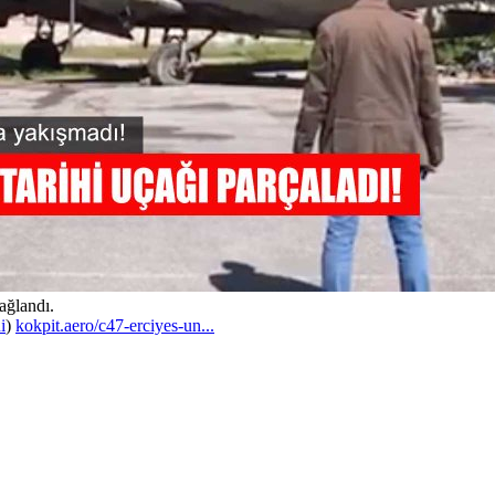
ağlandı.
i
)
kokpit.aero/c47-erciyes-un...