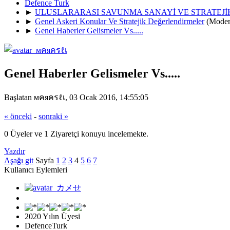
Defence Turk
►
ULUSLARARASI SAVUNMA SANAYİ VE STRATEJ
►
Genel Askeri Konular Ve Stratejik Değerlendirmeler
(Moder
►
Genel Haberler Gelismeler Vs.....
Genel Haberler Gelismeler Vs.....
Başlatan мคяครℓเ, 03 Ocak 2016, 14:55:05
« önceki
-
sonraki »
0 Üyeler ve 1 Ziyaretçi konuyu incelemekte.
Yazdır
Aşağı git
Sayfa
1
2
3
4
5
6
7
Kullanıcı Eylemleri
2020 Yılın Üyesi
DefenceTurk