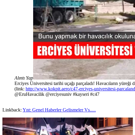
Alıntı Yap
Erciyes Üniversitesi tarihi uçağı parçaladı! Havacıların yüreği d
(link:
http://www.kokpit.aero/c47-erciyes-universitesi-parcaland
@EruHavacilik @erciyesuniv #kayseri #c47
Linkback:
Ynt: Genel Haberler Gelismeler Vs.....