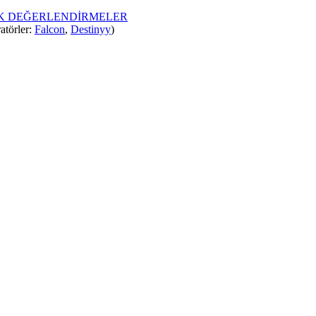
İK DEĞERLENDİRMELER
atörler:
Falcon
,
Destinyy
)