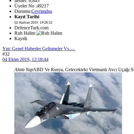
İletiler: 6,845
Üyeler No :49217
Durumu:
Çevrimdışı
Kayıt Tarihi
02 Haziran 2019, 19:26:12
DefenceTurk.com
Ruh Halim
Kayıtlı
Ynt: Genel Haberler Gelismeler Vs.....
#32
04 Ekim 2019, 12:18:44
Alıntı Yap
ABD Ve Rusya, Gelecekteki Vietmanlı Avcı Uçağı Sip