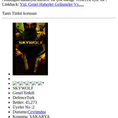
Linkback:
Ynt: Genel Haberler Gelismeler Vs.....
Tanrı Türkü korusun
SKYWOLF
Genel Yetkili
DefenceTurk
İletiler: 45,273
Üyeler No :2
Durumu:
Çevrimdışı
Konumu: SAKARYA