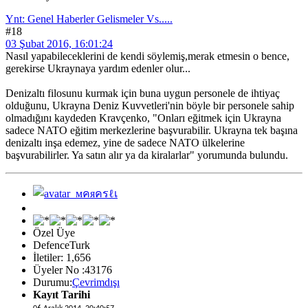
Ynt: Genel Haberler Gelismeler Vs.....
#18
03 Şubat 2016, 16:01:24
Nasıl yapabileceklerini de kendi söylemiş,merak etmesin o bence,
gerekirse Ukraynaya yardım edenler olur...
Denizaltı filosunu kurmak için buna uygun personele de ihtiyaç
olduğunu, Ukrayna Deniz Kuvvetleri'nin böyle bir personele sahip
olmadığını kaydeden Kravçenko, "Onları eğitmek için Ukrayna
sadece NATO eğitim merkezlerine başvurabilir. Ukrayna tek başına
denizaltı inşa edemez, yine de sadece NATO ülkelerine
başvurabilirler. Ya satın alır ya da kiralarlar" yorumunda bulundu.
Özel Üye
DefenceTurk
İletiler: 1,656
Üyeler No :43176
Durumu:
Çevrimdışı
Kayıt Tarihi