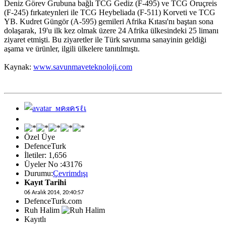
Deniz Görev Grubuna bağlı TCG Gediz (F-495) ve TCG Oruçreis
(F-245) fırkateynleri ile TCG Heybeliada (F-511) Korveti ve TCG
YB. Kudret Güngör (A-595) gemileri Afrika Kıtası'nı baştan sona
dolaşarak, 19'u ilk kez olmak üzere 24 Afrika ülkesindeki 25 limanı
ziyaret etmişti. Bu ziyaretler ile Türk savunma sanayinin geldiği
aşama ve ürünler, ilgili ülkelere tanıtılmıştı.
Kaynak:
www.savunmaveteknoloji.com
Özel Üye
DefenceTurk
İletiler: 1,656
Üyeler No :43176
Durumu:
Çevrimdışı
Kayıt Tarihi
06 Aralık 2014, 20:40:57
DefenceTurk.com
Ruh Halim
Kayıtlı