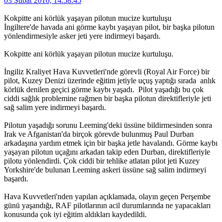
03 Şubat 2016, 14:58:45
Kokpitte ani körlük yaşayan pilotun mucize kurtuluşu
İngiltere'de havada ani görme kaybı yaşayan pilot, bir başka pilotun
yönlendirmesiyle asker jeti yere indirmeyi başardı.
Kokpitte ani körlük yaşayan pilotun mucize kurtuluşu.
İngiliz Kraliyet Hava Kuvvetleri'nde görevli (Royal Air Force) bir
pilot, Kuzey Denizi üzerinde eğitim jetiyle uçuş yaptığı sırada anlık
körlük denilen geçici görme kaybı yaşadı. Pilot yaşadığı bu çok
ciddi sağlık problemine rağmen bir başka pilotun direktifleriyle jeti
sağ salim yere indirmeyi başardı.
Pilotun yaşadığı sorunu Leeming'deki üssüne bildirmesinden sonra
Irak ve Afganistan'da birçok görevde bulunmuş Paul Durban
arkadaşına yardım etmek için bir başka jetle havalandı. Görme kaybı
yaşayan pilotun uçağını arkadan takip eden Durban, direktifleriyle
pilotu yönlendirdi. Çok ciddi bir tehlike atlatan pilot jeti Kuzey
Yorkshire'de bulunan Leeming askeri üssüne sağ salim indirmeyi
başardı.
Hava Kuvvetleri'nden yapılan açıklamada, olayın geçen Perşembe
günü yaşandığı, RAF pilotlarının acil durumlarında ne yapacakları
konusunda çok iyi eğitim aldıkları kaydedildi.