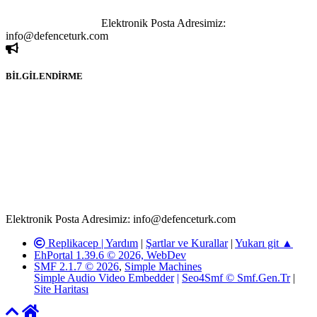
sahibi olan kişi, kişiler ya da kurumların, bizlerle iletişime geçmesini
ivedilikle rica ederiz.
Elektronik Posta Adresimiz:
info@defenceturk.com
BİLGİLENDİRME
Rom ve medya haber sitesi olarak hizmet veren
www.defenceturk.com'
da, 5651 Sayılı Kanunun 8. Maddesine ve
T.C.K'nın 125. Maddesine göre, yapılan gönderi (konu, yorum)
paylaşımlarının tüm sorumluluğu forum üyelerimize aittir.
defenceturk Forumuna iletilecek olan şikayetler, elektronik posta
adresimize gönderildikten en geç üç (3) iş günü içerisinde, ilgili
kanunlar ve yönetmelikler çerçevesinde tarafımızca incelenerek site
yöneticilerimiz tarafından gereken çalışmaların yapılmasının
ardından ilgili kişi ya da kuruma yazılı açıklama yapılacaktır.
Elektronik Posta Adresimiz: info@defenceturk.com
Replikacep |
Yardım
|
Şartlar ve Kurallar
|
Yukarı git ▲
EhPortal 1.39.6 © 2026, WebDev
SMF 2.1.7 © 2026
,
Simple Machines
Simple Audio Video Embedder
|
Seo4Smf © Smf.Gen.Tr
|
Site Haritası