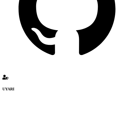
UYARI
defenceturk Forumuna eklenen ve farklı sitelere yönlendiren
bağlantı adreslerinden (linklerden) www.defenceturk.com sorumlu
tutulamaz. İnternet sitemizde, kaynak ya da bağlantı adresi(link)
göstermeksizin izinsiz bir şekilde yapılan her türlü haber ve bilgi
paylaşımı yasaktır. Forumumuzda izinsiz ve kaynak göstermeksizin
yapılan haber ve bilgi paylaşımlarından sadece eylemi gerçekleştiren
kişi sorumludur. Bu durumun mağduriyet yaratması hâlinde hak