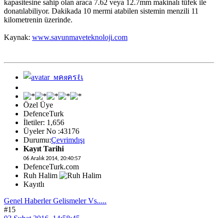
kapasitesine sahip olan araca 7.62 veya 12.7mm makinalı tüfek ile
donatılabiliyor. Dakikada 10 mermi atabilen sistemin menzili 11
kilometrenin üzerinde.
Kaynak:
www.savunmaveteknoloji.com
Özel Üye
DefenceTurk
İletiler: 1,656
Üyeler No :43176
Durumu:
Çevrimdışı
Kayıt Tarihi
06 Aralık 2014, 20:40:57
DefenceTurk.com
Ruh Halim
Kayıtlı
Genel Haberler Gelismeler Vs.....
#15