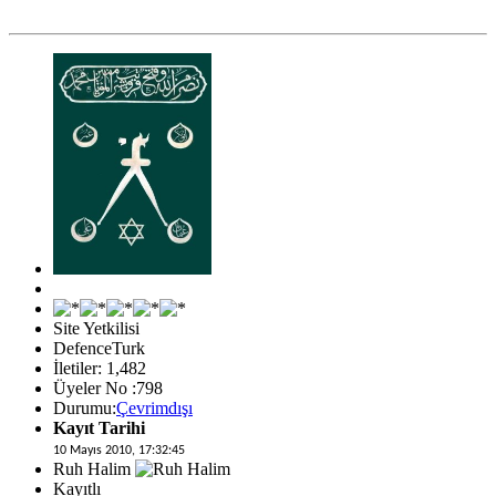
Site Yetkilisi
DefenceTurk
İletiler: 1,482
Üyeler No :798
Durumu:
Çevrimdışı
Kayıt Tarihi
10 Mayıs 2010, 17:32:45
Ruh Halim
Kayıtlı