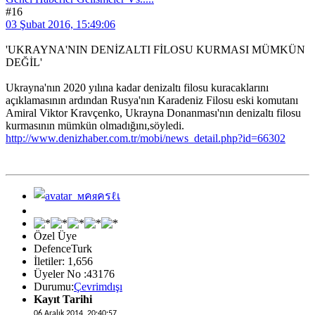
#16
03 Şubat 2016, 15:49:06
'UKRAYNA'NIN DENİZALTI FİLOSU KURMASI MÜMKÜN
DEĞİL'
Ukrayna'nın 2020 yılına kadar denizaltı filosu kuracaklarını
açıklamasının ardından Rusya'nın Karadeniz Filosu eski komutanı
Amiral Viktor Kravçenko, Ukrayna Donanması'nın denizaltı filosu
kurmasının mümkün olmadığını,söyledi.
http://www.denizhaber.com.tr/mobi/news_detail.php?id=66302
Özel Üye
DefenceTurk
İletiler: 1,656
Üyeler No :43176
Durumu:
Çevrimdışı
Kayıt Tarihi
06 Aralık 2014, 20:40:57