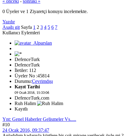
« önceki
-
sonraki »
0 Üyeler ve 1 Ziyaretçi konuyu incelemekte.
Yazdır
Aşağı git
Sayfa
1
2
3
4
5
6
7
Kullanıcı Eylemleri
DefenceTurk
DefenceTurk
İletiler: 112
Üyeler No :45814
Durumu:
Çevrimdışı
Kayıt Tarihi
09 Ocak 2016, 15:33:06
DefenceTurk.com
Ruh Halim
Kayıtlı
Ynt: Genel Haberler Gelismeler Vs.....
#10
24 Ocak 2016, 09:37:47
Anladığım kadarıyla kürtlere bir çok mirage verilecek öyle mi ?