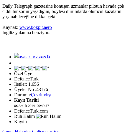
Daily Telegraph gazetesine konuşan uzmanlar pilotun havada çok
ciddi bir sorun yaşadığını, böylesi durumlarda ölümcül kazaların
yaşanabileceğine dikkat çekti.
Kaynak:
www.kokpit.aero
Ingiliz yalanina benziyor..
Özel Üye
DefenceTurk
İletiler: 1,656
Üyeler No :43176
Durumu:
Çevrimdışı
Kayıt Tarihi
06 Aralık 2014, 20:40:57
DefenceTurk.com
Ruh Halim
Kayıtlı
Genel Haberler Gelismeler Vs.....