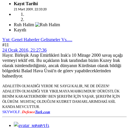
Kayıt Tarihi
21 Mart 2009, 22:33:20
Ruh Halim
Kayıtlı
Ynt: Genel Haberler Gelismeler Vs.....
#11
24 Ocak 2016, 21:27:36
Hayır. Birleşik Arap Emirlikleri Irak'a 10 Mirage 2000 savaş uçağı
vermeyi teklif etti. Bu uçakların Irak tarafından bizim Kuzey Irak
olarak isimlendirdiğimiz, ancak dünyanın Kürdistan olarak bildiği
bölgedeki Balad Hava Üssü'n de görev yapabileceklerinden
bahsediyor.
ADALETİN OLMADIĞI YERDE NE SAYGI KALIR, NE DE DÜZEN!
ADALETİN OLMADIĞI YER YIKILMAYA MAHKUMDUR! DÜRÜSTLÜK
BENİM KARAKTERİMDİR! BEN ŞEREFİM İÇİN YAŞAR, ŞEREFİM İÇİN
ÖLÜRÜM. MUHTAÇ OLDUĞUM KUDRET DAMARLARIMDAKİ ASİL
KANDA MEVCUTTUR.
Defence
Turk.com
SKYWOLF...