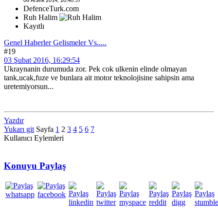
06 Aralık 2014, 20:40:57
DefenceTurk.com
Ruh Halim
Kayıtlı
Genel Haberler Gelismeler Vs.....
#19
03 Şubat 2016, 16:29:54
Ukraynanin durumuda zor. Pek cok ulkenin elinde olmayan
tank,ucak,fuze ve bunlara ait motor teknolojisine sahipsin ama
uretemiyorsun...
Yazdır
Yukarı git
Sayfa
1
2
3
4
5
6
7
Kullanıcı Eylemleri
Konuyu Paylaş