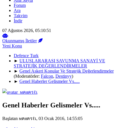
Ana Sayfa
Forum
Ara
Takvim
İndir
07 Ağustos 2026, 05:10:51
Okunmamış İletiler
Yeni Konu
Defence Turk
►
ULUSLARARASI SAVUNMA SANAYİ VE
STRATEJİK DEĞERLENDİRMELER
►
Genel Askeri Konular Ve Stratejik Değerlendirmeler
(Moderatörler:
Falcon
,
Destinyy
)
►
Genel Haberler Gelismeler Vs.....
Genel Haberler Gelismeler Vs.....
Başlatan мคяครℓเ, 03 Ocak 2016, 14:55:05