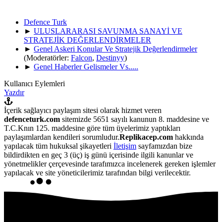
Defence Turk
►
ULUSLARARASI SAVUNMA SANAYİ VE
STRATEJİK DEĞERLENDİRMELER
►
Genel Askeri Konular Ve Stratejik Değerlendirmeler
(Moderatörler:
Falcon
,
Destinyy
)
►
Genel Haberler Gelismeler Vs.....
Kullanıcı Eylemleri
Yazdır
İçerik sağlayıcı paylaşım sitesi olarak hizmet veren
defenceturk.com
sitemizde 5651 sayılı kanunun 8. maddesine ve
T.C.Knın 125. maddesine göre tüm üyelerimiz yaptıkları
paylaşımlardan kendileri sorumludur.
Replikacep.com
hakkında
yapılacak tüm hukuksal şikayetleri
İletişim
sayfamızdan bize
bildirdikten en geç 3 (üç) iş günü içerisinde ilgili kanunlar ve
yönetmelikler çerçevesinde tarafımızca incelenerek gereken işlemler
yapılacak ve site yöneticilerimiz tarafından bilgi verilecektir.