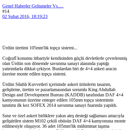
Genel Haberler Gelismeler Vs.....
#14
02 Şubat 2016, 18:19:23
Ürdün üretimi 105mm'lik topçu sistemi...
Coğrafî konumu itibariyle kendisinden güçlü devletlerle çevrelenmiş
olan Ürdün son dönemde savunma sanayi alanında yaptığı
yatırımlarla dikkat çekiyor. Bunlardan biri de 4×4 askeri aracın
üzerine monte edilen topçu sistemi.
Ürdün Silahlı Kuvvetleri içerisinde askeri ürünlerin tasarım,
geliştirme, üretim ve pazarlamasından sorumlu King Abdullah
Design and Development Bureau (KADDB) tarafından DAF 4×4
kamyonunun üzerine entegre edilen 105mm topçu sisteminin
tanıtımı ilk kez SOFEX 2014 savunma sanayi fuarında yapıldı.
Sınır ve özel askeri birliklere yakın ateş desteği sağlaması amacıyla
geliştirilen sistem M102 çekili obüsün DAF 4×4 kamyonuna monte
edilmesiyle oluşuyor. 36 adet 105mm'lik mühimmat taşıma