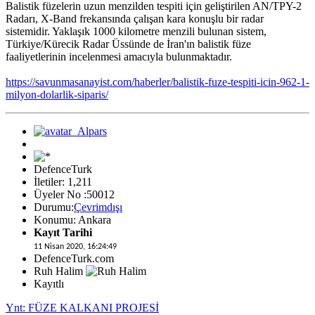
Balistik füzelerin uzun menzilden tespiti için geliştirilen AN/TPY-2
Radarı, X-Band frekansında çalışan kara konuşlu bir radar
sistemidir. Yaklaşık 1000 kilometre menzili bulunan sistem,
Türkiye/Kürecik Radar Üssünde de İran'ın balistik füze
faaliyetlerinin incelenmesi amacıyla bulunmaktadır.
https://savunmasanayist.com/haberler/balistik-fuze-tespiti-icin-962-1-
milyon-dolarlik-siparis/
DefenceTurk
İletiler: 1,211
Üyeler No :50012
Durumu:
Çevrimdışı
Konumu: Ankara
Kayıt Tarihi
11 Nisan 2020, 16:24:49
DefenceTurk.com
Ruh Halim
Kayıtlı
Ynt: FÜZE KALKANI PROJESİ