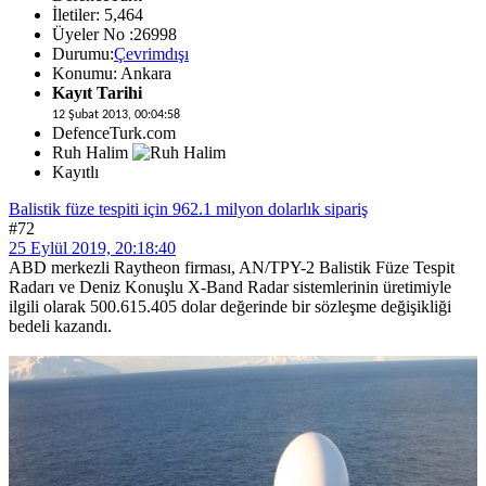
İletiler: 5,464
Üyeler No :26998
Durumu:
Çevrimdışı
Konumu: Ankara
Kayıt Tarihi
12 Şubat 2013, 00:04:58
DefenceTurk.com
Ruh Halim
Kayıtlı
Balistik füze tespiti için 962.1 milyon dolarlık sipariş
#72
25 Eylül 2019, 20:18:40
ABD merkezli Raytheon firması, AN/TPY-2 Balistik Füze Tespit
Radarı ve Deniz Konuşlu X-Band Radar sistemlerinin üretimiyle
ilgili olarak 500.615.405 dolar değerinde bir sözleşme değişikliği
bedeli kazandı.