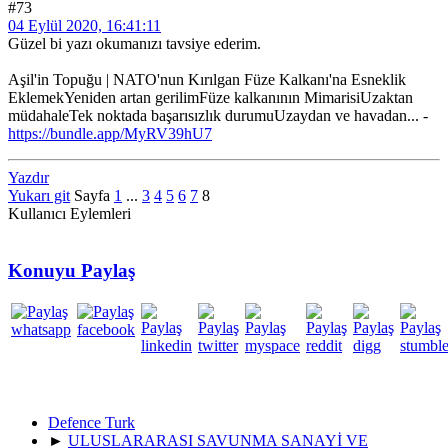
#73
04 Eylül 2020, 16:41:11
Güzel bi yazı okumanızı tavsiye ederim.
️Aşil'in Topuğu | NATO'nun Kırılgan Füze Kalkanı'na Esneklik
EklemekYeniden artan gerilimFüze kalkanının MimarisiUzaktan
müdahaleTek noktada başarısızlık durumuUzaydan ve havadan... -
https://bundle.app/MyRV39hU7
Yazdır
Yukarı git
Sayfa
1
...
3
4
5
6
7
8
Kullanıcı Eylemleri
Konuyu Paylaş
Defence Turk
►
ULUSLARARASI SAVUNMA SANAYİ VE