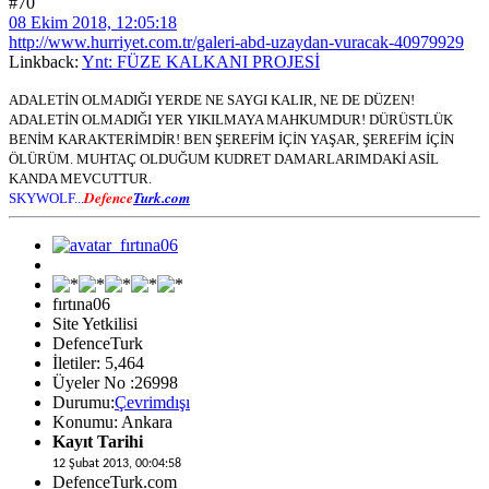
#70
08 Ekim 2018, 12:05:18
http://www.hurriyet.com.tr/galeri-abd-uzaydan-vuracak-40979929
Linkback:
Ynt: FÜZE KALKANI PROJESİ
ADALETİN OLMADIĞI YERDE NE SAYGI KALIR, NE DE DÜZEN!
ADALETİN OLMADIĞI YER YIKILMAYA MAHKUMDUR! DÜRÜSTLÜK
BENİM KARAKTERİMDİR! BEN ŞEREFİM İÇİN YAŞAR, ŞEREFİM İÇİN
ÖLÜRÜM. MUHTAÇ OLDUĞUM KUDRET DAMARLARIMDAKİ ASİL
KANDA MEVCUTTUR.
Defence
Turk.com
SKYWOLF...
fırtına06
Site Yetkilisi
DefenceTurk
İletiler: 5,464
Üyeler No :26998
Durumu:
Çevrimdışı
Konumu: Ankara
Kayıt Tarihi
12 Şubat 2013, 00:04:58
DefenceTurk.com