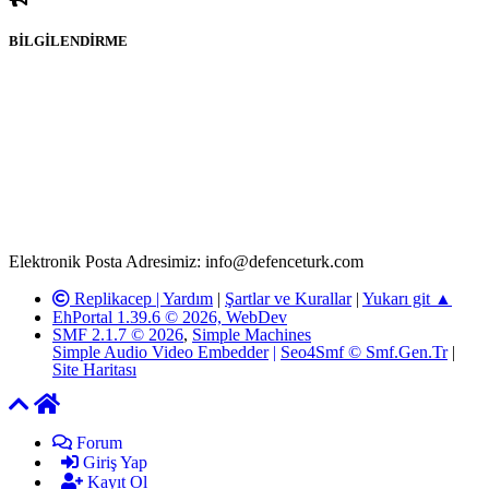
BİLGİLENDİRME
Rom ve medya haber sitesi olarak hizmet veren
www.defenceturk.com'
da, 5651 Sayılı Kanunun 8. Maddesine ve
T.C.K'nın 125. Maddesine göre, yapılan gönderi (konu, yorum)
paylaşımlarının tüm sorumluluğu forum üyelerimize aittir.
defenceturk Forumuna iletilecek olan şikayetler, elektronik posta
adresimize gönderildikten en geç üç (3) iş günü içerisinde, ilgili
kanunlar ve yönetmelikler çerçevesinde tarafımızca incelenerek site
yöneticilerimiz tarafından gereken çalışmaların yapılmasının
ardından ilgili kişi ya da kuruma yazılı açıklama yapılacaktır.
Elektronik Posta Adresimiz: info@defenceturk.com
Replikacep |
Yardım
|
Şartlar ve Kurallar
|
Yukarı git ▲
EhPortal 1.39.6 © 2026, WebDev
SMF 2.1.7 © 2026
,
Simple Machines
Simple Audio Video Embedder
|
Seo4Smf © Smf.Gen.Tr
|
Site Haritası
Forum
Giriş Yap
Kayıt Ol