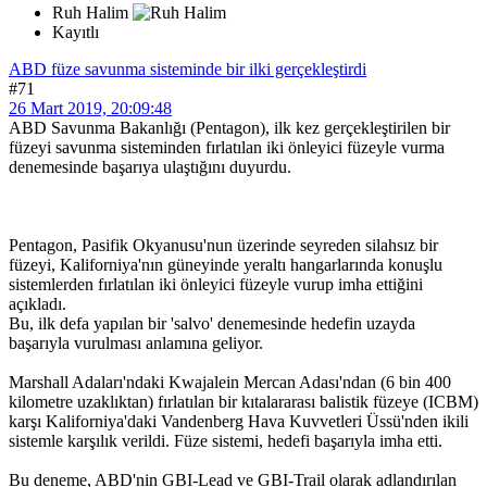
Ruh Halim
Kayıtlı
ABD füze savunma sisteminde bir ilki gerçekleştirdi
#71
26 Mart 2019, 20:09:48
ABD Savunma Bakanlığı (Pentagon), ilk kez gerçekleştirilen bir
füzeyi savunma sisteminden fırlatılan iki önleyici füzeyle vurma
denemesinde başarıya ulaştığını duyurdu.
Pentagon, Pasifik Okyanusu'nun üzerinde seyreden silahsız bir
füzeyi, Kaliforniya'nın güneyinde yeraltı hangarlarında konuşlu
sistemlerden fırlatılan iki önleyici füzeyle vurup imha ettiğini
açıkladı.
Bu, ilk defa yapılan bir 'salvo' denemesinde hedefin uzayda
başarıyla vurulması anlamına geliyor.
Marshall Adaları'ndaki Kwajalein Mercan Adası'ndan (6 bin 400
kilometre uzaklıktan) fırlatılan bir kıtalararası balistik füzeye (ICBM)
karşı Kaliforniya'daki Vandenberg Hava Kuvvetleri Üssü'nden ikili
sistemle karşılık verildi. Füze sistemi, hedefi başarıyla imha etti.
Bu deneme, ABD'nin GBI-Lead ve GBI-Trail olarak adlandırılan