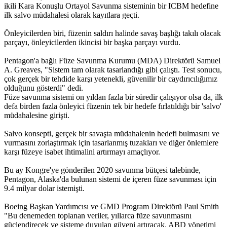
ikili Kara Konuşlu Ortayol Savunma sisteminin bir ICBM hedefine
ilk salvo müdahalesi olarak kayıtlara geçti.
Önleyicilerden biri, füzenin saldırı halinde savaş başlığı takılı olacak
parçayı, önleyicilerden ikincisi bir başka parçayı vurdu.
Pentagon'a bağlı Füze Savunma Kurumu (MDA) Direktörü Samuel
A. Greaves, "Sistem tam olarak tasarlandığı gibi çalıştı. Test sonucu,
çok gerçek bir tehdide karşı yetenekli, güvenilir bir caydırıcılığımız
olduğunu gösterdi" dedi.
Füze savunma sistemi on yıldan fazla bir süredir çalışıyor olsa da, ilk
defa birden fazla önleyici füzenin tek bir hedefe fırlatıldığı bir 'salvo'
müdahalesine girişti.
Salvo konsepti, gerçek bir savaşta müdahalenin hedefi bulmasını ve
vurmasını zorlaştırmak için tasarlanmış tuzakları ve diğer önlemlere
karşı füzeye isabet ihtimalini artırmayı amaçlıyor.
Bu ay Kongre'ye gönderilen 2020 savunma bütçesi talebinde,
Pentagon, Alaska'da bulunan sistemi de içeren füze savunması için
9.4 milyar dolar istemişti.
Boeing Başkan Yardımcısı ve GMD Program Direktörü Paul Smith
"Bu denemeden toplanan veriler, yıllarca füze savunmasını
güçlendirecek ve sisteme duyulan güveni artıracak. ABD yönetimi