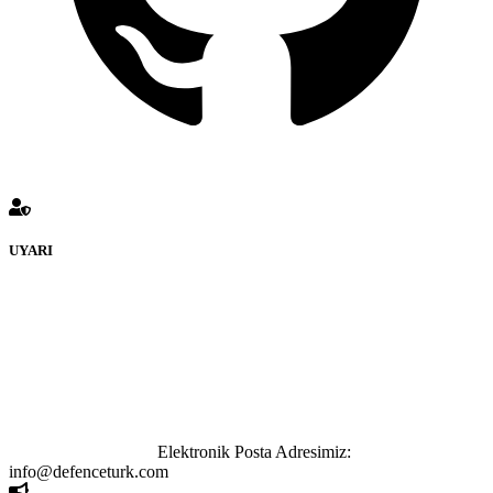
UYARI
defenceturk Forumuna eklenen ve farklı sitelere yönlendiren
bağlantı adreslerinden (linklerden) www.defenceturk.com sorumlu
tutulamaz. İnternet sitemizde, kaynak ya da bağlantı adresi(link)
göstermeksizin izinsiz bir şekilde yapılan her türlü haber ve bilgi
paylaşımı yasaktır. Forumumuzda izinsiz ve kaynak göstermeksizin
yapılan haber ve bilgi paylaşımlarından sadece eylemi gerçekleştiren
kişi sorumludur. Bu durumun mağduriyet yaratması hâlinde hak
sahibi olan kişi, kişiler ya da kurumların, bizlerle iletişime geçmesini
ivedilikle rica ederiz.
Elektronik Posta Adresimiz:
info@defenceturk.com