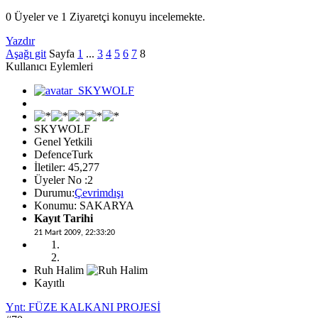
0 Üyeler ve 1 Ziyaretçi konuyu incelemekte.
Yazdır
Aşağı git
Sayfa
1
...
3
4
5
6
7
8
Kullanıcı Eylemleri
SKYWOLF
Genel Yetkili
DefenceTurk
İletiler: 45,277
Üyeler No :2
Durumu:
Çevrimdışı
Konumu: SAKARYA
Kayıt Tarihi
21 Mart 2009, 22:33:20
Ruh Halim
Kayıtlı
Ynt: FÜZE KALKANI PROJESİ