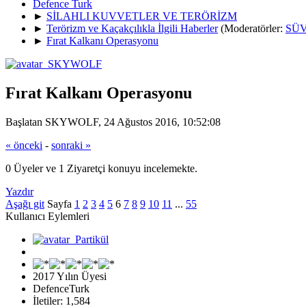
Defence Turk
►
SİLAHLI KUVVETLER VE TERÖRİZM
►
Terörizm ve Kaçakçılıkla İlgili Haberler
(Moderatörler:
SÜV
►
Fırat Kalkanı Operasyonu
Fırat Kalkanı Operasyonu
Başlatan SKYWOLF, 24 Ağustos 2016, 10:52:08
« önceki
-
sonraki »
0 Üyeler ve 1 Ziyaretçi konuyu incelemekte.
Yazdır
Aşağı git
Sayfa
1
2
3
4
5
6
7
8
9
10
11
...
55
Kullanıcı Eylemleri
2017 Yılın Üyesi
DefenceTurk
İletiler: 1,584