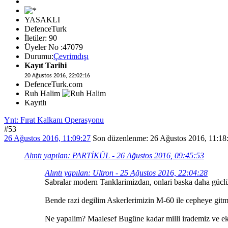
YASAKLI
DefenceTurk
İletiler: 90
Üyeler No :47079
Durumu:
Çevrimdışı
Kayıt Tarihi
20 Ağustos 2016, 22:02:16
DefenceTurk.com
Ruh Halim
Kayıtlı
Ynt: Fırat Kalkanı Operasyonu
#53
26 Ağustos 2016, 11:09:27
Son düzenlenme
: 26 Ağustos 2016, 11:18
Alıntı yapılan: PARTİKÜL - 26 Ağustos 2016, 09:45:53
Alıntı yapılan: Ultron - 25 Ağustos 2016, 22:04:28
Sabralar modern Tanklarimizdan, onlari baska daha gücl
Bende razi degilim Askerlerimizin M-60 ile cepheye gitm
Ne yapalim? Maalesef Bugüne kadar milli irademiz ve eko