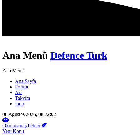
Ana Menü
Defence Turk
Ana Menü
Ana Sayfa
Forum
Ara
Takvim
İndir
08 Ağustos 2026, 08:22:02
Okunmamış İletiler
Yeni Konu