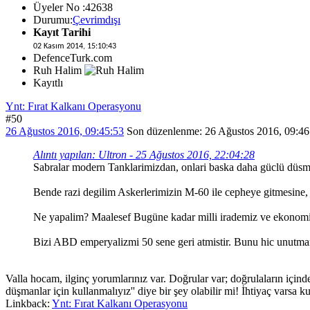
Üyeler No :42638
Durumu:
Çevrimdışı
Kayıt Tarihi
02 Kasım 2014, 15:10:43
DefenceTurk.com
Ruh Halim
Kayıtlı
Ynt: Fırat Kalkanı Operasyonu
#50
26 Ağustos 2016, 09:45:53
Son düzenlenme
: 26 Ağustos 2016, 09
Alıntı yapılan: Ultron - 25 Ağustos 2016, 22:04:28
Sabralar modern Tanklarimizdan, onlari baska daha güclü düsm
Bende razi degilim Askerlerimizin M-60 ile cepheye gitmesine,
Ne yapalim? Maalesef Bugüne kadar milli irademiz ve ekonomimiz
Bizi ABD emperyalizmi 50 sene geri atmistir. Bunu hic unutma
Valla hocam, ilginç yorumlarınız var. Doğrular var; doğrulaların içind
düşmanlar için kullanmalıyız'' diye bir şey olabilir mi! İhtiyaç varsa
Linkback:
Ynt: Fırat Kalkanı Operasyonu