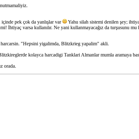
unutmamaliyiz.
n içinde pek çok da yanlışlar var
Yahu silah sistemi denilen şey; ihtiyac
ir mi! İhtiyaç varsa kullanılır. Ne yani kullanmayacağız da turşusunu mu
harcarsin. "Hepsini yigalimda, Blitzkrieg yapalim" akli.
Blitzkireglerde kolayca harcadigi Tanklari Almanlar mumla aramaya basl
z orada.