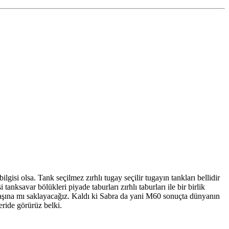
gisi olsa. Tank seçilmez zırhlı tugay seçilir tugayın tankları bellidir
nksavar bölükleri piyade taburları zırhlı taburları ile bir birlik
avaşına mı saklayacağız. Kaldı ki Sabra da yani M60 sonuçta dünyanın
eride görürüz belki.