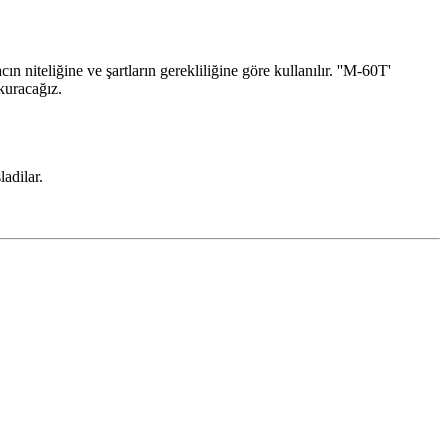
ın niteliğine ve şartların gerekliliğine göre kullanılır. ''M-60T'
 kuracağız.
adilar.