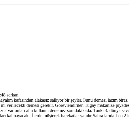
:48 serkan
alım kafasından alakasız sallıyor bir şeyler. Þunu demesi lazım biraz bil
mı verilecekti demesi gerekir. Görevlendirilen Tugay makanize piyadesi ta
ımızda var onları alın kullanın denemez son dakikada. Tankı 3. dünya s
ları kalmayacak. İlerde müşterek harekatlar yapılır Sabra larıda Leo 2 l