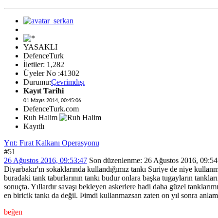
YASAKLI
DefenceTurk
İletiler: 1,282
Üyeler No :41302
Durumu:
Çevrimdışı
Kayıt Tarihi
01 Mayıs 2014, 00:45:06
DefenceTurk.com
Ruh Halim
Kayıtlı
Ynt: Fırat Kalkanı Operasyonu
#51
26 Ağustos 2016, 09:53:47
Son düzenlenme
: 26 Ağustos 2016, 09:54
Diyarbakır'ın sokaklarında kullandığımız tankı Suriye de niye kullanmay
buradaki tank taburlarının tankı budur onlara başka tugayların tankları 
sonuçta. Yıllardır savaşı bekleyen askerlere hadi daha güzel tanklar
en biricik tankı da değil. Þimdi kullanmazsan zaten on yıl sonra anlam
beğen