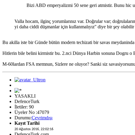
Bizi ABD emperyalizmi 50 sene geri atmistir. Bunu hic 
Valla hocam, ilginç yorumlarınız var. Doğrular var; doğrulaları
yi daha ciddi düşmanlar için kullanmalıyız'' diye bir şey olabil
Bu akilla iste bir Günde bütün modern techizati bir savas meydaninda 
Hitlerin bile belini kirmistir bu. 2.nci Dünya Harbin sonuna Dogru o 
M-60lardan FSA memnun, Sizlere ne oluyor? Sanki siz savasiyorsunu
YASAKLI
DefenceTurk
İletiler: 90
Üyeler No :47079
Durumu:
Çevrimdışı
Kayıt Tarihi
20 Ağustos 2016, 22:02:16
DefenceTurk.com