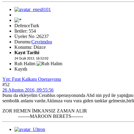
DefenceTurk
İletiler: 554
Üyeler No :26237
Durumu:
Çevrimdışı
Konumu: Düzce
Kayıt Tarihi
24 Ocak 2013, 16:52:02
Ruh Halim
Kayıtlı
Ynt: Fırat Kalkanı Operasyonu
#52
26 Ağustos 2016, 09:55:56
Þunu da ekleyelim Cerablus operasyonunda Abd nin pyd ile yaptığını
sembolik anlamı vardır.Aklınıza vura vura giden tanklar gelmesin,birli
ZOR HEMEN İMKANSIZ ZAMAN ALIR
--------MAROON BERETS--------