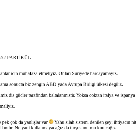
:46:52 PARTİKÜL
anlar icin muhafaza etmeliyiz. Onlari Suriyede harcayamayiz.
 ama sonucta biz zengin ABD yada Avrupa Birligi ülkesi degiliz.
 dis gücler tarafindan baltalanmistir. Yoksa coktan italya ve ispanya
maliyiz.
e pek çok da yanlışlar var
Yahu silah sistemi denilen şey; ihtiyacın nit
 kullanılır. Ne yani kullanmayacağız da turşusunu mu kuracağız.