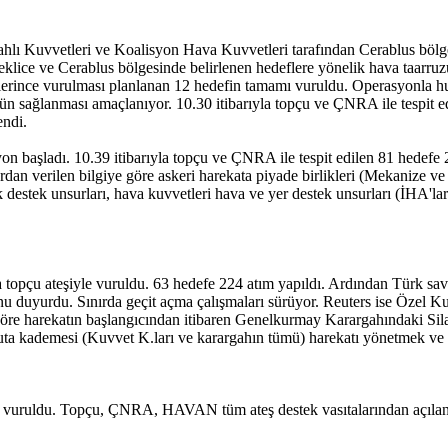
hlı Kuvvetleri ve Koalisyon Hava Kuvvetleri tarafından Cerablus bölge
eklice ve Cerablus bölgesinde belirlenen hedeflere yönelik hava taarru
etlerince vurulması planlanan 12 hedefin tamamı vuruldu. Operasyonla
n sağlanması amaçlanıyor. 10.30 itibarıyla topçu ve ÇNRA ile tespit edi
endi.
on başladı. 10.39 itibarıyla topçu ve ÇNRA ile tespit edilen 81 hedefe
rdan verilen bilgiye göre askeri harekata piyade birlikleri (Mekanize ve
ik destek unsurları, hava kuvvetleri hava ve yer destek unsurları (İHA'l
opçu ateşiyle vuruldu. 63 hedefe 224 atım yapıldı. Ardından Türk sava
nu duyurdu. Sınırda geçit açma çalışmaları sürüyor. Reuters ise Özel K
 göre harekatın başlangıcından itibaren Genelkurmay Karargahındaki S
ta kademesi (Kuvvet K.ları ve karargahın tümü) harekatı yönetmek ve i
 vuruldu. Topçu, ÇNRA, HAVAN tüm ateş destek vasıtalarından açılan a