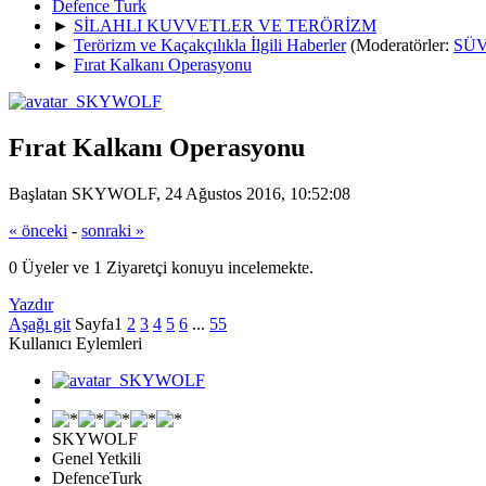
Defence Turk
►
SİLAHLI KUVVETLER VE TERÖRİZM
►
Terörizm ve Kaçakçılıkla İlgili Haberler
(Moderatörler:
SÜV
►
Fırat Kalkanı Operasyonu
Fırat Kalkanı Operasyonu
Başlatan SKYWOLF, 24 Ağustos 2016, 10:52:08
« önceki
-
sonraki »
0 Üyeler ve 1 Ziyaretçi konuyu incelemekte.
Yazdır
Aşağı git
Sayfa
1
2
3
4
5
6
...
55
Kullanıcı Eylemleri
SKYWOLF
Genel Yetkili
DefenceTurk