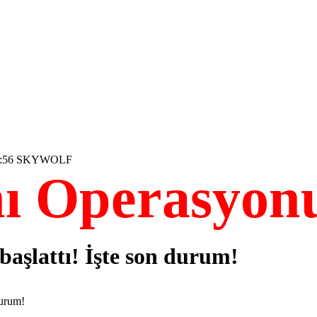
:59:56 SKYWOLF
nı Operasyon
başlattı! İşte son durum!
durum!