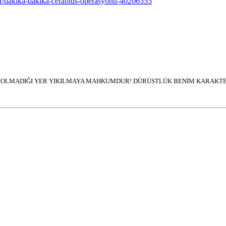
tr/dakika-dakika-cerablus-operasyonu-40206555
İN OLMADIĞI YER YIKILMAYA MAHKUMDUR! DÜRÜSTLÜK BENİM KARAKTER