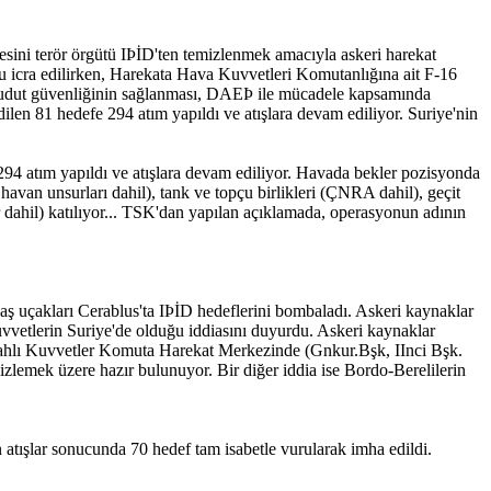
sini terör örgütü IÞİD'ten temizlenmek amacıyla askeri harekat
zu icra edilirken, Harekata Hava Kuvvetleri Komutanlığına ait F-16
 hudut güvenliğinin sağlanması, DAEÞ ile mücadele kapsamında
len 81 hedefe 294 atım yapıldı ve atışlara devam ediliyor. Suriye'nin
 294 atım yapıldı ve atışlara devam ediliyor. Havada bekler pozisyonda
 havan unsurları dahil), tank ve topçu birlikleri (ÇNRA dahil), geçit
ar dahil) katılıyor... TSK'dan yapılan açıklamada, operasyonun adının
ş uçakları Cerablus'ta IÞİD hedeflerini bombaladı. Askeri kaynaklar
uvvetlerin Suriye'de olduğu iddiasını duyurdu. Askeri kaynaklar
ilahlı Kuvvetler Komuta Harekat Merkezinde (Gnkur.Bşk, IInci Bşk.
zlemek üzere hazır bulunuyor. Bir diğer iddia ise Bordo-Berelilerin
tışlar sonucunda 70 hedef tam isabetle vurularak imha edildi.