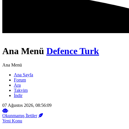
Ana Menü
Defence Turk
Ana Menü
Ana Sayfa
Forum
Ara
Takvim
İndir
07 Ağustos 2026, 08:56:09
Okunmamış İletiler
Yeni Konu