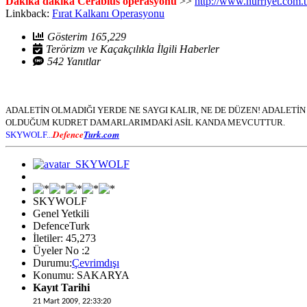
Dakika dakika Cerablus operasyonu
>>
http://www.hurriyet.com.
Linkback:
Fırat Kalkanı Operasyonu
Gösterim 165,229
Terörizm ve Kaçakçılıkla İlgili Haberler
542 Yanıtlar
ADALETİN OLMADIĞI YERDE NE SAYGI KALIR, NE DE DÜZEN! ADALET
OLDUĞUM KUDRET DAMARLARIMDAKİ ASİL KANDA MEVCUTTUR.
Defence
Turk.com
SKYWOLF...
SKYWOLF
Genel Yetkili
DefenceTurk
İletiler: 45,273
Üyeler No :2
Durumu:
Çevrimdışı
Konumu: SAKARYA
Kayıt Tarihi
21 Mart 2009, 22:33:20