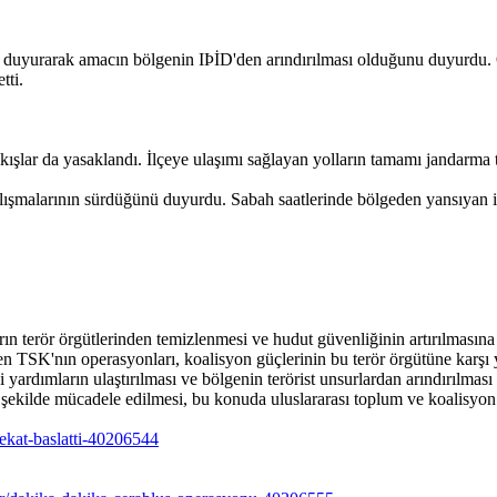
uyurarak amacın bölgenin IÞİD'den arındırılması olduğunu duyurdu. Öt
tti.
ıkışlar da yasaklandı. İlçeye ulaşımı sağlayan yolların tamamı jandarma 
ışmalarının sürdüğünü duyurdu. Sabah saatlerinde bölgeden yansıyan ilk
ırın terör örgütlerinden temizlenmesi ve hudut güvenliğinin artırılması
n TSK'nın operasyonları, koalisyon güçlerinin bu terör örgütüne karşı y
i yardımların ulaştırılması ve bölgenin terörist unsurlardan arındırılm
f şekilde mücadele edilmesi, bu konuda uluslararası toplum ve koalisyon 
rekat-baslatti-40206544