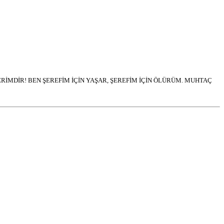
İMDİR! BEN ŞEREFİM İÇİN YAŞAR, ŞEREFİM İÇİN ÖLÜRÜM. MUHTAÇ