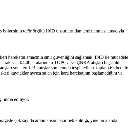
s bölgesinin terör örgütü IÞİD unsurlarından temizlenmesi amacıyla
askeri harekatın amacının sınır güvenliğini sağlamak, IÞİD ile mücadele
olarak saat 04:00 sıralarından TOPÇU ve ÇNRA atışları başlatıldı,
tışları sona erdi. Bu atışlar sonucunda tespit edilen toplam 63 hedefe
 Askeri kaynaklar ayrıca şu an için kara harekatının başlamadığını ve
ı iddia ediliyor.
ölgede çok sayıda ambulansın hazır bekletildiği, yine bu alanda