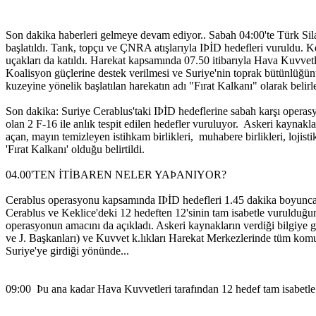
Son dakika haberleri gelmeye devam ediyor.. Sabah 04:00'te Türk Sila
başlatıldı. Tank, topçu ve ÇNRA atışlarıyla IÞİD hedefleri vuruldu. K
uçakları da katıldı. Harekat kapsamında 07.50 itibarıyla Hava Kuvv
Koalisyon güçlerine destek verilmesi ve Suriye'nin toprak bütünlüğünü
kuzeyine yönelik başlatılan harekatın adı "Fırat Kalkanı" olarak belirl
Son dakika: Suriye Cerablus'taki IÞİD hedeflerine sabah karşı operasy
olan 2 F-16 ile anlık tespit edilen hedefler vuruluyor. Askeri kaynakla
açan, mayın temizleyen istihkam birlikleri, muhabere birlikleri, lojist
'Fırat Kalkanı' olduğu belirtildi.
04.00'TEN İTİBAREN NELER YAÞANIYOR?
Cerablus operasyonu kapsamında IÞİD hedefleri 1.45 dakika boyunca t
Cerablus ve Keklice'deki 12 hedeften 12'sinin tam isabetle vurulduğu
operasyonun amacını da açıkladı. Askeri kaynakların verdiği bilgiye
ve J. Başkanları) ve Kuvvet k.lıkları Harekat Merkezlerinde tüm komu
Suriye'ye girdiği yönünde...
09:00 Þu ana kadar Hava Kuvvetleri tarafından 12 hedef tam isabetle