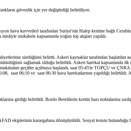
kların güvenlik için yer değiştirdiği belirtiliyor.
yon hava kuvvetleri tarafından Suriye'nin Halep kentine bağlı Cerablu
na misliyle mukabele kapsamında yoğun top atışları yapıldı.
iyetlerinin sürdüğünü belirtti. Askeri kaynaklar tarafından başlatılan 
ütünlüğünü sağlamak olduğu belirtildi. Askeri harekat kapsamında ilk 
ş makinaları geçitler açılmaya başlandı, saat 05:45'te TOPÇU ve ÇNRA a
06:08, saat 06:10 ve saat 06:30 hava harekatlarının yapıldığı belirtildi.
rına girdiği belirtildi. Bordo Berelilerin kentin bazı noktalarına sızdığ
 AFAD ekiplerinin karargahına dönüştürüldü. Sosyal tesisin bulunduğu b