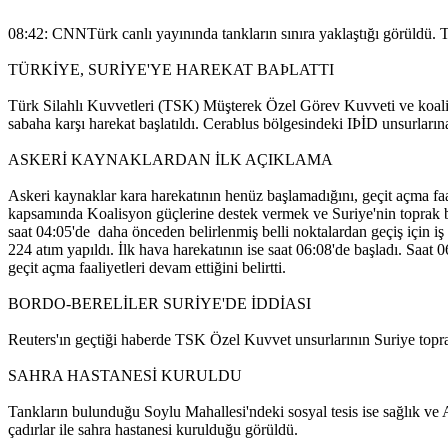
08:42: CNNTürk canlı yayınında tankların sınıra yaklaştığı görüldü. Tan
TÜRKİYE, SURİYE'YE HAREKAT BAÞLATTI
Türk Silahlı Kuvvetleri (TSK) Müşterek Özel Görev Kuvveti ve koalis
sabaha karşı harekat başlatıldı. Cerablus bölgesindeki IÞİD unsurları
ASKERİ KAYNAKLARDAN İLK AÇIKLAMA
Askeri kaynaklar kara harekatının henüz başlamadığını, geçit açma faal
kapsamında Koalisyon güçlerine destek vermek ve Suriye'nin toprak b
saat 04:05'de daha önceden belirlenmiş belli noktalardan geçiş için i
224 atım yapıldı. İlk hava harekatının ise saat 06:08'de başladı. Saat 
geçit açma faaliyetleri devam ettiğini belirtti.
BORDO-BERELİLER SURİYE'DE İDDİASI
Reuters'ın geçtiği haberde TSK Özel Kuvvet unsurlarının Suriye toprakla
SAHRA HASTANESİ KURULDU
Tankların bulunduğu Soylu Mahallesi'ndeki sosyal tesis ise sağlık ve
çadırlar ile sahra hastanesi kurulduğu görüldü.