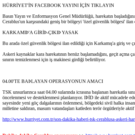
HÜRRİYET'İN FACEBOOK YAYINI İÇİN TIKLAYIN
Basın Yayın ve Enformasyon Genel Müdürlüğü, harekatın başladığını d
Cerablus'un karşısındaki geniş bir bölgeyi 'özel güvenlik bölgesi' ilan e
KARKAMIÞ'A GİRİÞ-ÇIKIÞ YASAK
Bu arada özel güvenlik bölgesi ilan edildiği için Karkamış'a giriş ve ç
Askeri kaynaklar kara harekatının henüz başlamadığını, geçit açma çal
sınırın temizlenmesi için iş makinesi girdiği belirtiliyor.
04.00'TE BAÞLAYAN OPERASYONUN AMACI
TSK unsurlarınca saat 04.00 sularında icrasına başlanan harekatla sın
öncelenmesi ve desteklenmesi planlanıyor. IÞİD ile aktif mücadele ede
sayesinde yeni göç dalgalarının önlenmesi, bölgedeki sivil halka insan
milletine saldıran, masum vatandaşları katleden terör örgütleriyle akti
http://www.hurriyet.com.tr/son-dakika-haberi-tsk-cerablusa-askeri-ha