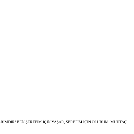
İMDİR! BEN ŞEREFİM İÇİN YAŞAR, ŞEREFİM İÇİN ÖLÜRÜM. MUHTAÇ