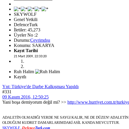
SKYWOLF
Genel Yetkili
DefenceTurk
İletiler: 45,273
Üyeler No :2
Durumu:
Çevrimdışı
Konumu: SAKARYA
Kayıt Tarihi
21 Mart 2009, 22:33:20
Ruh Halim
Kayıtlı
Ynt: Türkiye'de Darbe Kalkışması Yapıldı
#331
09 Kasım 2016, 12:50:25
Yani boşa demiyorum değil mi? >>
http://www.hurriyet.com.tr/turki
ADALETİN OLMADIĞI YERDE NE SAYGI KALIR, NE DE DÜZEN! ADALET
OLDUĞUM KUDRET DAMARLARIMDAKİ ASİL KANDA MEVCUTTUR.
Defence
Turk.com
SKYWOLF...