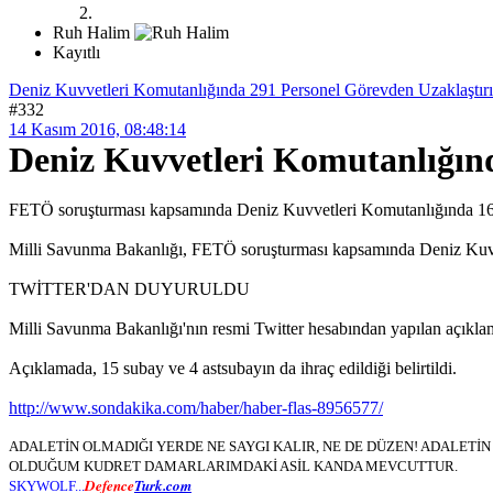
Ruh Halim
Kayıtlı
Deniz Kuvvetleri Komutanlığında 291 Personel Görevden Uzaklaştırı
#332
14 Kasım 2016, 08:48:14
Deniz Kuvvetleri Komutanlığınd
FETÖ soruşturması kapsamında Deniz Kuvvetleri Komutanlığında 168 su
Milli Savunma Bakanlığı, FETÖ soruşturması kapsamında Deniz Kuvvetl
TWİTTER'DAN DUYURULDU
Milli Savunma Bakanlığı'nın resmi Twitter hesabından yapılan açıklam
Açıklamada, 15 subay ve 4 astsubayın da ihraç edildiği belirtildi.
http://www.sondakika.com/haber/haber-flas-8956577/
ADALETİN OLMADIĞI YERDE NE SAYGI KALIR, NE DE DÜZEN! ADALET
OLDUĞUM KUDRET DAMARLARIMDAKİ ASİL KANDA MEVCUTTUR.
Defence
Turk.com
SKYWOLF...