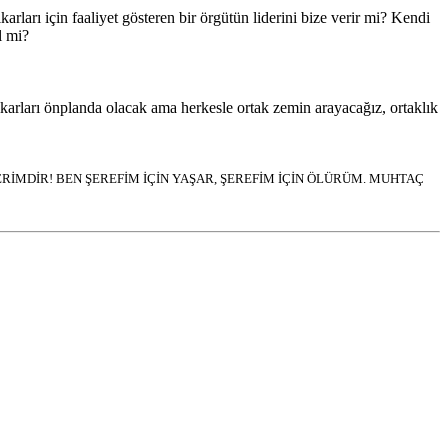
rı için faaliyet gösteren bir örgütün liderini bize verir mi? Kendi
l mi?
rları önplanda olacak ama herkesle ortak zemin arayacağız, ortaklık
İMDİR! BEN ŞEREFİM İÇİN YAŞAR, ŞEREFİM İÇİN ÖLÜRÜM. MUHTAÇ