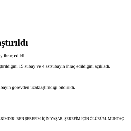
tırıldı
 ihraç edildi.
ldığını 15 subay ve 4 astsubayın ihraç edildiğini açıkladı.
ın görevden uzaklaştırıldığı bildirildi.
İMDİR! BEN ŞEREFİM İÇİN YAŞAR, ŞEREFİM İÇİN ÖLÜRÜM. MUHTAÇ