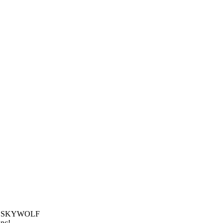
:16 SKYWOLF
inç!