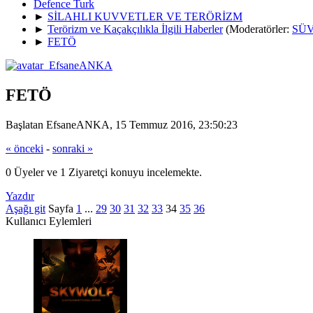
Defence Turk
►
SİLAHLI KUVVETLER VE TERÖRİZM
►
Terörizm ve Kaçakçılıkla İlgili Haberler
(Moderatörler:
SÜV
►
FETÖ
FETÖ
Başlatan EfsaneANKA, 15 Temmuz 2016, 23:50:23
« önceki
-
sonraki »
0 Üyeler ve 1 Ziyaretçi konuyu incelemekte.
Yazdır
Aşağı git
Sayfa
1
...
29
30
31
32
33
34
35
36
Kullanıcı Eylemleri