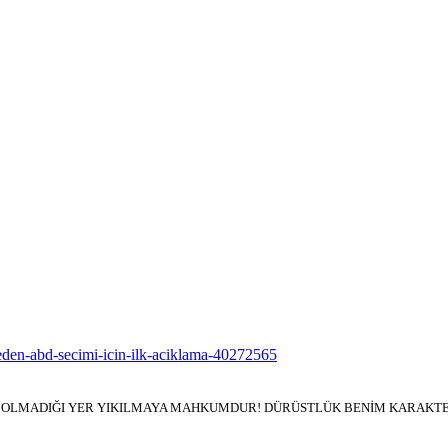
yeden-abd-secimi-icin-ilk-aciklama-40272565
İN OLMADIĞI YER YIKILMAYA MAHKUMDUR! DÜRÜSTLÜK BENİM KARAKTER