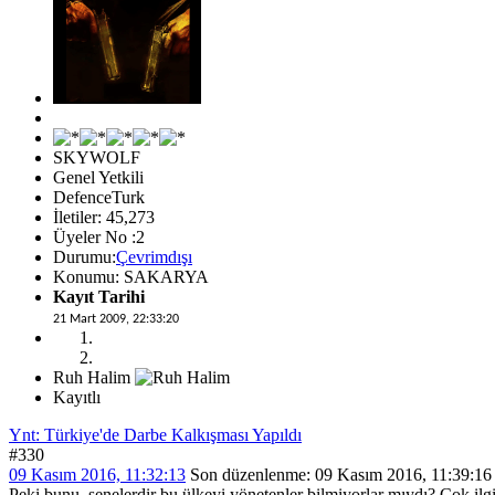
SKYWOLF
Genel Yetkili
DefenceTurk
İletiler: 45,273
Üyeler No :2
Durumu:
Çevrimdışı
Konumu: SAKARYA
Kayıt Tarihi
21 Mart 2009, 22:33:20
Ruh Halim
Kayıtlı
Ynt: Türkiye'de Darbe Kalkışması Yapıldı
#330
09 Kasım 2016, 11:32:13
Son düzenlenme
: 09 Kasım 2016, 11:39
Peki bunu, senelerdir bu ülkeyi yönetenler bilmiyorlar mıydı? Çok ilg