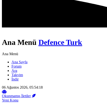
Ana Menü
Defence Turk
Ana Menü
Ana Sayfa
Forum
Ara
Takvim
İndir
06 Ağustos 2026, 05:54:18
Okunmamış İletiler
Yeni Konu