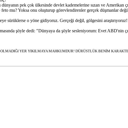
nyanın pek çok ülkesinde devlet kademelerine sızan ve Amerikan çıkarla
e feto mu? Yoksa onu oluşturup görevlendirenler gerçek düşmanlar deği
reye sürüklerse o yöne gidiyoruz. Gerçeği değil, gölgesini araştırıyoruz!
sında şöyle dedi: "Dünyaya da şöyle sesleniyorum: Evet ABD'nin çıka
İN OLMADIĞI YER YIKILMAYA MAHKUMDUR! DÜRÜSTLÜK BENİM KARAKTER