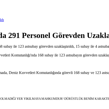
ldı
a 291 Personel Görevden Uzaklaş
bay ile 123 astsubay görevden uzaklaştırıldı, 15 subay ile 4 astsubay
eri Komutanlığı'nda 168 subay ile 123 astsubayın görevden uzaklaştırı
ada, Deniz Kuvvetleri Komutanlığında görevli 168 subay ve 123 astsubay
İN OLMADIĞI YER YIKILMAYA MAHKUMDUR! DÜRÜSTLÜK BENİM KARAKTER