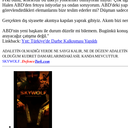
Halen ABD'den fetoyu istiyorlar ya ondan soruyorum. ABD'deki yapı dü
görevlendirdikleri elemanlarını bize teslim ederler mi? Düşman sadec
Gerçekten dış siyasette akıntıya kapılan yaprak gibiyiz. Akıntı bizi ne
ABD'nin yeni başkanı ile durum düzelir mi bilemem. Bugünkü konuşma
arayacağız çatışma değil."
Linkback:
Ynt: Türkiye'de Darbe Kalkışması Yapıldı
ADALETİN OLMADIĞI YERDE NE SAYGI KALIR, NE DE DÜZEN! ADALET
OLDUĞUM KUDRET DAMARLARIMDAKİ ASİL KANDA MEVCUTTUR.
Defence
Turk.com
SKYWOLF...