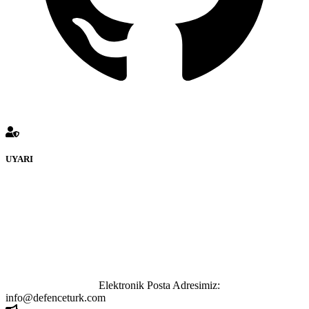
UYARI
defenceturk Forumuna eklenen ve farklı sitelere yönlendiren
bağlantı adreslerinden (linklerden) www.defenceturk.com sorumlu
tutulamaz. İnternet sitemizde, kaynak ya da bağlantı adresi(link)
göstermeksizin izinsiz bir şekilde yapılan her türlü haber ve bilgi
paylaşımı yasaktır. Forumumuzda izinsiz ve kaynak göstermeksizin
yapılan haber ve bilgi paylaşımlarından sadece eylemi gerçekleştiren
kişi sorumludur. Bu durumun mağduriyet yaratması hâlinde hak
sahibi olan kişi, kişiler ya da kurumların, bizlerle iletişime geçmesini
ivedilikle rica ederiz.
Elektronik Posta Adresimiz:
info@defenceturk.com