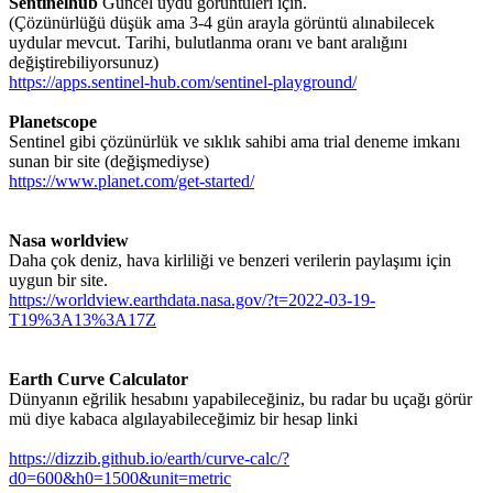
Sentinelhub
Güncel uydu görüntüleri için.
(Çözünürlüğü düşük ama 3-4 gün arayla görüntü alınabilecek
uydular mevcut. Tarihi, bulutlanma oranı ve bant aralığını
değiştirebiliyorsunuz)
https://apps.sentinel-hub.com/sentinel-playground/
Planetscope
Sentinel gibi çözünürlük ve sıklık sahibi ama trial deneme imkanı
sunan bir site (değişmediyse)
https://www.planet.com/get-started/
Nasa worldview
Daha çok deniz, hava kirliliği ve benzeri verilerin paylaşımı için
uygun bir site.
https://worldview.earthdata.nasa.gov/?t=2022-03-19-
T19%3A13%3A17Z
Earth Curve Calculator
Dünyanın eğrilik hesabını yapabileceğiniz, bu radar bu uçağı görür
mü diye kabaca algılayabileceğimiz bir hesap linki
https://dizzib.github.io/earth/curve-calc/?
d0=600&h0=1500&unit=metric