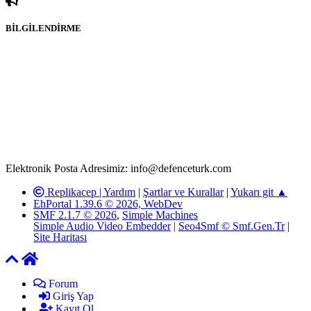
BİLGİLENDİRME
Rom ve medya haber sitesi olarak hizmet veren
www.defenceturk.com'
da, 5651 Sayılı Kanunun 8. Maddesine ve
T.C.K'nın 125. Maddesine göre, yapılan gönderi (konu, yorum)
paylaşımlarının tüm sorumluluğu forum üyelerimize aittir.
defenceturk Forumuna iletilecek olan şikayetler, elektronik posta
adresimize gönderildikten en geç üç (3) iş günü içerisinde, ilgili
kanunlar ve yönetmelikler çerçevesinde tarafımızca incelenerek site
yöneticilerimiz tarafından gereken çalışmaların yapılmasının
ardından ilgili kişi ya da kuruma yazılı açıklama yapılacaktır.
Elektronik Posta Adresimiz: info@defenceturk.com
Replikacep |
Yardım
|
Şartlar ve Kurallar
|
Yukarı git ▲
EhPortal 1.39.6 © 2026, WebDev
SMF 2.1.7 © 2026
,
Simple Machines
Simple Audio Video Embedder
|
Seo4Smf © Smf.Gen.Tr
|
Site Haritası
Forum
Giriş Yap
Kayıt Ol