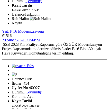
Durumu:
Çevrimdışı
Kayıt Tarihi
14 Ocak 2019, 18:05:41
DefenceTurk.com
Ruh Halim
Kayıtlı
Ynt: F-16 Modernizasyonu
#1516
29 Şubat 2024, 21:44:24
SSB 2023 Yılı Faaliyet Raporuna göre ÖZGÜR Modernizasyon
Projesi kapsamında modernize edilmiş 3 adet F-16 Blok-30 uçak
Hava Kuvvetleri Komutanlığına teslim edilmiş.
DefenceTurk
İletiler: 454
Üyeler No :60927
Durumu:
Çevrimdışı
Konumu: Aydın
Kayıt Tarihi
21 Ocak 2024, 15:13:19