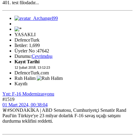
401. test filodadır...
YASAKLI
DefenceTurk
İletiler: 1,699
Üyeler No :47642
Durumu:
Çevrimdışı
Kayıt Tarihi
12 Şubat 2018, 13:12:23
DefenceTurk.com
Ruh Halim
Kayıtlı
Ynt: F-16 Modernizasyonu
#1519
01 Mart 2024, 00:38:04
🚨#SONDAKİKA | ABD Senatosu, Cumhuriyetçi Senatör Rand
Paul'ün Türkiye'ye 23 milyar dolarlık F-16 savaş uçağı satışını
durdurma teklifini reddetti.