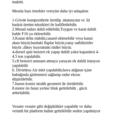
maletti.
Mesela bazı örnekler vereyim daha iyi anlaşılsın
1-Gövde kompozitlerle üretilip ,titatunyum ve 3d
baskılı üretim teknikleri ile hafifletilebilir.
2.Murad radarı dahil edilebilir,Toygun ve karat dahili
halde F16 ya eklenebilir.
3.Kanat delta olabilir,canard eklenebilir veya kanat
alanı büyür,burdaki flaplar büyür,yatay satbilizörler
büyür ,dikey kuyruktaki rüdler büyür.
4-dorsel spin benzeri ek yapıp dahili yakıt kapasitesi 4-
4.5 ton yapılabilir.
5.cft benzeri amraam atmaya yarayan ek dahili istasyon
yapılabilir
6. Divirtless Air inlet yapılabilir,hava alığının içine
baktığında gizlenmesi sağlanıp radar ekosu
düşürülebilir.
7.burun konisi stealth geometri ile üretilebilir.
8.motor ön fanın yerine blisk getirilebilir , gücü
arttırılabilir.
Vesaire vesaire gibi değişiklikler yapabilir ve daha
verimli bir platform haline getirilebilir neden yapılmıyor