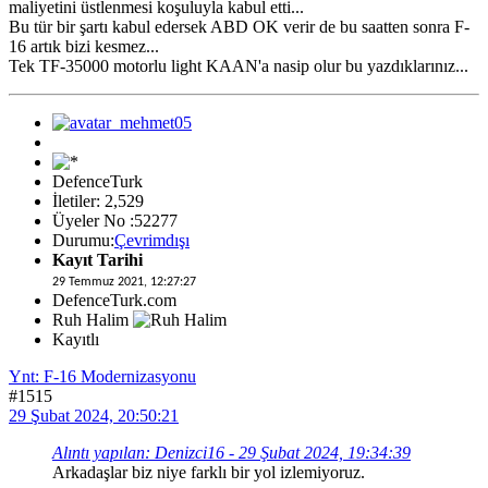
maliyetini üstlenmesi koşuluyla kabul etti...
Bu tür bir şartı kabul edersek ABD OK verir de bu saatten sonra F-
16 artık bizi kesmez...
Tek TF-35000 motorlu light KAAN'a nasip olur bu yazdıklarınız...
DefenceTurk
İletiler: 2,529
Üyeler No :52277
Durumu:
Çevrimdışı
Kayıt Tarihi
29 Temmuz 2021, 12:27:27
DefenceTurk.com
Ruh Halim
Kayıtlı
Ynt: F-16 Modernizasyonu
#1515
29 Şubat 2024, 20:50:21
Alıntı yapılan: Denizci16 - 29 Şubat 2024, 19:34:39
Arkadaşlar biz niye farklı bir yol izlemiyoruz.