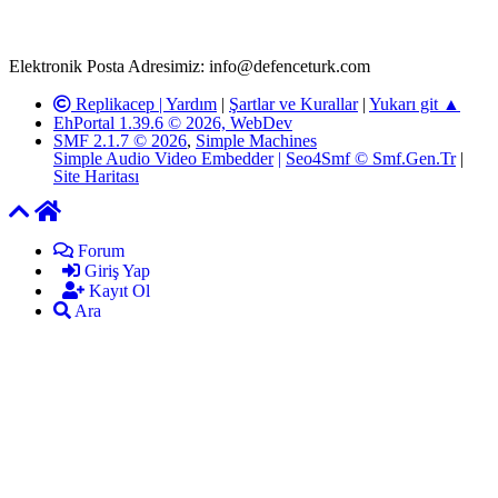
kanunlar ve yönetmelikler çerçevesinde tarafımızca incelenerek site
yöneticilerimiz tarafından gereken çalışmaların yapılmasının
ardından ilgili kişi ya da kuruma yazılı açıklama yapılacaktır.
Elektronik Posta Adresimiz: info@defenceturk.com
Replikacep |
Yardım
|
Şartlar ve Kurallar
|
Yukarı git ▲
EhPortal 1.39.6 © 2026, WebDev
SMF 2.1.7 © 2026
,
Simple Machines
Simple Audio Video Embedder
|
Seo4Smf © Smf.Gen.Tr
|
Site Haritası
Forum
Giriş Yap
Kayıt Ol
Ara