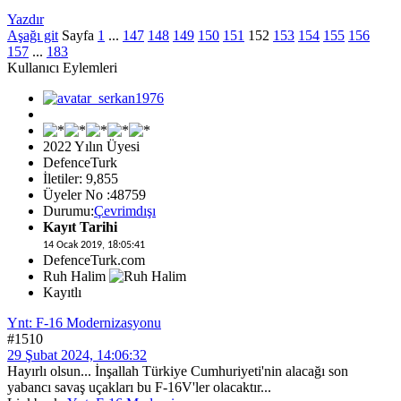
Yazdır
Aşağı git
Sayfa
1
...
147
148
149
150
151
152
153
154
155
156
157
...
183
Kullanıcı Eylemleri
2022 Yılın Üyesi
DefenceTurk
İletiler: 9,855
Üyeler No :48759
Durumu:
Çevrimdışı
Kayıt Tarihi
14 Ocak 2019, 18:05:41
DefenceTurk.com
Ruh Halim
Kayıtlı
Ynt: F-16 Modernizasyonu
#1510
29 Şubat 2024, 14:06:32
Hayırlı olsun... İnşallah Türkiye Cumhuriyeti'nin alacağı son
yabancı savaş uçakları bu F-16V'ler olacaktır...