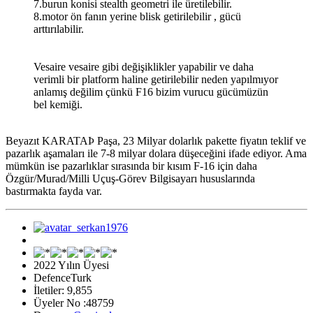
7.burun konisi stealth geometri ile üretilebilir.
8.motor ön fanın yerine blisk getirilebilir , gücü
arttırılabilir.
Vesaire vesaire gibi değişiklikler yapabilir ve daha
verimli bir platform haline getirilebilir neden yapılmıyor
anlamış değilim çünkü F16 bizim vurucu gücümüzün
bel kemiği.
Beyazıt KARATAÞ Paşa, 23 Milyar dolarlık pakette fiyatın teklif ve
pazarlık aşamaları ile 7-8 milyar dolara düşeceğini ifade ediyor. Ama
mümkün ise pazarlıklar sırasında bir kısım F-16 için daha
Özgür/Murad/Milli Uçuş-Görev Bilgisayarı hususlarında
bastırmakta fayda var.
2022 Yılın Üyesi
DefenceTurk
İletiler: 9,855
Üyeler No :48759