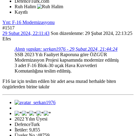
DefenceTurk.com
Ruh Halim
Kayıtlı
Ynt: F-16 Modernizasyonu
#1517
29 Şubat 2024, 22:11:43
Son düzenlenme
: 29 Şubat 2024, 22:13:25
Efes
Alıntı yapılan: serkan1976 - 29 Şubat 2024, 21:44:24
SSB 2023 Yılı Faaliyet Raporuna göre ÖZGÜR
Modernizasyon Projesi kapsamında modernize edilmiş
3 adet F-16 Blok-30 uçak Hava Kuvvetleri
Komutanlığına teslim edilmiş.
F16 lar için teslim edilen bir adet aesa murad herhalde biten
özgürlerden birine takılır
2022 Yılın Üyesi
DefenceTurk
İletiler: 9,855
Üyeler No :48759