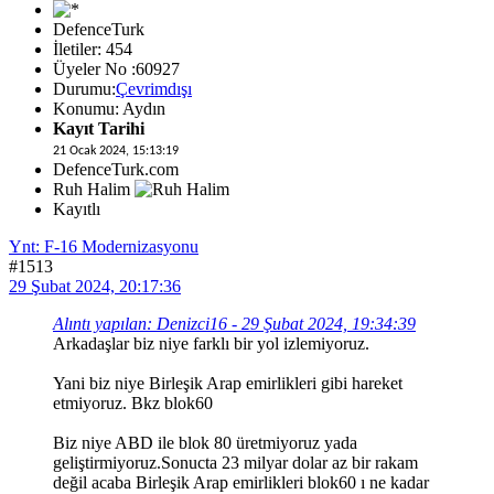
DefenceTurk
İletiler: 454
Üyeler No :60927
Durumu:
Çevrimdışı
Konumu: Aydın
Kayıt Tarihi
21 Ocak 2024, 15:13:19
DefenceTurk.com
Ruh Halim
Kayıtlı
Ynt: F-16 Modernizasyonu
#1513
29 Şubat 2024, 20:17:36
Alıntı yapılan: Denizci16 - 29 Şubat 2024, 19:34:39
Arkadaşlar biz niye farklı bir yol izlemiyoruz.
Yani biz niye Birleşik Arap emirlikleri gibi hareket
etmiyoruz. Bkz blok60
Biz niye ABD ile blok 80 üretmiyoruz yada
geliştirmiyoruz.Sonucta 23 milyar dolar az bir rakam
değil acaba Birleşik Arap emirlikleri blok60 ı ne kadar