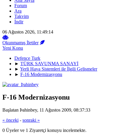
Ana Sayfa
Forum
Ara
Takvim
İndir
06 Ağustos 2026, 11:49:14
Okunmamış İletiler
Yeni Konu
Defence Turk
►
TÜRK SAVUNMA SANAYİ
►
Yerli Hava Sistemleri ile İlgili Gelişmeler
►
F-16 Modernizasyonu
F-16 Modernizasyonu
Başlatan Þahinbey, 11 Ağustos 2009, 08:37:33
« önceki
-
sonraki »
0 Üyeler ve 1 Ziyaretçi konuyu incelemekte.