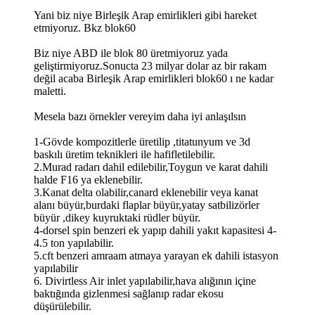
Yani biz niye Birleşik Arap emirlikleri gibi hareket
etmiyoruz. Bkz blok60
Biz niye ABD ile blok 80 üretmiyoruz yada
geliştirmiyoruz.Sonucta 23 milyar dolar az bir rakam
değil acaba Birleşik Arap emirlikleri blok60 ı ne kadar
maletti.
Mesela bazı örnekler vereyim daha iyi anlaşılsın
1-Gövde kompozitlerle üretilip ,titatunyum ve 3d
baskılı üretim teknikleri ile hafifletilebilir.
2.Murad radarı dahil edilebilir,Toygun ve karat dahili
halde F16 ya eklenebilir.
3.Kanat delta olabilir,canard eklenebilir veya kanat
alanı büyür,burdaki flaplar büyür,yatay satbilizörler
büyür ,dikey kuyruktaki rüdler büyür.
4-dorsel spin benzeri ek yapıp dahili yakıt kapasitesi 4-
4.5 ton yapılabilir.
5.cft benzeri amraam atmaya yarayan ek dahili istasyon
yapılabilir
6. Divirtless Air inlet yapılabilir,hava alığının içine
baktığında gizlenmesi sağlanıp radar ekosu
düşürülebilir.