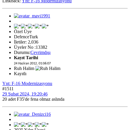
Linkback:
Ynt: F-16 Modernizasyonu
Özel Üye
DefenceTurk
İletiler: 2,036
Üyeler No :13382
Durumu:
Çevrimdışı
Kayıt Tarihi
24 Haziran 2012, 01:06:07
Ruh Halim
Kayıtlı
Ynt: F-16 Modernizasyonu
#1511
29 Şubat 2024, 19:20:46
20 adet F35'de fena olmaz aslında
2025 Yılın Üyesi