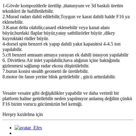
1-Gövde kompozitlerle üretilip ,titatunyum ve 3d baskılı üretim
teknikleri ile hafifletilebilir.
2.Murad radarı dahil edilebilir,Toygun ve karat dahili halde F16 ya
eklenebilir.
3.Kanat delta olabilir,canard eklenebilir veya kanat alanı
büyür,burdaki flaplar büyür,yatay satbilizörler büyür ,dikey
kuyruktaki rüdler büyür.
4-dorsel spin benzeri ek yapıp dahili yakıt kapasitesi 4-4.5 ton
yapılabilir.
5.cft benzeri amraam atmaya yarayan ek dahili istasyon yapılabilir
6. Divirtless Air inlet yapılabilir,hava alığının içine baktığında
gizlenmesi sağlanıp radar ekosu düşürülebilir.
7.burun konisi stealth geometri ile üretilebilir.
8.motor ön fanın yerine blisk getirilebilir , gücü arttırılabilir.
Vesaire vesaire gibi değişiklikler yapabilir ve daha verimli bir
platform haline getirilebilir neden yapılmıyor anlamış değilim çünkü
F16 bizim vurucu gücümüzün bel kemiği.
Herşey kızılelma için