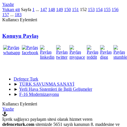
Yazdır
Yukarı git
Sayfa
1
...
147
148
149
150
151
152
153
154
155
156
157
...
183
Kullanıcı Eylemleri
Konuyu Paylaş
Defence Turk
►
TÜRK SAVUNMA SANAYİ
►
Yerli Hava Sistemleri ile İlgili Gelişmeler
►
F-16 Modernizasyonu
Kullanıcı Eylemleri
Yazdır
İçerik sağlayıcı paylaşım sitesi olarak hizmet veren
defenceturk.com
sitemizde 5651 sayılı kanunun 8. maddesine ve