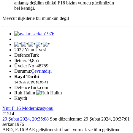
anlamış değilim çünkü F16 bizim vurucu gücümüzün
bel kemiği.
Mevcut ilişkilerle bu mümkün değil
2022 Yılın Üyesi
DefenceTurk
İletiler: 9,855
Üyeler No :48759
Durumu:
Çevrimdışı
Kayıt Tarihi
14 Ocak 2019, 18:05:41
DefenceTurk.com
Ruh Halim
Kayıtlı
Ynt: F-16 Modernizasyonu
#1514
29 Şubat 2024, 20:35:08
Son düzenlenme
: 29 Şubat 2024, 20:37:01
serkan1976
ABD, F-16 BAE geliştirmesini İran'ı vurmak ve tüm geliştirme