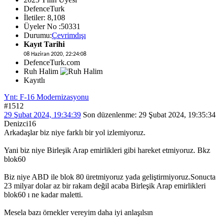
DefenceTurk
İletiler: 8,108
Üyeler No :50331
Durumu:
Çevrimdışı
Kayıt Tarihi
08 Haziran 2020, 22:24:08
DefenceTurk.com
Ruh Halim
Kayıtlı
Ynt: F-16 Modernizasyonu
#1512
29 Şubat 2024, 19:34:39
Son düzenlenme
: 29 Şubat 2024, 19:35:34
Denizci16
Arkadaşlar biz niye farklı bir yol izlemiyoruz.
Yani biz niye Birleşik Arap emirlikleri gibi hareket etmiyoruz. Bkz
blok60
Biz niye ABD ile blok 80 üretmiyoruz yada geliştirmiyoruz.Sonucta
23 milyar dolar az bir rakam değil acaba Birleşik Arap emirlikleri
blok60 ı ne kadar maletti.
Mesela bazı örnekler vereyim daha iyi anlaşılsın