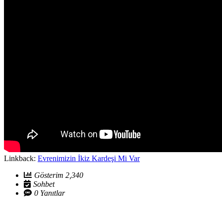
Linkback:
Evrenimizin İkiz Kardeşi Mi Var
Gösterim 2,340
Sohbet
0 Yanıtlar