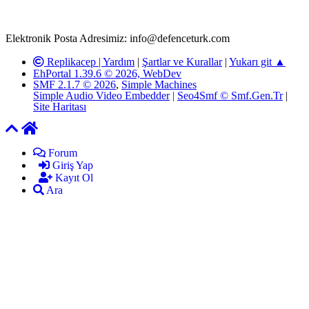
kanunlar ve yönetmelikler çerçevesinde tarafımızca incelenerek site
yöneticilerimiz tarafından gereken çalışmaların yapılmasının
ardından ilgili kişi ya da kuruma yazılı açıklama yapılacaktır.
Elektronik Posta Adresimiz: info@defenceturk.com
Replikacep |
Yardım
|
Şartlar ve Kurallar
|
Yukarı git ▲
EhPortal 1.39.6 © 2026, WebDev
SMF 2.1.7 © 2026
,
Simple Machines
Simple Audio Video Embedder
|
Seo4Smf © Smf.Gen.Tr
|
Site Haritası
Forum
Giriş Yap
Kayıt Ol
Ara