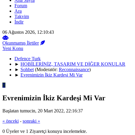
Ana Sayfa
Forum
Ara
Takvim
İndir
06 Ağustos 2026, 12:10:43
Okunmamış İletiler
Yeni Konu
Defence Turk
►
HOBİLERİNİZ, TASARIM VE DİĞER KONULAR
►
Sohbet
(Moderatör:
Reconnaissance
)
►
Evrenimizin İkiz Kardeşi Mi Var
T
Evrenimizin İkiz Kardeşi Mi Var
Başlatan tumucin, 20 Mart 2022, 22:16:37
« önceki
-
sonraki »
0 Üyeler ve 1 Ziyaretçi konuyu incelemekte.