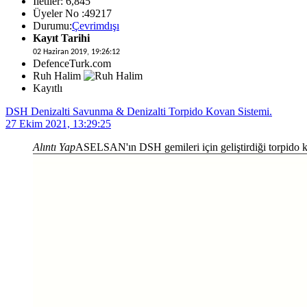
İletiler: 6,845
Üyeler No :49217
Durumu:
Çevrimdışı
Kayıt Tarihi
02 Haziran 2019, 19:26:12
DefenceTurk.com
Ruh Halim
Kayıtlı
DSH Denizalti Savunma & Denizalti Torpido Kovan Sistemi.
27 Ekim 2021, 13:29:25
Alıntı Yap
ASELSAN'ın DSH gemileri için geliştirdiği torpido k