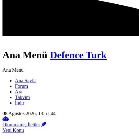
Ana Menü
Defence Turk
Ana Menü
Ana Sayfa
Forum
Ara
Takvim
İndir
08 Ağustos 2026, 13:51:44
Okunmamış İletiler
Yeni Konu