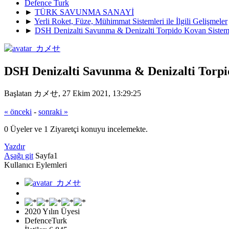
Defence Turk
►
TÜRK SAVUNMA SANAYİ
►
Yerli Roket, Füze, Mühimmat Sistemleri ile İlgili Gelişmeler
►
DSH Denizalti Savunma & Denizalti Torpido Kovan Sistem
DSH Denizalti Savunma & Denizalti Torpi
Başlatan カメせ, 27 Ekim 2021, 13:29:25
« önceki
-
sonraki »
0 Üyeler ve 1 Ziyaretçi konuyu incelemekte.
Yazdır
Aşağı git
Sayfa
1
Kullanıcı Eylemleri
2020 Yılın Üyesi
DefenceTurk