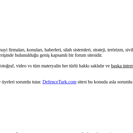
firmaları, konuları, haberleri, silah sistemleri, strateji, terörizm, sivil
verişinde bulunulduğu geniş kapsamlı bir forum sitesidir.
 fotoğraf, video vs tüm materyalin her türlü hakkı saklıdır ve
başka intern
e üyeleri sorumlu tutar.
DefenceTurk.com
sitesi bu konuda asla sorumlu 