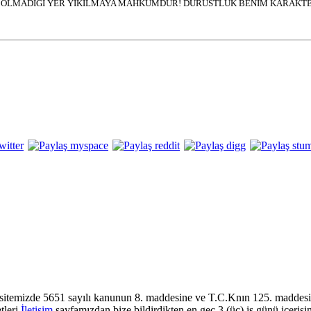
İN OLMADIĞI YER YIKILMAYA MAHKUMDUR! DÜRÜSTLÜK BENİM KARAKTER
sitemizde 5651 sayılı kanunun 8. maddesine ve T.C.Knın 125. maddesine
tleri
İletişim
sayfamızdan bize bildirdikten en geç 3 (üç) iş günü içerisi