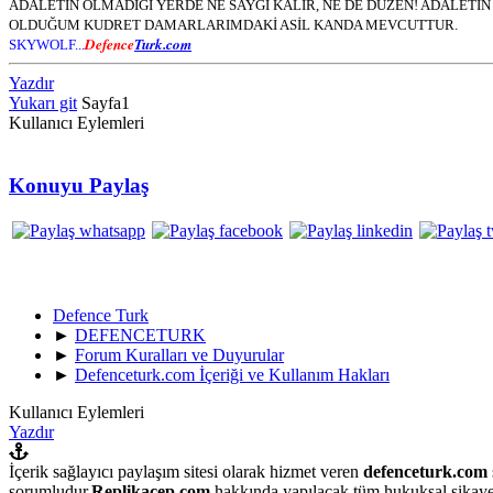
ADALETİN OLMADIĞI YERDE NE SAYGI KALIR, NE DE DÜZEN! ADALET
OLDUĞUM KUDRET DAMARLARIMDAKİ ASİL KANDA MEVCUTTUR.
Defence
Turk.com
SKYWOLF...
Yazdır
Yukarı git
Sayfa
1
Kullanıcı Eylemleri
Konuyu Paylaş
Defence Turk
►
DEFENCETURK
►
Forum Kuralları ve Duyurular
►
Defenceturk.com İçeriği ve Kullanım Hakları
Kullanıcı Eylemleri
Yazdır
İçerik sağlayıcı paylaşım sitesi olarak hizmet veren
defenceturk.com
sorumludur.
Replikacep.com
hakkında yapılacak tüm hukuksal şikaye