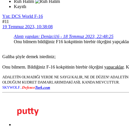
Ruh Halim
Kayıtlı
Ynt: DCS World F-16
#11
19 Temmuz 2023, 10:38:08
Alıntı yapılan: Denizci16 - 18 Temmuz 2023, 22:48:25
Onu bilmem bildiğiniz F16 kokpitinin birebir ölçeğini yapçaklar
Galiba şöyle demek istediniz;
Onu bilmem. Bildiğiniz F-16 kokpitinin birebir ölçeğini
yapacaklar
. 
ADALETİN OLMADIĞI YERDE NE SAYGI KALIR, NE DE DÜZEN! ADALET
OLDUĞUM KUDRET DAMARLARIMDAKİ ASİL KANDA MEVCUTTUR.
Defence
Turk.com
SKYWOLF...