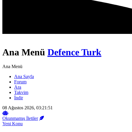
Ana Menü
Defence Turk
Ana Menü
Ana Sayfa
Forum
Ara
Takvim
İndir
08 Ağustos 2026, 03:21:51
Okunmamış İletiler
Yeni Konu