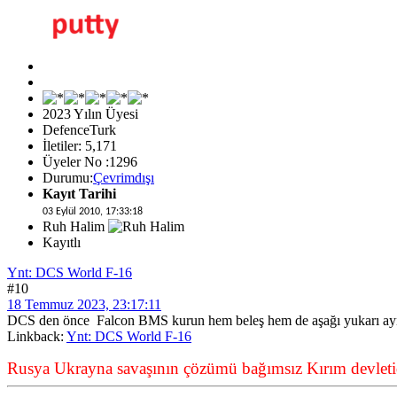
2023 Yılın Üyesi
DefenceTurk
İletiler: 5,171
Üyeler No :1296
Durumu:
Çevrimdışı
Kayıt Tarihi
03 Eylül 2010, 17:33:18
Ruh Halim
Kayıtlı
Ynt: DCS World F-16
#10
18 Temmuz 2023, 23:17:11
DCS den önce Falcon BMS kurun hem beleş hem de aşağı yukarı a
Linkback:
Ynt: DCS World F-16
Rusya Ukrayna savaşının çözümü bağımsız Kırım devletid