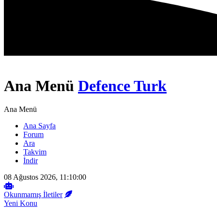
Ana Menü
Defence Turk
Ana Menü
Ana Sayfa
Forum
Ara
Takvim
İndir
08 Ağustos 2026, 11:10:00
Okunmamış İletiler
Yeni Konu