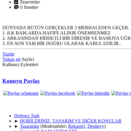
Tasarımlar
0 Yanıtlar
DÜNYADA BÜTÜN GERÇEKLER 3 MERHALEDEN GEÇER.
1. iLK BAÞLARDA HAFİFE ALINIR ÖNEMSENMEZ
2. ARKASINDAN ÞİDDETLİ BİR DİRENİÞ VE BASKIYA UĞR
3. EN SON TAM BİR DOĞRU OLARAK KABUL EDİLİR..
Yazdır
Yukarı git
Sayfa
1
Kullanıcı Eylemleri
Konuyu Paylaş
Defence Turk
►
HOBİLERİNİZ, TASARIM VE DİĞER KONULAR
►
Tasarımlar
(Moderatörler:
RekarnO
,
Destinyy
)