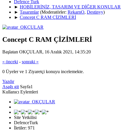
Defence Turk
►
HOBİLERİNİZ, TASARIM VE DİĞER KONULAR
►
Tasarımlar
(Moderatörler:
RekarnO
,
Destinyy
)
►
Concept C RAM ÇİZİMLERİ
Concept C RAM ÇİZİMLERİ
Başlatan OKÇULAR, 16 Aralık 2021, 14:35:20
« önceki
-
sonraki »
0 Üyeler ve 1 Ziyaretçi konuyu incelemekte.
Yazdır
Aşağı git
Sayfa
1
Kullanıcı Eylemleri
Site Yetkilisi
DefenceTurk
İletiler: 971