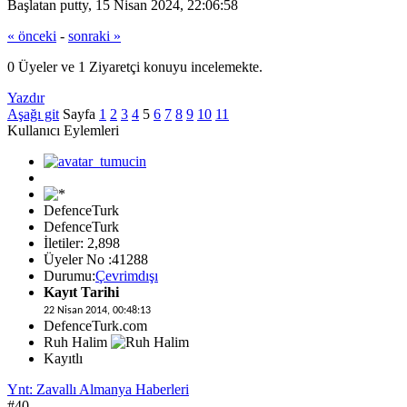
Başlatan putty, 15 Nisan 2024, 22:06:58
« önceki
-
sonraki »
0 Üyeler ve 1 Ziyaretçi konuyu incelemekte.
Yazdır
Aşağı git
Sayfa
1
2
3
4
5
6
7
8
9
10
11
Kullanıcı Eylemleri
DefenceTurk
DefenceTurk
İletiler: 2,898
Üyeler No :41288
Durumu:
Çevrimdışı
Kayıt Tarihi
22 Nisan 2014, 00:48:13
DefenceTurk.com
Ruh Halim
Kayıtlı
Ynt: Zavallı Almanya Haberleri
#40