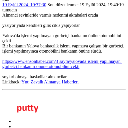
19 Eylül 2024, 19:37:30
Son düzenlenme
: 19 Eylül 2024, 19:40:19
tumucin
Almanci sevinleride varmis nedenmi akrabalari orada
yasiyor yada kendileri giris cikis yapiyorlar
Yalova'da işlemi yapılmayan gurbetçi bankanın önüne otomobilini
çekti
Bir bankanın Yalova bankacılık işlemi yapmaya çalışan bir gurbetçi,
işlemi yapılmayınca otomobilini bankanın önüne sürdü.
https://www.ensonhaber.com/3-sayfa/yalovada-islemi-yapilmayan-
gurbetci-bankanin-onune-otomobilini-cekti
soytari olmaya basladilar almancilar
Linkback:
Ynt: Zavallı Almanya Haberleri