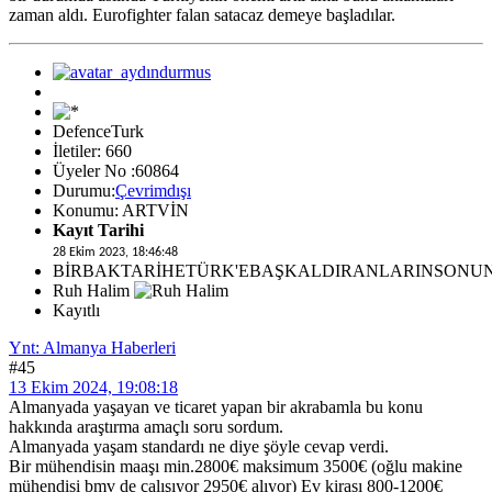
zaman aldı. Eurofighter falan satacaz demeye başladılar.
DefenceTurk
İletiler: 660
Üyeler No :60864
Durumu:
Çevrimdışı
Konumu: ARTVİN
Kayıt Tarihi
28 Ekim 2023, 18:46:48
BİRBAKTARİHETÜRK'EBAŞKALDIRANLARINSONU
Ruh Halim
Kayıtlı
Ynt: Almanya Haberleri
#45
13 Ekim 2024, 19:08:18
Almanyada yaşayan ve ticaret yapan bir akrabamla bu konu
hakkında araştırma amaçlı soru sordum.
Almanyada yaşam standardı ne diye şöyle cevap verdi.
Bir mühendisin maaşı min.2800€ maksimum 3500€ (oğlu makine
mühendisi bmv de çalışıyor 2950€ alıyor) Ev kirası 800-1200€