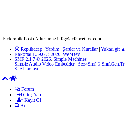
T.C.K'nın 125. Maddesine göre, yapılan gönderi (konu, yorum)
paylaşımlarının tüm sorumluluğu forum üyelerimize aittir.
defenceturk Forumuna iletilecek olan şikayetler, elektronik posta
adresimize gönderildikten en geç üç (3) iş günü içerisinde, ilgili
kanunlar ve yönetmelikler çerçevesinde tarafımızca incelenerek site
yöneticilerimiz tarafından gereken çalışmaların yapılmasının
ardından ilgili kişi ya da kuruma yazılı açıklama yapılacaktır.
Elektronik Posta Adresimiz: info@defenceturk.com
Replikacep |
Yardım
|
Şartlar ve Kurallar
|
Yukarı git ▲
EhPortal 1.39.6 © 2026, WebDev
SMF 2.1.7 © 2026
,
Simple Machines
Simple Audio Video Embedder
|
Seo4Smf © Smf.Gen.Tr
|
Site Haritası
Forum
Giriş Yap
Kayıt Ol
Ara