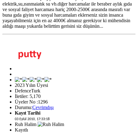
elektrik,su,ısınmaiatık su vb.diğer harcamalar ile beraber aylık gıda
ve sosyal faliyet harcaması hariç 2000-2500€ arasında masrafı var
buna gıda giyim ve sosyal harcamaları eklerseniz sizin insanca
yaşayabilmeniz için en az 4000€ almanız gerekiyor ki mühendisin
aldığı maaşı yukarda belirttim gerisini siz düşünün...
2023 Yılın Üyesi
DefenceTurk
İletiler: 5,170
Üyeler No :1296
Durumu:
Çevrimdışı
Kayıt Tarihi
03 Eylül 2010, 17:33:18
Ruh Halim
Kayıtlı