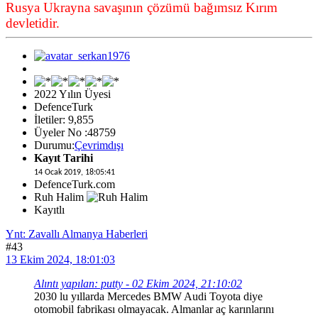
Rusya Ukrayna savaşının çözümü bağımsız Kırım
devletidir.
2022 Yılın Üyesi
DefenceTurk
İletiler: 9,855
Üyeler No :48759
Durumu:
Çevrimdışı
Kayıt Tarihi
14 Ocak 2019, 18:05:41
DefenceTurk.com
Ruh Halim
Kayıtlı
Ynt: Zavallı Almanya Haberleri
#43
13 Ekim 2024, 18:01:03
Alıntı yapılan: putty - 02 Ekim 2024, 21:10:02
2030 lu yıllarda Mercedes BMW Audi Toyota diye
otomobil fabrikası olmayacak. Almanlar aç karınlarını