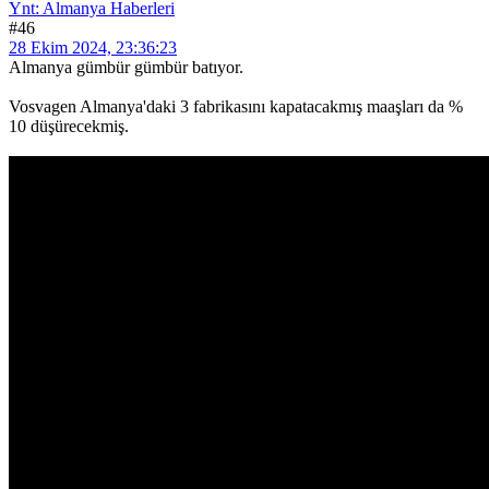
Ynt: Almanya Haberleri
#46
28 Ekim 2024, 23:36:23
Almanya gümbür gümbür batıyor.
Vosvagen Almanya'daki 3 fabrikasını kapatacakmış maaşları da %
10 düşürecekmiş.