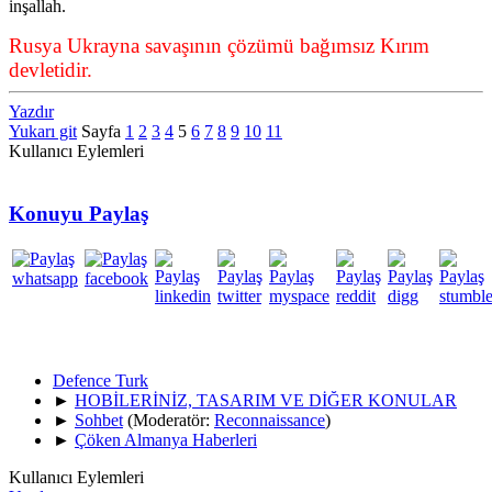
inşallah.
Rusya Ukrayna savaşının çözümü bağımsız Kırım
devletidir.
Yazdır
Yukarı git
Sayfa
1
2
3
4
5
6
7
8
9
10
11
Kullanıcı Eylemleri
Konuyu Paylaş
Defence Turk
►
HOBİLERİNİZ, TASARIM VE DİĞER KONULAR
►
Sohbet
(Moderatör:
Reconnaissance
)
►
Çöken Almanya Haberleri
Kullanıcı Eylemleri