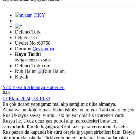
DefenceTurk
İletiler: 735
Üyeler No :60758
Durumu:
Çevrimdışı
Kayıt Tarihi
06 Nisan 2023, 09:58:35
DefenceTurk.com
Ruh Halim
Kayıtlı
Ynt: Zavallı Almanya Haberleri
#44
13 Ekim 2024, 18:10:33
En çok ticaret yaptığımız mal alıp sattığımız ülke almanya.
Almanya'nın kötü olması bizim işimize gelmiyor. Tabi onları en çok
Rus Ukrayna savaşı vurdu. 100 milyar dolarlık ticaretleri vardı
Rusya ile. Ucuz ucuz gaz petrol alıp mercedesleri bmw leri
satıyorlardı. Þimdi dogalgaza 3 kat fazla para veriyorlar. Üstelik
Rus pazarı da kapandı bir sürü orayla iş yapan şirketleri battı. Böyle
bir durumda aslında Türkiyenin önemi arttı ama bunu anlamaları