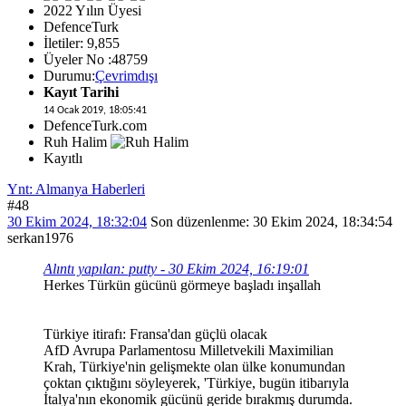
2022 Yılın Üyesi
DefenceTurk
İletiler: 9,855
Üyeler No :48759
Durumu:
Çevrimdışı
Kayıt Tarihi
14 Ocak 2019, 18:05:41
DefenceTurk.com
Ruh Halim
Kayıtlı
Ynt: Almanya Haberleri
#48
30 Ekim 2024, 18:32:04
Son düzenlenme
: 30 Ekim 2024, 18:34:54
serkan1976
Alıntı yapılan: putty - 30 Ekim 2024, 16:19:01
Herkes Türkün gücünü görmeye başladı inşallah
Türkiye itirafı: Fransa'dan güçlü olacak
AfD Avrupa Parlamentosu Milletvekili Maximilian
Krah, Türkiye'nin gelişmekte olan ülke konumundan
çoktan çıktığını söyleyerek, 'Türkiye, bugün itibarıyla
İtalya'nın ekonomik gücünü geride bırakmış durumda.