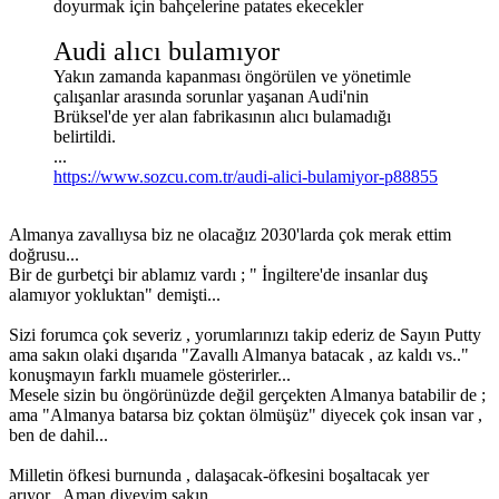
doyurmak için bahçelerine patates ekecekler
Audi alıcı bulamıyor
Yakın zamanda kapanması öngörülen ve yönetimle
çalışanlar arasında sorunlar yaşanan Audi'nin
Brüksel'de yer alan fabrikasının alıcı bulamadığı
belirtildi.
...
https://www.sozcu.com.tr/audi-alici-bulamiyor-p88855
Almanya zavallıysa biz ne olacağız 2030'larda çok merak ettim
doğrusu...
Bir de gurbetçi bir ablamız vardı ; " İngiltere'de insanlar duş
alamıyor yokluktan" demişti...
Sizi forumca çok severiz , yorumlarınızı takip ederiz de Sayın Putty
ama sakın olaki dışarıda "Zavallı Almanya batacak , az kaldı vs.."
konuşmayın farklı muamele gösterirler...
Mesele sizin bu öngörünüzde değil gerçekten Almanya batabilir de ;
ama "Almanya batarsa biz çoktan ölmüşüz" diyecek çok insan var ,
ben de dahil...
Milletin öfkesi burnunda , dalaşacak-öfkesini boşaltacak yer
arıyor...Aman diyeyim sakın...