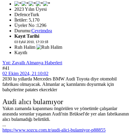
2023 Yılın Üyesi
DefenceTurk
İletiler: 5,170
Üyeler No :1296
Durumu:
Çevrimdışı
Kayıt Tarihi
03 Eylül 2010, 17:33:18
Ruh Halim
Kayıtlı
Ynt: Zavallı Almanya Haberleri
#41
02 Ekim 2024, 21:10:02
2030 lu yıllarda Mercedes BMW Audi Toyota diye otomobil
fabrikası olmayacak. Almanlar aç karınlarını doyurmak için
bahçelerine patates ekecekler
Audi alıcı bulamıyor
Yakın zamanda kapanması öngörülen ve yönetimle çalışanlar
arasında sorunlar yaşanan Audi'nin Brüksel'de yer alan fabrikasının
alıcı bulamadığı belirtildi.
...
https://www.sozcu.com.tr/audi-alici-bulamiyor-p88855