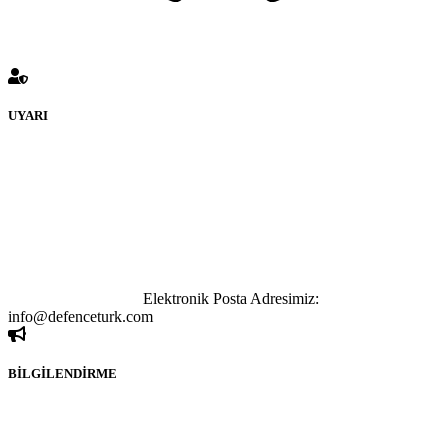
UYARI
defenceturk Forumuna eklenen ve farklı sitelere yönlendiren
bağlantı adreslerinden (linklerden) www.defenceturk.com sorumlu
tutulamaz. İnternet sitemizde, kaynak ya da bağlantı adresi(link)
göstermeksizin izinsiz bir şekilde yapılan her türlü haber ve bilgi
paylaşımı yasaktır. Forumumuzda izinsiz ve kaynak göstermeksizin
yapılan haber ve bilgi paylaşımlarından sadece eylemi gerçekleştiren
kişi sorumludur. Bu durumun mağduriyet yaratması hâlinde hak
sahibi olan kişi, kişiler ya da kurumların, bizlerle iletişime geçmesini
ivedilikle rica ederiz.
Elektronik Posta Adresimiz:
info@defenceturk.com
BİLGİLENDİRME
Rom ve medya haber sitesi olarak hizmet veren
www.defenceturk.com'
da, 5651 Sayılı Kanunun 8. Maddesine ve