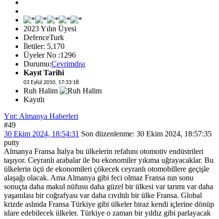
2023 Yılın Üyesi
DefenceTurk
İletiler: 5,170
Üyeler No :1296
Durumu:
Çevrimdışı
Kayıt Tarihi
03 Eylül 2010, 17:33:18
Ruh Halim
Kayıtlı
Ynt: Almanya Haberleri
#49
30 Ekim 2024, 18:54:31
Son düzenlenme
: 30 Ekim 2024, 18:57:35
putty
Almanya Fransa İtalya bu ülkelerin refahını otomotiv endüstrileri
taşıyor. Ceyranlı arabalar ile bu ekonomiler yıkıma uğrayacaklar. Bu
ülkelerin üçü de ekonomileri çökecek ceyranlı otomobillere geçişle
alaşağı olacak. Ama Almanya gibi feci olmaz Fransa nın sonu
sonuçta daha makul nüfusu daha güzel bir ülkesi var tarımı var daha
yaşanılası bir coğrafyası var daha cıvıltılı bir ülke Fransa. Global
krizde aslında Fransa Türkiye gibi ülkeler biraz kendi içlerine dönüp
idare edebilecek ülkeler. Türkiye o zaman bir yıldız gibi parlayacak