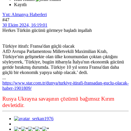
Kayıtlı
Ynt: Almanya Haberleri
#47
30 Ekim 2024, 16:19:01
Herkes Türkün gücünü görmeye başladı inşallah
Türkiye itirafı: Fransa'dan güçlü olacak
AfD Avrupa Parlamentosu Milletvekili Maximilian Krah,
Türkiye'nin gelişmekte olan ülke konumundan çoktan çıktığını
söyleyerek, 'Türkiye, bugün itibarıyla İtalya'nın ekonomik gücünü
geride bırakmış durumda. Türkiye 10 yıl sonra Fransa'dan daha
güçlü bir ekonomik yapıya sahip olacak.' dedi.
...
https://www.star.com.tr/dunya/turkiye-itirafi-fransadan-guclu-olacak-
haber-1901809/
Rusya Ukrayna savaşının çözümü bağımsız Kırım
devletidir.