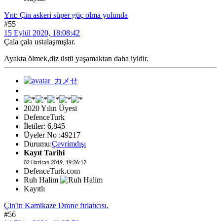
Ynt: Çin askeri süper güç olma yolunda
#55
15 Eylül 2020, 18:08:42
Çala çala ustalaşmışlar.
Ayakta ölmek,diz üstü yaşamaktan daha iyidir.
2020 Yılın Üyesi
DefenceTurk
İletiler: 6,845
Üyeler No :49217
Durumu:
Çevrimdışı
Kayıt Tarihi
02 Haziran 2019, 19:26:12
DefenceTurk.com
Ruh Halim
Kayıtlı
Çin'in Kamikaze Drone fırlatıcısı.
#56