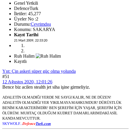
Genel Yetkili
DefenceTurk
İletiler: 45,277
Üyeler No :2
Durumu:
Çevrimdışı
Konumu: SAKARYA
Kayıt Tarihi
21 Mart 2009, 22:33:20
Ruh Halim
Kayıtlı
Ynt: Çin askeri süper güç olma yolunda
#51
12 Ağustos 2020, 12:01:26
Bence biz acilen stealth jet siha işine girmeliyiz.
ADALETİN OLMADIĞI YERDE NE SAYGI KALIR, NE DE DÜZEN!
ADALETİN OLMADIĞI YER YIKILMAYA MAHKUMDUR! DÜRÜSTLÜK
BENİM KARAKTERİMDİR! BEN ŞEREFİM İÇİN YAŞAR, ŞEREFİM İÇİN
ÖLÜRÜM. MUHTAÇ OLDUĞUM KUDRET DAMARLARIMDAKİ ASİL
KANDA MEVCUTTUR.
Defence
Turk.com
SKYWOLF...