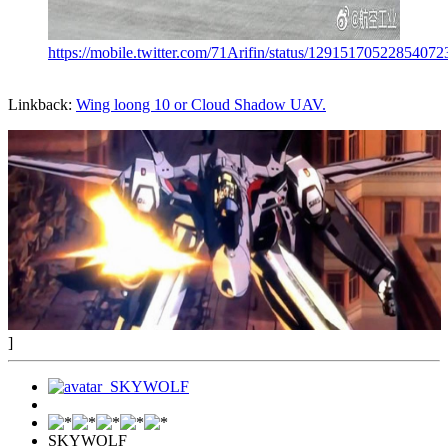
https://mobile.twitter.com/71Arifin/status/12915170522854072
Linkback:
Wing loong 10 or Cloud Shadow UAV.
]
SKYWOLF