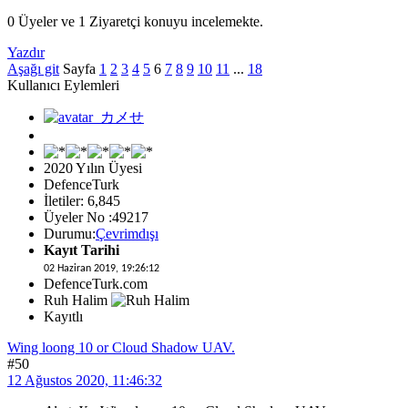
0 Üyeler ve 1 Ziyaretçi konuyu incelemekte.
Yazdır
Aşağı git
Sayfa
1
2
3
4
5
6
7
8
9
10
11
...
18
Kullanıcı Eylemleri
2020 Yılın Üyesi
DefenceTurk
İletiler: 6,845
Üyeler No :49217
Durumu:
Çevrimdışı
Kayıt Tarihi
02 Haziran 2019, 19:26:12
DefenceTurk.com
Ruh Halim
Kayıtlı
Wing loong 10 or Cloud Shadow UAV.
#50
12 Ağustos 2020, 11:46:32