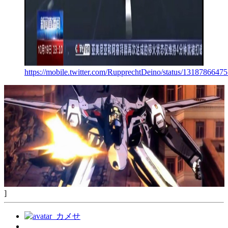
https://mobile.twitter.com/RupprechtDeino/status/131878664
]