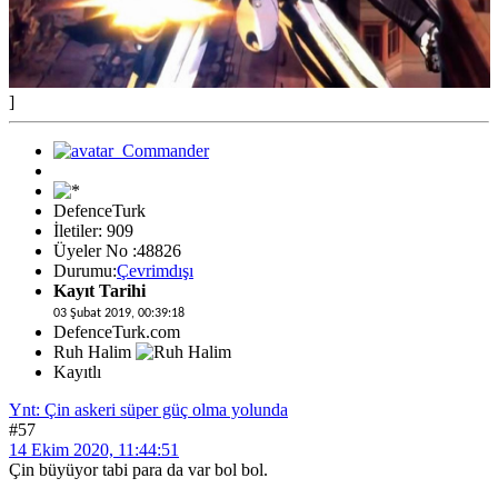
]
DefenceTurk
İletiler: 909
Üyeler No :48826
Durumu:
Çevrimdışı
Kayıt Tarihi
03 Şubat 2019, 00:39:18
DefenceTurk.com
Ruh Halim
Kayıtlı
Ynt: Çin askeri süper güç olma yolunda
#57
14 Ekim 2020, 11:44:51
Çin büyüyor tabi para da var bol bol.