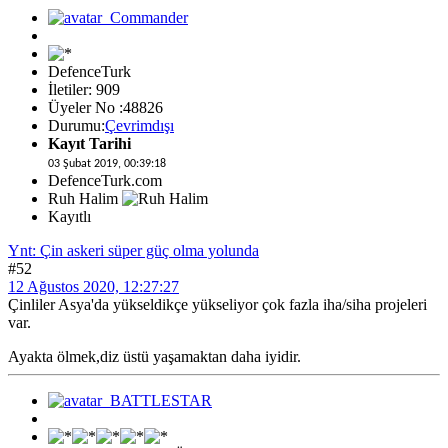
DefenceTurk
İletiler: 909
Üyeler No :48826
Durumu:
Çevrimdışı
Kayıt Tarihi
03 Şubat 2019, 00:39:18
DefenceTurk.com
Ruh Halim
Kayıtlı
Ynt: Çin askeri süper güç olma yolunda
#52
12 Ağustos 2020, 12:27:27
Çinliler Asya'da yükseldikçe yükseliyor çok fazla iha/siha projeleri
var.
Ayakta ölmek,diz üstü yaşamaktan daha iyidir.