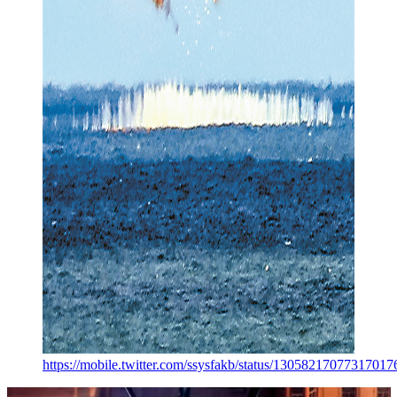
https://mobile.twitter.com/ssysfakb/status/13058217077317017