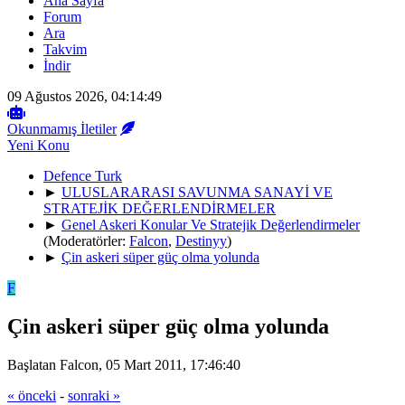
Ana Sayfa
Forum
Ara
Takvim
İndir
09 Ağustos 2026, 04:14:49
Okunmamış İletiler
Yeni Konu
Defence Turk
►
ULUSLARARASI SAVUNMA SANAYİ VE
STRATEJİK DEĞERLENDİRMELER
►
Genel Askeri Konular Ve Stratejik Değerlendirmeler
(Moderatörler:
Falcon
,
Destinyy
)
►
Çin askeri süper güç olma yolunda
F
Çin askeri süper güç olma yolunda
Başlatan Falcon, 05 Mart 2011, 17:46:40
« önceki
-
sonraki »