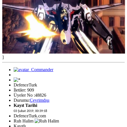
]
DefenceTurk
İletiler: 909
Üyeler No :48826
Durumu:
Çevrimdışı
Kayıt Tarihi
03 Şubat 2019, 00:39:18
DefenceTurk.com
Ruh Halim
Kayıtlı