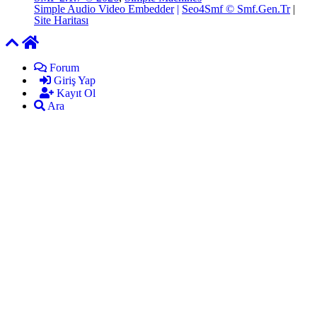
Simple Audio Video Embedder
|
Seo4Smf © Smf.Gen.Tr
|
Site Haritası
Forum
Giriş Yap
Kayıt Ol
Ara