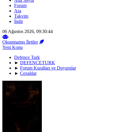
Ana Sayfa
Forum
Ara
Takvim
İndir
06 Ağustos 2026, 09:30:44
Okunmamış İletiler
Yeni Konu
Defence Turk
►
DEFENCETURK
►
Forum Kuralları ve Duyurular
►
Cezalılar