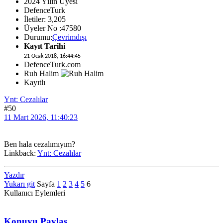
2024 Yılın Üyesi
DefenceTurk
İletiler: 3,205
Üyeler No :47580
Durumu:
Çevrimdışı
Kayıt Tarihi
21 Ocak 2018, 16:44:45
DefenceTurk.com
Ruh Halim
Kayıtlı
Ynt: Cezalılar
#50
11 Mart 2026, 11:40:23
Ben hala cezalımıyım?
Linkback:
Ynt: Cezalılar
Yazdır
Yukarı git
Sayfa
1
2
3
4
5
6
Kullanıcı Eylemleri
Konuyu Paylaş