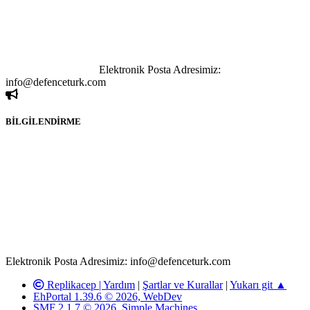
göstermeksizin izinsiz bir şekilde yapılan her türlü haber ve bilgi
paylaşımı yasaktır. Forumumuzda izinsiz ve kaynak göstermeksizin
yapılan haber ve bilgi paylaşımlarından sadece eylemi gerçekleştiren
kişi sorumludur. Bu durumun mağduriyet yaratması hâlinde hak
sahibi olan kişi, kişiler ya da kurumların, bizlerle iletişime geçmesini
ivedilikle rica ederiz.
Elektronik Posta Adresimiz:
info@defenceturk.com
BİLGİLENDİRME
Rom ve medya haber sitesi olarak hizmet veren
www.defenceturk.com'
da, 5651 Sayılı Kanunun 8. Maddesine ve
T.C.K'nın 125. Maddesine göre, yapılan gönderi (konu, yorum)
paylaşımlarının tüm sorumluluğu forum üyelerimize aittir.
defenceturk Forumuna iletilecek olan şikayetler, elektronik posta
adresimize gönderildikten en geç üç (3) iş günü içerisinde, ilgili
kanunlar ve yönetmelikler çerçevesinde tarafımızca incelenerek site
yöneticilerimiz tarafından gereken çalışmaların yapılmasının
ardından ilgili kişi ya da kuruma yazılı açıklama yapılacaktır.
Elektronik Posta Adresimiz: info@defenceturk.com
Replikacep |
Yardım
|
Şartlar ve Kurallar
|
Yukarı git ▲
EhPortal 1.39.6 © 2026, WebDev
SMF 2.1.7 © 2026
,
Simple Machines