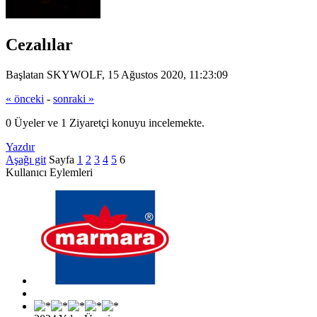
Cezalılar
Başlatan SKYWOLF, 15 Ağustos 2020, 11:23:09
« önceki
-
sonraki »
0 Üyeler ve 1 Ziyaretçi konuyu incelemekte.
Yazdır
Aşağı git
Sayfa
1
2
3
4
5
6
Kullanıcı Eylemleri