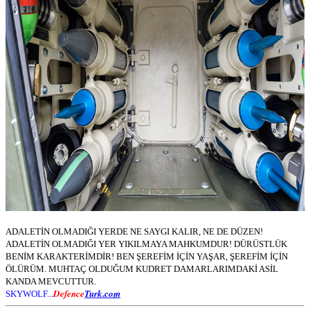
ADALETİN OLMADIĞI YERDE NE SAYGI KALIR, NE DE DÜZEN!
ADALETİN OLMADIĞI YER YIKILMAYA MAHKUMDUR! DÜRÜSTLÜK
BENİM KARAKTERİMDİR! BEN ŞEREFİM İÇİN YAŞAR, ŞEREFİM İÇİN
ÖLÜRÜM. MUHTAÇ OLDUĞUM KUDRET DAMARLARIMDAKİ ASİL
KANDA MEVCUTTUR.
Defence
Turk.com
SKYWOLF...