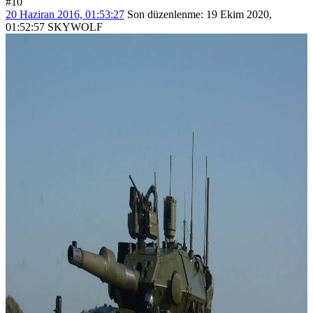
#10
20 Haziran 2016, 01:53:27
Son düzenlenme
: 19 Ekim 2020,
01:52:57 SKYWOLF