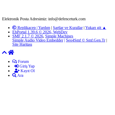
adresimize gönderildikten en geç üç (3) iş günü içerisinde, ilgili
kanunlar ve yönetmelikler çerçevesinde tarafımızca incelenerek site
yöneticilerimiz tarafından gereken çalışmaların yapılmasının
ardından ilgili kişi ya da kuruma yazılı açıklama yapılacaktır.
Elektronik Posta Adresimiz: info@defenceturk.com
Replikacep |
Yardım
|
Şartlar ve Kurallar
|
Yukarı git ▲
EhPortal 1.39.6 © 2026, WebDev
SMF 2.1.7 © 2026
,
Simple Machines
Simple Audio Video Embedder
|
Seo4Smf © Smf.Gen.Tr
|
Site Haritası
Forum
Giriş Yap
Kayıt Ol
Ara