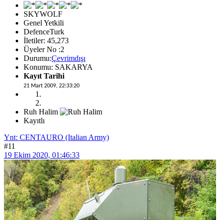
SKYWOLF
Genel Yetkili
DefenceTurk
İletiler: 45,273
Üyeler No :2
Durumu:
Çevrimdışı
Konumu: SAKARYA
Kayıt Tarihi
21 Mart 2009, 22:33:20
Ruh Halim
Kayıtlı
Ynt: CENTAURO (Italian Army)
#11
19 Ekim 2020, 01:46:33