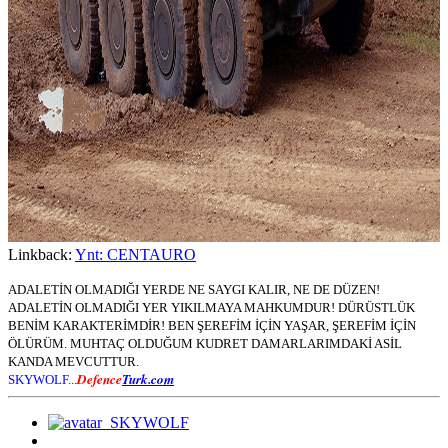
Linkback:
Ynt: CENTAURO
ADALETİN OLMADIĞI YERDE NE SAYGI KALIR, NE DE DÜZEN!
ADALETİN OLMADIĞI YER YIKILMAYA MAHKUMDUR! DÜRÜSTLÜK
BENİM KARAKTERİMDİR! BEN ŞEREFİM İÇİN YAŞAR, ŞEREFİM İÇİN
ÖLÜRÜM. MUHTAÇ OLDUĞUM KUDRET DAMARLARIMDAKİ ASİL
KANDA MEVCUTTUR.
Defence
Turk.com
SKYWOLF...