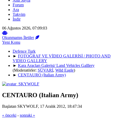
Ana Sayfa
Forum
Ara
Takvim
İndir
06 Ağustos 2026, 07:09:03
Okunmamış İletiler
Yeni Konu
Defence Turk
►
FOTOĞRAF VE VİDEO GALERİSİ / PHOTO AND
VIDEO GALLERY
►
Kara Araçları Galerisi/ Land Vehicles Galllery
(Moderatörler:
SÜVARİ
,
Wild Eagle
)
►
CENTAURO (Italian Army)
CENTAURO (Italian Army)
Başlatan SKYWOLF, 17 Aralık 2012, 18:47:34
« önceki
-
sonraki »