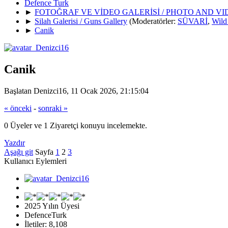
Defence Turk
►
FOTOĞRAF VE VİDEO GALERİSİ / PHOTO AND V
►
Silah Galerisi / Guns Gallery
(Moderatörler:
SÜVARİ
,
Wild
►
Canik
Canik
Başlatan Denizci16, 11 Ocak 2026, 21:15:04
« önceki
-
sonraki »
0 Üyeler ve 1 Ziyaretçi konuyu incelemekte.
Yazdır
Aşağı git
Sayfa
1
2
3
Kullanıcı Eylemleri
2025 Yılın Üyesi
DefenceTurk
İletiler: 8,108