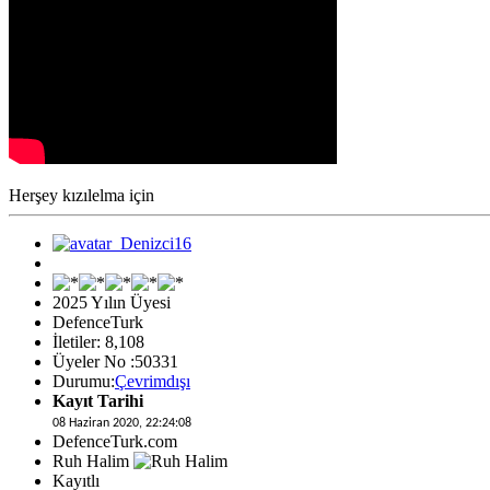
Herşey kızılelma için
2025 Yılın Üyesi
DefenceTurk
İletiler: 8,108
Üyeler No :50331
Durumu:
Çevrimdışı
Kayıt Tarihi
08 Haziran 2020, 22:24:08
DefenceTurk.com
Ruh Halim
Kayıtlı