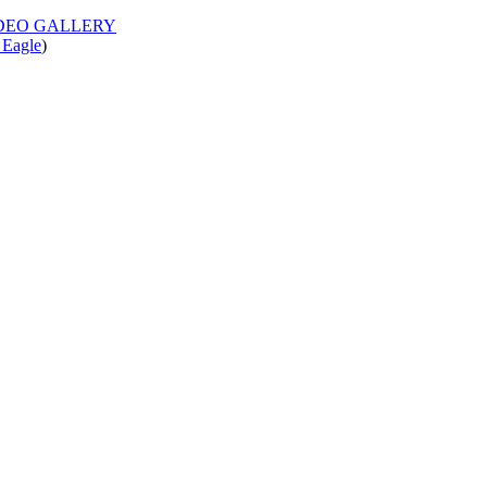
IDEO GALLERY
 Eagle
)