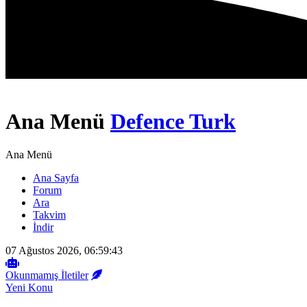
Ana Menü
Defence Turk
Ana Menü
Ana Sayfa
Forum
Ara
Takvim
İndir
07 Ağustos 2026, 06:59:43
Okunmamış İletiler
Yeni Konu