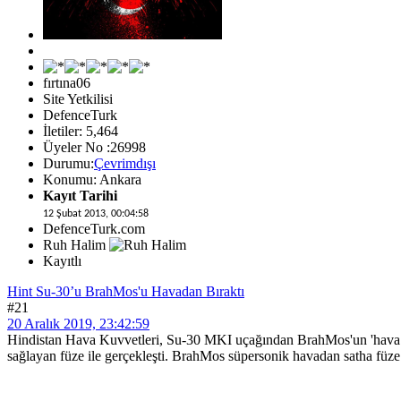
fırtına06
Site Yetkilisi
DefenceTurk
İletiler: 5,464
Üyeler No :26998
Durumu:
Çevrimdışı
Konumu: Ankara
Kayıt Tarihi
12 Şubat 2013, 00:04:58
DefenceTurk.com
Ruh Halim
Kayıtlı
Hint Su-30’u BrahMos'u Havadan Bıraktı
#21
20 Aralık 2019, 23:42:59
Hindistan Hava Kuvvetleri, Su-30 MKI uçağından BrahMos'un 'hava vers
sağlayan füze ile gerçekleşti. BrahMos süpersonik havadan satha füz