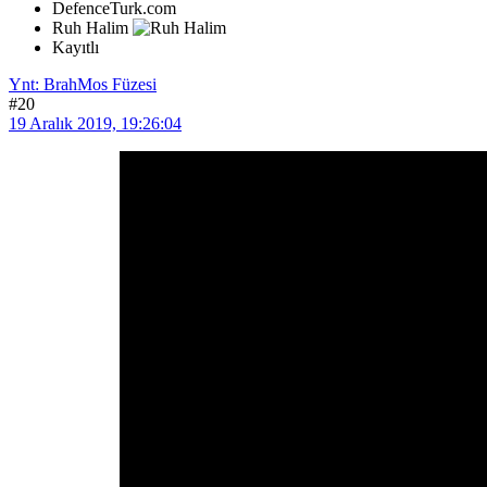
DefenceTurk.com
Ruh Halim
Kayıtlı
Ynt: BrahMos Füzesi
#20
19 Aralık 2019, 19:26:04