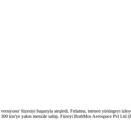
iyonu' füzesiyi başarıyla ateşledi. Fırlatma, istenen yörüngeyi izleye
e 300 km'ye yakın menzile sahip. Füzeyi BrahMos Aerospace Pvt Ltd (BA