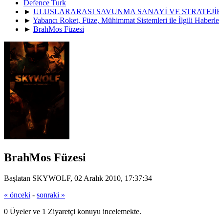
Defence Turk
►
ULUSLARARASI SAVUNMA SANAYİ VE STRATEJ
►
Yabancı Roket, Füze, Mühimmat Sistemleri ile İlgili Haberle
►
BrahMos Füzesi
BrahMos Füzesi
Başlatan SKYWOLF, 02 Aralık 2010, 17:37:34
« önceki
-
sonraki »
0 Üyeler ve 1 Ziyaretçi konuyu incelemekte.