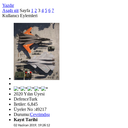
Yazdır
Aşağı git
Sayfa
1
2
3
4
5
6
7
Kullanıcı Eylemleri
2020 Yılın Üyesi
DefenceTurk
İletiler: 6,845
Üyeler No :49217
Durumu:
Çevrimdışı
Kayıt Tarihi
02 Haziran 2019, 19:26:12