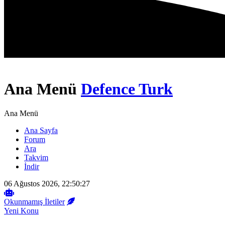
Ana Menü
Defence Turk
Ana Menü
Ana Sayfa
Forum
Ara
Takvim
İndir
06 Ağustos 2026, 22:50:27
Okunmamış İletiler
Yeni Konu