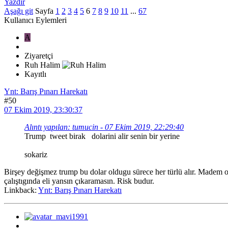
Yazdır
Aşağı git
Sayfa
1
2
3
4
5
6
7
8
9
10
11
...
67
Kullanıcı Eylemleri
A
Ziyaretçi
Ruh Halim
Kayıtlı
Ynt: Barış Pınarı Harekatı
#50
07 Ekim 2019, 23:30:37
Alıntı yapılan: tumucin - 07 Ekim 2019, 22:29:40
Trump tweet birak dolarini alir senin bir yerine
sokariz
Birşey değişmez trump bu dolar oldugu sürece her türlü alır. Madem o k
çalıştıgında eli yansın çıkaramasın. Risk budur.
Linkback:
Ynt: Barış Pınarı Harekatı