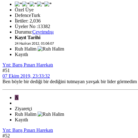
Özel Üye
DefenceTurk
İletiler: 2,036
Üyeler No :13382
Durumu:
Çevrimdışı
Kayıt Tarihi
24 Haziran 2012, 01:06:07
Ruh Halim
Kayıtlı
Ynt: Barış Pınarı Harekatı
#51
07 Ekim 2019, 23:33:32
Ben böyle bir dediği bir dediğini tutmayan yavşak bir lider görmedi
A
Ziyaretçi
Ruh Halim
Kayıtlı
Ynt: Barış Pınarı Harekatı
#52