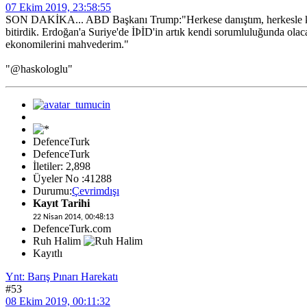
07 Ekim 2019, 23:58:55
SON DAKİKA... ABD Başkanı Trump:"Herkese danıştım, herkesle konuş
bitirdik. Erdoğan'a Suriye'de İÞİD'in artık kendi sorumluluğunda ola
ekonomilerini mahvederim."
"@haskologlu"
DefenceTurk
DefenceTurk
İletiler: 2,898
Üyeler No :41288
Durumu:
Çevrimdışı
Kayıt Tarihi
22 Nisan 2014, 00:48:13
DefenceTurk.com
Ruh Halim
Kayıtlı
Ynt: Barış Pınarı Harekatı
#53
08 Ekim 2019, 00:11:32