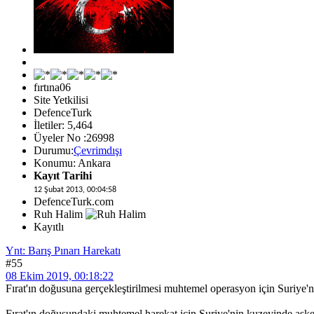
fırtına06
Site Yetkilisi
DefenceTurk
İletiler: 5,464
Üyeler No :26998
Durumu:
Çevrimdışı
Konumu: Ankara
Kayıt Tarihi
12 Şubat 2013, 00:04:58
DefenceTurk.com
Ruh Halim
Kayıtlı
Ynt: Barış Pınarı Harekatı
#55
08 Ekim 2019, 00:18:22
Fırat'ın doğusuna gerçekleştirilmesi muhtemel operasyon için Suriye'nin
Fırat'ın doğusundaki muhtemel harekat için Suriye'nin kuzeyinde askeri