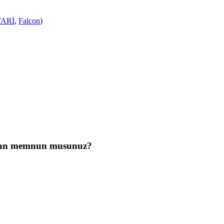
ARİ
,
Falcon
)
tan memnun musunuz?