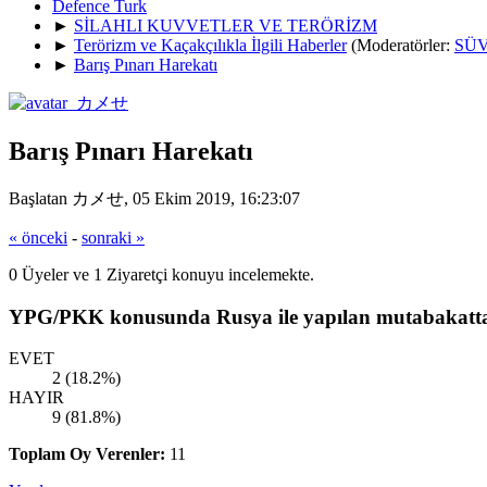
Defence Turk
►
SİLAHLI KUVVETLER VE TERÖRİZM
►
Terörizm ve Kaçakçılıkla İlgili Haberler
(Moderatörler:
SÜV
►
Barış Pınarı Harekatı
Barış Pınarı Harekatı
Başlatan カメせ, 05 Ekim 2019, 16:23:07
« önceki
-
sonraki »
0 Üyeler ve 1 Ziyaretçi konuyu incelemekte.
YPG/PKK konusunda Rusya ile yapılan mutabakat
EVET
2 (18.2%)
HAYIR
9 (81.8%)
Toplam Oy Verenler:
11