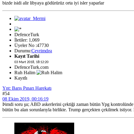
bizde isidi alir libyaya gödürürüz orta iyi isler yaparlar
DefenceTurk
İletiler: 1,069
Üyeler No :47730
Durumu:
Çevrimdışı
Kayıt Tarihi
03 Mart 2018, 18:12:20
DefenceTurk.com
Ruh Halim
Kayıtlı
Ynt: Barış Pınarı Harekatı
#54
08 Ekim 2019, 00:16:19
Þimdi soru şu; ABD askerlerini çektiği zaman bütün Ypg kontrolünde ki
bütün bu alan sorunlarıyla birlikte. Trump gerçekten çekilmek istiyo