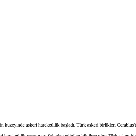
 kuzeyinde askeri hareketlilik başladı. Türk askeri birlikleri Cerablus'
 hareketlilik yaşanıyor. Sahadan edinilen bilgilere göre Türk askeri birl