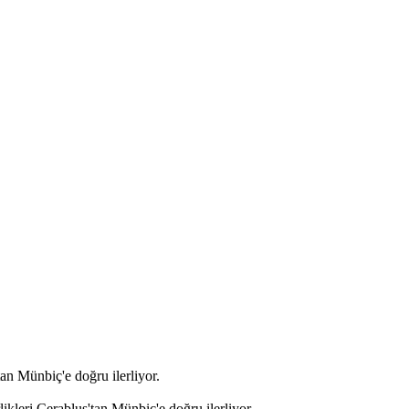
tan Münbiç'e doğru ilerliyor.
ikleri Cerablus'tan Münbiç'e doğru ilerliyor.