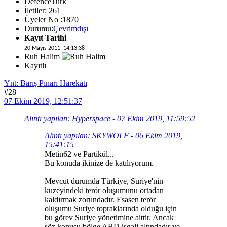
DefenceTurk
İletiler: 261
Üyeler No :1870
Durumu:
Çevrimdışı
Kayıt Tarihi
20 Mayıs 2011, 14:13:38
Ruh Halim
Kayıtlı
Ynt: Barış Pınarı Harekatı
#28
07 Ekim 2019, 12:51:37
Alıntı yapılan: Hyperspace - 07 Ekim 2019, 11:59:52
Alıntı yapılan: SKYWOLF - 06 Ekim 2019,
15:41:15
Metin62 ve Partikül...
Bu konuda ikinize de katılıyorum.
Mevcut durumda Türkiye, Suriye'nin
kuzeyindeki terör oluşumunu ortadan
kaldırmak zorundadır. Esasen terör
oluşumu Suriye topraklarında olduğu için
bu görev Suriye yönetimine aittir. Ancak
söz konusu bölge ABD işgali altındadır ve