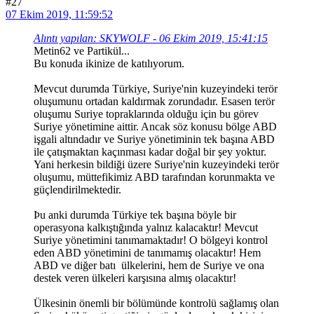
#27
07 Ekim 2019, 11:59:52
Alıntı yapılan: SKYWOLF - 06 Ekim 2019, 15:41:15
Metin62 ve Partikül...
Bu konuda ikinize de katılıyorum.
Mevcut durumda Türkiye, Suriye'nin kuzeyindeki terör
oluşumunu ortadan kaldırmak zorundadır. Esasen terör
oluşumu Suriye topraklarında olduğu için bu görev
Suriye yönetimine aittir. Ancak söz konusu bölge ABD
işgali altındadır ve Suriye yönetiminin tek başına ABD
ile çatışmaktan kaçınması kadar doğal bir şey yoktur.
Yani herkesin bildiği üzere Suriye'nin kuzeyindeki terör
oluşumu, müttefikimiz ABD tarafından korunmakta ve
güçlendirilmektedir.
Þu anki durumda Türkiye tek başına böyle bir
operasyona kalkıştığında yalnız kalacaktır! Mevcut
Suriye yönetimini tanımamaktadır! O bölgeyi kontrol
eden ABD yönetimini de tanımamış olacaktır! Hem
ABD ve diğer batı ülkelerini, hem de Suriye ve ona
destek veren ülkeleri karşısına almış olacaktır!
Ülkesinin önemli bir bölümünde kontrolü sağlamış olan