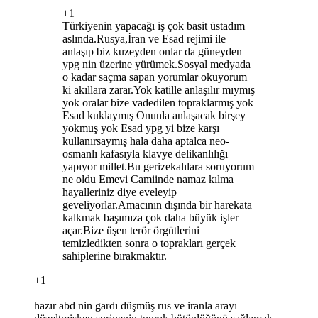
+1
Türkiyenin yapacağı iş çok basit üstadım
aslında.Rusya,İran ve Esad rejimi ile
anlaşıp biz kuzeyden onlar da güneyden
ypg nin üzerine yürümek.Sosyal medyada
o kadar saçma sapan yorumlar okuyorum
ki akıllara zarar.Yok katille anlaşılır mıymış
yok oralar bize vadedilen topraklarmış yok
Esad kuklaymış Onunla anlaşacak birşey
yokmuş yok Esad ypg yi bize karşı
kullanırsaymış hala daha aptalca neo-
osmanlı kafasıyla klavye delikanlılığı
yapıyor millet.Bu gerizekalılara soruyorum
ne oldu Emevi Camiinde namaz kılma
hayalleriniz diye eveleyip
geveliyorlar.Amacının dışında bir harekata
kalkmak başımıza çok daha büyük işler
açar.Bize üşen terör örgütlerini
temizledikten sonra o toprakları gerçek
sahiplerine bırakmaktır.
+1
hazır abd nin gardı düşmüş rus ve iranla arayı