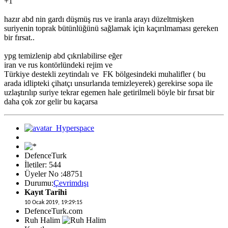
+1
hazır abd nin gardı düşmüş rus ve iranla arayı düzeltmişken
suriyenin toprak bütünlüğünü sağlamak için kaçırılmaması gereken
bir fırsat..
ypg temizlenip abd çıkrılabilirse eğer
iran ve rus kontörlündeki rejim ve
Türkiye destekli zeytindalı ve FK bölgesindeki muhalifler ( bu
arada idlipteki çihatçı unsurlarıda temizleyerek) gerekirse sopa ile
uzlaştırılıp suriye tekrar egemen hale getirilmeli böyle bir fırsat bir
daha çok zor gelir bu kaçarsa
DefenceTurk
İletiler: 544
Üyeler No :48751
Durumu:
Çevrimdışı
Kayıt Tarihi
10 Ocak 2019, 19:29:15
DefenceTurk.com
Ruh Halim