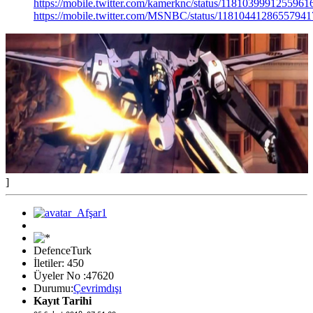
https://mobile.twitter.com/kamerknc/status/1181039991255961
https://mobile.twitter.com/MSNBC/status/11810441286557941
]
DefenceTurk
İletiler: 450
Üyeler No :47620
Durumu:
Çevrimdışı
Kayıt Tarihi