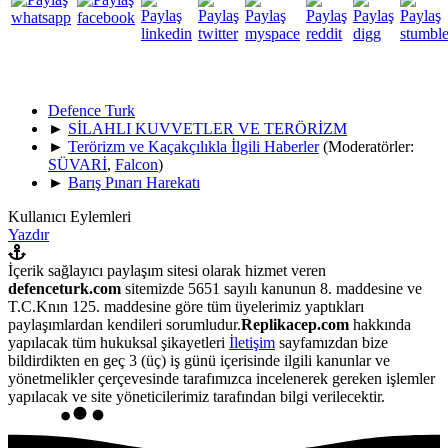
Defence Turk
►
SİLAHLI KUVVETLER VE TERÖRİZM
►
Terörizm ve Kaçakçılıkla İlgili Haberler
(Moderatörler:
SÜVARİ
,
Falcon
)
►
Barış Pınarı Harekatı
Kullanıcı Eylemleri
Yazdır
İçerik sağlayıcı paylaşım sitesi olarak hizmet veren
defenceturk.com
sitemizde 5651 sayılı kanunun 8. maddesine ve
T.C.Knın 125. maddesine göre tüm üyelerimiz yaptıkları
paylaşımlardan kendileri sorumludur.
Replikacep.com
hakkında
yapılacak tüm hukuksal şikayetleri
İletişim
sayfamızdan bize
bildirdikten en geç 3 (üç) iş günü içerisinde ilgili kanunlar ve
yönetmelikler çerçevesinde tarafımızca incelenerek gereken işlemler
yapılacak ve site yöneticilerimiz tarafından bilgi verilecektir.