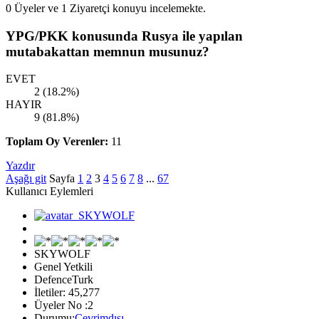
0 Üyeler ve 1 Ziyaretçi konuyu incelemekte.
YPG/PKK konusunda Rusya ile yapılan
mutabakattan memnun musunuz?
EVET
2 (18.2%)
HAYIR
9 (81.8%)
Toplam Oy Verenler:
11
Yazdır
Aşağı git
Sayfa
1
2
3
4
5
6
7
8
...
67
Kullanıcı Eylemleri
SKYWOLF
Genel Yetkili
DefenceTurk
İletiler: 45,277
Üyeler No :2
Durumu:
Çevrimdışı