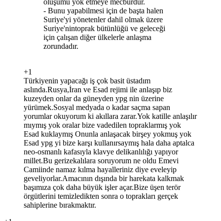
oluşumu yok etmeye mecburdur.
- Bunu yapabilmesi için de başta halen
Suriye'yi yönetenler dahil olmak üzere
Suriye'nintoprak bütünlüğü ve geleceği
için çalışan diğer ülkelerle anlaşma
zorundadır.
+1
Türkiyenin yapacağı iş çok basit üstadım
aslında.Rusya,İran ve Esad rejimi ile anlaşıp biz
kuzeyden onlar da güneyden ypg nin üzerine
yürümek.Sosyal medyada o kadar saçma sapan
yorumlar okuyorum ki akıllara zarar.Yok katille anlaşılır
mıymış yok oralar bize vadedilen topraklarmış yok
Esad kuklaymış Onunla anlaşacak birşey yokmuş yok
Esad ypg yi bize karşı kullanırsaymış hala daha aptalca
neo-osmanlı kafasıyla klavye delikanlılığı yapıyor
millet.Bu gerizekalılara soruyorum ne oldu Emevi
Camiinde namaz kılma hayalleriniz diye eveleyip
geveliyorlar.Amacının dışında bir harekata kalkmak
başımıza çok daha büyük işler açar.Bize üşen terör
örgütlerini temizledikten sonra o toprakları gerçek
sahiplerine bırakmaktır.