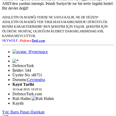
ABD'den yardım istemşti. Þimdi Suriye'de ise bir terör örgütü hedef.
Bir devlet değil!
ADALETİN OLMADIĞI YERDE NE SAYGI KALIR, NE DE DÜZEN!
ADALETİN OLMADIĞI YER YIKILMAYA MAHKUMDUR! DÜRÜSTLÜK
BENİM KARAKTERİMDİR! BEN ŞEREFİM İÇİN YAŞAR, ŞEREFİM İÇİN
ÖLÜRÜM. MUHTAÇ OLDUĞUM KUDRET DAMARLARIMDAKİ ASİL
KANDA MEVCUTTUR.
Defence
Turk.com
SKYWOLF...
DefenceTurk
İletiler: 544
Üyeler No :48751
Durumu:
Çevrimdışı
Kayıt Tarihi
10 Ocak 2019, 19:29:15
DefenceTurk.com
Ruh Halim
Kayıtlı
Ynt: Barış Pınarı Harekatı