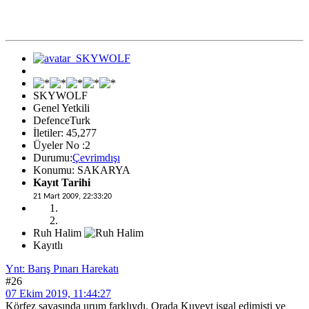
SKYWOLF
Genel Yetkili
DefenceTurk
İletiler: 45,277
Üyeler No :2
Durumu:
Çevrimdışı
Konumu: SAKARYA
Kayıt Tarihi
21 Mart 2009, 22:33:20
Ruh Halim
Kayıtlı
Ynt: Barış Pınarı Harekatı
#26
07 Ekim 2019, 11:44:27
Körfez savaşında urum farklıydı. Orada Kuveyt işgal edimişti ve