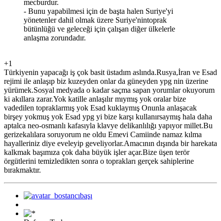
mecburdur.
- Bunu yapabilmesi için de başta halen Suriye'yi
yönetenler dahil olmak üzere Suriye'nintoprak
bütünlüğü ve geleceği için çalışan diğer ülkelerle
anlaşma zorundadır.
+1
Türkiyenin yapacağı iş çok basit üstadım aslında.Rusya,İran ve Esad
rejimi ile anlaşıp biz kuzeyden onlar da güneyden ypg nin üzerine
yürümek.Sosyal medyada o kadar saçma sapan yorumlar okuyorum
ki akıllara zarar.Yok katille anlaşılır mıymış yok oralar bize
vadedilen topraklarmış yok Esad kuklaymış Onunla anlaşacak
birşey yokmuş yok Esad ypg yi bize karşı kullanırsaymış hala daha
aptalca neo-osmanlı kafasıyla klavye delikanlılığı yapıyor millet.Bu
gerizekalılara soruyorum ne oldu Emevi Camiinde namaz kılma
hayalleriniz diye eveleyip geveliyorlar.Amacının dışında bir harekata
kalkmak başımıza çok daha büyük işler açar.Bize üşen terör
örgütlerini temizledikten sonra o toprakları gerçek sahiplerine
bırakmaktır.