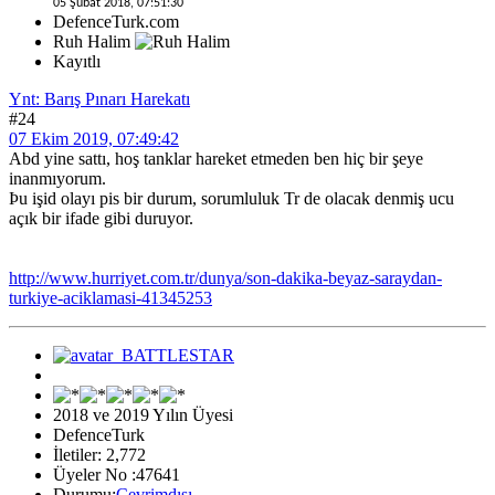
05 Şubat 2018, 07:51:30
DefenceTurk.com
Ruh Halim
Kayıtlı
Ynt: Barış Pınarı Harekatı
#24
07 Ekim 2019, 07:49:42
Abd yine sattı, hoş tanklar hareket etmeden ben hiç bir şeye
inanmıyorum.
Þu işid olayı pis bir durum, sorumluluk Tr de olacak denmiş ucu
açık bir ifade gibi duruyor.
http://www.hurriyet.com.tr/dunya/son-dakika-beyaz-saraydan-
turkiye-aciklamasi-41345253
2018 ve 2019 Yılın Üyesi
DefenceTurk
İletiler: 2,772
Üyeler No :47641
Durumu:
Çevrimdışı