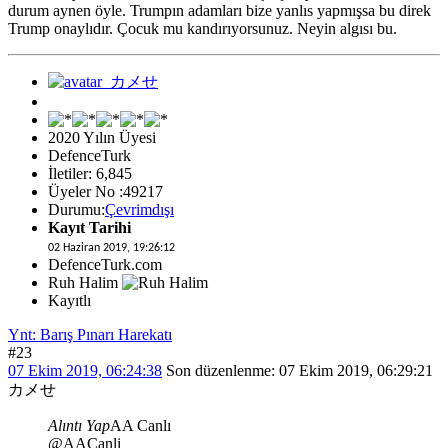
durum aynen öyle. Trumpın adamları bize yanlıs yapmışsa bu direk
Trump onaylıdır. Çocuk mu kandırıyorsunuz. Neyin algısı bu.
2020 Yılın Üyesi
DefenceTurk
İletiler: 6,845
Üyeler No :49217
Durumu:
Çevrimdışı
Kayıt Tarihi
02 Haziran 2019, 19:26:12
DefenceTurk.com
Ruh Halim
Kayıtlı
Ynt: Barış Pınarı Harekatı
#23
07 Ekim 2019, 06:24:38
Son düzenlenme
: 07 Ekim 2019, 06:29:21
カメせ
Alıntı Yap
AA Canlı
@AACanli