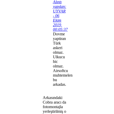
Alıntı
yapılan:
UYVAR
- 06
Ekim
2019,
00:05:37
Dovme
yaptiran
Türk
askeri
olmaz.
Ulkucu
hic
olmaz.
Airsoftcu
muhtemelen
bu
arkadas.
Arkasındaki
Cobra aracı da
fotomontajla
yerleştirilmiş o