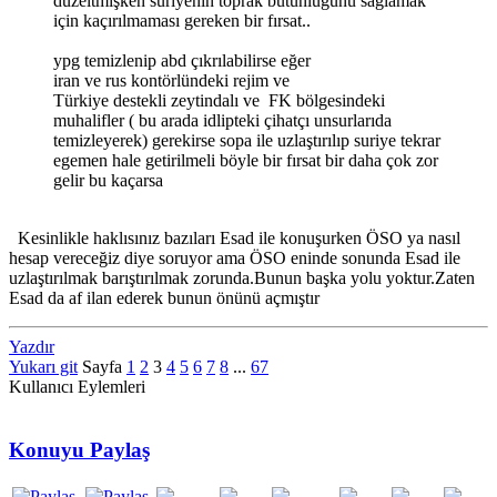
düzeltmişken suriyenin toprak bütünlüğünü sağlamak
için kaçırılmaması gereken bir fırsat..
ypg temizlenip abd çıkrılabilirse eğer
iran ve rus kontörlündeki rejim ve
Türkiye destekli zeytindalı ve FK bölgesindeki
muhalifler ( bu arada idlipteki çihatçı unsurlarıda
temizleyerek) gerekirse sopa ile uzlaştırılıp suriye tekrar
egemen hale getirilmeli böyle bir fırsat bir daha çok zor
gelir bu kaçarsa
Kesinlikle haklısınız bazıları Esad ile konuşurken ÖSO ya nasıl
hesap vereceğiz diye soruyor ama ÖSO eninde sonunda Esad ile
uzlaştırılmak barıştırılmak zorunda.Bunun başka yolu yoktur.Zaten
Esad da af ilan ederek bunun önünü açmıştır
Yazdır
Yukarı git
Sayfa
1
2
3
4
5
6
7
8
...
67
Kullanıcı Eylemleri
Konuyu Paylaş