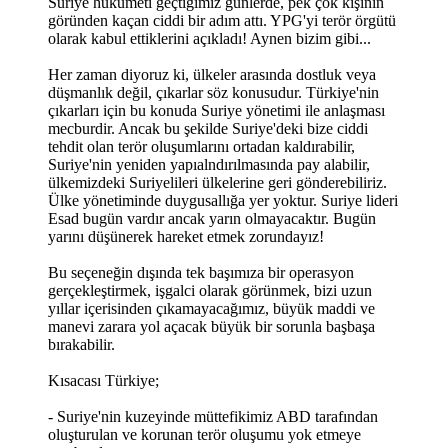
Suriye hükümeti geçtiğimiz günlerde, pek çok kişinin
göründen kaçan ciddi bir adım attı. YPG'yi terör örgütü
olarak kabul ettiklerini açıkladı! Aynen bizim gibi...
Her zaman diyoruz ki, ülkeler arasında dostluk veya
düşmanlık değil, çıkarlar söz konusudur. Türkiye'nin
çıkarları için bu konuda Suriye yönetimi ile anlaşması
mecburdir. Ancak bu şekilde Suriye'deki bize ciddi
tehdit olan terör oluşumlarını ortadan kaldırabilir,
Suriye'nin yeniden yapıalndırılmasında pay alabilir,
ülkemizdeki Suriyelileri ülkelerine geri gönderebiliriz.
Ülke yönetiminde duygusallığa yer yoktur. Suriye lideri
Esad bugün vardır ancak yarın olmayacaktır. Bugün
yarını düşünerek hareket etmek zorundayız!
Bu seçeneğin dışında tek başımıza bir operasyon
gerçekleştirmek, işgalci olarak görünmek, bizi uzun
yıllar içerisinden çıkamayacağımız, büyük maddi ve
manevi zarara yol açacak büyük bir sorunla başbaşa
bırakabilir.
Kısacası Türkiye;
- Suriye'nin kuzeyinde müttefikimiz ABD tarafından
oluşturulan ve korunan terör oluşumu yok etmeye