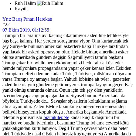
Ruh Halim
Kayıtlı
Ynt: Barış Pınarı Harekatı
#22
07 Ekim 2019, 01:12:55
Trumpın bir tarafına ayı kaçmış çıkaramıyor azledilme tehlikesiyle
baş başa kalmış. Her yerden soruşturma yiyor. Onu kurtaracak tek
şey Suriyede bulunan amerikalı askerlere karşı Türkiye tarafından
yapılacak bir askeri operasyon olur. Helede birkaç amerikalı asker
ölürse amerikada gündem değişir. Sağ/milliyetci tarafın başkanı
Trump çıkar bir twittle hem ekonomimiizi hedef alır alt üst eder
hemde milyonlara propagandasını yapar çeker kenara izler. Eskiden
Trumptan nefret eden ne kadar Türk , Türkiye , müslüman düşmanı
varsa Trumpa oy atmaya başlar. Yahudi lobisine ait tvler , gazeteler
azledilme olayını gündeme getirmeyerek trumpa kıyagını geçer. Kaç
yanki ölmüş umrunda olmaz. Onun için tek şey ölen yankilerin
üzerinden yapacagı propagandadır. Siyaset budur. Amerikada da
böyledir. Türkiyede de... Savaşlar siyasilerin koltuklarını sağlama
alma oyunudur. Zaten BMde bizimkine randevu vermemesinden
belliydi birşeylerin kopuk oluşu , Amerika başkanıyla Amerikada
telefonla görüşmüştü
bizimkiler.Ne
kadar küçük düşürücü bir
hareket ve bugün tvlerimiz , basınımız Trump iyi ama çevresi kötü
yalakalıgından kurtulamıyor. Değil Trump çevresinden daha beter
biri. Türkiyede nasıl CBden habersiz kuş uçmuyorsa Amerikada da