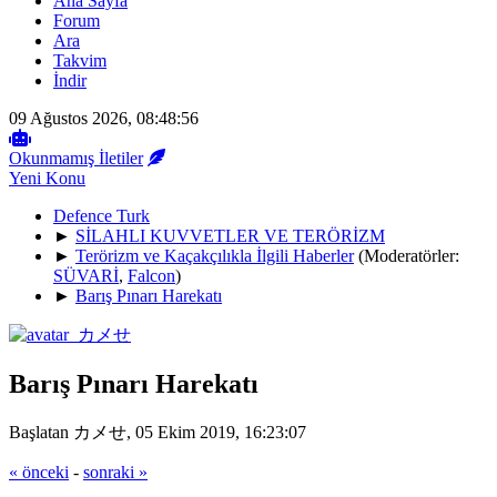
Ana Sayfa
Forum
Ara
Takvim
İndir
09 Ağustos 2026, 08:48:56
Okunmamış İletiler
Yeni Konu
Defence Turk
►
SİLAHLI KUVVETLER VE TERÖRİZM
►
Terörizm ve Kaçakçılıkla İlgili Haberler
(Moderatörler:
SÜVARİ
,
Falcon
)
►
Barış Pınarı Harekatı
Barış Pınarı Harekatı
Başlatan カメせ, 05 Ekim 2019, 16:23:07
« önceki
-
sonraki »