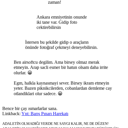
zaman!
Ankara emniyetinin onunde
iki tane var. Gidip foto
cektirebilirsin
İstersen bu şekilde gidip o araçların
önünde fotoğraf çekmeyi deneyebilirsin.
Ben airsoftcu degilim. Ama birsey olmaz merak
etmeyin. Arap sacli esmer bir hatun olsam daha irrite
olurlar. 😀
Egm, halkla kaynasmayi sever. Birsey ikram etmeyin
yeter. Bazen piknikcilerden, cobanlardan demleme cay
otlandiklari olur sadece. 😀
Bence bir çay ısmarlarlar sana.
Linkback:
Ynt: Barış Pınarı Harekatı
ADALETİN OLMADIĞI YERDE NE SAYGI KALIR, NE DE DÜZEN!