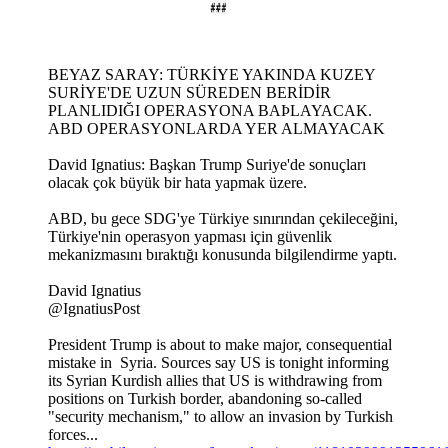
BEYAZ SARAY: TÜRKİYE YAKINDA KUZEY
SURİYE'DE UZUN SÜREDEN BERİDİR
PLANLIDIĞI OPERASYONA BAÞLAYACAK.
ABD OPERASYONLARDA YER ALMAYACAK
David Ignatius: Başkan Trump Suriye'de sonuçları
olacak çok büyük bir hata yapmak üzere.
ABD, bu gece SDG'ye Türkiye sınırından çekileceğini,
Türkiye'nin operasyon yapması için güvenlik
mekanizmasını bıraktığı konusunda bilgilendirme yaptı.
David Ignatius
@IgnatiusPost
President Trump is about to make major, consequential
mistake in Syria. Sources say US is tonight informing
its Syrian Kurdish allies that US is withdrawing from
positions on Turkish border, abandoning so-called
"security mechanism," to allow an invasion by Turkish
forces...