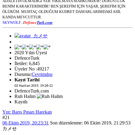
ADALETİN OLMADIĞI YER YIKILMAYA MAHKUMDUR! DÜRÜSTLÜK
BENİM KARAKTERİMDİR! BEN ŞEREFİM İÇİN YAŞAR, ŞEREFİM İÇİN
ÖLÜRÜM. MUHTAÇ OLDUĞUM KUDRET DAMARLARIMDAKİ ASİL
KANDA MEVCUTTUR.
Defence
Turk.com
SKYWOLF...
2020 Yılın Üyesi
DefenceTurk
İletiler: 6,845
Üyeler No :49217
Durumu:
Çevrimdışı
Kayıt Tarihi
02 Haziran 2019, 19:26:12
DefenceTurk.com
Ruh Halim
Kayıtlı
Ynt: Barış Pınarı Harekatı
#21
06 Ekim 2019, 20:23:31
Son düzenlenme
: 06 Ekim 2019, 21:29:53
カメせ