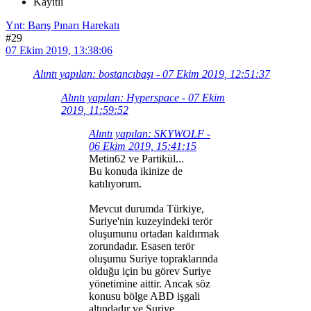
Kayıtlı
Ynt: Barış Pınarı Harekatı
#29
07 Ekim 2019, 13:38:06
Alıntı yapılan: bostancıbaşı - 07 Ekim 2019, 12:51:37
Alıntı yapılan: Hyperspace - 07 Ekim
2019, 11:59:52
Alıntı yapılan: SKYWOLF -
06 Ekim 2019, 15:41:15
Metin62 ve Partikül...
Bu konuda ikinize de
katılıyorum.
Mevcut durumda Türkiye,
Suriye'nin kuzeyindeki terör
oluşumunu ortadan kaldırmak
zorundadır. Esasen terör
oluşumu Suriye topraklarında
olduğu için bu görev Suriye
yönetimine aittir. Ancak söz
konusu bölge ABD işgali
altındadır ve Suriye