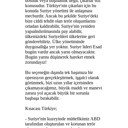
dostluk veya düşmanlık değil, çıkarlar söz
konusudur. Türkiye'nin çıkarları için bu
konuda Suriye yönetimi ile anlaşması
mecburdir. Ancak bu şekilde Suriye'deki
bize ciddi tehdit olan terör oluşumlarını
ortadan kaldırabilir, Suriye'nin yeniden
yapıalndırılmasında pay alabilir,
ülkemizdeki Suriyelileri ülkelerine geri
gönderebiliriz. Ülke yönetiminde
duygusallığa yer yoktur. Suriye lideri Esad
bugün vardır ancak yarın olmayacaktır.
Bugün yarını düşünerek hareket etmek
zorundayız!
Bu seçeneğin dışında tek başımıza bir
operasyon gerçekleştirmek, işgalci olarak
görünmek, bizi uzun yıllar içerisinden
çıkamayacağımız, büyük maddi ve manevi
zarara yol açacak büyük bir sorunla
başbaşa bırakabilir.
Kısacası Türkiye;
- Suriye'nin kuzeyinde müttefikimiz ABD
tarafından oluşturulan ve korunan terör