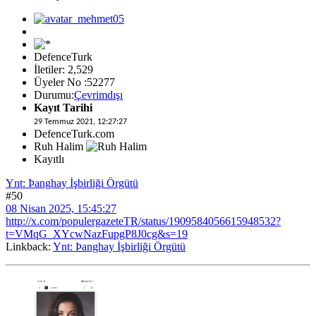
DefenceTurk
İletiler: 2,529
Üyeler No :52277
Durumu:
Çevrimdışı
Kayıt Tarihi
29 Temmuz 2021, 12:27:27
DefenceTurk.com
Ruh Halim
Kayıtlı
Ynt: Þanghay İşbirliği Örgütü
#50
08 Nisan 2025, 15:45:27
http://x.com/populergazeteTR/status/1909584056615948532?
t=VMqG_XYcwNazFupgP8J0cg&s=19
Linkback:
Ynt: Þanghay İşbirliği Örgütü