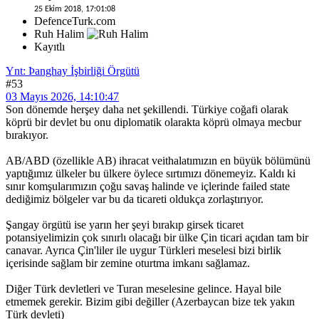
25 Ekim 2018, 17:01:08
DefenceTurk.com
Ruh Halim
Kayıtlı
Ynt: Þanghay İşbirliği Örgütü
#53
03 Mayıs 2026, 14:10:47
Son dönemde herşey daha net şekillendi. Türkiye coğafi olarak
köprü bir devlet bu onu diplomatik olarakta köprü olmaya mecbur
bırakıyor.
AB/ABD (özellikle AB) ihracat veithalatımızın en büyük bölümünü
yaptığımız ülkeler bu ülkere öylece sırtımızı dönemeyiz. Kaldı ki
sınır komşularımızın çoğu savaş halinde ve içlerinde failed state
dediğimiz bölgeler var bu da ticareti oldukça zorlaştırıyor.
Şangay örgütü ise yarın her şeyi bırakıp girsek ticaret
potansiyelimizin çok sınırlı olacağı bir ülke Çin ticari açıdan tam bir
canavar. Ayrıca Çin'liler ile uygur Türkleri meselesi bizi birlik
içerisinde sağlam bir zemine oturtma imkanı sağlamaz.
Diğer Türk devletleri ve Turan meselesine gelince. Hayal bile
etmemek gerekir. Bizim gibi değiller (Azerbaycan bize tek yakın
Türk devleti)