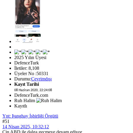
2025 Yılın Üyesi
DefenceTurk
İletiler: 8,108
Üyeler No :50331
Durumu:
Çevrimdışı
Kayıt Tarihi
08 Haziran 2020, 22:24:08
DefenceTurk.com
Ruh Halim
Kayıtlı
Ynt: Þanghay İşbirliği Örgütü
#51
14 Nisan 2025, 10:32:12
Çin ABD ile dalga geçmeye devam ediyor