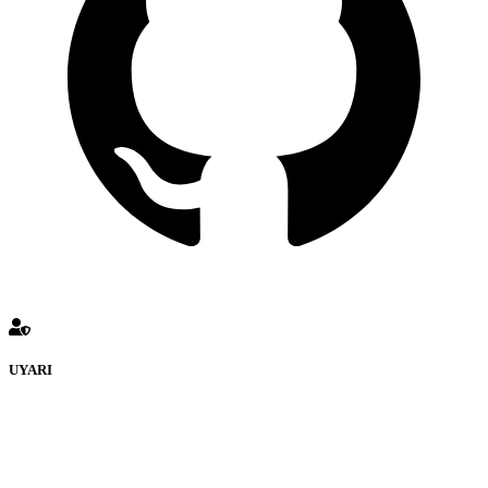
UYARI
defenceturk Forumuna eklenen ve farklı sitelere yönlendiren
bağlantı adreslerinden (linklerden) www.defenceturk.com sorumlu
tutulamaz. İnternet sitemizde, kaynak ya da bağlantı adresi(link)
göstermeksizin izinsiz bir şekilde yapılan her türlü haber ve bilgi