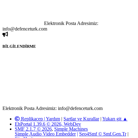
paylaşımı yasaktır. Forumumuzda izinsiz ve kaynak göstermeksizin
yapılan haber ve bilgi paylaşımlarından sadece eylemi gerçekleştiren
kişi sorumludur. Bu durumun mağduriyet yaratması hâlinde hak
sahibi olan kişi, kişiler ya da kurumların, bizlerle iletişime geçmesini
ivedilikle rica ederiz.
Elektronik Posta Adresimiz:
info@defenceturk.com
BİLGİLENDİRME
Rom ve medya haber sitesi olarak hizmet veren
www.defenceturk.com'
da, 5651 Sayılı Kanunun 8. Maddesine ve
T.C.K'nın 125. Maddesine göre, yapılan gönderi (konu, yorum)
paylaşımlarının tüm sorumluluğu forum üyelerimize aittir.
defenceturk Forumuna iletilecek olan şikayetler, elektronik posta
adresimize gönderildikten en geç üç (3) iş günü içerisinde, ilgili
kanunlar ve yönetmelikler çerçevesinde tarafımızca incelenerek site
yöneticilerimiz tarafından gereken çalışmaların yapılmasının
ardından ilgili kişi ya da kuruma yazılı açıklama yapılacaktır.
Elektronik Posta Adresimiz: info@defenceturk.com
Replikacep |
Yardım
|
Şartlar ve Kurallar
|
Yukarı git ▲
EhPortal 1.39.6 © 2026, WebDev
SMF 2.1.7 © 2026
,
Simple Machines
Simple Audio Video Embedder
|
Seo4Smf © Smf.Gen.Tr
|