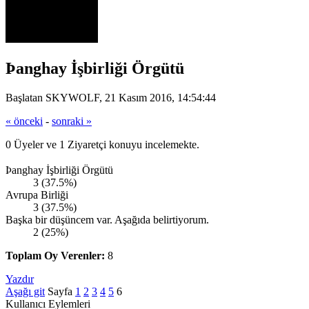
Þanghay İşbirliği Örgütü
Başlatan SKYWOLF, 21 Kasım 2016, 14:54:44
« önceki
-
sonraki »
0 Üyeler ve 1 Ziyaretçi konuyu incelemekte.
Þanghay İşbirliği Örgütü
3 (37.5%)
Avrupa Birliği
3 (37.5%)
Başka bir düşüncem var. Aşağıda belirtiyorum.
2 (25%)
Toplam Oy Verenler:
8
Yazdır
Aşağı git
Sayfa
1
2
3
4
5
6
Kullanıcı Eylemleri