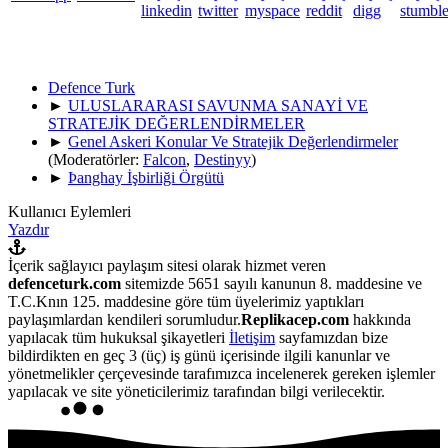
Defence Turk
►
ULUSLARARASI SAVUNMA SANAYİ VE
STRATEJİK DEĞERLENDİRMELER
►
Genel Askeri Konular Ve Stratejik Değerlendirmeler
(Moderatörler:
Falcon
,
Destinyy
)
►
Þanghay İşbirliği Örgütü
Kullanıcı Eylemleri
Yazdır
İçerik sağlayıcı paylaşım sitesi olarak hizmet veren
defenceturk.com
sitemizde 5651 sayılı kanunun 8. maddesine ve
T.C.Knın 125. maddesine göre tüm üyelerimiz yaptıkları
paylaşımlardan kendileri sorumludur.
Replikacep.com
hakkında
yapılacak tüm hukuksal şikayetleri
İletişim
sayfamızdan bize
bildirdikten en geç 3 (üç) iş günü içerisinde ilgili kanunlar ve
yönetmelikler çerçevesinde tarafımızca incelenerek gereken işlemler
yapılacak ve site yöneticilerimiz tarafından bilgi verilecektir.