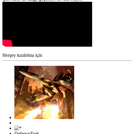
Herşey kızılelma için
DefenceTurk