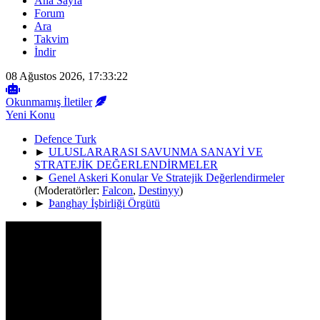
Ana Sayfa
Forum
Ara
Takvim
İndir
08 Ağustos 2026, 17:33:22
Okunmamış İletiler
Yeni Konu
Defence Turk
►
ULUSLARARASI SAVUNMA SANAYİ VE
STRATEJİK DEĞERLENDİRMELER
►
Genel Askeri Konular Ve Stratejik Değerlendirmeler
(Moderatörler:
Falcon
,
Destinyy
)
►
Þanghay İşbirliği Örgütü