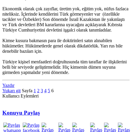
Ekonomik olarak çok zayıflar, üretim yok, eğitim yok, nüfus fazlaca
niteliksiz. İçlerinde kendilerini Türk görmeyenler var (özellikle
tacikler ve Özbekler) Son dönemde İsrail Kazakistan ile yakınlaştı
ve Türk devletleri BM kararlarına uyacağını açıklayarak Kıbrısta
Türkiye Cumhuriyetini devletini işgalci olarak tanımladılar.
Kimse kusura bakmasın para ile doktirinleri satın alınabilen
hükümetler. Hükümetlerde genel olarak dikdatörlük. Yarı rus bile
denebilir bazıları için.
Türkiye kişisel menfaatleri doğrultusunda tüm taraflar ile ilişkilerini
belli bir seviyede geliştirmelidir. Hiç kimsenin dümen suyuna
girmeden yapmalıdır yeni dönemde.
Yazdır
Yukarı git
Sayfa
1
2
3
4
5
6
Kullanıcı Eylemleri
Konuyu Paylaş