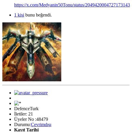
https://x.com/Medyanin50Tonu/status/2049420004727173143
1 kişi
bunu beğendi.
DefenceTurk
İletiler: 21
Üyeler No :48479
Durumu:
Çevrimdışı
Kayıt Tarihi